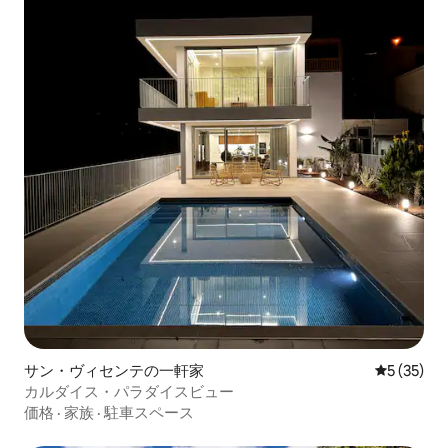
サン・ヴィセンテの一軒家
レビュー3
5 (35)
カルダイス・パラダイスビュー
価格
·
家族
·
駐車スペース