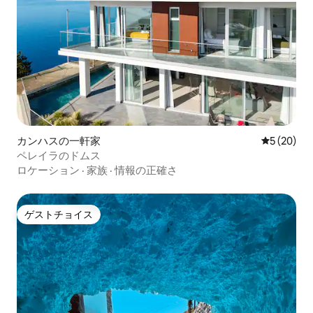
カンハスの一軒家
レビュー2
5 (20)
ペレイラのドムス
ロケーション
·
家族
·
情報の正確さ
ゲストチョイス
ゲストチョイス