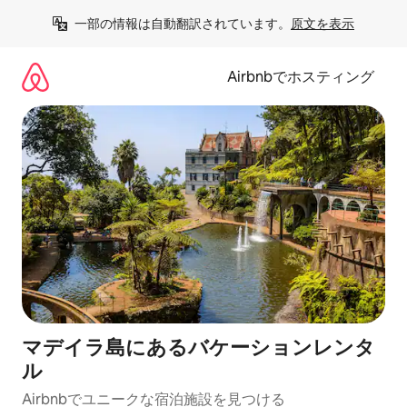
コ
一部の情報は自動翻訳されています。
原文を表示
ン
テ
ン
Airbnbでホスティング
ツ
に
ス
キ
ッ
プ
マデイラ島にあるバケーションレンタ
ル
Airbnbでユニークな宿泊施設を見つける