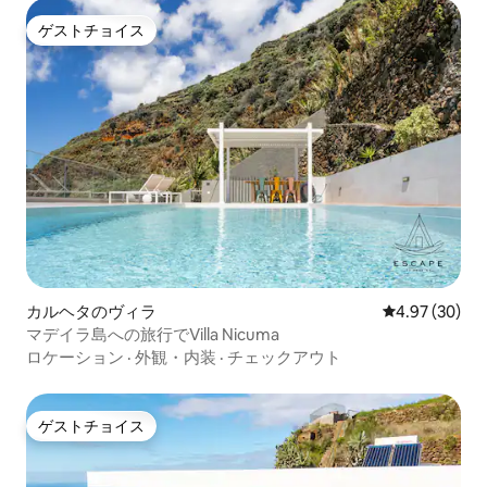
ゲストチョイス
ゲストチョイス
カルヘタのヴィラ
レビュー30件
4.97 (30)
マデイラ島への旅行でVilla Nicuma
ロケーション
·
外観・内装
·
チェックアウト
ゲストチョイス
ゲストチョイス