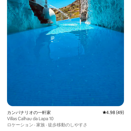
カンパナリオの一軒家
レビュー49件
4.98 (49)
Villas Calhau da Lapa 10
ロケーション
·
家族
·
徒歩移動のしやすさ