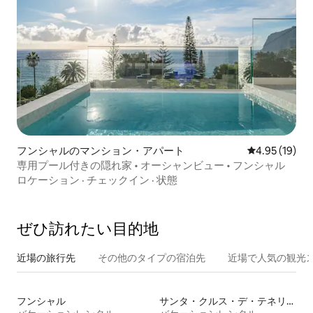
フンシャルのマンション・アパート
レビュー19件
4.95 (19)
専用プール付きの隠れ家 • オーシャンビュー • フンシャル
ロケーション
·
チェックイン
·
状態
ぜひ訪⁠れ⁠た⁠い目⁠的⁠地
近場の旅行先
その他のタ⁠イ⁠プ⁠の宿⁠泊⁠先
近場で人気の観光
フンシャル
サンタ・クルス・デ・テネリフェ