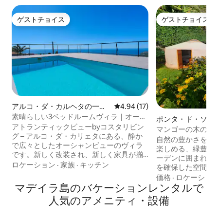
ゲストチョイス
ゲストチョイス
ゲストチョイス
ゲストチョイス
アルコ・ダ・カルヘタの一軒
レビュー17件、5つ星中4.94
4.94 (17)
家
素晴らしい3ベッドルームヴィラ｜オーシ
ポンタ・ド・ソル
ャンビュー、専用プール
アトランティックビューbyコスタリビン
マンゴーの木の近
グ – アルコ・ダ・カリェタにある、静か
む、秘密の楽園で
自然の豊かさを目
で広々としたオーシャンビューのヴィラ
楽しめる、緑豊か
です。新しく改装され、新しく家具が揃
ーデンに囲まれた
った3ベッドルームの家（9人宿泊可能）
ロケーション
·
家族
·
キッチン
を確保した空間で
には、専用プール、大西洋と山のパノラ
Canto das Fo
価格
·
ロケーショ
マビュー、バルコニー、モダンなオープ
マデイラ島のバケーションレンタルで
Sítio dos An
ンプランのリビングがあります。高速Wi-
地域が涼しくても
人気のアメニティ・設備
Fi、スマートテレビ、設備の整ったキッチ
分を味わえます。
ン、ランドリー、専用ガレージをご利用
コグランピングは