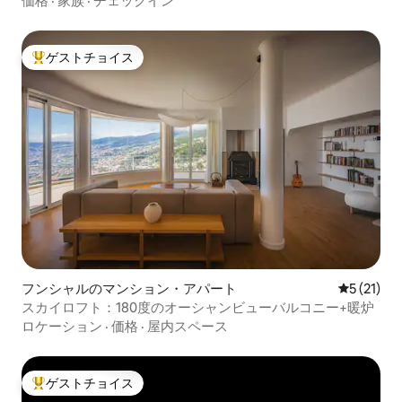
価格
·
家族
·
チェックイン
ゲストチョイス
大好評のゲストチョイスです。
フンシャルのマンション・アパート
レビュー2
5 (21)
スカイロフト：180度のオーシャンビューバルコニー+暖炉
ロケーション
·
価格
·
屋内スペース
ゲストチョイス
大好評のゲストチョイスです。