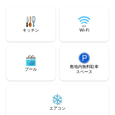
いただけます。 自然とハイキングコース
さ、贅沢さを兼ね
に囲まれた場所にあり、カリェタビー
ル、Honesty 
チ、マダレナ・ド・マルビーチ、カフェ
しい景色を楽しむこ
からわずか数分です。ご家族やご友人と
その他の写真と雰
の旅行に最適です。車が必要です。
@cantodasfontes
キッチン
Wi-Fi
敷地内無料駐⁠車
プール
ス⁠ペ⁠ー⁠ス
エアコン