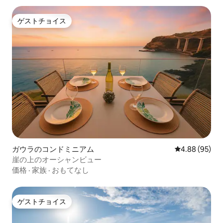
ゲストチョイス
ゲストチョイス
ガウラのコンドミニアム
レビュー95件
4.88 (95)
崖の上のオーシャンビュー
価格
·
家族
·
おもてなし
ゲストチョイス
ゲストチョイス