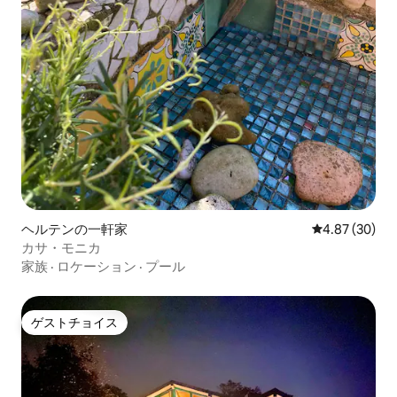
ヘルテンの一軒家
レビュー30件
4.87 (30)
カサ・モニカ
家族
·
ロケーション
·
プール
ゲストチョイス
ゲストチョイス