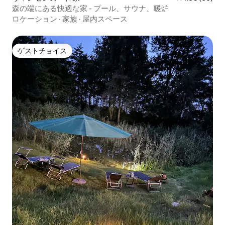
森の端にある快適な家 - プール、サウナ、暖炉
ロケーション
·
家族
·
屋内スペース
ゲストチョイス
ゲストチョイス