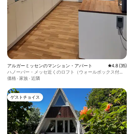
アルガーミッセンのマンション・アパート
レビュー35
4.8 (35)
ハノーバー・メッセ近くのロフト（ウォールボックス付
き）
価格
·
家族
·
近隣
ゲストチョイス
ゲストチョイス