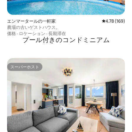
エンマータールの一軒家
レビュー169件
4.78 (169)
農場の古いゲストハウス。
価格
·
ロケーション
·
長期滞在
プール付きのコンドミニアム
スーパーホスト
スーパーホスト