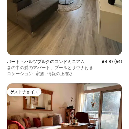
バート・ハルツブルクのコンドミニアム
レビュー54件
4.87 (54)
森の中の愛のアパート、プールとサウナ付き
ロケーション
·
家族
·
情報の正確さ
ゲストチョイス
ゲストチョイス