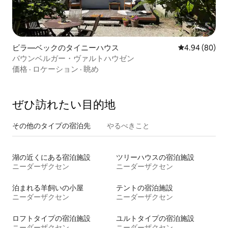
ビラ―ベックのタイニーハウス
レビュー80件
4.94 (80)
バウンベルガー・ヴァルトハウゼン
価格
·
ロケーション
·
眺め
ぜひ訪⁠れ⁠た⁠い目⁠的⁠地
その他のタ⁠イ⁠プ⁠の宿⁠泊⁠先
やるべきこと
湖の近くにある宿泊施設
ツリーハウスの宿泊施設
ニーダーザクセン
ニーダーザクセン
泊まれる羊飼いの小屋
テントの宿泊施設
ニーダーザクセン
ニーダーザクセン
ロフトタイプの宿泊施設
ユルトタイプの宿泊施設
ニーダーザクセン
ニーダーザクセン