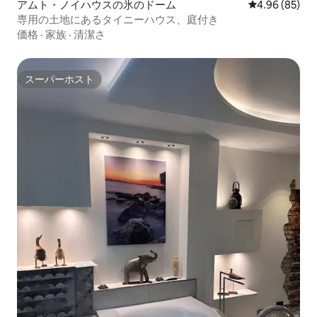
アムト・ノイハウスの氷のドーム
レビュー85件
4.96 (85)
専用の土地にあるタイニーハウス、庭付き
価格
·
家族
·
清潔さ
スーパーホスト
スーパーホスト