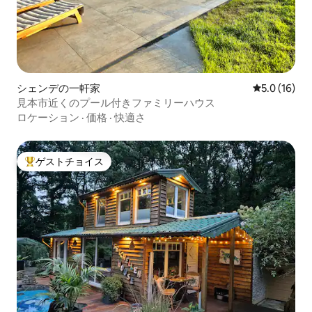
シェンデの一軒家
レビュー16
5.0 (16)
見本市近くのプール付きファミリーハウス
ロケーション
·
価格
·
快適さ
ゲストチョイス
大好評のゲストチョイスです。