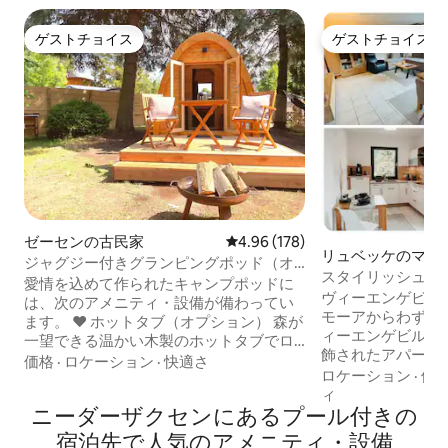
ゲストチョイス
ゲストチョイス
ゲストチョイス
ゲストチョイス
ゼーセンの古民家
レビュー178件、5つ星中4.96
4.96 (178)
リュベッケのマン
ジャグジー付きグランピングポッド（オ
アパート
スタイリッシュな
プションで予約可能）
愛情を込めて作られたキャンプポッドに
とサウナ、最高の
ヴィーエンゲビル
は、次のアメニティ・設備が備わってい
モーアからわずか
ます。 ❤ ホットタブ（オプション） 森が
ィーエンゲビルゲ
一望できる温かい木製のホットタブでロ
飾されたアパート
マンチックなひとときをお楽しみくださ
価格
·
ロケーション
·
快適さ
シュな休暇をお楽
ロケーション
·
価
い。 料金は1回限りの60ユーロで、バス
とプールを備えた
ィ
タブを温めるための薪1箱が含まれていま
ニーダーザクセンにあるプール付きの
オプションでご予
す。 もっと木材が必要な場合は、10ユー
玄関、駐車場、専
ロで追加の箱を購入できます。 もちろ
宿泊先で人気のアメニティ・設備