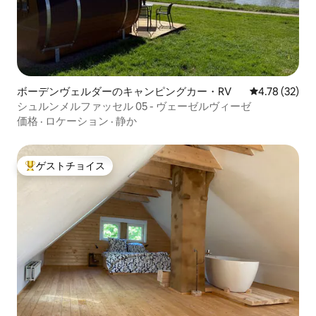
ボーデンヴェルダーのキャンピングカー・RV
レビュー32件
4.78 (32)
シュルンメルファッセル 05 - ヴェーゼルヴィーゼ
価格
·
ロケーション
·
静か
ゲストチョイス
大好評のゲストチョイスです。