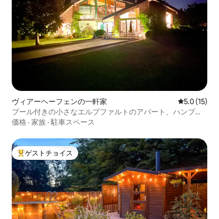
ヴィアーヘーフェンの一軒家
レビュー15
5.0 (15)
プール付きの小さなエルプファルトのアパート、ハンブル
クの前
価格
·
家族
·
駐車スペース
ゲストチョイス
大好評のゲストチョイスです。