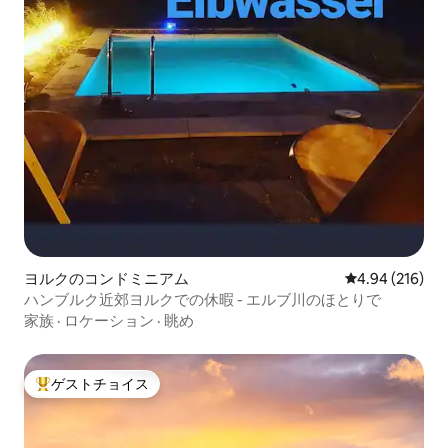
ヨルクのコンドミニアム
レビュー216件
4.94 (216)
ハンブルク近郊ヨルクでの休暇 - エルブ川のほとりで
家族
·
ロケーション
·
眺め
ゲストチョイス
大好評のゲストチョイスです。