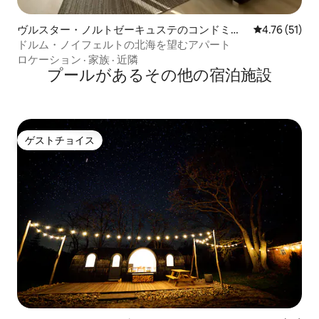
ヴルスター・ノルトゼーキュステのコンドミニ
レビュー51件
4.76 (51)
アム
ドルム・ノイフェルトの北海を望むアパート
ロケーション
·
家族
·
近隣
プールがあるその他の宿泊施設
ゲストチョイス
ゲストチョイス