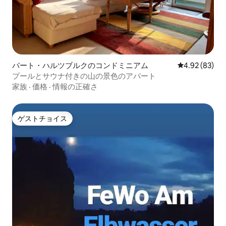
バート・ハルツブルクのコンドミニアム
レビュー83件
4.92 (83)
プールとサウナ付きの山の景色のアパート
家族
·
価格
·
情報の正確さ
ゲストチョイス
ゲストチョイス