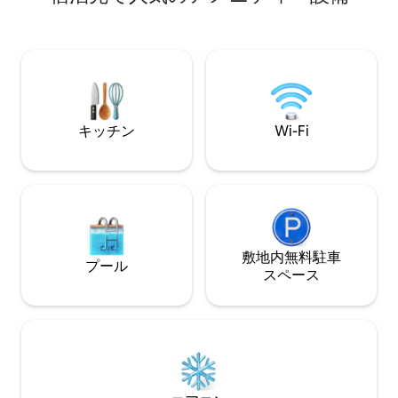
さとプライバシー
ん、ご自身で薪をお持ちいただいても結
ボックススプリングベ
構です。 快適に過ごせるよう、ビーチサ
cm）、寝室機能付
ンダルとバスローブをお持ちください。
× 200 cm 2台
（注：夏の山火事の危険性が高い時期
インチTV（スト
は、火を使うことはできません）。 ❤ ハ
応）で、さらなる
ンモック ❤ 屋外シャワー 森の景色を眺め
す。
ながら、リラックスした夜のシャワーや
爽やかなすすぎをお楽しみください。 キ
キッチン
Wi-Fi
ャンプ用の給湯器のおかげで、温水を使
えます。 冬の霜の時期はシャワーはご利
用いただけません。 ❤ ファイヤーピット
薪をご持参いただくか、敷地内で購入し
てください（1箱10ユーロ）。 ❤ グラン
ピングポッド ベッド（ 140 cm x 200 cm
） 寝具とタオルが含まれています 居心地
敷地内無料駐⁠車
の良いリビングエリア 赤外線ヒーター ❤
プール
ス⁠ペ⁠ー⁠ス
キッチン ホットプレート2台 エアフライ
ヤー ・電気ケトル コーヒーメーカー グラ
ス/カップ/カトラリー/プレート 鍋・ボウ
ル・まな板など 水筒1個 屋外で空の下で
料理をすることもできます。 夏はポッド
で直接水を補充できます。 冬は、衛生設
備（20 m先）で水を補充できます。 トイ
レ： 衛生設備はポッドから25 mの場所に