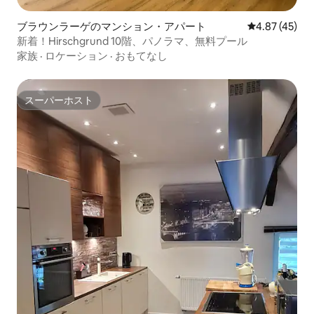
ブラウンラーゲのマンション・アパート
レビュー45件
4.87 (45)
新着！Hirschgrund 10階、パノラマ、無料プール
家族
·
ロケーション
·
おもてなし
スーパーホスト
スーパーホスト