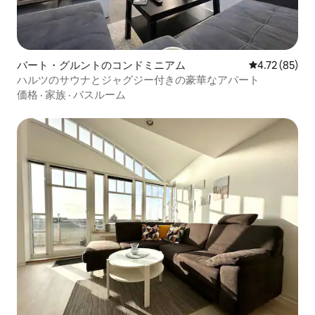
バート・グルントのコンドミニアム
レビュー85件
4.72 (85)
ハルツのサウナとジャグジー付きの豪華なアパート
価格
·
家族
·
バスルーム