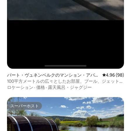
バート・ヴュネンベルクのマンション・アパー
レビュー98件
4.96 (98)
ト
100平方メートルの広々としたお部屋、プール、ジェットバ
ス、スパ、サウナ バート・ヴィルヘルム
ロケーション
·
価格
·
露天風呂・ジャグジー
スーパーホスト
スーパーホスト