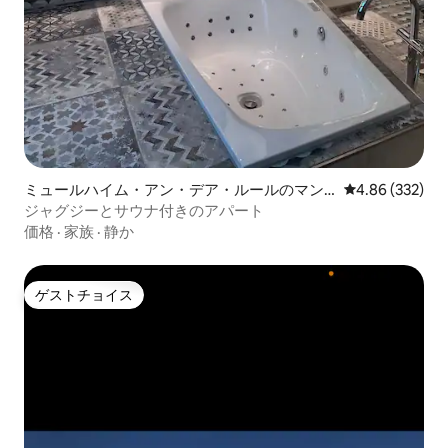
ミュールハイム・アン・デア・ルールのマン
レビュー332件
4.86 (332)
ション・アパート
ジャグジーとサウナ付きのアパート
価格
·
家族
·
静か
ゲストチョイス
ゲストチョイス