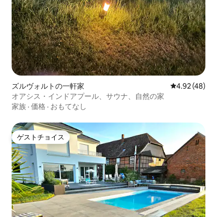
ズルヴォルトの一軒家
レビュー48件
4.92 (48)
オアシス・インドアプール、サウナ、自然の家
家族
·
価格
·
おもてなし
ゲストチョイス
ゲストチョイス