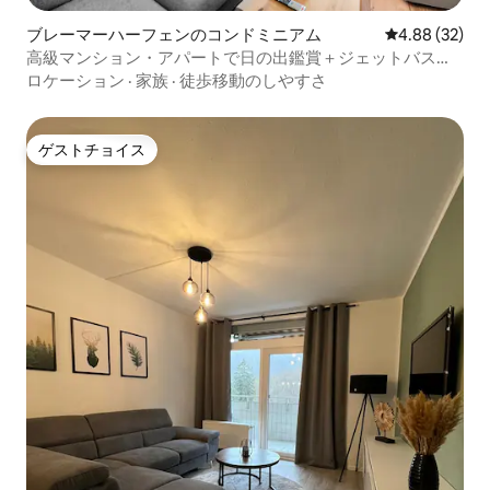
ブレーマーハーフェンのコンドミニアム
レビュー32件
4.88 (32)
高級マンション・アパートで日の出鑑賞＋ジェットバス＋
プール＋サウナ
ロケーション
·
家族
·
徒歩移動のしやすさ
ゲストチョイス
ゲストチョイス