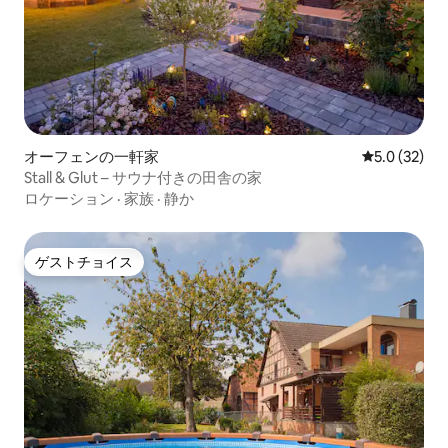
オーフェンの一軒家
レビュー32
5.0 (32)
Stall & Glut – サウナ付きの田舎の家
ロケーション
·
家族
·
静か
ゲストチョイス
ゲストチョイス