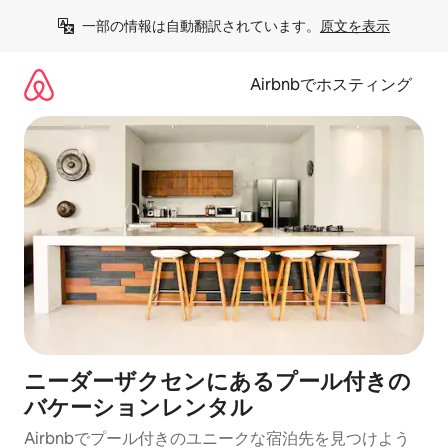
コ
一部の情報は自動翻訳されています。
原文を表示
ン
テ
ン
Airbnbでホスティング
ツ
に
ス
キ
ッ
プ
ニーダーザクセンにあるプール付きの
バケーションレンタル
Airbnbでプール付きのユニークな宿泊先を見つけよう