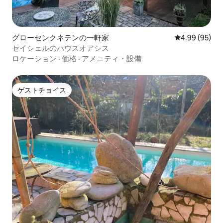
グローセンクネテンの一軒家
レビュー95件
4.99 (95)
セイシェルのハウスオアシス
ロケーション
·
価格
·
アメニティ・設備
ゲストチョイス
ゲストチョイス