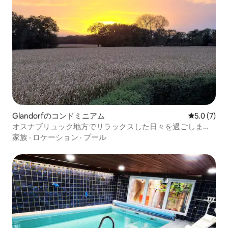
Glandorfのコンドミニアム
レビュー7
5.0 (7)
オスナブリュック地方でリラックスした日々を過ごしまし
ょう
家族
·
ロケーション
·
プール