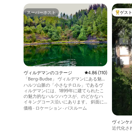
スーパーホスト
ゲス
スーパーホスト
大好評の
ヴィルデマンのコテージ
レビュー110件、5つ星
4.86 (110)
「Berg-Budse」 ヴィルデマンにある魅力
的なハーツハウス
ハルツ山脈の「小さなチロル」であるヴ
ィルデマンには、1899年に建てられたこ
の魅力的なハルツハウスが、のどかなハ
イキングコース沿いにあります。 斜面に
位置し、森の近くにあり、2021/2022年に
価格
·
ロケーション
·
バスルーム
購入後に大規模に改修されました。 観光
スポット「19ラフター・トンネル」はす
ヴィンケ
ぐ近くにあり、隣のクラウスタール・ツ
近代化さ
ェルフェルトには多くのショップやレス