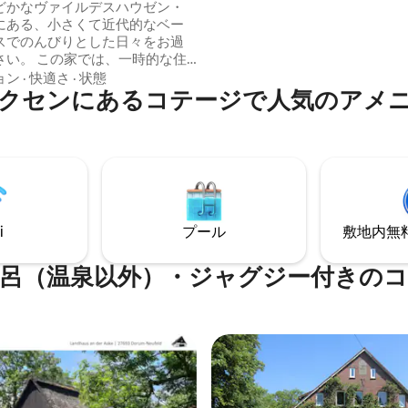
大4人）、タオル、シーツに対
どかなヴァイルデスハウゼン・
金はありません
にある、小さくて近代的なベー
スでのんびりとした日々をお過
では、一時的な住
ている新しい創造的なインスピ
ョン
·
快適さ
·
状態
クセンにあるコテージで人気のアメ
ンとリラクゼーションを見つけ
できます。頑丈でありながら穏
朴でありながらモダン。心地よ
くつろぐ：日中は自家池のサン
、夜は芸術とレコードに囲まれ
の前で。 ... 休暇をお探しな
ちの芸術的な田舎の雰囲気の中
ることができます！
i
プール
敷地内無料駐
呂（温泉以外）・ジャグジー付きの