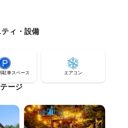
する追加料
ゲストのために、バスルーム/パントリー
付きの客室を予約することができます。
ニティ・設備
⁠車ス⁠ペ⁠ー⁠ス
エアコン
コテージ