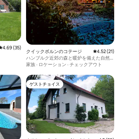
レビュー35件、5つ星中4.69つ星の平均評価
4.69 (35)
クイックボルンのコテージ
レビュー21件、5つ星
4.52 (21)
ハンブルク近郊の森と暖炉を備えた自然
の家
家族
·
ロケーション
·
チェックアウト
ゲストチョイス
ゲストチョイス