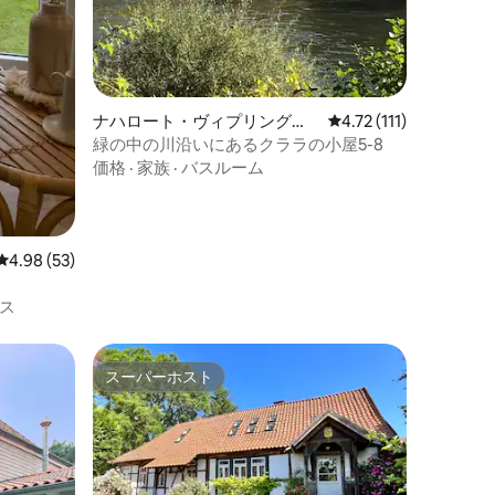
ナハロート・ヴィプリングヴ
レビュー111件、5つ星
4.72 (111)
ェルデのコテージ
緑の中の川沿いにあるクララの小屋5-8
価格
·
家族
·
バスルーム
レビュー53件、5つ星中4.98つ星の平均評価
4.98 (53)
ス
スーパーホスト
スーパーホスト