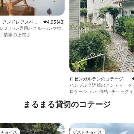
・アンドレアスベル
レビュー43件、5つ星中4.95つ星の平均評価
4.95 (43)
ージ
プレミアム-専用バスルーム-マウ
ー-Werkm
族
·
情報の正確さ
つ星中5つ星の平均評価
ロゼンガルテンのコテージ
ハンブルク近郊のアンティーク
風コテージ
ロケーション
·
価格
·
チェックイ
まるまる貸切のコテージ
トチョイス
ゲストチョイス