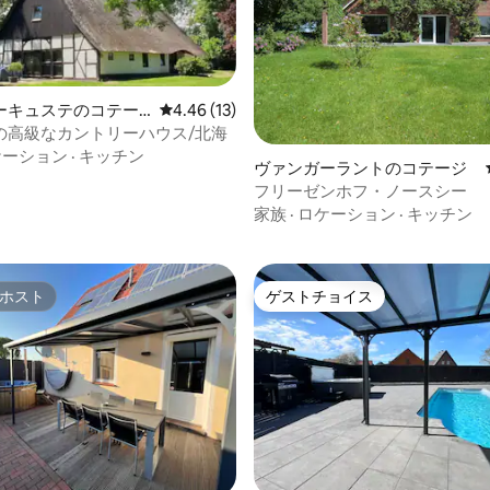
ーキュステのコテー
レビュー13件、5つ星中4.46つ星の平均評価
4.46 (13)
の高級なカントリーハウス/北海
4.86つ星の平均評価
ケーション
·
キッチン
ヴァンガーラントのコテージ
フリーゼンホフ・ノースシー
家族
·
ロケーション
·
キッチン
ホスト
ゲストチョイス
ホスト
ゲストチョイス