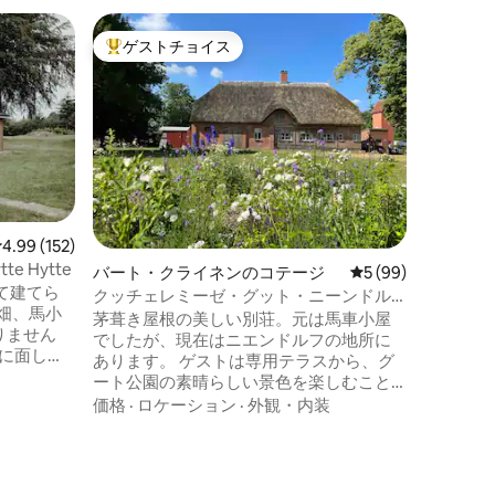
ダッセル
ゲストチョイス
ゲス
大好評のゲストチョイスです。
大好評
歴史的な
宝石のよ
号4。 3年間にわたり、建物の慎重で歴史
的な修復が行わ
平方メー
ングの素
価格
·
ロ
心地の良い
な土壌で
ーネット
レビュー152件、5つ星中4.99つ星の平均評価
4.99 (152)
組み合わ
e Hytte
バート・クライネンのコテージ
レビュー99件、5
5 (99)
験してください。 
て建てら
概念は、
クッチェレミーゼ・グット・ニーンドル
畑、馬小
フ
茅葺き屋根の美しい別荘。元は馬車小屋
りません
でしたが、現在はニエンドルフの地所に
あります。 ゲストは専用テラスから、グ
ができま
ート公園の素晴らしい景色を楽しむこと
Fiがあ
ができます。 シュヴェーリンやヴィスマ
価格
·
ロケーション
·
外観・内装
ールなどの有名な都市やバルト海へはす
クに最適
ぐにアクセスできます。 家のすぐそばに2
ル、動物
台分の無料駐車スペースがあります。 レ
ミセには5つのベッドがあります。 追加の