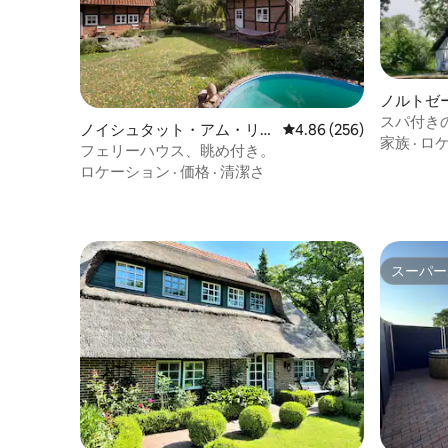
ノルトゼ
ジ
スパ付き
ノイシュタット・アム・リュ
レビュー256件、5つ星中
4.86 (256)
家族
·
ロ
ーベンベルゲのコテージ
フェリーハウス、眺め付き。
ロケーション
·
価格
·
清潔さ
スーパー
スーパー