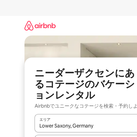
コ
ン
テ
ン
ツ
に
ス
キ
ッ
プ
ニーダーザクセンにあ
るコテージのバケーシ
ョンレンタル
Airbnbでユニークなコテージを検索・予約し
エリア
検索結果が表示されたら、上下の矢印キーを使っ