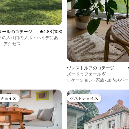
タールのコテージ
レビュー103件、5つ星中4.83つ星の平均評価
4.83 (103)
クの入り口のノルトハイデにあ
て住宅
格
·
アクセス
ヴンストルフのコテージ
ズードゥフェール 61
ロケーション
·
家族
·
屋内スペー
トチョイス
ゲストチョイス
ゲストチョイスです。
ゲストチョイス