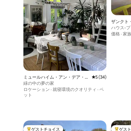
ザンクト
クのコテ
ハウス-
ンテンビュ
価格
·
家
ミュールハイム・アン・デア・ル
レビュー34件、5
5 (34)
ールのコテージ
緑の中の夢の家
ロケーション
·
就寝環境のクオリティ
·
ペ
ット
ゲストチョイス
ゲス