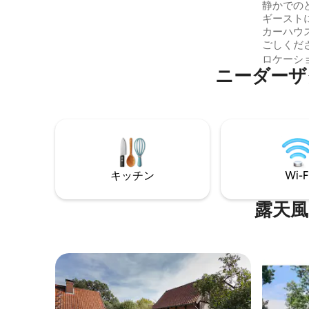
静かでの
トランがあります。 持続可能性の観点か
ギースト
ら、私たちの「Berg-Budse」は、古いも
カーハウ
のと新しいもののミックスで愛情を込め
ごしください。 この家
て家具を揃えています。
人が探し
ロケーシ
ニーダーザ
レーショ
ることが
やか、素
い場所で
テラスで
ながら暖炉
ら、私た
で見つけ
キッチン
Wi-F
露天風