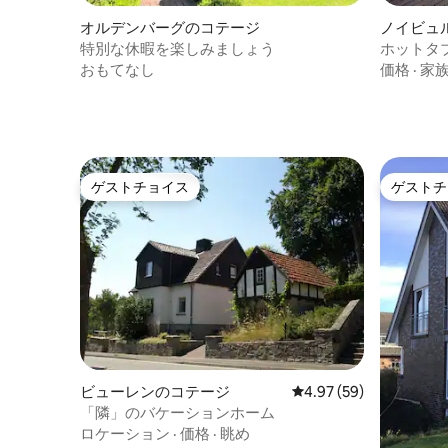
オルデンバーグのコテージ
ノイビュ
特別な休暇を楽しみましょう
ホットタブ
おもてなし
価格
·
家
ゲストチョイス
ゲストチ
ゲストチョイス
ゲストチ
ビューレンのコテージ
レビュー59件、5つ星中
4.97 (59)
「隣」のバケーションホーム
ロケーション
·
価格
·
眺め