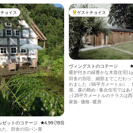
トチョイス
ゲストチョイス
ゲストチョイスです。
大好評のゲストチョイスです。
ヴィングストのコテージ
暖炉付きの緑豊かな木造住宅| Lytt
中4.86つ星の平均評価
田舎の別荘、細部までこだわっ
れました（56平方メートル）、
屋、森の眺め - 集合住宅ではあ
;-) 25平方メートルのテラスは西に面して
おり、壮大な夕日を眺めること
家族
·
価格
·
暖房
す。また、快適な暖炉と高速Wi-
り、悪天候時にも便利です。 森まで2分、
犬や森の散歩、マウンテンバイ
ルゼットのコテージ
レビュー193件、5つ星中4.99つ星の平均評価
4.99 (193)
お子様のために：遊び場、プー
れた、田舎の旧パン屋
園まで5分 すべて込み：犬、追加人数（最