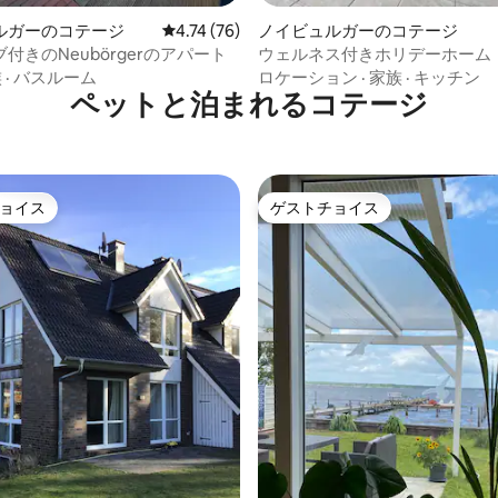
ルガーのコテージ
レビュー76件、5つ星中4.74つ星の平均評価
4.74 (76)
ノイビュルガーのコテージ
付きのNeubörgerのアパート
ウェルネス付きホリデーホーム
ルガー
族
·
バスルーム
ロケーション
·
家族
·
キッチン
ペットと泊まれるコテージ
ョイス
ゲストチョイス
ョイス
ゲストチョイス
4.97つ星の平均評価