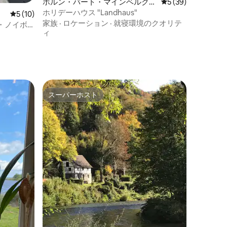
ホルン・バート・マインベルクの
レビュー39件、5
5 (39)
コテージ
ホリデーハウス "Landhaus"
レビュー10件、5つ星中5つ星の平均評価
5 (10)
家族
·
ロケーション
·
就寝環境のクオリテ
・ノイボ
ィ
スーパーホスト
スーパーホスト