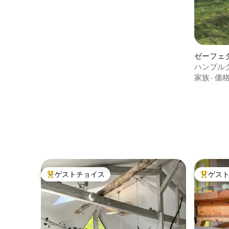
ゼーフェ
ハンブル
る二戸建
家族
·
価
ゲストチョイス
ゲス
大好評のゲストチョイスです。
大好評の