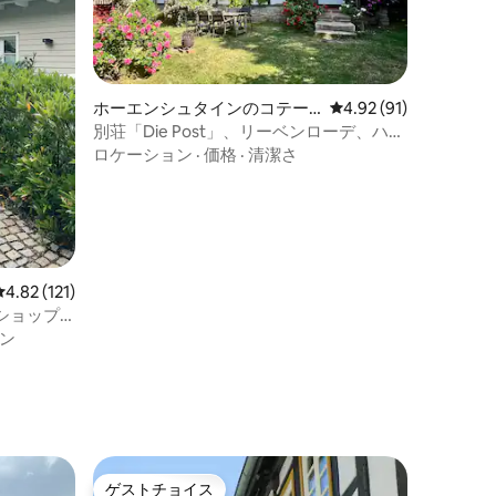
ホーエンシュタインのコテー
レビュー91件、5つ星
4.92 (91)
ジ
別荘「Die Post」、リーベンローデ、ハル
ツ
ロケーション
·
価格
·
清潔さ
レビュー121件、5つ星中4.82つ星の平均評価
4.82 (121)
ショップ
ン
ゲストチョイス