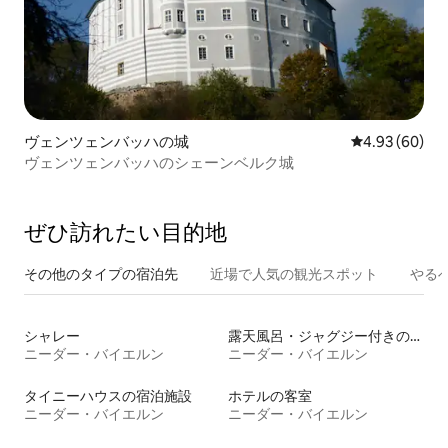
ヴェンツェンバッハの城
レビュー60件
4.93 (60)
ヴェンツェンバッハのシェーンベルク城
ぜひ訪⁠れ⁠た⁠い目⁠的⁠地
その他のタ⁠イ⁠プ⁠の宿⁠泊⁠先
近場で人気の観光スポット
やる
シャレー
露天風呂・ジャグジー付きの宿泊施設
ニーダー・バイエルン
ニーダー・バイエルン
タイニーハウスの宿泊施設
ホテルの客室
ニーダー・バイエルン
ニーダー・バイエルン