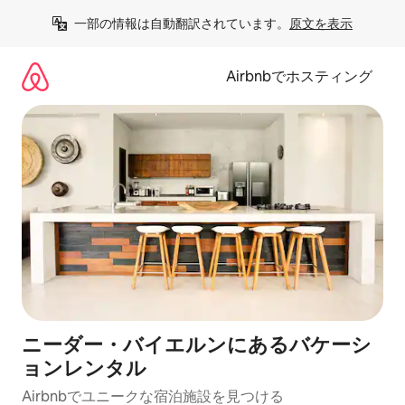
コ
一部の情報は自動翻訳されています。
原文を表示
ン
テ
ン
Airbnbでホスティング
ツ
に
ス
キ
ッ
プ
ニーダー・バイエルンにあるバケーシ
ョンレンタル
Airbnbでユニークな宿泊施設を見つける