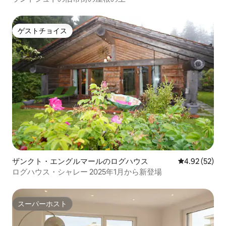
ゲストチョイス
ゲストチョイス
ザンクト・エングルマールのログハウス
レビュー52件
4.92 (52)
ログハウス・シャレー 2025年1月から新登場
スーパーホスト
スーパーホスト