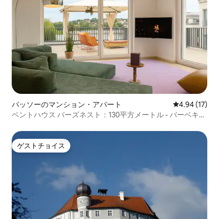
パッソーのマンション・アパート
レビュー17件
4.94 (17)
ペントハウス バーズネスト：130平方メートル - バーベキュ
ー - ルーフテラス
ゲストチョイス
ゲストチョイス