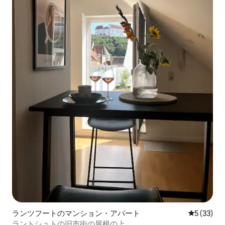
ランツフートのマンション・アパート
レビュー3
5 (33)
ラントシュトの旧市街の屋根の上