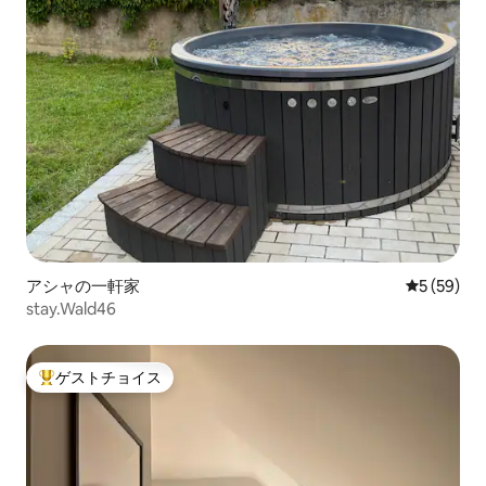
アシャの一軒家
レビュー5
5 (59)
stay.Wald46
ゲストチョイス
大好評のゲストチョイスです。