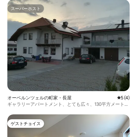
スーパーホスト
スーパーホスト
オーベルンツェルの町家・長屋
レビュー
5 (4)
ギャラリーアパートメント、とても広々、130平方メート
ル。
ゲストチョイス
ゲストチョイス