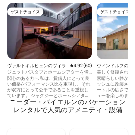
ゲストチョイス
ゲストチョイス
ゲストチョイス
ゲストチョイス
ヴァルトキルヒェンのヴィラ
レビュー60件、5つ星中4.92
4.92 (60)
ヴィンドルフの納
ジェットバスタブとホームシアターを備
美しく修復された
えたモダンなヴィラ
関心のある方へ 私は、賃借人にとって良
素晴らしい静かな
い価格/パフォーマンス比を重視し、それ
ッシュに改装された
が双方にとって公平であることを重視し
ートルの広さで、
ています。 ジャグジーとホームシアター
ューを楽しめます
ニーダー・バイエルンのバケーション
を備えた約230平方メートルの居住スペー
方メートルのギャ
スと、90平方メートルのさらなる使用可
ン、ウォークイン
レンタルで人気のアメニティ・設備
能なスペース（ガレージ+屋上テラス）を
豪華なデザイナー
備えた完全に自動化されたヴィラを期待
房付きのテラッツォ
しています。 これは付加価値税の請求書
代の歴史的なタイ
付きの個人的な賃貸物件です。 観光税は
きなだけ犬を連れ