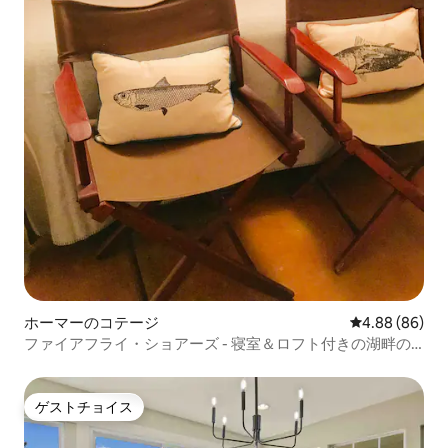
ホーマーのコテージ
レビュー86件
4.88 (86)
ファイアフライ・ショアーズ - 寝室＆ロフト付きの湖畔の
コテージ
ゲストチョイス
ゲストチョイス