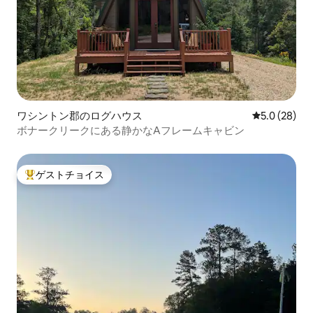
ワシントン郡のログハウス
レビュー28
5.0 (28)
ボナークリークにある静かなAフレームキャビン
ゲストチョイス
大好評のゲストチョイスです。