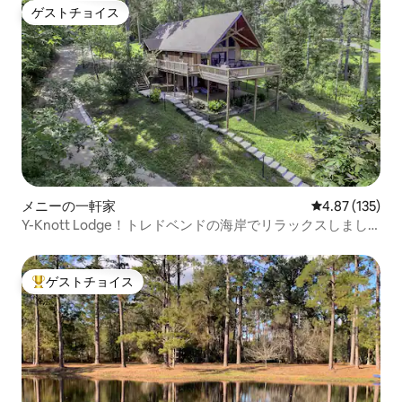
ゲストチョイス
ゲストチョイス
メニーの一軒家
レビュー135件
4.87 (135)
Y-Knott Lodge！トレドベンドの海岸でリラックスしまし
ょう！
ゲストチョイス
大好評のゲストチョイスです。