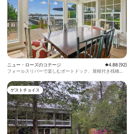
ニュー・ローズのコテージ
レビュー92件
4.88 (92)
フォールスリバーで楽しむボートドック、屋根付き桟橋、
水泳
ゲストチョイス
ゲストチョイス