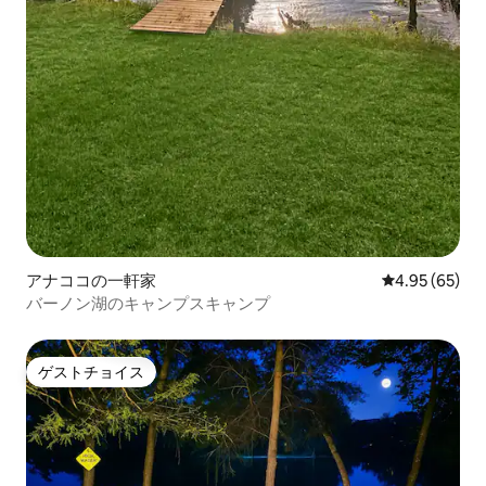
アナココの一軒家
レビュー65件
4.95 (65)
バーノン湖のキャンプスキャンプ
ゲストチョイス
ゲストチョイス