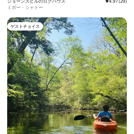
ジョーンズビルのログハウス
レビュー29件
4.97 (29)
ミボー・シャトー
ゲストチョイス
ゲストチョイス