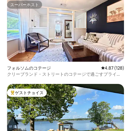
スーパーホスト
スーパーホスト
フォルソムのコテージ
レビュー128件
4.87 (128)
クリーブランド・ストリートのコテージで過ごすプライベ
ートな時間～フォルサム・ビレッジ散策
ゲストチョイス
大好評のゲストチョイスです。