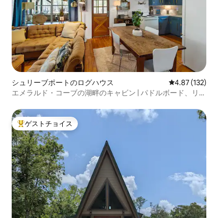
シュリーブポートのログハウス
レビュー132件
4.87 (132)
エメラルド・コーブの湖畔のキャビン | パドルボード、リラ
ックス、くつろぎを楽しもう
ゲストチョイス
大好評のゲストチョイスです。