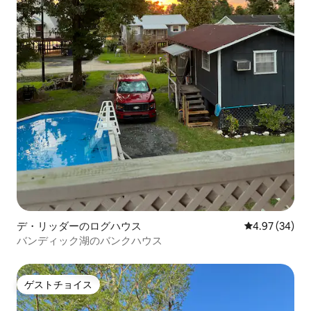
デ・リッダーのログハウス
レビュー34件
4.97 (34)
バンディック湖のバンクハウス
ゲストチョイス
ゲストチョイス