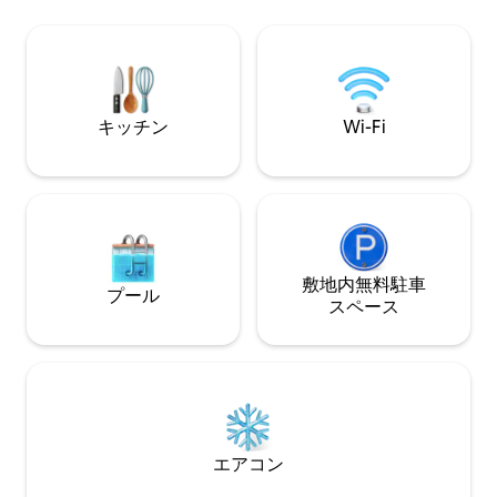
ー農場、ボーグ・
アイランドとバースツール付きのキッチ
ーク、アンティー
ンがあります。ご滞在中にパドルボー
ャラリー、高級レ
ト、カヤック、ライフベストをご利用い
トンの旧市街など
ただけます。ホストはSerenity
設は、ニューオー
Guesthouseの車道の向こう側に住んでい
ます。町から車で10分。
キッチン
Wi-Fi
敷地内無料駐⁠車
プール
ス⁠ペ⁠ー⁠ス
エアコン