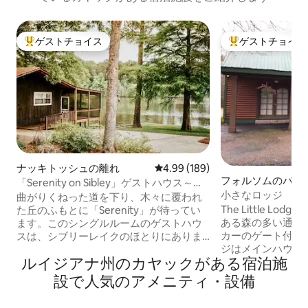
ゲストチョイス
ゲストチョイス
大好評のゲストチョイスです。
大好評のゲストチ
ナッキトッシュの離れ
レビュー189件、5つ星中4.99
4.99 (189)
フォルソムのバン
「Serenity on Sibley」ゲストハウス～ダ
小さなロッジ
ウンタウン近く
曲がりくねった道を下り、木々に覆われ
The Little L
た丘のふもとに「Serenity」が待ってい
ある森の多い通勤
ます。このシングルルームのゲストハウ
カーのゲート付き
スは、シブリーレイクのほとりにありま
ジはメインハウス
す。リラックスして、スクリーンドポー
ルイジアナ州のカヤックがある宿泊施
エーカーの馬のパ
チから夕日を楽しんでください。 クイー
ーの池、ドック、
ンサイズのベッドとクイーンサイズの折
設で人気のアメニティ・設備
近くの観光スポッ
りたたみソファで最大4名様までご宿泊い
ワイルドライフ・
ただけます。シャワー付きのフルバス、