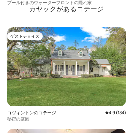
プール付きのウォーターフロントの隠れ家
カヤックがあるコテージ
ゲストチョイス
ゲストチョイス
コヴィントンのコテージ
レビュー134
4.9 (134)
秘密の庭園