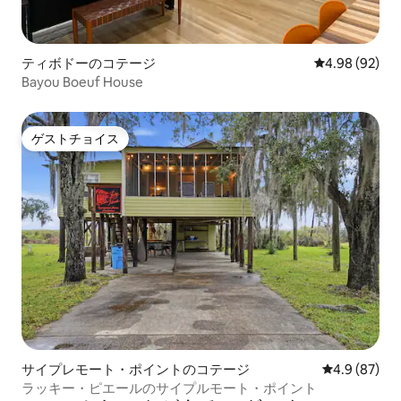
ティボドーのコテージ
レビュー92件
4.98 (92)
Bayou Boeuf House
ゲストチョイス
ゲストチョイス
サイプレモート・ポイントのコテージ
レビュー87
4.9 (87)
ラッキー・ピエールのサイプルモート・ポイント