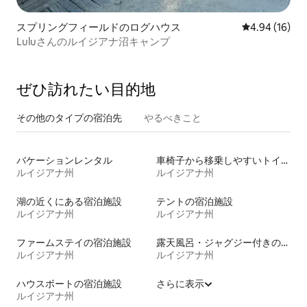
スプリングフィールドのログハウス
レビュー16件
4.94 (16)
Luluさんのルイジアナ沼キャンプ
ぜひ訪⁠れ⁠た⁠い目⁠的⁠地
その他のタ⁠イ⁠プ⁠の宿⁠泊⁠先
やるべきこと
バケーションレンタル
車椅子から移乗しやすいトイレ付きの宿泊施設
ルイジアナ州
ルイジアナ州
湖の近くにある宿泊施設
テントの宿泊施設
ルイジアナ州
ルイジアナ州
ファームステイの宿泊施設
露天風呂・ジャグジー付きの宿泊施設
ルイジアナ州
ルイジアナ州
ハウスボートの宿泊施設
さらに表示
ルイジアナ州