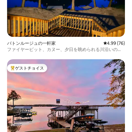
バトンルージュの一軒家
レビュー76件
4.99 (76)
ファイヤーピット、カヌー、夕日を眺められる川沿いのオ
アシス
ゲストチョイス
大好評のゲストチョイスです。