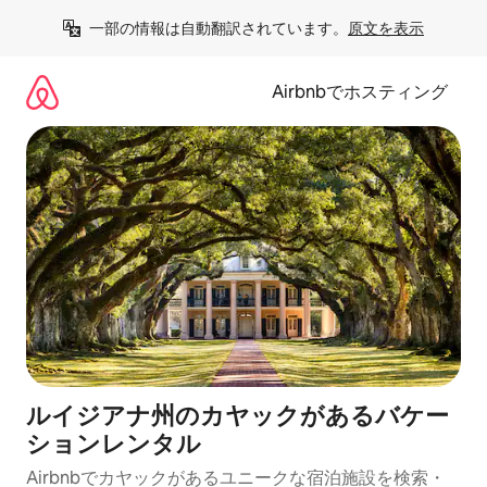
コ
一部の情報は自動翻訳されています。
原文を表示
ン
テ
ン
Airbnbでホスティング
ツ
に
ス
キ
ッ
プ
ルイジアナ州のカヤックがあるバケー
ションレンタル
Airbnbでカヤックがあるユニークな宿泊施設を検索・