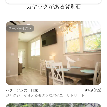
カヤックがある貸別荘
スーパーホスト
スーパーホスト
パターソンの一軒家
レビュー132
4.9 (132)
ジャグジーが使えるモダンなバイユーリトリート