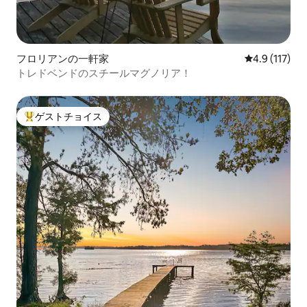
フロリアンの一軒家
レビュー117
4.9 (117)
トレドベンドのスチールマグノリア！
ゲストチョイス
大好評のゲストチョイスです。