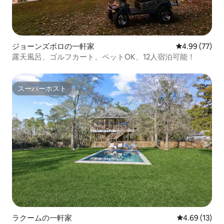
ジョーンズボロの一軒家
レビュー77件
4.99 (77)
露天風呂、ゴルフカート、ペットOK、12人宿泊可能！
スーパーホスト
スーパーホスト
ラクームの一軒家
レビュー13件
4.69 (13)