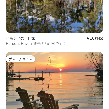
ハモンドの一軒家
レビュー145
5.0 (145)
Harper's Haven-旅先のわが家です！
ゲストチョイス
ゲストチョイス