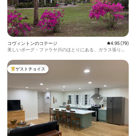
コヴィントンのコテージ
レビュー79件
4.95 (79)
美しいボーグ・ファラヤ川のほとりにある、ガラス張りの
リトリート
ゲストチョイス
大好評のゲストチョイスです。