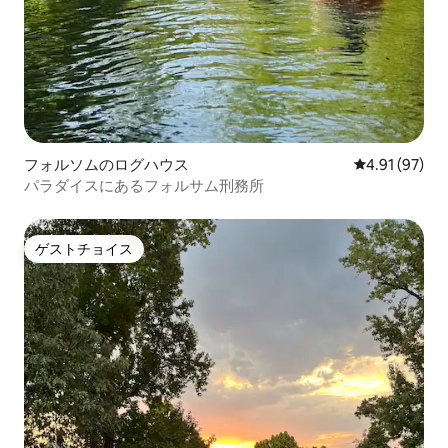
フォルソムのログハウス
レビュー97件
4.91 (97)
パラダイスにあるフォルサム刑務所
ゲストチョイス
ゲストチョイス