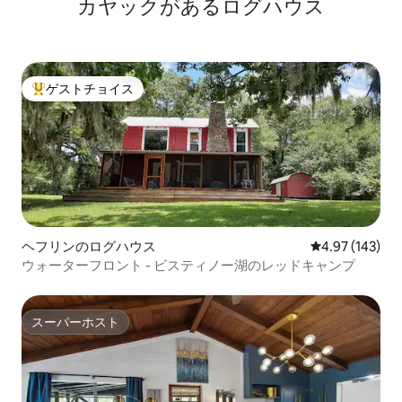
カヤックがあるログハウス
ゲストチョイス
大好評のゲストチョイスです。
ヘフリンのログハウス
レビュー143件
4.97 (143)
ウォーターフロント - ビスティノー湖のレッドキャンプ
スーパーホスト
スーパーホスト