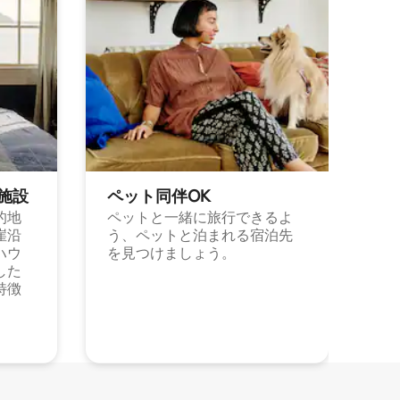
施⁠設
ペット同⁠伴OK
的地
ペットと一緒に旅行できるよ
崖沿
う、ペットと泊まれる宿泊先
ハウ
を見つけましょう。
した
特徴