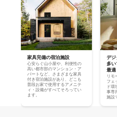
家具完備の宿⁠泊⁠施⁠設
デジ
多⁠いプ
心安らぐ山小屋や、利便性の
高い都市部のマンション・ア
最⁠適
パートなど、さまざまな家具
リモ
付き宿泊施設があり、どこも
フェ
普段お家で使用するアメニテ
ド環
ィ・設備がすべてそろってい
事専
ます。
施設