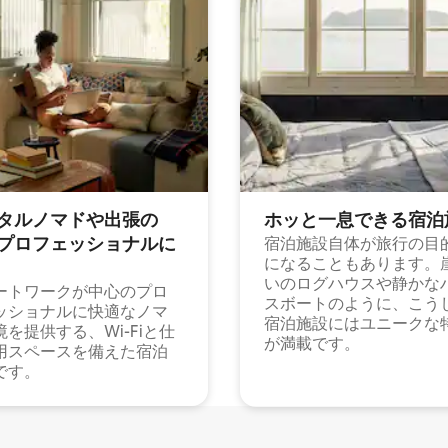
タルノマドや出⁠張⁠の
ホッと一⁠息⁠で⁠き⁠る宿⁠泊
⁠ロ⁠フ⁠ェ⁠ッ⁠シ⁠ョ⁠ナ⁠ル⁠に
宿泊施設自体が旅行の目
になることもあります。
いのログハウスや静かな
ートワークが中心のプロ
スボートのように、こう
ッショナルに快適なノマ
宿泊施設にはユニークな
境を提供する、Wi-Fiと仕
が満載です。
用スペースを備えた宿泊
です。