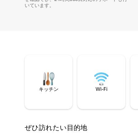
いています。
キッチン
Wi-Fi
ぜひ訪⁠れ⁠た⁠い目⁠的⁠地