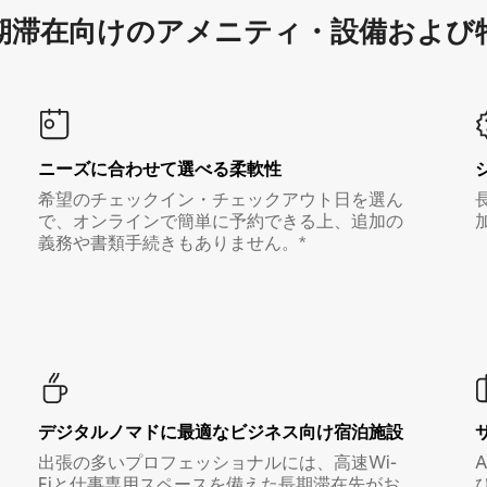
滞在向け⁠のア⁠メ⁠ニ⁠テ⁠ィ⁠・設⁠備⁠および
ニーズに合わせて選べる柔軟性
希望のチェックイン・チェックアウト日を選ん
で、オンラインで簡単に予約できる上、追加の
義務や書類手続きもありません。*
デジタルノマド⁠に最⁠適⁠なビ⁠ジ⁠ネ⁠ス⁠向⁠け宿⁠泊⁠施⁠設
出張の多いプロフェッショナルには、高速Wi-
Fiと仕事専用スペースを備えた長期滞在先がお