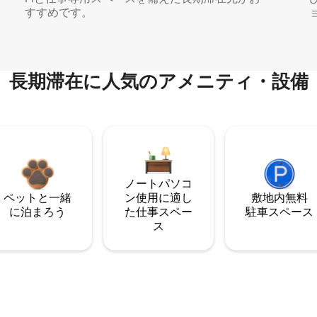
すすめです。
長期滞在に人気のアメニティ・設備
ノートパソコ
ペットと一緒
ン使用に適し
敷地内無料
に泊まろう
た仕事スペー
駐⁠車ス⁠ペ⁠ー⁠ス
ス