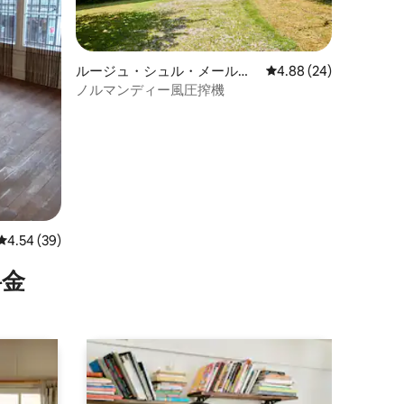
ルージュ・シュル・メールの
レビュー24件、5つ星
4.88 (24)
一軒家
ノルマンディー風圧搾機
レビュー39件、5つ星中4.54つ星の平均評価
4.54 (39)
⁠金