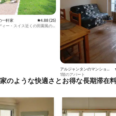
中4.92つ星の平均評価
の一軒家
レビュー25件、5つ星中4.88つ星の平均評価
4.88 (25)
ディー・スイス近くの田園風の
アルジャンタンのマンショ
ン・アパート
1階のアパート
家のような快⁠適⁠さ⁠とお⁠得⁠な長⁠期⁠滞⁠在料