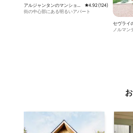
アルジャンタンのマンショ
レビュー124件、5つ星
4.92 (124)
ン・アパート
街の中心部にある明るいアパート
セヴライ
ノルマン
隠れ家
お