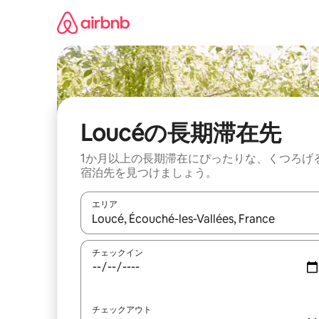
コ
ン
テ
ン
ツ
に
ス
キ
ッ
Loucéの長期滞在先
プ
1か月以上の長期滞在にぴったりな、くつろげ
宿泊先を見つけましょう。
エリア
検索結果が表示されたら、上下の矢印キーを使っ
チェックイン
チェックアウト