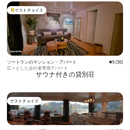
ゲストチョイス
大好評のゲストチョイスです。
ソートランのマンション・アパート
レビュー3
5 (35)
広々とした歩行者専用アパート
サウナ付きの貸別荘
ゲストチョイス
ゲストチョイス