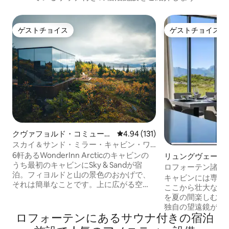
ゲストチョイス
ゲストチョイス
ゲストチョイス
ゲストチョイス
クヴァフョルド・コミューン
レビュー131件、5つ星中4.94
4.94 (131)
のタイニーハウス
スカイ＆サンド・ミラー・キャビン・ワ
ンダーイン・アークティック
6軒あるWonderInn Arcticのキャビンの
リュングヴェール
うち最初のキャビンにSky & Sandが宿
ス
ロフォーテン諸島
泊。フィヨルドと山の景色のおかげで、
付きの壮大なキャ
キャビンには専用
それは簡単なことです。上に広がる空
ここから壮大なオ
と、下に広がる淡い色のクヴェフィヨル
を夏の間楽しむことがで
ドの海岸線に囲まれていることにちなん
独自の望遠鏡があります テラ
で名付けられました。鏡のようなガラス
ロフォーテンにあるサウナ付きの宿泊
で、太陽がよく当
は、光の変化に合わせて両方を反射しま
を避けられます キャビンは8人用で広々