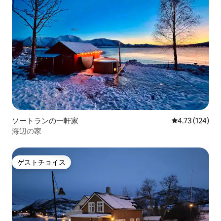
ソートランの一軒家
レビュー124件
4.73 (124)
海辺の家
ゲストチョイス
ゲストチョイス