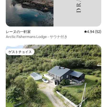
レーヌの一軒家
レビュー52件
4.94 (52)
Arctic Fishermans Lodge - サウナ付き
ゲストチョイス
ゲストチョイス