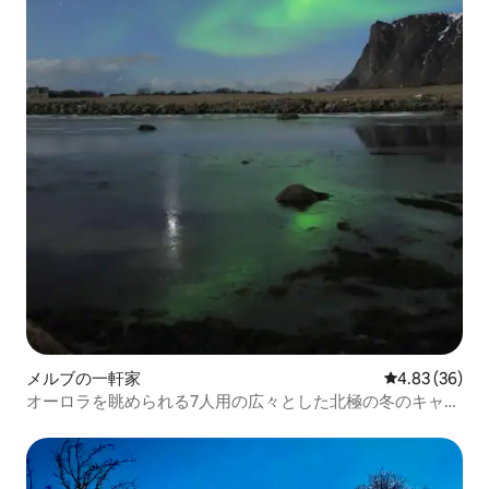
メルブの一軒家
レビュー36件
4.83 (36)
オーロラを眺められる7人用の広々とした北極の冬のキャビ
ン