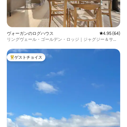
ヴォーガンのログハウス
レビュー64件
4.95 (64)
リングヴェール・ゴールデン・ロッジ｜ジャグジー＆サウ
ナ｜No.24
ゲストチョイス
大好評のゲストチョイスです。