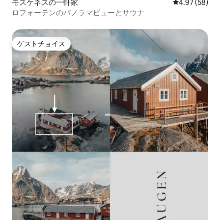
モスケネスの一軒家
レビュー58件
4.97 (58)
ロフォーテンのパノラマビューとサウナ
ゲストチョイス
ゲストチョイス