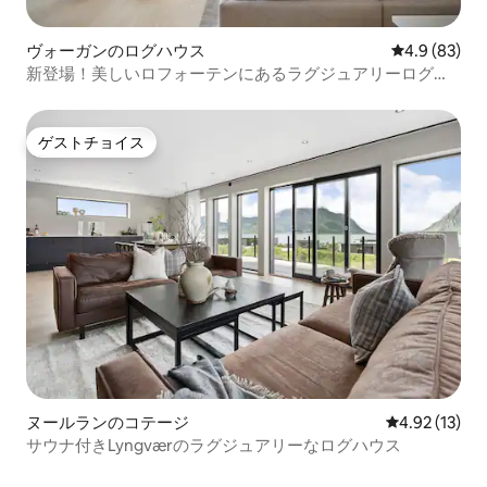
ヴォーガンのログハウス
レビュー83
4.9 (83)
新登場！美しいロフォーテンにあるラグジュアリーログハ
ウス
ゲストチョイス
ゲストチョイス
ヌールランのコテージ
レビュー13件
4.92 (13)
サウナ付きLyngværのラグジュアリーなログハウス