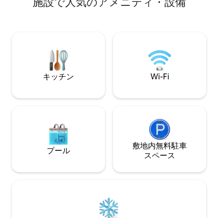
施設で人気のアメニティ・設備
す。 2人用のミラーキャビン：床から天井
としており、65
までのガラス、プライベートテラスのジ
ナ、必要な家具が備わ
ャグジー、ベッドからの眺め。最も広い
とタオルが含まれています 
空に面しています。オーロラや真夜中の
ーテン 無料インターネット スヴォルヴェ
太陽を見るのに最適です。 ハースタまで
ル17分 ヘニングスヴェール15分、 ロフォ
20分、エヴェネスまで1時間。敷地内のサ
ーテンリンクス20分 ハイキング、
ウナをご予約いただけます。リネン、タ
チ、ゴルフ、スキ
オル、バスローブ、スリッパ。天窓、遮
ぐそばにあります
キッチン
Wi-Fi
光なし - スリープマスク。
敷地内無料駐⁠車
プール
ス⁠ペ⁠ー⁠ス