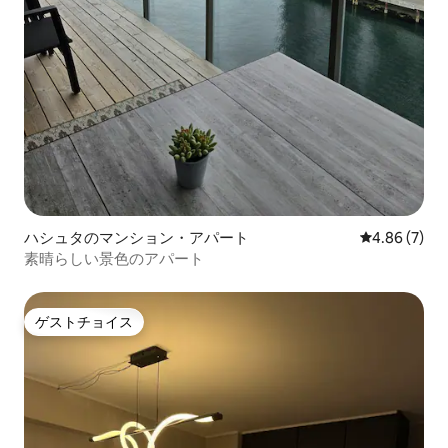
ハシュタのマンション・アパート
レビュー7件
4.86 (7)
素晴らしい景色のアパート
ゲストチョイス
ゲストチョイス