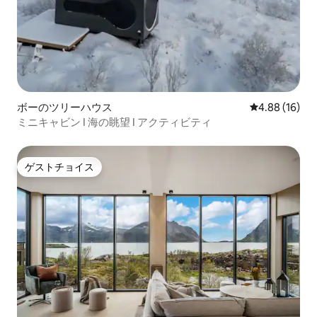
ボーのツリーハウス
レビュー16件
4.88 (16)
ミニキャビン I 海の眺望 I アクティビティ
ゲストチョイス
ゲストチョイス