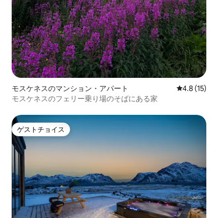
モスケネスのマンション・アパート
レビュー15
4.8 (15)
モスケネスのフェリー乗り場のそばにある家
ゲストチョイス
ゲストチョイス