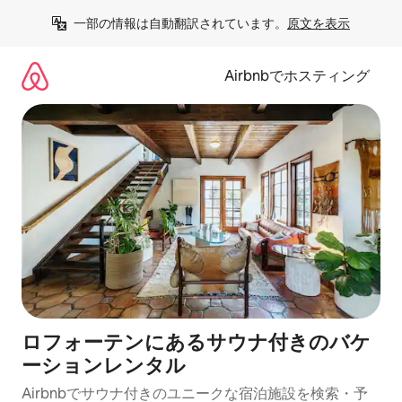
コ
一部の情報は自動翻訳されています。
原文を表示
ン
テ
ン
Airbnbでホスティング
ツ
に
ス
キ
ッ
プ
ロフォーテンにあるサウナ付きのバケ
ーションレンタル
Airbnbでサウナ付きのユニークな宿泊施設を検索・予