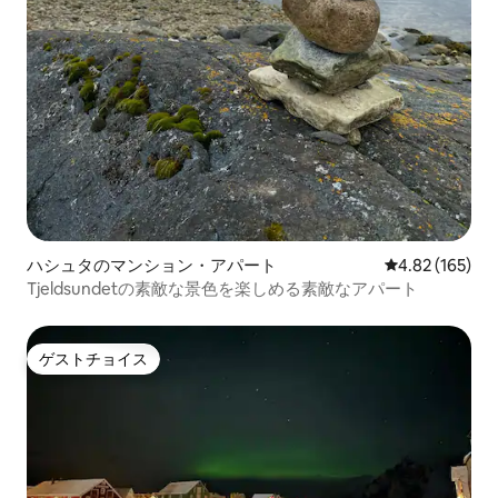
ハシュタのマンション・アパート
レビュー165件
4.82 (165)
Tjeldsundetの素敵な景色を楽しめる素敵なアパート
ゲストチョイス
ゲストチョイス