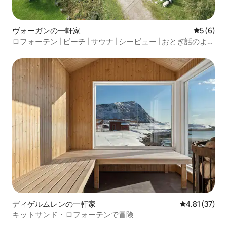
ヴォーガンの一軒家
レビュー
5 (6)
ロフォーテン | ビーチ | サウナ | シービュー | おとぎ話のよう
な滞在
ディゲルムレンの一軒家
レビュー37件
4.81 (37)
キットサンド・ロフォーテンで冒険