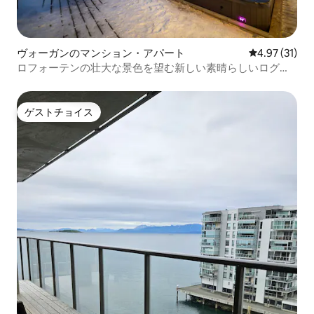
ヴォーガンのマンション・アパート
レビュー31件
4.97 (31)
ロフォーテンの壮大な景色を望む新しい素晴らしいログハ
ウス！
ゲストチョイス
ゲストチョイス