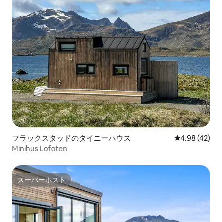
フラックスタッドのタイニーハウス
レビュー42件
4.98 (42)
Minihus Lofoten
スーパーホスト
スーパーホスト