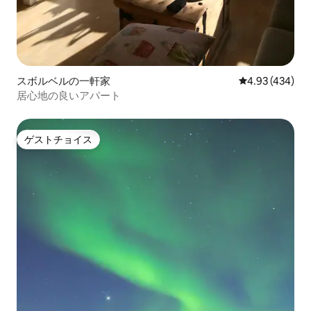
スボルベルの一軒家
レビュー434件
4.93 (434)
居心地の良いアパート
ゲストチョイス
ゲストチョイス