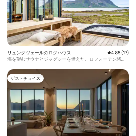
リュングヴェールのログハウス
レビュー17件
4.88 (17)
海を望むサウナとジャグジーを備えた、ロフォーテン諸島
の新しい豪華な宿泊先
ゲストチョイス
ゲストチョイス