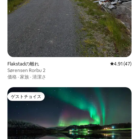
Flakstadの離れ
レビュー47件
4.91 (47)
Sørensen Rorbu 2
価格
·
家族
·
清潔さ
ゲストチョイス
ゲストチョイス