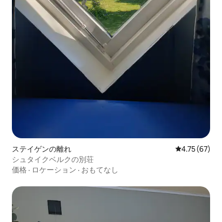
ステイゲンの離れ
レビュー67件
4.75 (67)
シュタイクベルクの別荘
価格
·
ロケーション
·
おもてなし