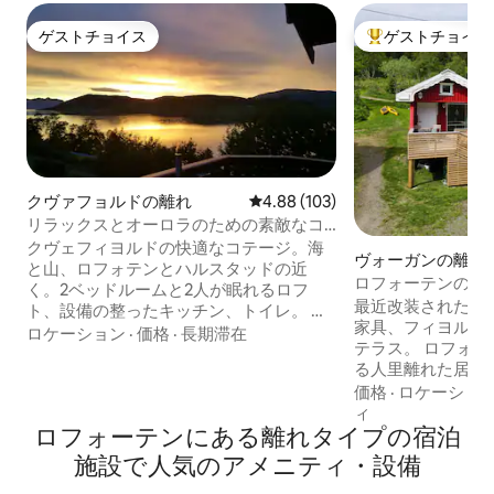
ゲストチョイス
ゲストチョイス
ゲストチョイス
大好評のゲストチ
クヴァフョルドの離れ
レビュー103件、5つ星中4.88
4.88 (103)
リラックスとオーロラのための素敵なコ
テージ
クヴェフィヨルドの快適なコテージ。海
ヴォーガンの離れ
と山、ロフォテンとハルスタッドの近
ロフォーテンの小
く。2ベッドルームと2人が眠れるロフ
最近改装された新
ト、設備の整ったキッチン、トイレ。 バ
家具、フィヨルド
ーベキューやたき火が楽しめる広い屋外
ロケーション
·
価格
·
長期滞在
テラス。 ロフォーテン諸島の真ん中にあ
エリア。オーロラを観賞するのに最適な
る人里離れた居心
場所です。 Koselig hytte til avslapping
ら100メートル、
価格
·
ロケーショ
eller som base for mange flotte fjellturer
下ろしています。 夏のハイキングと冬の
ィ
i nærheten。Med nordlys sett fra
ロフォーテンにある離れタイプの宿泊
オーロラを楽しめ
verandaen. beliggenheten gjør at du
す。光害はほとんどあ
også bare er timer unna den
施設で人気のアメニティ・設備
ド・オルデルフィ
majestetiske Lofoten med sine høye