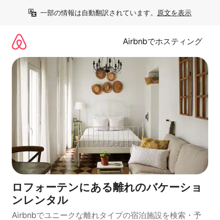
コ
一部の情報は自動翻訳されています。
原文を表示
ン
テ
ン
Airbnbでホスティング
ツ
に
ス
キ
ッ
プ
ロフォーテンにある離れのバケーショ
ンレンタル
Airbnbでユニークな離れタイプの宿泊施設を検索・予