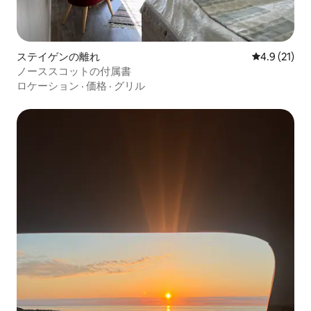
ステイゲンの離れ
レビュー21
4.9 (21)
ノーススコットの付属書
ロケーション
·
価格
·
グリル