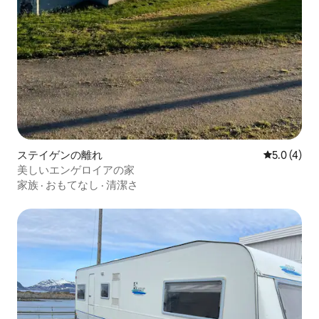
ステイゲンの離れ
レビュー4
5.0 (4)
美しいエンゲロイアの家
家族
·
おもてなし
·
清潔さ