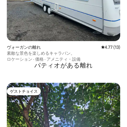
ヴォーガンの離れ
レビュー13件
4.77 (13)
素敵な景色を楽しめるキャラバン。
ロケーション
·
価格
·
アメニティ・設備
パティオがある離れ
ゲストチョイス
ゲストチョイス