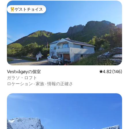
ゲストチョイス
大好評のゲストチョイスです。
Vestvågøyの個室
レビュー146件
4.82 (146)
ガラソ・ロフト
ロケーション
·
家族
·
情報の正確さ