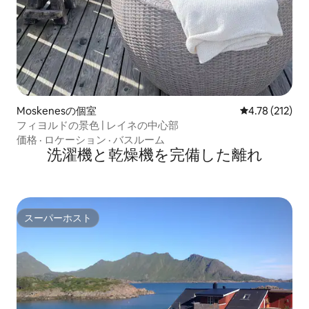
Moskenesの個室
レビュー212件
4.78 (212)
フィヨルドの景色 | レイネの中心部
価格
·
ロケーション
·
バスルーム
洗濯機と乾燥機を完備した離れ
スーパーホスト
スーパーホスト