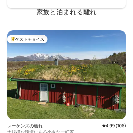
家族と泊まれる離れ
ゲストチョイス
大好評のゲストチョイスです。
レーケンズの離れ
レビュー106件
4.99 (106)
大規模な環境にある小さな一軒家