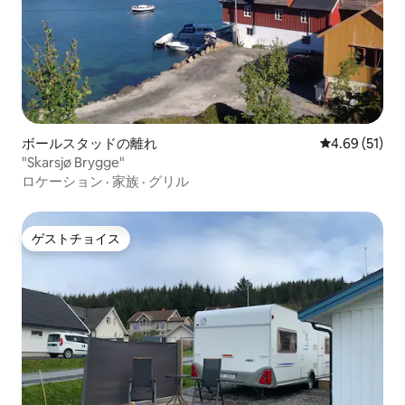
ボールスタッドの離れ
レビュー51件
4.69 (51)
"Skarsjø Brygge"
ロケーション
·
家族
·
グリル
ゲストチョイス
ゲストチョイス