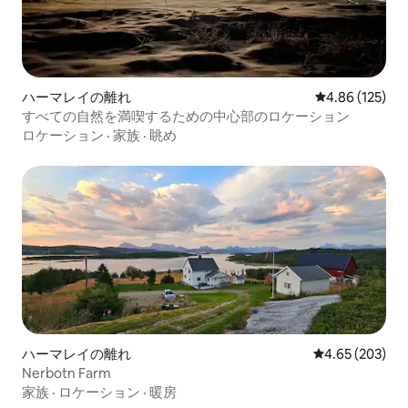
ハーマレイの離れ
レビュー125件
4.86 (125)
すべての自然を満喫するための中心部のロケーション
ロケーション
·
家族
·
眺め
ハーマレイの離れ
レビュー203件
4.65 (203)
Nerbotn Farm
家族
·
ロケーション
·
暖房