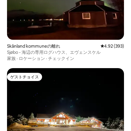
Skånland kommuneの離れ
レビュー393件
4.92 (393)
Sjøbo - 海辺の専用ログハウス、エヴェンスケル
家族
·
ロケーション
·
チェックイン
ゲストチョイス
ゲストチョイス