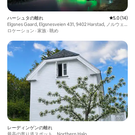
ハーシュタの離れ
レビュー14
5.0 (14)
Elgsnes Gaard, Elgsnesveien 431, 9402 Harstad, ノルウェ
ー
ロケーション
·
家族
·
眺め
レーディンゲンの離れ
最高の寄り道スポット、Northern Halo