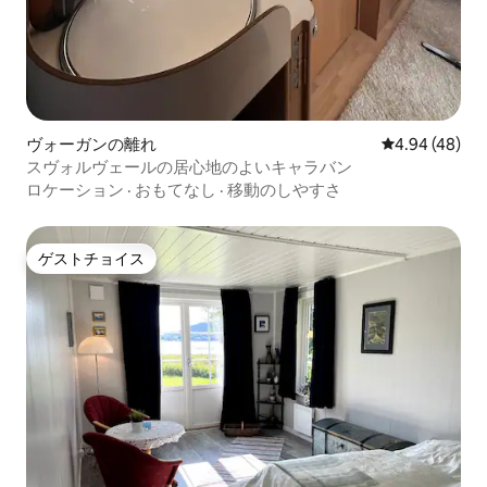
ヴォーガンの離れ
レビュー48件
4.94 (48)
スヴォルヴェールの居心地のよいキャラバン
ロケーション
·
おもてなし
·
移動のしやすさ
ゲストチョイス
ゲストチョイス