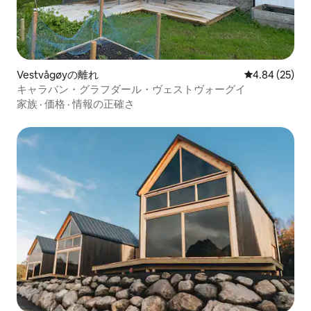
Vestvågøyの離れ
レビュー25件
4.84 (25)
キャラバン・グラフダール・ヴェストヴォーグイ
家族
·
価格
·
情報の正確さ