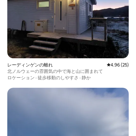
レーディンゲンの離れ
レビュー25件
4.96 (25)
北ノルウェーの雰囲気の中で海と山に囲まれて
ロケーション
·
徒歩移動のしやすさ
·
静か