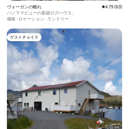
ヴォーガンの離れ
レビュー63件
4.79 (63)
パノラマビューの新築ログハウス。
価格
·
ロケーション
·
ランドリー
ゲストチョイス
ゲストチョイス