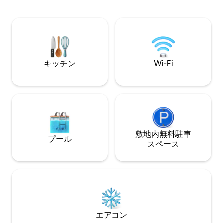
ーテンを訪れましょう。 寝室1
fjell.
ベッド1台、無料Wi-Fi。 ベッ
羽毛布団/枕、タ
Instagram：fjord_
キッチン
Wi-Fi
敷地内無料駐⁠車
プール
ス⁠ペ⁠ー⁠ス
エアコン