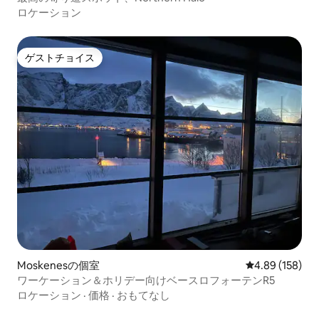
ロケーション
ゲストチョイス
ゲストチョイス
Moskenesの個室
レビュー158件
4.89 (158)
ワーケーション＆ホリデー向けベースロフォーテンR5
ロケーション
·
価格
·
おもてなし