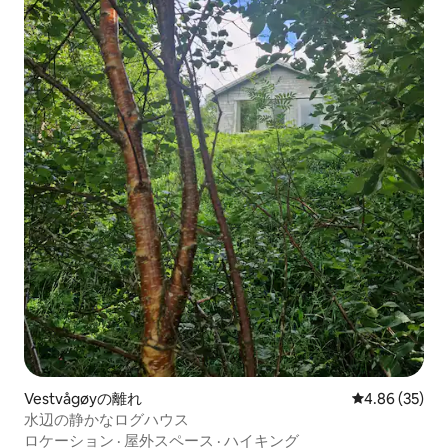
Vestvågøyの離れ
レビュー35件
4.86 (35)
水辺の静かなログハウス
ロケーション
·
屋外スペース
·
ハイキング