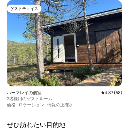
ゲストチョイス
ゲストチョイス
ハーマレイの個室
レビュー68件
4.87 (68)
2名様用のゲストルーム
価格
·
ロケーション
·
情報の正確さ
ぜひ訪⁠れ⁠た⁠い目⁠的⁠地