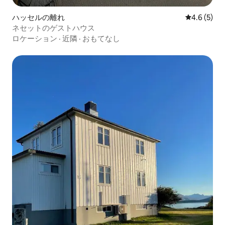
ハッセルの離れ
レビュー5
4.6 (5)
ネセットのゲストハウス
ロケーション
·
近隣
·
おもてなし