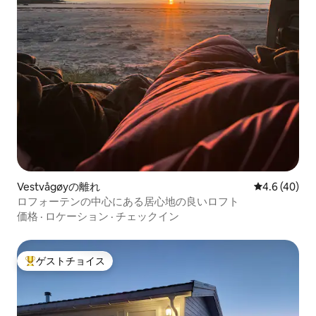
Vestvågøyの離れ
レビュー40
4.6 (40)
ロフォーテンの中心にある居心地の良いロフト
価格
·
ロケーション
·
チェックイン
ゲストチョイス
大好評のゲストチョイスです。