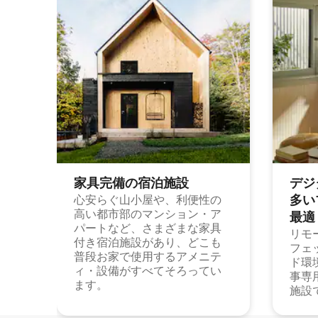
家具完備の宿⁠泊⁠施⁠設
デジ
多⁠いプ
心安らぐ山小屋や、利便性の
高い都市部のマンション・ア
最⁠適
パートなど、さまざまな家具
リモ
付き宿泊施設があり、どこも
フェ
普段お家で使用するアメニテ
ド環
ィ・設備がすべてそろってい
事専
ます。
施設