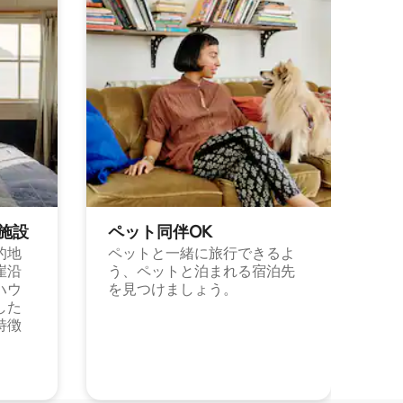
施⁠設
ペット同⁠伴OK
的地
ペットと一緒に旅行できるよ
崖沿
う、ペットと泊まれる宿泊先
ハウ
を見つけましょう。
した
特徴