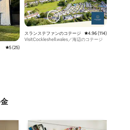
スランステファンのコテージ
レビュー114件、5つ星
4.96 (114)
VisitCockleshell.wales／海辺のコテージ
レビュー25件、5つ星中5つ星の平均評価
5 (25)
⁠金