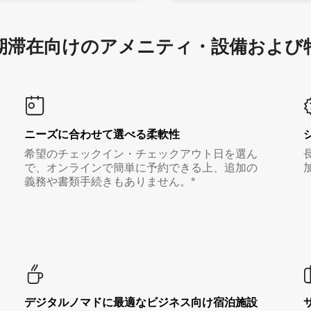
滞在向け⁠のア⁠メ⁠ニ⁠テ⁠ィ⁠・設⁠備⁠および
ニーズに合わせて選べる柔軟性
希望のチェックイン・チェックアウト日を選ん
で、オンラインで簡単に予約できる上、追加の
義務や書類手続きもありません。*
デジタルノマド⁠に最⁠適⁠なビ⁠ジ⁠ネ⁠ス⁠向⁠け宿⁠泊⁠施⁠設