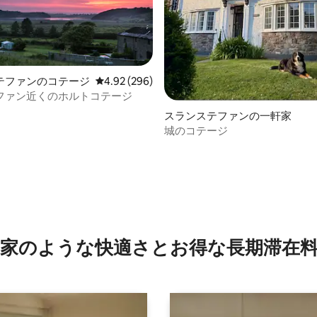
テファンのコテージ
レビュー296件、5つ星中4.92つ星の平均評価
4.92 (296)
ファン近くのホルトコテージ
スランステファンの一軒家
城のコテージ
4.68つ星の平均評価
家のような快⁠適⁠さ⁠とお⁠得⁠な長⁠期⁠滞⁠在料