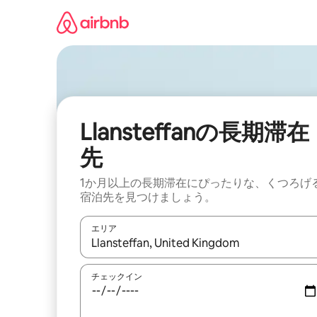
コ
ン
テ
ン
ツ
に
ス
キ
ッ
Llansteffanの長期滞在
プ
先
1か月以上の長期滞在にぴったりな、くつろげ
宿泊先を見つけましょう。
エリア
検索結果が表示されたら、上下の矢印キーを使っ
チェックイン