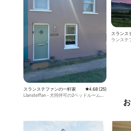
スランス
ランステ
スランステファンの一軒家
レビュー25件、5つ星中
4.68 (25)
Llansteffan - 犬同伴可の2ベッドルームの
お
家、4人宿泊可能