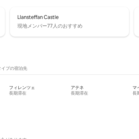
Llansteffan Castle
現地メンバー77人のおすすめ
イ⁠プ⁠の宿⁠泊⁠先
フィレンツェ
アテネ
マ
長期滞在
長期滞在
長