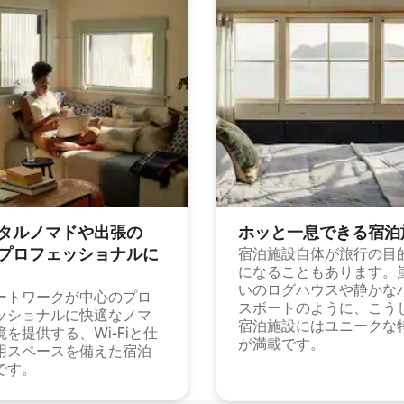
タルノマドや出⁠張⁠の
ホッと一⁠息⁠で⁠き⁠る宿⁠泊
⁠ロ⁠フ⁠ェ⁠ッ⁠シ⁠ョ⁠ナ⁠ル⁠に
宿泊施設自体が旅行の目
になることもあります。
いのログハウスや静かな
ートワークが中心のプロ
スボートのように、こう
ッショナルに快適なノマ
宿泊施設にはユニークな
境を提供する、Wi-Fiと仕
が満載です。
用スペースを備えた宿泊
です。