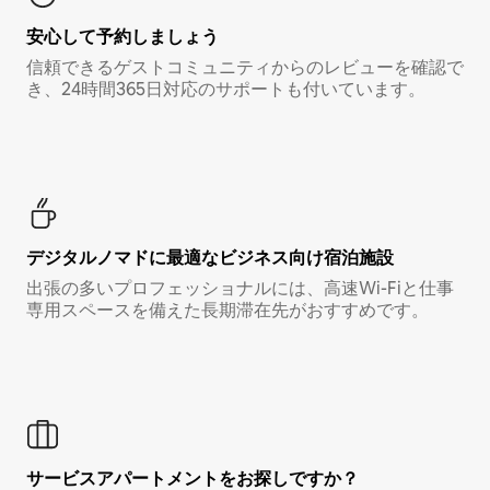
安心して予約しましょう
信頼できるゲストコミュニティからのレビューを確認で
き、24時間365日対応のサポートも付いています。
デジタルノマド⁠に最⁠適⁠なビ⁠ジ⁠ネ⁠ス⁠向⁠け宿⁠泊⁠施⁠設
出張の多いプロフェッショナルには、高速Wi-Fiと仕事
専用スペースを備えた長期滞在先がおすすめです。
サービスアパートメントをお探しですか？