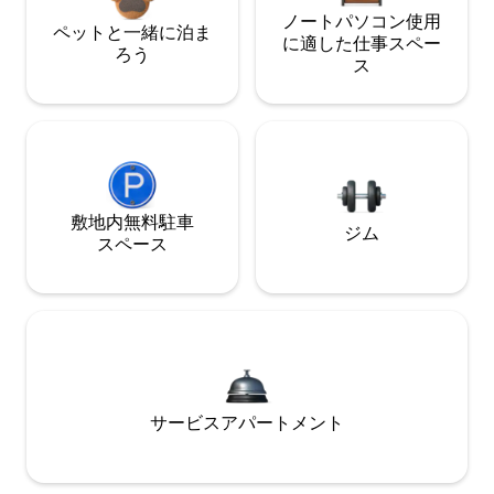
ノートパソコン使用
ペットと一緒に泊ま
に適した仕事スペー
ろう
ス
敷地内無料駐⁠車
ジム
ス⁠ペ⁠ー⁠ス
サービスアパートメント