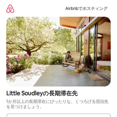
コ
ン
Airbnbでホスティング
テ
ン
ツ
に
ス
キ
ッ
プ
Little Soudleyの長期滞在先
1か月以上の長期滞在にぴったりな、くつろげる宿泊先
を見つけましょう。