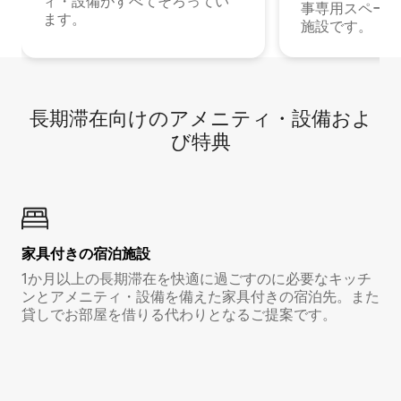
ィ・設備がすべてそろってい
事専用スペース
ます。
施設です。
長期滞在向け⁠のア⁠メ⁠ニ⁠テ⁠ィ⁠・設⁠備⁠およ
び特⁠典
家具付き⁠の宿⁠泊⁠施⁠設
1か月以上の長期滞在を快適に過ごすのに必要なキッチ
ンとアメニティ・設備を備えた家具付きの宿泊先。また
貸しでお部屋を借りる代わりとなるご提案です。