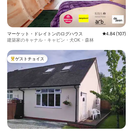
マーケット・ドレイトンのログハウス
レビュー107件
4.84 (107)
建築家のキャナル・キャビン・犬OK・森林
ゲストチョイス
大好評のゲストチョイスです。