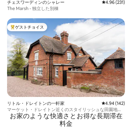
チェスワーディンのシャレー
レビュー231件
4.96 (231)
The Marsh - 独立した別棟
ゲストチョイス
大好評のゲストチョイスです。
リトル・ドレイトンの一軒家
レビュー142件
4.94 (142)
マーケット・ドレイトン近くのスタイリッシュな田園地帯
お家のような快⁠適⁠さ⁠とお⁠得⁠な長⁠期⁠滞⁠在
のコテージ
料⁠金