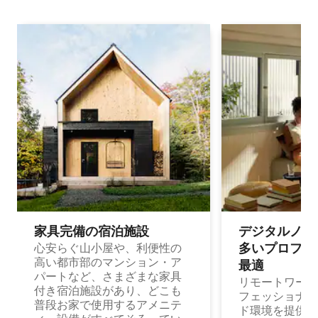
家具完備の宿⁠泊⁠施⁠設
デジタルノマド
多⁠いプ⁠ロ⁠フ⁠ェ⁠
心安らぐ山小屋や、利便性の
高い都市部のマンション・ア
最⁠適
パートなど、さまざまな家具
リモートワーク
付き宿泊施設があり、どこも
フェッショナル
普段お家で使用するアメニテ
ド環境を提供する