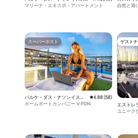
ンション・アパート
の統合の
マリーナ・エキスポ・アパートメント
自然と海
ライム）
スーパーホスト
ゲストチ
スーパーホスト
ゲストチ
パルケ・ダス・ナソンイスの
レビュー58件、5つ星中
4.88 (58)
ハウスボート
ホームボートカンパニー V-PDN
エストレ
ユニーク
ツアー