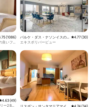
ビュー1086件、5つ星中4.75つ星の平均評価
4.75 (1086)
パルケ・ダス・ナソンイスの
レビュー30件、5つ星
4.77 (30)
マンション・アパート
の良いフ
エキスポリバービュー
ンと眺め
レビュー49件、5つ星中4.63つ星の平均評価
4.63 (49)
ー2 BR
リスボン・サンタマリアマイ
レビュー34件、5つ星
4.74 (34)