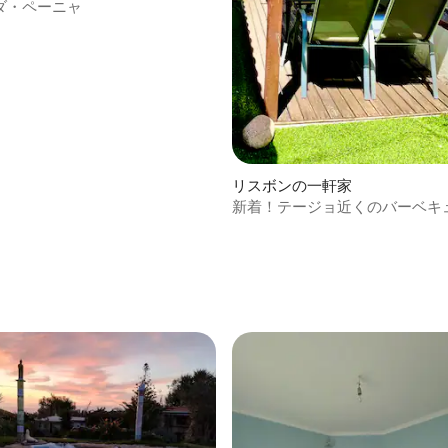
ダ・ペーニャ
リスボンの一軒家
新着！テージョ近くのバーベキ
の一軒家 - Lisbon Garden Stays