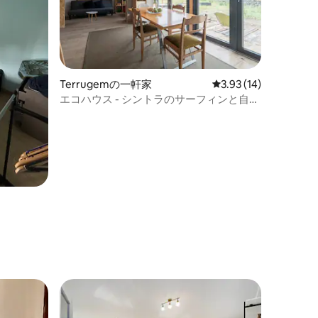
Terrugemの一軒家
レビュー14件、5つ星
3.93 (14)
エコハウス - シントラのサーフィンと自然
（ベッド1台＋ソファーベッド）
ト