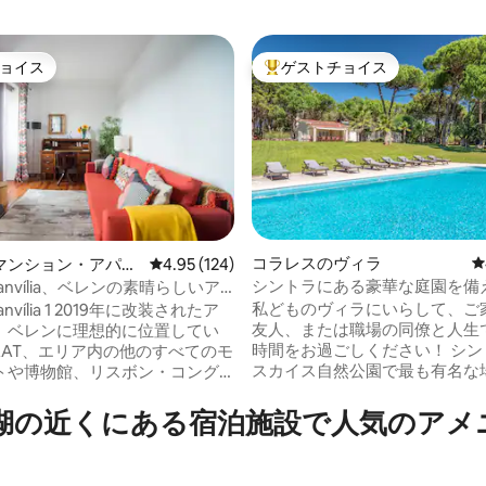
ョイス
ゲストチョイス
ョイス
大好評のゲストチョイスです。
中4.95つ星の平均評価
コラレスのヴィラ
レ
マンション・アパー
レビュー124件、5つ星中4.95つ星の平均評価
4.95 (124)
シントラにある豪華な庭園を備
uganvília、ベレンの素晴らしいア
ラ
私どものヴィラにいらして、ご
ganvília 1 2019年に改装されたア
友人、または職場の同僚と人生
、ベレンに理想的に位置してい
時間をお過ごしください！ シントラ・カ
AAT、エリア内の他のすべてのモ
スカイス自然公園で最も有名な
トや博物館、リスボン・コング
とつに位置するプール付きの素
ンターに徒歩でアクセスできま
ヴィラは、素晴らしい庭園に囲
-キッチン（オーブン、コンロ、冷
湖の近くにある宿泊施設で人気のアメ
り、本当に思い出に残る滞在に
濯機、食器洗い機、電子レン
でしょう！ きっと気に入っていただける
スター、コーヒーメーカー-ポッ
でしょう： - 家の快適さ - 本物の
お茶付き） - 3人用のダイニン