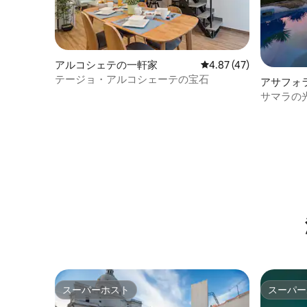
アルコシェテの一軒家
レビュー47件、5つ星中
4.87 (47)
テージョ・アルコシェーテの宝石
アサフォ
サマラの
ハウス
スーパーホスト
スーパー
スーパーホスト
スーパー