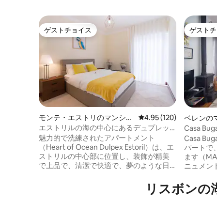
ゲストチョイス
ゲストチ
ゲストチョイス
ゲストチ
モンテ・エストリのマンショ
レビュー120件、5つ星
4.95 (120)
ベレンの
ン・アパート
ト
エストリルの海の中心にあるデュプレッ
Casa B
クス
パート
魅力的で洗練されたアパートメント
Casa Bu
（Heart of Ocean Dulpex Estoril）は、エ
パートで
ストリルの中心部に位置し、装飾が精美
ます（M
で上品で、清潔で快適で、夢のような日
ニュメン
差しがあり、アパートの近くにはビー
レス・セ
チ、カジノ、レストラン、カフェ、駅、
す）。 
リスボンの
薬局、ゴルフコース、テニスクラブがあ
蔵庫、洗
ります。さまざまな必要なものが揃って
ジ、トー
います。アパート内は24時間安全に使用
ド、砂糖、