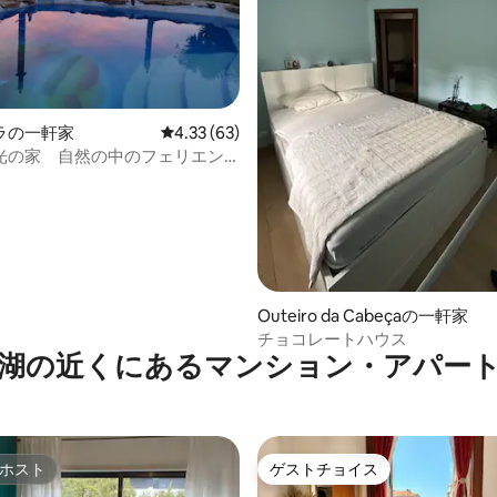
4.87つ星の平均評価
ラの一軒家
レビュー63件、5つ星中4.33つ星の平均評価
4.33 (63)
光の家 自然の中のフェリエン
Outeiro da Cabeçaの一軒家
チョコレートハウス
湖の近くにあるマンション・アパー
ホスト
ゲストチョイス
ホスト
ゲストチョイス