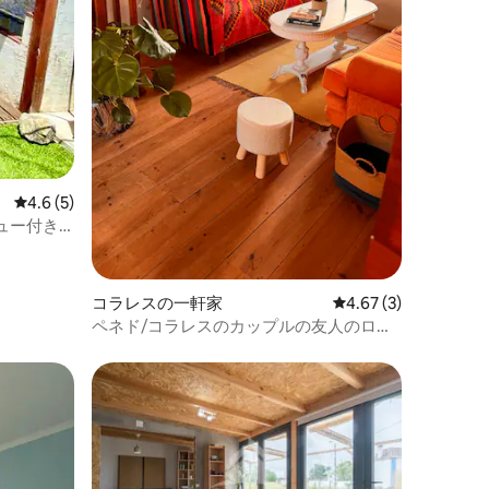
レビュー5件、5つ星中4.6つ星の平均評価
4.6 (5)
ュー付き
コラレスの一軒家
レビュー3件、5つ星中
4.67 (3)
ペネド/コラレスのカップルの友人のロマ
ンチックな家