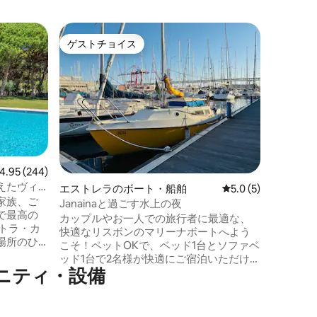
Cruz Q
ゲストチョイス
ゲス
ゲストチョイス
大好評
屋
テージョ
ス
この世俗
歴史の一部で
ボンから
2016
歴史的な
ンダウン
ーチ（ 2
直通交通
ビュー244件、5つ星中4.95つ星の平均評価
4.95 (244)
スが便利
えたヴィ
エストレラのボート・船舶
レビュー5件、5つ星
5.0 (5)
300メ
家族、ご
シントラ
Janainaと過ごす水上の夜
で最高の
ルトガル観光
カップルやお一人での旅行者に最適な、
快適なリスボンのマリーナボートへよう
場所のひ
こそ！ペットOKで、ベッド1台とソファベ
晴らしい
ッド1台で2名様が快適にご宿泊いただけま
まれてお
ニティ・設備
す。冷蔵庫とコンロのあるキッチンをお
なること
楽しみください。船内には簡単な用途の
トイレがあり、マリーナには清潔な共用
自然 - 地
バスルームがあります。Janainaはポンツ