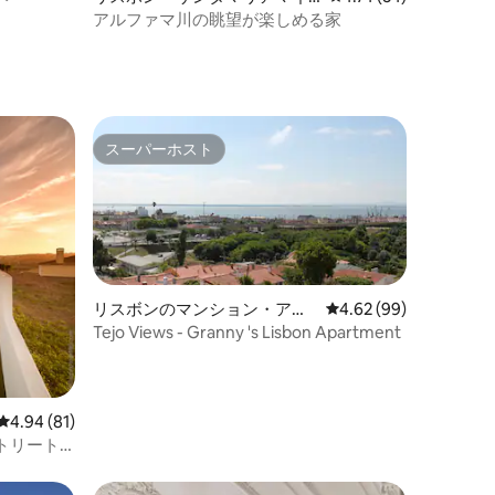
オールのマンション・アパー
アルファマ川の眺望が楽しめる家
ト
スーパーホスト
スーパーホスト
リスボンのマンション・アパ
レビュー99件、5つ星
4.62 (99)
ート
Tejo Views - Granny 's Lisbon Apartment
レビュー81件、5つ星中4.94つ星の平均評価
4.94 (81)
トリート