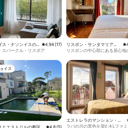
中4.79つ星の平均評価
ダス・ナソンイスの
レビュー17件、5つ星中4.94つ星の平均評価
4.94 (17)
リスボン・サンタマリアマ
レ
ン・アパート
イオールのマンション・ア
・スパークル・リスボア
リスボンの中心部にある居心地
パート
ラットです。最高のロケーショ
です
ョイス
ョイス
エストレラのマンション・ア
パート
ラパの川の景色を望む4 Lファミリ
4.56つ星の平均評価
スとエストリルの教区
レビュー5件、5つ星中4.8つ星の平均評価
4.8 (5)