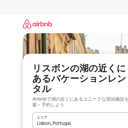
コ
ン
テ
ン
ツ
に
ス
キ
ッ
プ
リスボンの湖の近くに
あるバケーションレン
タル
Airbnbで湖の近くにあるユニークな宿泊施設
索・予約しよう
エリア
検索結果が表示されたら、上下の矢印キーを使っ