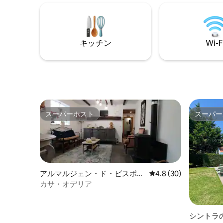
でき、プライベートな空間を楽しむこと
グエリア 
ができます。プールと庭があり、アパー
グルーム
トにはケーブルテレビ、Wi-Fi、4ベッドル
ベッド1
ーム、2.5バスルーム、設備の整ったキッ
室（長期滞
チンが備わっています。人気のランドマ
ビチャンネ
キッチン
Wi-F
ークには、クルージュバーグ、タマリス
ビーチ、ポルトガル音楽博物館などがあ
ります。家族旅行に最適です！
スーパーホスト
スーパー
スーパーホスト
スーパー
アルマルジェン・ド・ビスポ、
レビュー30件、5つ星
4.8 (30)
ペロ・ピニェイロ、モンテの連
カサ・オデリア
合教区の一軒家
シントラ