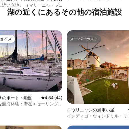
デュプレックス
マンション・アパート
に近い立地。 （マリーニャ・プ
湖の近くにあるその他の宿泊施設
ゴルフクラブ
ョイス
スーパーホスト
ョイス
スーパーホスト
4.88つ星の平均評価
ラのボート・船舶
レビュー44件、5つ星中4.84つ星の平均評価
4.84 (44)
な航海体験：滞在＋セーリング
ロウリニャンの風車小屋
インディゴ・ウィンドミル・リ
（アレイア・ブランカ）