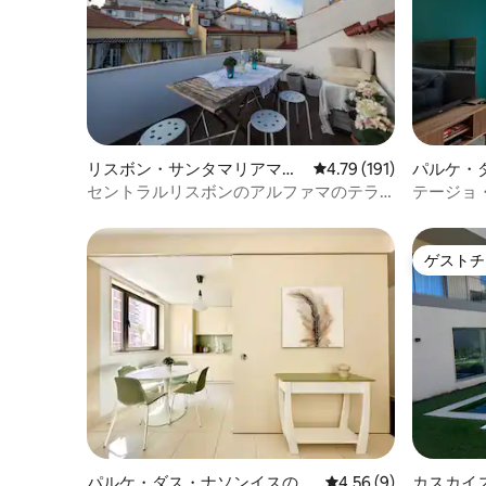
リスボン・サンタマリアマイ
レビュー191件、5つ星
4.79 (191)
パルケ・
オールのマンション・アパー
マンショ
セントラルリスボンのアルファマのテラ
テージョ
ト
ス付きデュプレックス
ゲストチ
ゲストチ
パルケ・ダス・ナソンイスのマ
レビュー9件、5つ星中
4.56 (9)
カスカイ