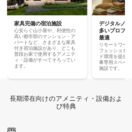
家具完備の宿⁠泊⁠施⁠設
デジタルノマド
多⁠いプ⁠ロ⁠フ⁠ェ⁠
心安らぐ山小屋や、利便性の
高い都市部のマンション・ア
最⁠適
パートなど、さまざまな家具
リモートワーク
付き宿泊施設があり、どこも
フェッショナル
普段お家で使用するアメニテ
ド環境を提供する
ィ・設備がすべてそろってい
事専用スペース
ます。
施設です。
長期滞在向け⁠のア⁠メ⁠ニ⁠テ⁠ィ⁠・設⁠備⁠およ
び特⁠典