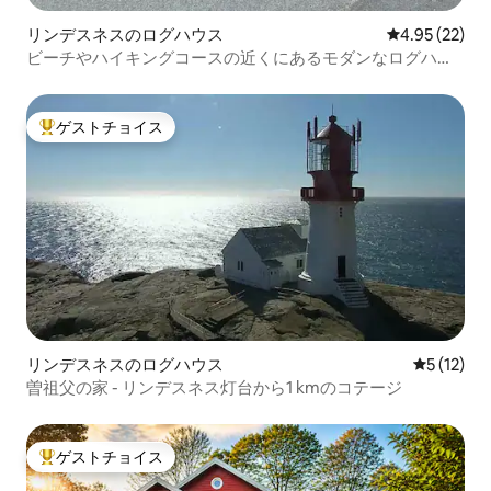
リンデスネスのログハウス
レビュー22件
4.95 (22)
ビーチやハイキングコースの近くにあるモダンなログハウ
ス – 静かな旅行先
ゲストチョイス
大好評のゲストチョイスです。
リンデスネスのログハウス
レビュー1
5 (12)
曽祖父の家 - リンデスネス灯台から1 kmのコテージ
ゲストチョイス
大好評のゲストチョイスです。