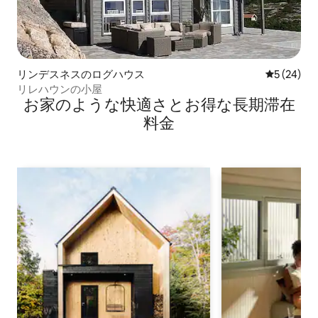
リンデスネスのログハウス
レビュー2
5 (24)
リレハウンの小屋
お家のような快⁠適⁠さ⁠とお⁠得⁠な長⁠期⁠滞⁠在
料⁠金