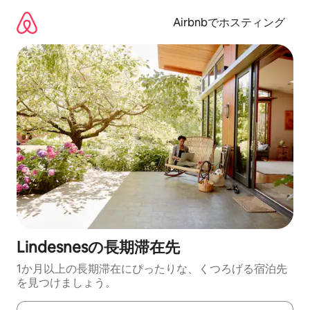
コ
ン
Airbnbでホスティング
テ
ン
ツ
に
ス
キ
ッ
プ
Lindesnesの長期滞在先
1か月以上の長期滞在にぴったりな、くつろげる宿泊先
を見つけましょう。