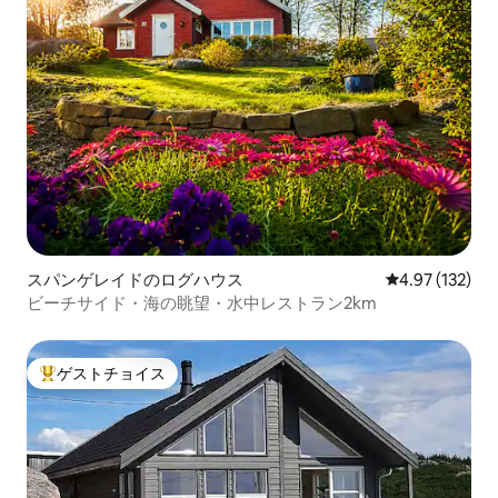
スパンゲレイドのログハウス
レビュー132件
4.97 (132)
ビーチサイド・海の眺望・水中レストラン2km
ゲストチョイス
大好評のゲストチョイスです。