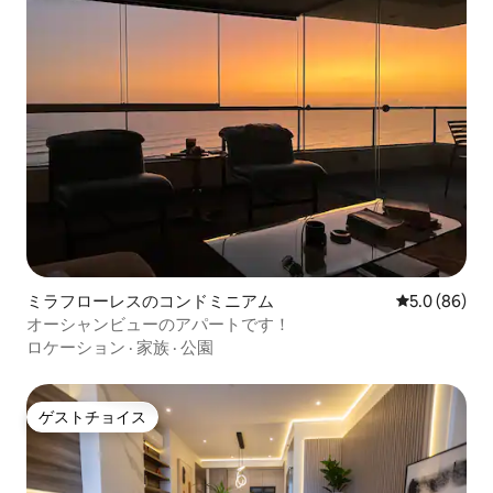
ミラフローレスのコンドミニアム
レビュー86
5.0 (86)
オーシャンビューのアパートです！
ロケーション
·
家族
·
公園
ゲストチョイス
ゲストチョイス