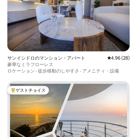
サンイシドロのマンション・アパート
レビュー28件
4.96 (28)
豪華なミラフローレス
ロケーション
·
徒歩移動のしやすさ
·
アメニティ・設備
ゲストチョイス
大好評のゲストチョイスです。