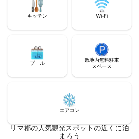
ヒーメーカー、新
ル。 超高速インター
ーブル！ 無料駐車
キッチン
Wi-Fi
敷地内無料駐⁠車
プール
ス⁠ペ⁠ー⁠ス
エアコン
リマ郡の人気観光スポットの近くに泊
まろう