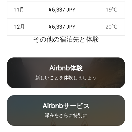
11月
¥6,337 JPY
19°C
12月
¥6,337 JPY
20°C
その他の宿⁠泊⁠先と体⁠験
Airbnb体験
新しいことを体験しましょう
Airbnb⁠サ⁠ー⁠ビ⁠ス
滞在をさ⁠ら⁠に特⁠別⁠に