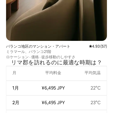
バランコ地区のマンション・アパート
レビュー57件
4.93 (57)
ミラマール、バランコ21階
ロケーション
·
価格
·
徒歩移動のしやすさ
リマ郡を訪⁠れ⁠るの⁠に最⁠適⁠な時⁠期⁠は⁠？
月
平均料金
平均気温
1月
¥6,495 JPY
22°C
2月
¥6,495 JPY
23°C