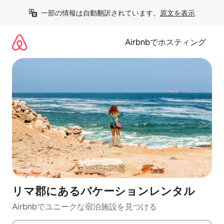
コ
一部の情報は自動翻訳されています。
原文を表示
ン
テ
ン
Airbnbでホスティング
ツ
に
ス
キ
ッ
プ
リマ郡にあるバケーションレンタル
Airbnbでユニークな宿泊施設を見つける