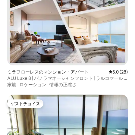
ミラフローレスのマンション・アパート
レビュー28
5.0 (28)
ALU Luxe 8 | パノラマオーシャンフロント | ラルコマール |
4ベッドルーム
家族
·
ロケーション
·
情報の正確さ
ゲストチョイス
ゲストチョイス