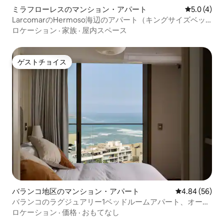
ミラフローレスのマンション・アパート
レビュー4
5.0 (4)
LarcomarのHermoso海辺のアパート（キングサイズベッ
ド付き）
ロケーション
·
家族
·
屋内スペース
ゲストチョイス
ゲストチョイス
バランコ地区のマンション・アパート
レビュー56件
4.84 (56)
バランコのラグジュアリー1ベッドルームアパート、オーシ
ャンビュー、エアコン| 1706
ロケーション
·
価格
·
おもてなし