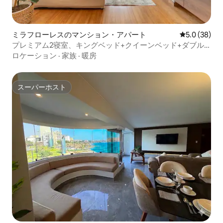
ミラフローレスのマンション・アパート
レビュー38
5.0 (38)
プレミアム2寝室、キングベッド+クイーンベッド+ダブル
ベッド/バルコニー/ラルコマー
ロケーション
·
家族
·
暖房
スーパーホスト
スーパーホスト