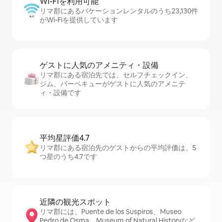
Wi-Fiを利⁠用⁠可⁠能
リマ郡にあるバケーションレンタルのうち23,130件
がWi-Fiを提供しています
ゲストに人⁠気⁠のア⁠メ⁠ニ⁠テ⁠ィ・設⁠備
リマ郡にある宿泊先では、セ⁠ル⁠フチ⁠ェ⁠ッ⁠ク⁠イ⁠ン、
ジム、バーベキューがゲストに人気のアメニテ
ィ・設備です
平均星評価4.7
リマ郡にある宿泊先のゲストからの平均評価は、5
つ星のうち4.7です
近隣の観光ス⁠ポ⁠ッ⁠ト
リマ郡には、Puente de los Suspiros、Museo
Pedro de Osma、Museum of Natural Historyなど