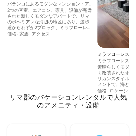
ン・アパート
バランコにあるモダンなマンション・ア
パート3
2つの客室、エアコン、家具、設備が完備
された新しくモダンなアパートで、リマ
のボヘミアンな海辺の地区にあり、遊歩
道からわずか2ブロック、ミラフローレス
から徒歩10分です。 Estarás rodeado de
価格
·
家族
·
アクセス
restaurantes, cafés, bares ya solo 5
minutos caminando del Acantilado con
vista al Océano Pacífico. Es la ubicación
ミラフローレスの
perfecta para conocerリマ！ ミラフロー
アム
ミラフローレスの
レスとサン・イシドロに隣接し、ホル
ート！
素晴らしくモダン
ヘ・チャベス国際空港（LIM空港）へのア
く改装されたオー
クセスも簡単です。
リカンスタイルの
メントで、海と街
す。 ミラフロー
価格
·
ロケーショ
リマ郡のバケーションレンタルで人気
ビーチ、高級レス
ーク、映画館などから
のアメニティ・設備
るもの：クレート
ランドリーセンタ
チ蛇口とインシン
理機を備えた大き
庫付きバー、ビル