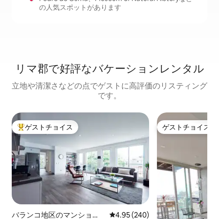
の人気スポットがあります
リマ郡で好評なバケーションレンタル
立地や清潔さなどの点でゲストに高評価のリスティング
です。
ゲストチョイス
ゲストチョイス
大好評のゲストチョイスです。
ゲストチョイス
バランコ地区のマンショ
レビュー240件、5つ星中4.95
4.95 (240)