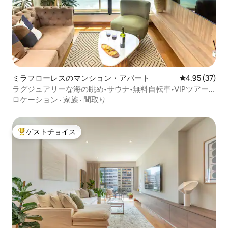
ミラフローレスのマンション・アパート
レビュー37件
4.95 (37)
ラグジュアリーな海の眺め•サウナ•無料自転車•VIPツアー
•VIPシェフ
ロケーション
·
家族
·
間取り
ゲストチョイス
大好評のゲストチョイスです。