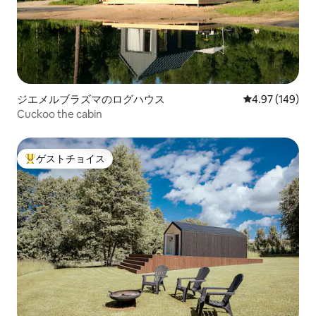
ジエメルブラズマのログハウス
レビュー149件
4.97 (149)
Cuckoo the cabin
ゲストチョイス
大好評のゲストチョイスです。