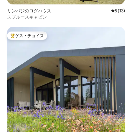
リンバジのログハウス
レビュー1
5 (13)
スプルースキャビン
ゲストチョイス
大好評のゲストチョイスです。