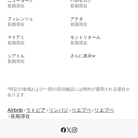
ニューヨーク
バルセロナ
長期滞在
長期滞在
フィレンツェ
アテネ
長期滞在
長期滞在
マイアミ
モントリオール
長期滞在
長期滞在
シアトル
さらに表示
長期滞在
*特定の地域および一部の宿泊施設には例外が適用される場合が
あります。
Airbnb
ラトビア
リンバジ
リエプペ
リエプペ
長期滞在