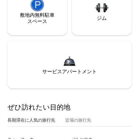
敷地内無料駐⁠車
ジム
ス⁠ペ⁠ー⁠ス
サービスアパートメント
ぜひ訪⁠れ⁠た⁠い目⁠的⁠地
長期滞在に人気の旅行先
近場の旅行先