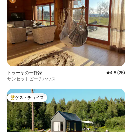
トゥーヤの一軒家
レビュー25
4.8 (25)
サンセットビーチハウス
ゲストチョイス
大好評のゲストチョイスです。