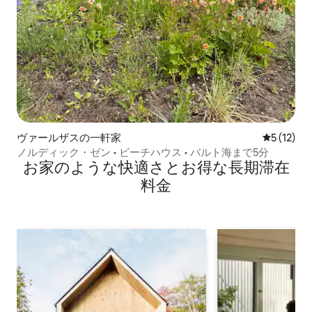
ヴァールザスの一軒家
レビュー1
5 (12)
ノルディック・ゼン • ビーチハウス • バルト海まで5分
お家のような快⁠適⁠さ⁠とお⁠得⁠な長⁠期⁠滞⁠在
料⁠金