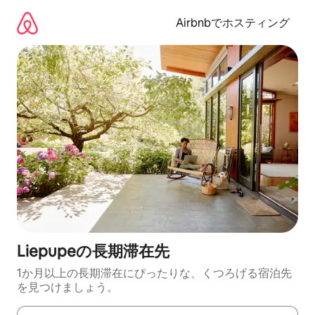
コ
ン
Airbnbでホスティング
テ
ン
ツ
に
ス
キ
ッ
プ
Liepupeの長期滞在先
1か月以上の長期滞在にぴったりな、くつろげる宿泊先
を見つけましょう。