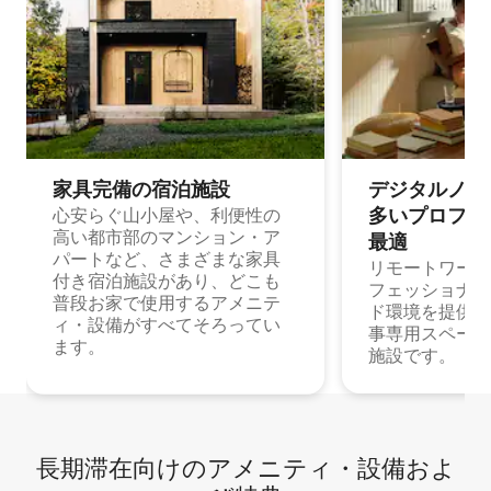
家具完備の宿⁠泊⁠施⁠設
デジタルノマド
多⁠いプ⁠ロ⁠フ⁠ェ⁠
心安らぐ山小屋や、利便性の
高い都市部のマンション・ア
最⁠適
パートなど、さまざまな家具
リモートワーク
付き宿泊施設があり、どこも
フェッショナル
普段お家で使用するアメニテ
ド環境を提供する
ィ・設備がすべてそろってい
事専用スペース
ます。
施設です。
長期滞在向け⁠のア⁠メ⁠ニ⁠テ⁠ィ⁠・設⁠備⁠およ