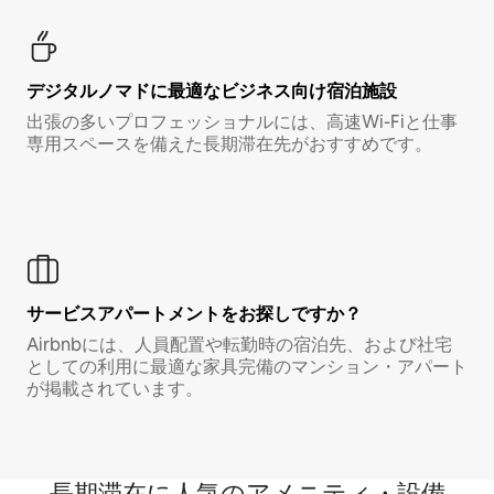
デジタルノマド⁠に最⁠適⁠なビ⁠ジ⁠ネ⁠ス⁠向⁠け宿⁠泊⁠施⁠設
出張の多いプロフェッショナルには、高速Wi-Fiと仕事
専用スペースを備えた長期滞在先がおすすめです。
サービスアパートメントをお探しですか？
Airbnbには、人員配置や転勤時の宿泊先、および社宅
としての利用に最適な家具完備のマンション・アパート
が掲載されています。
長期滞在に人気のアメニティ・設備