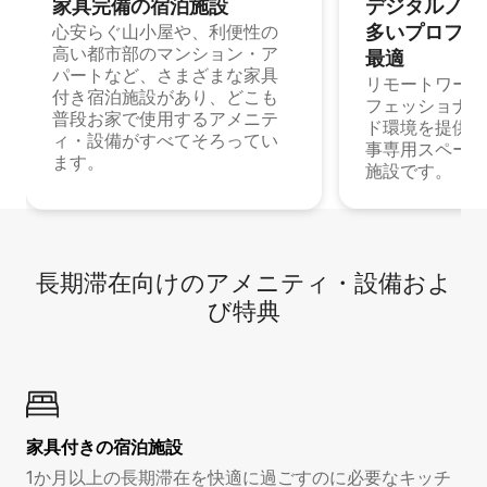
家具完備の宿⁠泊⁠施⁠設
デジタルノマド
多⁠いプ⁠ロ⁠フ⁠ェ⁠
心安らぐ山小屋や、利便性の
高い都市部のマンション・ア
最⁠適
パートなど、さまざまな家具
リモートワーク
付き宿泊施設があり、どこも
フェッショナル
普段お家で使用するアメニテ
ド環境を提供する
ィ・設備がすべてそろってい
事専用スペース
ます。
施設です。
長期滞在向け⁠のア⁠メ⁠ニ⁠テ⁠ィ⁠・設⁠備⁠およ
び特⁠典
家具付き⁠の宿⁠泊⁠施⁠設
1か月以上の長期滞在を快適に過ごすのに必要なキッチ