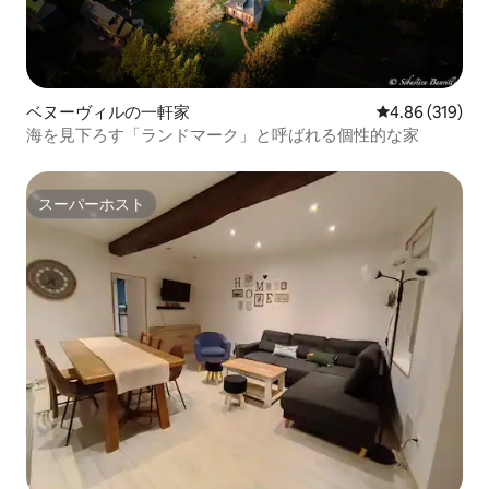
ベヌーヴィルの一軒家
レビュー319件
4.86 (319)
海を見下ろす「ランドマーク」と呼ばれる個性的な家
スーパーホスト
スーパーホスト