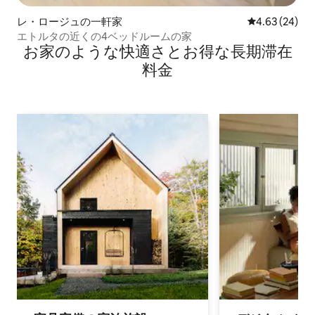
レ・ロージュの一軒家
レビュー24件
4.63 (24)
エトルタの近くの4ベッドルームの家
お家のような快⁠適⁠さ⁠とお⁠得⁠な長⁠期⁠滞⁠在
料⁠金