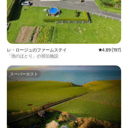
レ・ロージュのファームステイ
レビュー197件
4.89 (197)
「池のほとり」の宿泊施設
スーパーホスト
スーパーホスト