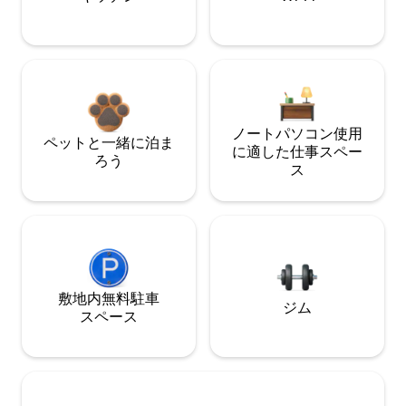
ノートパソコン使用
ペットと一緒に泊ま
に適した仕事スペー
ろう
ス
敷地内無料駐⁠車
ジム
ス⁠ペ⁠ー⁠ス