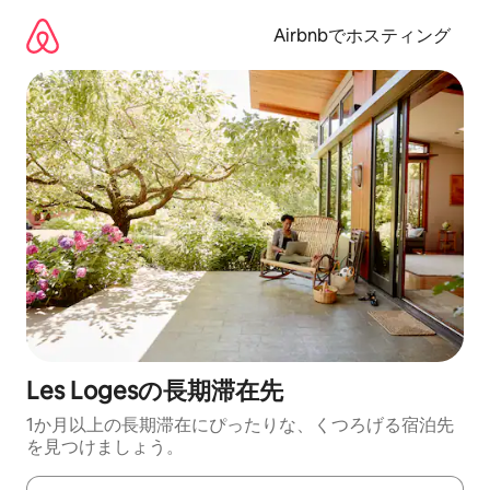
コ
ン
Airbnbでホスティング
テ
ン
ツ
に
ス
キ
ッ
プ
Les Logesの長期滞在先
1か月以上の長期滞在にぴったりな、くつろげる宿泊先
を見つけましょう。