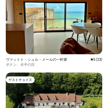
ヴァットト・シュル・メールの一軒家
レビュー2
5 (23)
ポナン、水中の目
ゲストチョイス
ゲストチョイス