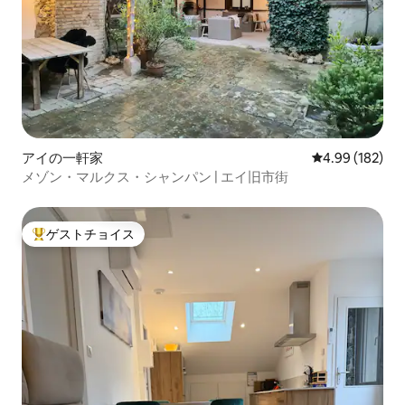
アイの一軒家
レビュー182件
4.99 (182)
メゾン・マルクス・シャンパン | エイ旧市街
ゲストチョイス
大好評のゲストチョイスです。