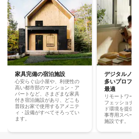
家具完備の宿⁠泊⁠施⁠設
デジタルノマド
多⁠いプ⁠ロ⁠フ⁠ェ⁠
心安らぐ山小屋や、利便性の
高い都市部のマンション・ア
最⁠適
パートなど、さまざまな家具
リモートワーク
付き宿泊施設があり、どこも
フェッショナル
普段お家で使用するアメニテ
ド環境を提供する
ィ・設備がすべてそろってい
事専用スペース
ます。
施設です。