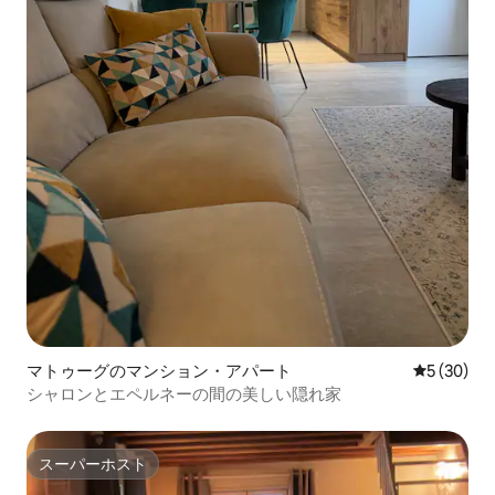
マトゥーグのマンション・アパート
レビュー3
5 (30)
シャロンとエペルネーの間の美しい隠れ家
スーパーホスト
スーパーホスト