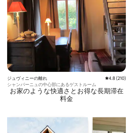
ジュヴィニーの離れ
レビュー210
4.8 (210)
シャンパーニュの中心部にあるゲストルーム
お家のような快⁠適⁠さ⁠とお⁠得⁠な長⁠期⁠滞⁠在
料⁠金