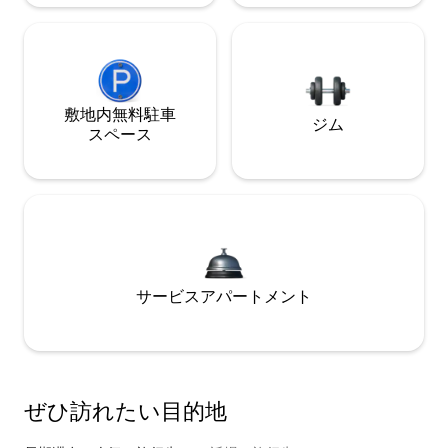
敷地内無料駐⁠車
ジム
ス⁠ペ⁠ー⁠ス
サービスアパートメント
ぜひ訪⁠れ⁠た⁠い目⁠的⁠地