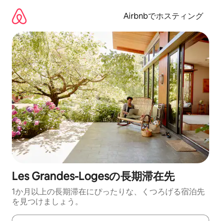
コ
ン
Airbnbでホスティング
テ
ン
ツ
に
ス
キ
ッ
プ
Les Grandes-Logesの長期滞在先
1か月以上の長期滞在にぴったりな、くつろげる宿泊先
を見つけましょう。