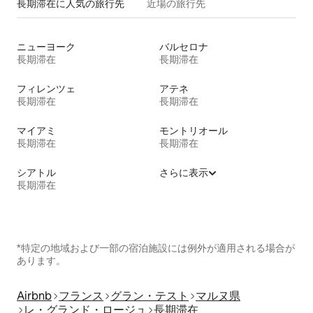
長期滞在に人気の旅行先
近場の旅行先
ニューヨーク
バルセロナ
長期滞在
長期滞在
フィレンツェ
アテネ
長期滞在
長期滞在
マイアミ
モントリオール
長期滞在
長期滞在
シアトル
さらに表示
長期滞在
*特定の地域および一部の宿泊施設には例外が適用される場合が
あります。
Airbnb
フランス
グラン・テスト
マルヌ県
レ・グランド・ロージュ
長期滞在