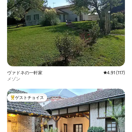
ヴァドネの一軒家
レビュー117
4.91 (117)
メゾン
ゲストチョイス
大好評のゲストチョイスです。