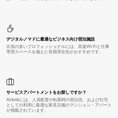
デジタルノマド⁠に最⁠適⁠なビ⁠ジ⁠ネ⁠ス⁠向⁠け宿⁠泊⁠施⁠設
出張の多いプロフェッショナルには、高速Wi-Fiと仕事
専用スペースを備えた長期滞在先がおすすめです。
サービスアパートメントをお探しですか？
Airbnbには、人員配置や転勤時の宿泊先、および社宅
としての利用に最適な家具完備のマンション・アパート
が掲載されています。