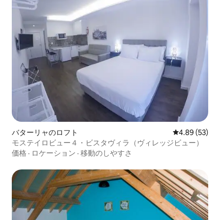
バターリャのロフト
レビュー53件
4.89 (53)
モステイロビュー４・ビスタヴィラ（ヴィレッジビュー）
価格
·
ロケーション
·
移動のしやすさ