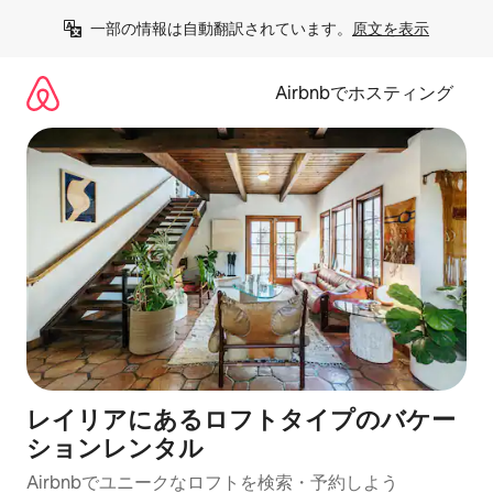
コ
一部の情報は自動翻訳されています。
原文を表示
ン
テ
ン
Airbnbでホスティング
ツ
に
ス
キ
ッ
プ
レイリアにあるロフトタイプのバケー
ションレンタル
Airbnbでユニークなロフトを検索・予約しよう