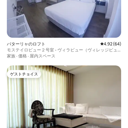
バターリャのロフト
レビュー64件
4.92 (64)
モステイロビュー２号室 - ヴィラビュー（ヴィレッジビュ
ー）
家族
·
価格
·
屋内スペース
ゲストチョイス
ゲストチョイス