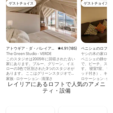
ゲストチョイス
ゲストチョイス
ゲストチョイス
ゲストチョイス
アトウギア・ダ・バレイアの
レビュー185件、5つ星中4.91
4.91 (185)
ペニシェのロフト
ロフト
The Green Studio - VERDE
ヤシの木の家ロフ
このスタジオは2005年に回収された古い
ペニシェの静かな
家にあります。ブルー、グリーン、イエ
で、ビーチ、スー
ローの3色で区別された3つのスタジオが
す。 寝室1室、リ
あります。 ここはグリーンスタジオで、
ッド付き）、キッ
大西洋の素晴らしい景色を見ることがで
れています。 2名
家族
·
ロケーション
·
清潔さ
ロケーション
·
価
き、波があなたの足元に衝突していま
レイリアにあるロフトで人気のアメニ
け、リビングルー
す。 滞在中に必要なものはすべてシンプ
めて4名様まで宿
ティ・設備
ルに装飾されています。リビングスペー
ビングルームは完
スには大きなダブルベッドと2台のソミエ
ん...）。 設備
があり、さらに2人が眠ることができま
の（ハンドタオル
す。 オープンスペースです。メインベッ
ータオル、ベッド
ドは画面のような壁で他のベッドと隔て
ています。