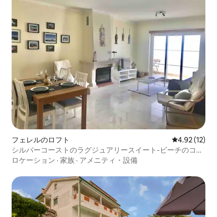
フェレルのロフト
レビュー12件
4.92 (12)
シルバーコーストのラグジュアリースイート-ビーチのコン
ドミニアム
ロケーション
·
家族
·
アメニティ・設備