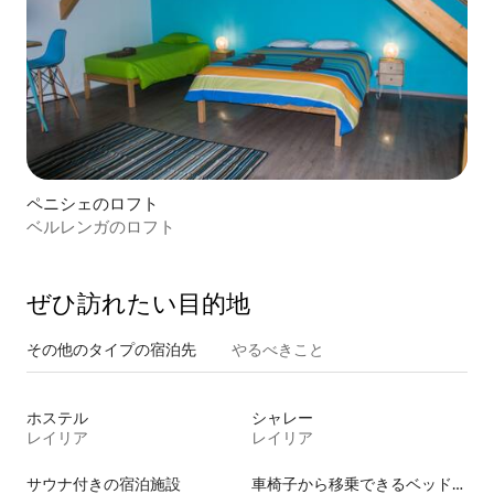
ペニシェのロフト
ベルレンガのロフト
ぜひ訪⁠れ⁠た⁠い目⁠的⁠地
その他のタ⁠イ⁠プ⁠の宿⁠泊⁠先
やるべきこと
ホステル
シャレー
レイリア
レイリア
サウナ付きの宿泊施設
車椅子から移乗できるベッドがある宿泊施設