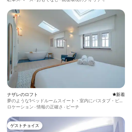
ナザレのロフト
新しい宿
新着
夢のような1ベッドルームスイート・室内にバスタブ・ビー
チまで50m
ロケーション
·
情報の正確さ
·
ビーチ
ゲストチョイス
ゲストチョイス