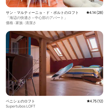
サン・マルティーニョ・ド・ポルトのロフト
レビュー28件
4.14 (28)
「海辺の快適さ – 中心部のアパート」
価格
·
家族
·
清潔さ
ペニシェのロフト
レビュー12件
4.75 (12)
Supertubos LOFT