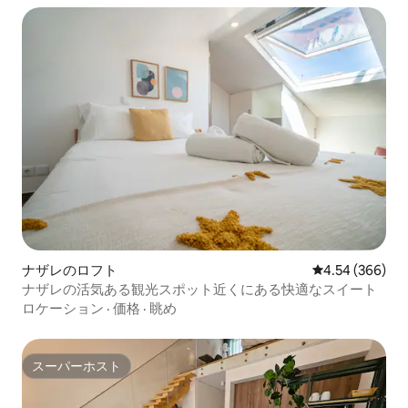
ナザレのロフト
レビュー366件
4.54 (366)
ナザレの活気ある観光スポット近くにある快適なスイート
ロケーション
·
価格
·
眺め
スーパーホスト
スーパーホスト