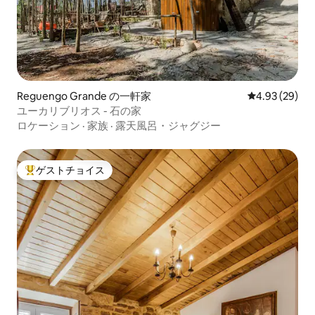
Reguengo Grande の一軒家
レビュー29件
4.93 (29)
ユーカリブリオス - 石の家
ロケーション
·
家族
·
露天風呂・ジャグジー
ゲストチョイス
大好評のゲストチョイスです。