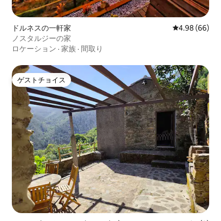
ドルネスの一軒家
レビュー66件
4.98 (66)
ノスタルジーの家
ロケーション
·
家族
·
間取り
ゲストチョイス
ゲストチョイス