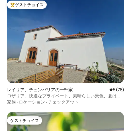
ゲストチョイス
大好評のゲストチョイスです。
レイリア、チュンバリアの一軒家
レビュー7
5 (78)
ロザリア。快適なプライベート、素晴らしい景色、夏は涼
しい
家族
·
ロケーション
·
チェックアウト
ゲストチョイス
ゲストチョイス