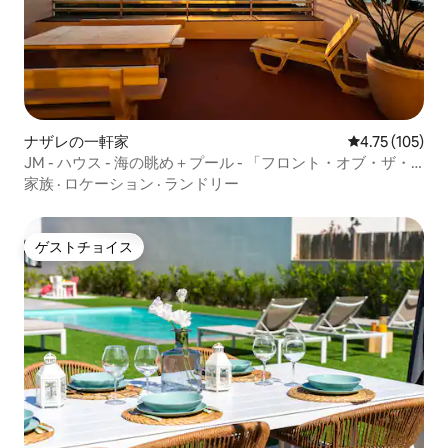
ナザレの一軒家
レビュー105件
4.75 (105)
JM - ハウス - 海の眺め＋プール - 「フロント・オブ・ザ・
ウェーブ」
家族
·
ロケーション
·
ランドリー
ゲストチョイス
ゲストチョイス