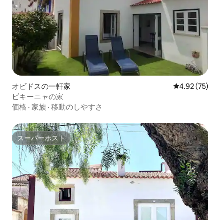
オビドスの一軒家
レビュー75件
4.92 (75)
ビキーニャの家
価格
·
家族
·
移動のしやすさ
スーパーホスト
スーパーホスト