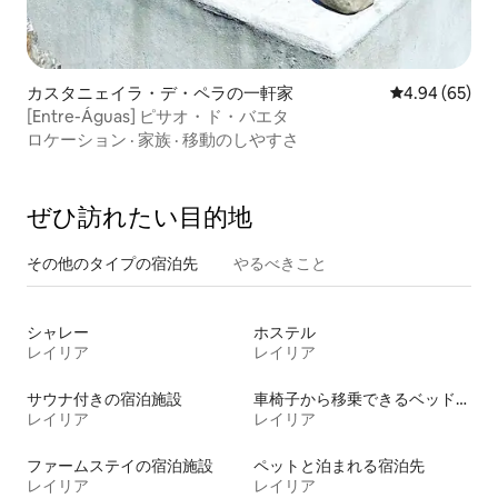
カスタニェイラ・デ・ペラの一軒家
レビュー65件
4.94 (65)
[Entre-Águas] ピサオ・ド・バエタ
ロケーション
·
家族
·
移動のしやすさ
ぜひ訪⁠れ⁠た⁠い目⁠的⁠地
その他のタ⁠イ⁠プ⁠の宿⁠泊⁠先
やるべきこと
シャレー
ホステル
レイリア
レイリア
サウナ付きの宿泊施設
車椅子から移乗できるベッドがある宿泊施設
レイリア
レイリア
ファームステイの宿泊施設
ペットと泊まれる宿泊先
レイリア
レイリア