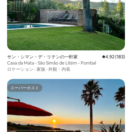
サン・シマン・デ・リテンの一軒家
レビュー183件
4.92 (183)
Casa da Mata - São Simão de Litém - Pombal
ロケーション
·
家族
·
外観・内装
スーパーホスト
スーパーホスト