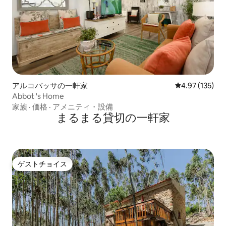
アルコバッサの一軒家
レビュー135件
4.97 (135)
Abbot 's Home
家族
·
価格
·
アメニティ・設備
まるまる貸切の一軒家
ゲストチョイス
ゲストチョイス