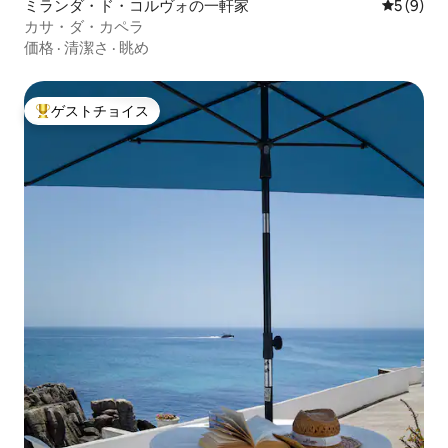
ミランダ・ド・コルヴォの一軒家
レビュー
5 (9)
カサ・ダ・カペラ
価格
·
清潔さ
·
眺め
ゲストチョイス
大好評のゲストチョイスです。