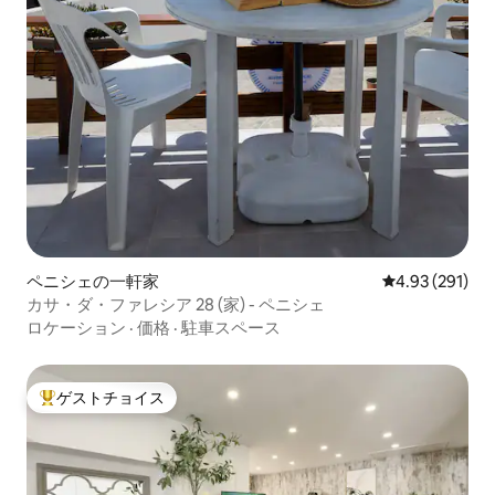
ペニシェの一軒家
レビュー291件
4.93 (291)
カサ・ダ・ファレシア 28 (家) - ペニシェ
ロケーション
·
価格
·
駐車スペース
ゲストチョイス
大好評のゲストチョイスです。