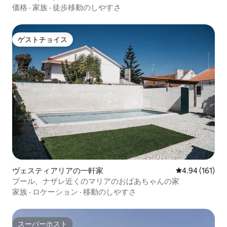
価格
·
家族
·
徒歩移動のしやすさ
ゲストチョイス
ゲストチョイス
ヴェスティアリアの一軒家
レビュー161件
4.94 (161)
プール、ナザレ近くのマリアのおばあちゃんの家
家族
·
ロケーション
·
移動のしやすさ
スーパーホスト