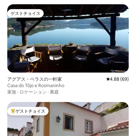
ゲストチョイス
ゲストチョイス
アグアス・ベラスの一軒家
レビュー69件
4.88 (69)
Casa do Tôjo e Rosmaninho
家族
·
ロケーション
·
裏庭
ゲストチョイス
大好評のゲストチョイスです。