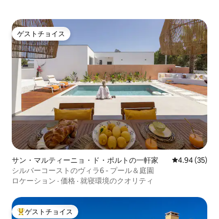
ゲストチョイス
ゲストチョイス
サン・マルティーニョ・ド・ポルトの一軒家
レビュー35件
4.94 (35)
シルバーコーストのヴィラ6 - プール＆庭園
ロケーション
·
価格
·
就寝環境のクオリティ
ゲストチョイス
大好評のゲストチョイスです。