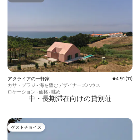
スーパーホスト
アタライアの一軒家
レビュー11件
4.91 (11)
カサ・プラジ - 海を望むデザイナーズハウス
ロケーション
·
価格
·
眺め
中・長期滞在向けの貸別荘
ゲストチョイス
ゲストチョイス