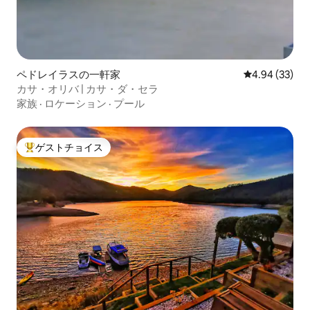
ペドレイラスの一軒家
レビュー33件
4.94 (33)
カサ・オリバ | カサ・ダ・セラ
家族
·
ロケーション
·
プール
ゲストチョイス
大好評のゲストチョイスです。