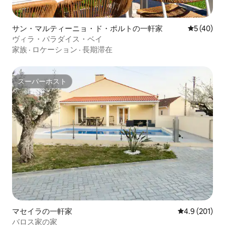
サン・マルティーニョ・ド・ポルトの一軒家
レビュー4
5 (40)
ヴィラ・パラダイス・ベイ
家族
·
ロケーション
·
長期滞在
スーパーホスト
スーパーホスト
マセイラの一軒家
レビュー201
4.9 (201)
バロス家の家