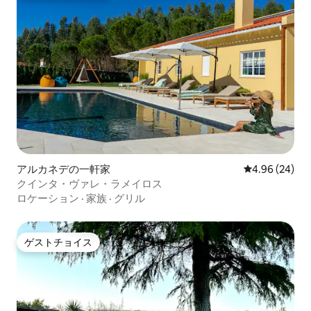
アルカネデの一軒家
レビュー24件
4.96 (24)
クインタ・ヴァレ・ラメイロス
ロケーション
·
家族
·
グリル
ゲストチョイス
ゲストチョイス