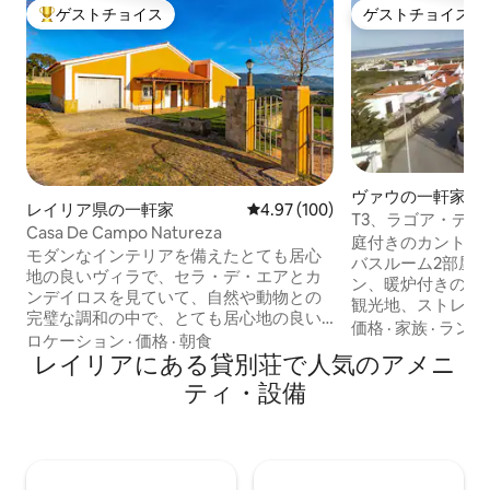
ゲストチョイス
ゲストチョイス
大好評のゲストチョイスです。
ゲストチョイス
ヴァウの一軒家
レイリア県の一軒家
レビュー100件、5つ星中4.97
4.97 (100)
T3、ラゴア・デ
Casa De Campo Natureza
ポルトガル
庭付きのカントリ
モダンなインテリアを備えたとても居心
バスルーム2部屋
地の良いヴィラで、セラ・デ・エアとカ
ン、暖炉付きのリ
ンデイロスを見ていて、自然や動物との
観光地、ストレス
完璧な調和の中で、とても居心地の良い
ョン、ラグーン周
価格
·
家族
·
ランド
ヴィラです。 ダブルベッドルーム2室＋シ
ロケーション
·
価格
·
朝食
km）。 ビーチ：プライア・ド・リオ・コ
ングルベッドルーム1室 バスルーム 近く
レイリアにある貸別荘で人気のアメニ
ルティコ（2 km
に設備の整ったキッチン には、数多くの
ス（100 m）。
ティ・設備
観光スポット、グルメのアトラクショ
（ポルトガル「ヴ
ン、ビーチ、歩行者の旅程があります。
賞受賞）、20 k
Castelo Porto de Mós -6 km Batalha
港）、25 km。
Monastery -8 Km Monastery Alcobaça
ルとペニシェ・プ
-12 Km Castelo Leiria -20 Km Praia da