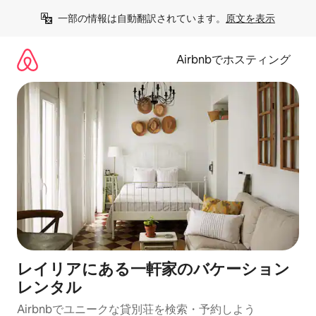
コ
一部の情報は自動翻訳されています。
原文を表示
ン
テ
ン
Airbnbでホスティング
ツ
に
ス
キ
ッ
プ
レイリアにある一軒家のバケーション
レンタル
Airbnbでユニークな貸別荘を検索・予約しよう