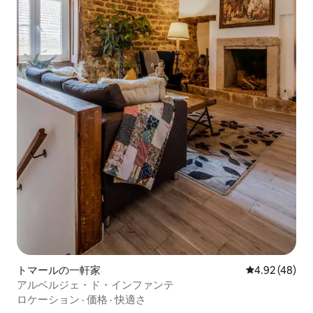
トマールの一軒家
レビュー48件
4.92 (48)
アルベルジェ・ド・インファンテ
ロケーション
·
価格
·
快適さ