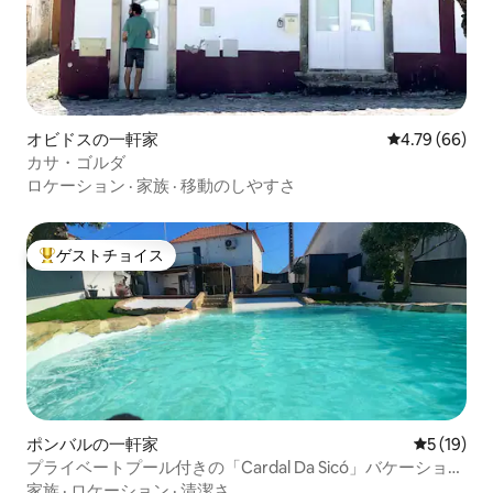
オビドスの一軒家
レビュー66件
4.79 (66)
カサ・ゴルダ
ロケーション
·
家族
·
移動のしやすさ
ゲストチョイス
大好評のゲストチョイスです。
ポンバルの一軒家
レビュー1
5 (19)
プライベートプール付きの「Cardal Da Sicó」バケーション
ハウス。
家族
·
ロケーション
·
清潔さ