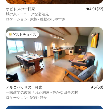
オビドスの一軒家
レビュー22件
4.91 (22)
城の家 - ユニークな宿泊先
ロケーション
·
家族
·
移動のしやすさ
ゲストチョイス
大好評のゲストチョイスです。
アルコバッサの一軒家
レビュー6
5 (60)
一階建ての改装された納屋 - 静かな田舎の村
ロケーション
·
家族
·
静か