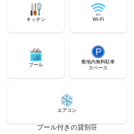
km。 カイトサー
Nazaré -25 Km Fatima Sanctuary -28 Km
ア、100 m。 ゴ
の動物 は許可されています。
に3つ。 リスボン空
キッチン
Wi-Fi
敷地内無料駐⁠車
プール
ス⁠ペ⁠ー⁠ス
エアコン
プール付きの貸別荘