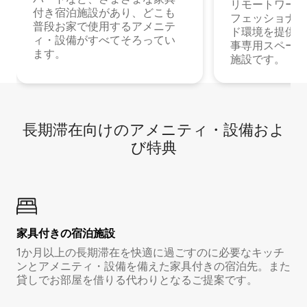
リモートワーク
付き宿泊施設があり、どこも
フェッショナル
普段お家で使用するアメニテ
ド環境を提供する
ィ・設備がすべてそろってい
事専用スペース
ます。
施設です。
長期滞在向け⁠のア⁠メ⁠ニ⁠テ⁠ィ⁠・設⁠備⁠およ
び特⁠典
家具付き⁠の宿⁠泊⁠施⁠設
1か月以上の長期滞在を快適に過ごすのに必要なキッチ
ンとアメニティ・設備を備えた家具付きの宿泊先。また
貸しでお部屋を借りる代わりとなるご提案です。