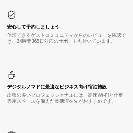
安心して予約しましょう
信頼できるゲストコミュニティからのレビューを確認で
き、24時間365日対応のサポートも付いています。
デジタルノマド⁠に最⁠適⁠なビ⁠ジ⁠ネ⁠ス⁠向⁠け宿⁠泊⁠施⁠設
出張の多いプロフェッショナルには、高速Wi-Fiと仕事
専用スペースを備えた長期滞在先がおすすめです。