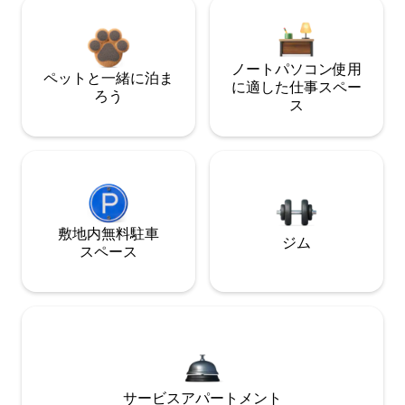
ノートパソコン使用
ペットと一緒に泊ま
に適した仕事スペー
ろう
ス
敷地内無料駐⁠車
ジム
ス⁠ペ⁠ー⁠ス
サービスアパートメント