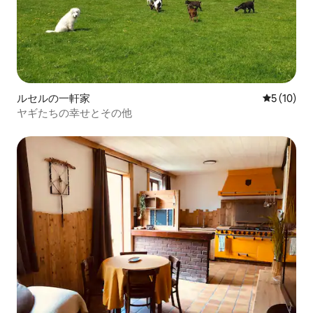
ルセルの一軒家
レビュー1
5 (10)
ヤギたちの幸せとその他