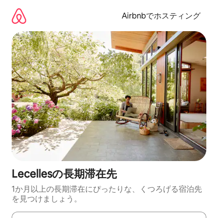
コ
ン
Airbnbでホスティング
テ
ン
ツ
に
ス
キ
ッ
プ
Lecellesの長期滞在先
1か月以上の長期滞在にぴったりな、くつろげる宿泊先
を見つけましょう。