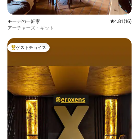
モーデの一軒家
レビュー16件
4.81 (16)
アーチャーズ・ギット
ゲストチョイス
大好評のゲストチョイスです。