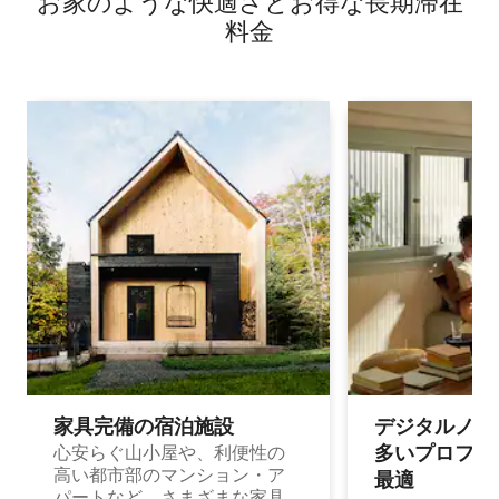
お家のような快⁠適⁠さ⁠とお⁠得⁠な長⁠期⁠滞⁠在
料⁠金
家具完備の宿⁠泊⁠施⁠設
デジタルノマド
多⁠いプ⁠ロ⁠フ⁠ェ⁠
心安らぐ山小屋や、利便性の
高い都市部のマンション・ア
最⁠適
パートなど、さまざまな家具