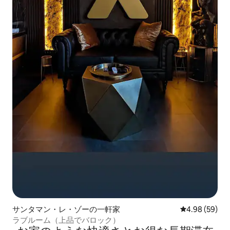
サンタマン・レ・ゾーの一軒家
レビュー59件
4.98 (59)
ラブルーム（上品でバロック）