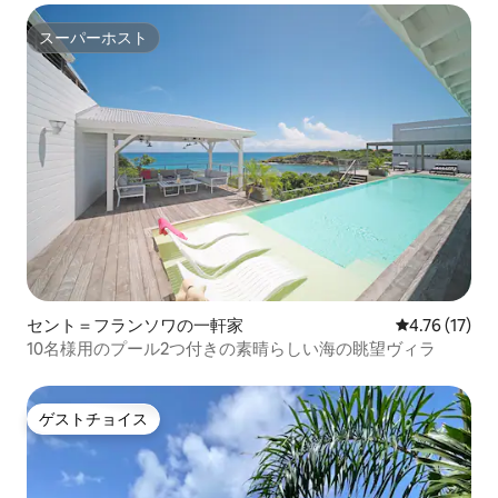
スーパーホスト
スーパーホスト
セント＝フランソワの一軒家
レビュー17件
4.76 (17)
10名様用のプール2つ付きの素晴らしい海の眺望ヴィラ
ゲストチョイス
ゲストチョイス