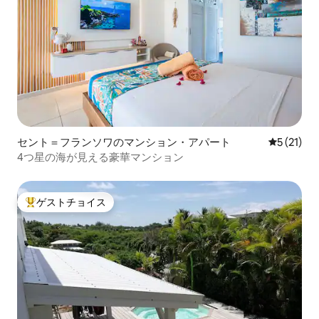
セント＝フランソワのマンション・アパート
レビュー2
5 (21)
4つ星の海が見える豪華マンション
ゲストチョイス
大好評のゲストチョイスです。