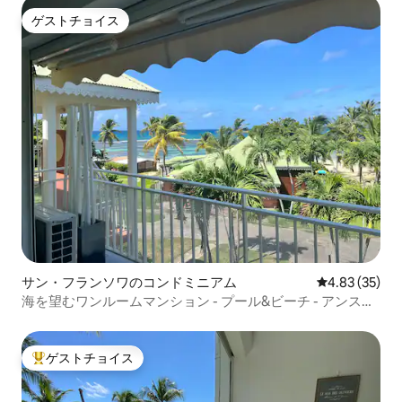
ゲストチョイス
ゲストチョイス
サン・フランソワのコンドミニアム
レビュー35件
4.83 (35)
海を望むワンルームマンション - プール&ビーチ - アンス・
デ・ロシェ
ゲストチョイス
大好評のゲストチョイスです。