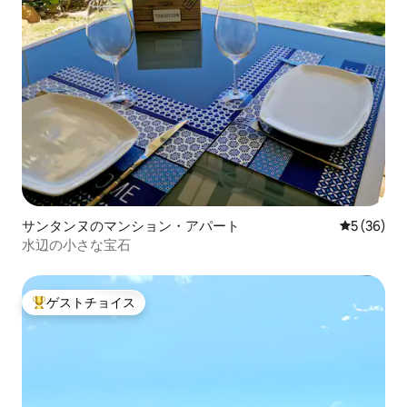
サンタンヌのマンション・アパート
レビュー3
5 (36)
水辺の小さな宝石
ゲストチョイス
大好評のゲストチョイスです。