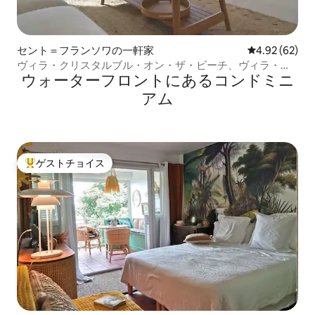
セント＝フランソワの一軒家
レビュー62件
4.92 (62)
ヴィラ・クリスタルブル・オン・ザ・ビーチ、ヴィラ・ラ
ウォーターフロントにあるコンドミニ
グジュアリー、6名様
アム
ゲストチョイス
大好評のゲストチョイスです。