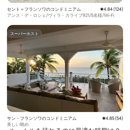
セント＝フランソワのコンドミニアム
レビュー124件
4.84 (124)
アンス・デ・ロシェ/ヴィラ・カライブ921/5名様/Wi-Fi
スーパーホスト
スーパーホスト
サン・フランソワのコンドミニアム
レビュー54件
4.85 (54)
美しい眺め