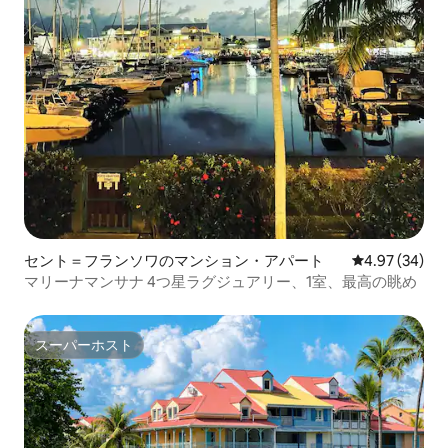
セント＝フランソワのマンション・アパート
レビュー34件
4.97 (34)
マリーナマンサナ 4つ星ラグジュアリー、1室、最高の眺め
スーパーホスト
スーパーホスト