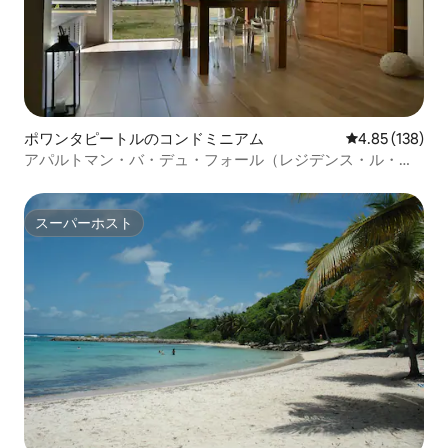
ポワンタピートルのコンドミニアム
レビュー138件
4.85 (138)
アパルトマン・バ・デュ・フォール（レジデンス・ル・マ
リゾル）
スーパーホスト
スーパーホスト