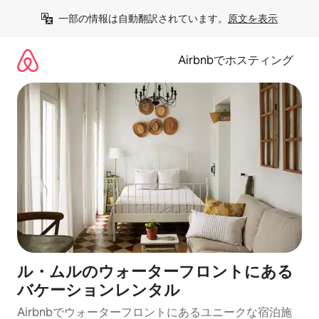
コ
一部の情報は自動翻訳されています。
原文を表示
ン
テ
ン
Airbnbでホスティング
ツ
に
ス
キ
ッ
プ
ル・ムルのウォーターフロントにある
バケーションレンタル
Airbnbでウォーターフロントにあるユニークな宿泊施