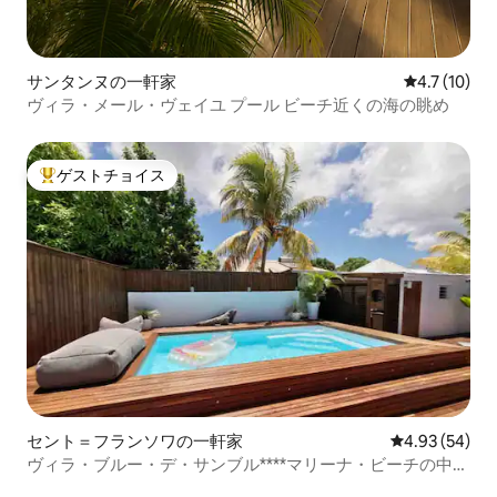
サンタンヌの一軒家
レビュー10
4.7 (10)
ヴィラ・メール・ヴェイユ プール ビーチ近くの海の眺め
ゲストチョイス
大好評のゲストチョイスです。
セント＝フランソワの一軒家
レビュー54件
4.93 (54)
ヴィラ・ブルー・デ・サンブル****マリーナ・ビーチの中心
部