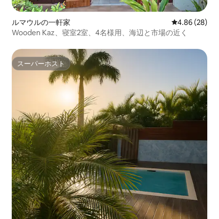
ルマウルの一軒家
レビュー28件
4.86 (28)
Wooden Kaz、寝室2室、4名様用、海辺と市場の近く
スーパーホスト
スーパーホスト