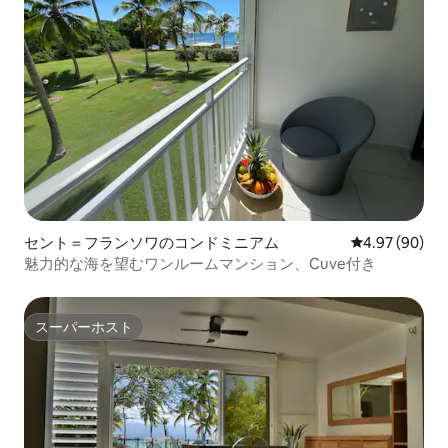
セント＝フランソワのコンドミニアム
レビュー90件
4.97 (90)
魅力的な海を望むワンルームマンション、Cuve付き
スーパーホスト
スーパーホスト