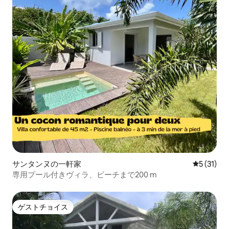
サンタンヌの一軒家
レビュー3
5 (31)
専用プール付きヴィラ、ビーチまで200 m
ゲストチョイス
ゲストチョイス