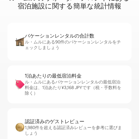
宿⁠泊⁠施⁠設⁠に関⁠す⁠る簡⁠単⁠な統⁠計⁠情⁠報
バケーションレ⁠ン⁠タ⁠ル⁠の合⁠計⁠数
ル・ムルにある90件のバケーションレンタルをチ
ェックしましょう
1泊あたりの最⁠低⁠宿⁠泊⁠料⁠金
ル・ムルにあるバケーションレンタルの最低宿泊
料金は、1泊あたり¥3,168 JPYです（税・手数料を
除く）
認証済みのゲ⁠ス⁠ト⁠レ⁠ビ⁠ュ⁠ー
1,980件を超える認証済みレビューを参考に選びま
しょう