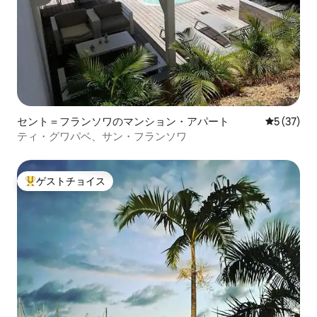
セント＝フランソワのマンション・アパート
レビュー3
5 (37)
ティ・グワパベ、サン・フランソワ
ゲストチョイス
大好評のゲストチョイスです。