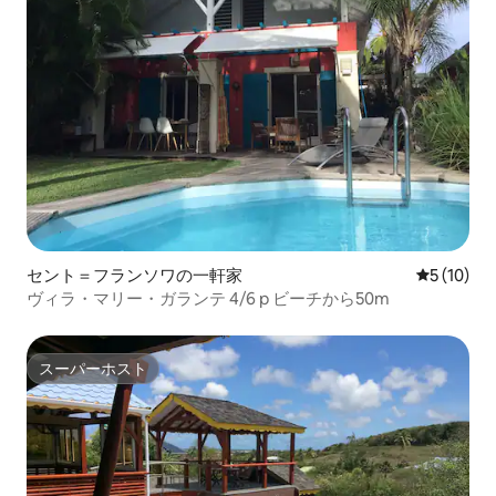
セント＝フランソワの一軒家
レビュー1
5 (10)
ヴィラ・マリー・ガランテ 4/6 p ビーチから50m
スーパーホスト
スーパーホスト