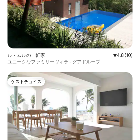
ル・ムルの一軒家
レビュー10
4.8 (10)
ユニークなファミリーヴィラ - グアドループ
ゲストチョイス
ゲストチョイス