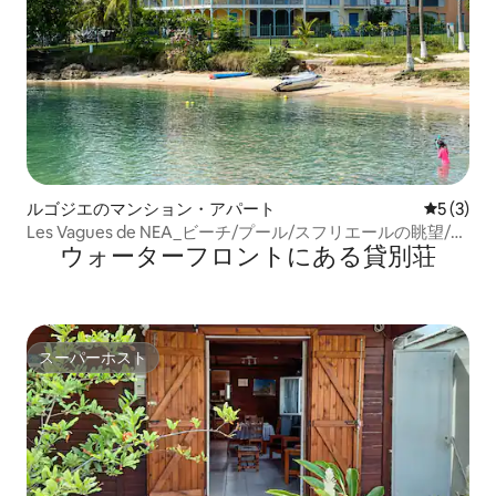
ルゴジエのマンション・アパート
レビュー
5 (3)
Les Vagues de NEA_ビーチ/プール/スフリエールの眺望/5
ウォーターフロントにある貸別荘
室
スーパーホスト
スーパーホスト