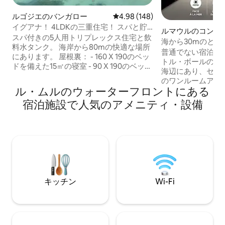
ルゴジエのバンガロー
レビュー148件、5つ星中4.98
4.98 (148)
イグアナ！ 4LDKの三重住宅！ スパと貯
ルマウルのコンド
水槽
スパ付きの5人用トリプレックス住宅と飲
海から30mのと
料水タンク。 海岸から80mの快適な場所
なアリゼン・スタ
普通でない宿泊先を
にあります。 屋根裏： - 160 X 190のベッ
トル・ボールのビ
ドを備えた15㎡の寝室 - 90 X 190のベッド
海辺にあり、セン
を備えた7.5㎡の小さな部屋 1階： - 160
のワンルームアパ
cm X 190 cmのベッドを備えた17 m²の寝
ル・ムルのウォーターフロントにある
ていただけるはずです。 Aly'Z
室1室+必要に応じて折り畳み式ベビーベ
の1階にある2名
宿泊施設で人気のアメニティ・設備
ッド1台 - トイレとギャラリー付きのシャ
付きワンルームです
ワールーム ガーデンレベル： - リビング
にあるので、ほぼ
ルーム、キッチン、パントリー、トイ
になります。 この美しいワンルームアパ
レ、スパ、ギャラリー 海と森の景色が直
ートは、海を眺め
接見えます。 WIFI、テレビ2台。専用駐
とができる緑豊か
車場。 ビーチまで3分。
す。
キッチン
Wi-Fi