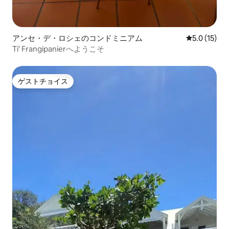
アンセ・デ・ロシェのコンドミニアム
レビュー15
5.0 (15)
Ti' Frangipanierへようこそ
ゲストチョイス
ゲストチョイス