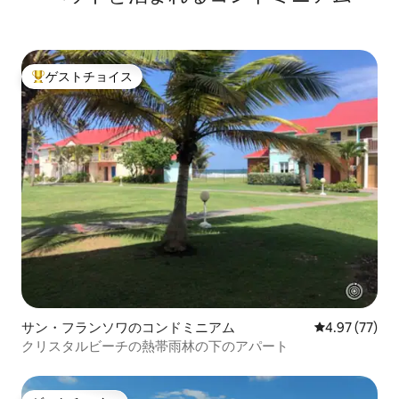
ゲストチョイス
大好評のゲストチョイスです。
サン・フランソワのコンドミニアム
レビュー77件
4.97 (77)
クリスタルビーチの熱帯雨林の下のアパート