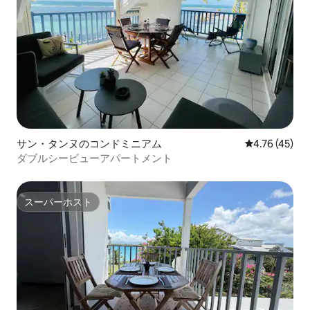
サン・タンヌのコンドミニアム
レビュー45件
4.76 (45)
ダブルシービューアパートメント
スーパーホスト
スーパーホスト