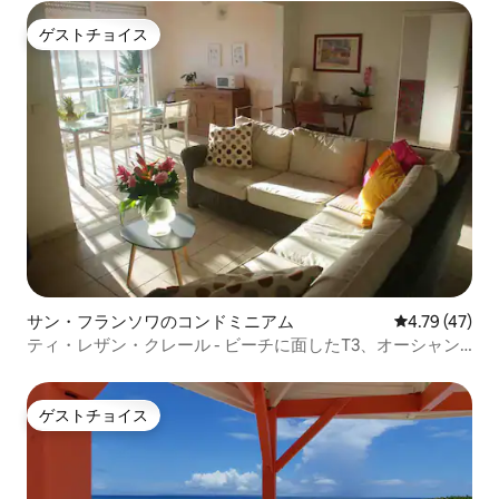
ゲストチョイス
ゲストチョイス
サン・フランソワのコンドミニアム
レビュー47件
4.79 (47)
ティ・レザン・クレール - ビーチに面したT3、オーシャン
ビュー
ゲストチョイス
ゲストチョイス