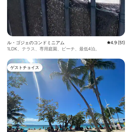
ル・ゴジェのコンドミニアム
レビュー51
4.9 (51)
1LDK、テラス、専用庭園、ビーチ、最低4泊。
ゲストチョイス
ゲストチョイス