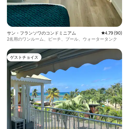
サン・フランソワのコンドミニアム
レビュー90件
4.79 (90)
2名用のワンルーム、ビーチ、プール、ウォータータンク
ゲストチョイス
ゲストチョイス