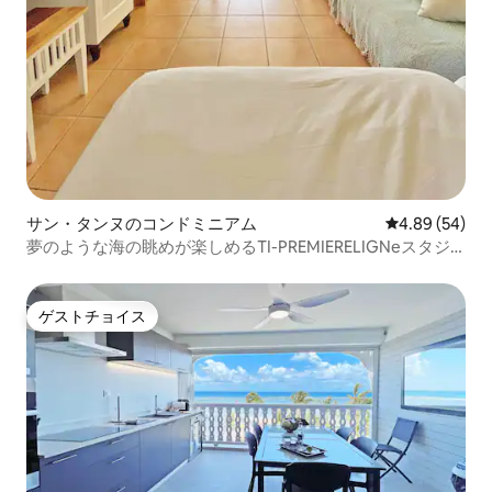
サン・タンヌのコンドミニアム
レビュー54件
4.89 (54)
夢のような海の眺めが楽しめるTI-PREMIERELIGNeスタジ
オ！
ゲストチョイス
ゲストチョイス