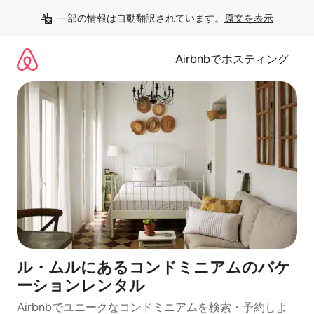
コ
一部の情報は自動翻訳されています。
原文を表示
ン
テ
ン
Airbnbでホスティング
ツ
に
ス
キ
ッ
プ
ル・ムルにあるコンドミニアムのバケ
ーションレンタル
Airbnbでユニークなコンドミニアムを検索・予約しよ