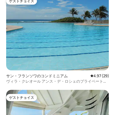
ゲストチョイス
ゲストチョイス
サン・フランソワのコンドミニアム
レビュー29件
4.97 (29)
ヴィラ・クレオール アンス・デ・ロシェのプライベートド
メーン
ゲストチョイス
ゲストチョイス