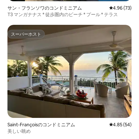
サン・フランソワのコンドミニアム
レビュー73件
4.96 (73)
T3 マンガナナス * 徒歩圏内のビーチ * プール * テラス
スーパーホスト
スーパーホスト
Saint-Françoisのコンドミニアム
レビュー54件
4.85 (54)
美しい眺め