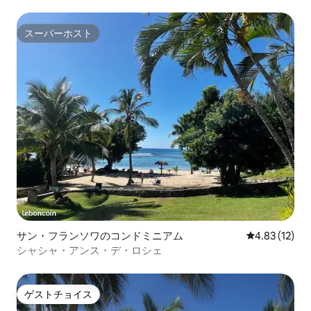
スーパーホスト
スーパーホスト
サン・フランソワのコンドミニアム
レビュー12件
4.83 (12)
シャシャ・アンス・デ・ロシェ
ゲストチョイス
ゲストチョイス