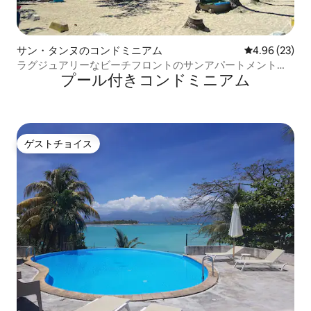
サン・タンヌのコンドミニアム
レビュー23件
4.96 (23)
ラグジュアリーなビーチフロントのサンアパートメント、
プール付きコンドミニアム
シービュー
ゲストチョイス
ゲストチョイス