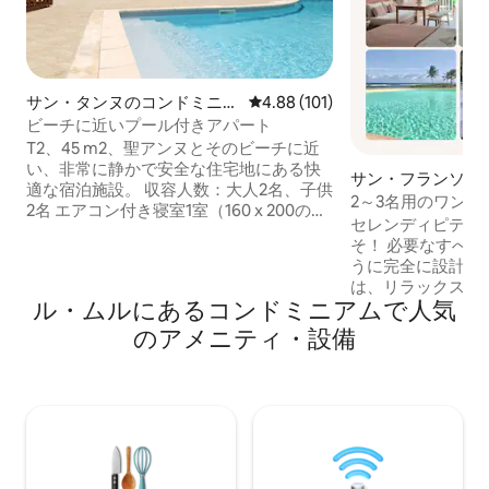
サン・タンヌのコンドミニア
レビュー101件、5つ星中4.88
4.88 (101)
ム
ビーチに近いプール付きアパート
T2、45 m2、聖アンヌとそのビーチに近
い、非常に静かで安全な住宅地にある快
サン・フランソワ
適な宿泊施設。 収容人数：大人2名、子供
ニアム
2～3名用のワン
2名 エアコン付き寝室1室（160 x 200のベ
チ、初日の朝食付
セレンディピティ
ッド1台） シャワー付きバスルーム1室 ソ
そ！ 必要なすべ
ファベッド付きのリビングルーム 1室 設
うに完全に設計・
備の整ったキッチン 停水時の対策用貯水
は、リラックスす
タンク テレビ、Wi-Fi、洗濯機 風通しの良
ル・ムルにあるコンドミニアムで人気
ビーチサイドのレスト
いテラス、小さな庭 風車の周りにプール
で、お好きな日に
のアメニティ・設備
ボワ・ジョランビーチまで500メートル
せていただければ幸いです
カイトサーフィンスポットまで500m サ
トは、アンス・デ
ント・アンの村まで1 km パン屋と食料品
心部に位置し、プ
店まで500m
シの木を見渡せる
の2階（最上階）に
トは大人2名様とお
満）用です。