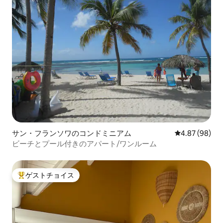
サン・フランソワのコンドミニアム
レビュー98件
4.87 (98)
ビーチとプール付きのアパート/ワンルーム
ゲストチョイス
大好評のゲストチョイスです。