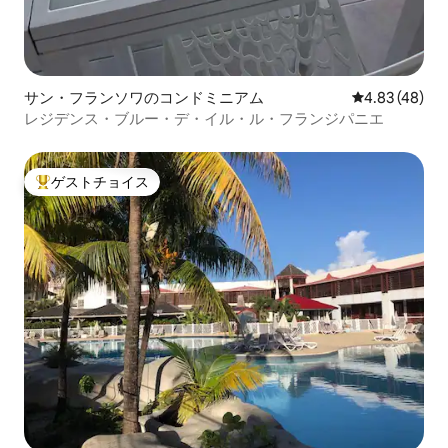
サン・フランソワのコンドミニアム
レビュー48件
4.83 (48)
レジデンス・ブルー・デ・イル・ル・フランジパニエ
ゲストチョイス
大好評のゲストチョイスです。