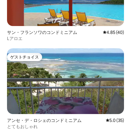
サン・フランソワのコンドミニアム
レビュー40件
4.85 (40)
Lアロエ
ゲストチョイス
ゲストチョイス
アンセ・デ・ロシェのコンドミニアム
レビュー35
5.0 (35)
とてもおしゃれ