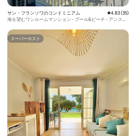
サン・フランソワのコンドミニアム
レビュー35件
4.83 (35)
海を望むワンルームマンション - プール&ビーチ - アンス・
デ・ロシェ
スーパーホスト
スーパーホスト