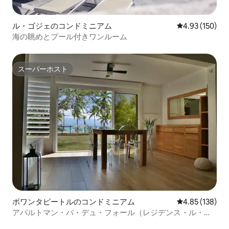
ル・ゴジェのコンドミニアム
レビュー150件
4.93 (150)
海の眺めとプール付きワンルーム
スーパーホスト
スーパーホスト
ポワンタピートルのコンドミニアム
レビュー138件
4.85 (138)
アパルトマン・バ・デュ・フォール（レジデンス・ル・マ
リゾル）