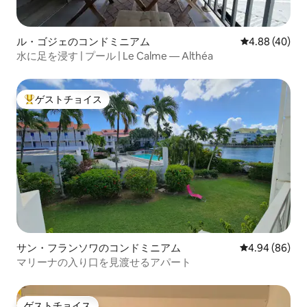
ル・ゴジェのコンドミニアム
レビュー40件
4.88 (40)
水に足を浸す | プール | Le Calme — Althéa
ゲストチョイス
大好評のゲストチョイスです。
サン・フランソワのコンドミニアム
レビュー86件
4.94 (86)
マリーナの入り口を見渡せるアパート
ゲストチョイス