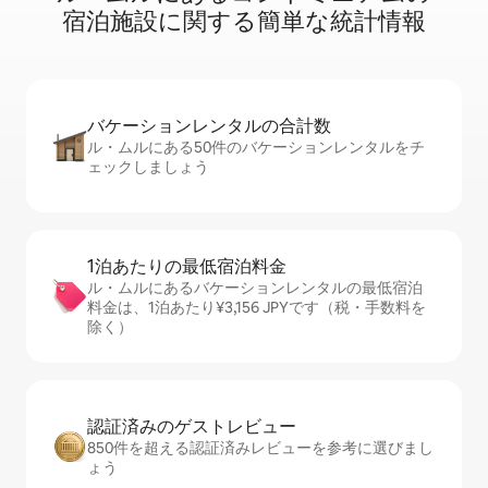
宿⁠泊⁠施⁠設⁠に関⁠す⁠る簡⁠単⁠な統⁠計⁠情⁠報
バケーションレ⁠ン⁠タ⁠ル⁠の合⁠計⁠数
ル・ムルにある50件のバケーションレンタルをチ
ェックしましょう
1泊あたりの最⁠低⁠宿⁠泊⁠料⁠金
ル・ムルにあるバケーションレンタルの最低宿泊
料金は、1泊あたり¥3,156 JPYです（税・手数料を
除く）
認証済みのゲ⁠ス⁠ト⁠レ⁠ビ⁠ュ⁠ー
850件を超える認証済みレビューを参考に選びまし
ょう