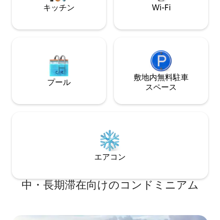
キッチン
Wi-Fi
敷地内無料駐⁠車
プール
ス⁠ペ⁠ー⁠ス
エアコン
中・長期滞在向けのコンドミニアム