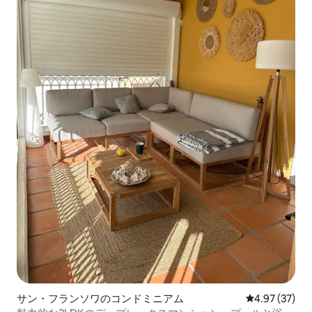
サン・フランソワのコンドミニアム
レビュー37件
4.97 (37)