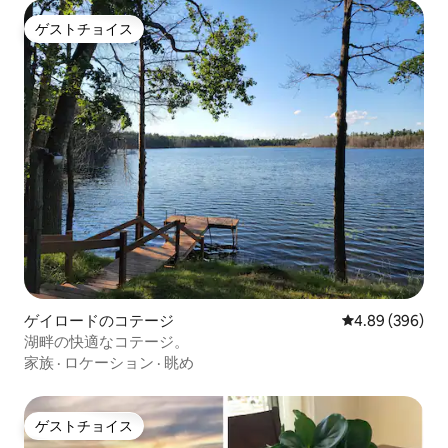
ゲストチョイス
ゲストチョイス
ゲイロードのコテージ
レビュー396件
4.89 (396)
湖畔の快適なコテージ。
家族
·
ロケーション
·
眺め
ゲストチョイス
ゲストチョイス