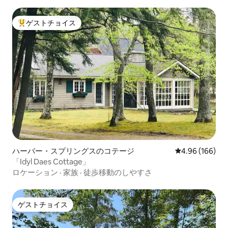
ゲストチョイス
大好評のゲストチョイスです。
ハーバー・スプリングスのコテージ
レビュー166件
4.96 (166)
「Idyl Daes Cottage」
ロケーション
·
家族
·
徒歩移動のしやすさ
ゲストチョイス
ゲストチョイス