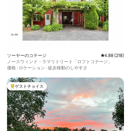
ソーヤーのコテージ
レビュー218件
4.88 (218)
ノースウィンド・ラマリトリート「ロフトコテージ」
価格
·
ロケーション
·
徒歩移動のしやすさ
ゲストチョイス
大好評のゲストチョイスです。