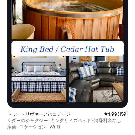
トゥー・リヴァースのコテージ
レビュー159件
4.99 (159)
シダーのジャグジー~キングサイズベッド~清掃料金なし
家族
·
ロケーション
·
Wi-Fi