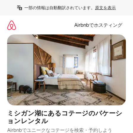
コ
一部の情報は自動翻訳されています。
原文を表示
ン
テ
ン
Airbnbでホスティング
ツ
に
ス
キ
ッ
プ
ミシガン湖にあるコテージのバケーシ
ョンレンタル
Airbnbでユニークなコテージを検索・予約しよう