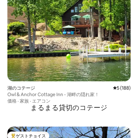
湖のコテージ
レビュー18
5 (188)
Owl & Anchor Cottage Inn - 湖畔の隠れ家！
価格
·
家族
·
エアコン
まるまる貸切のコテージ
ゲストチョイス