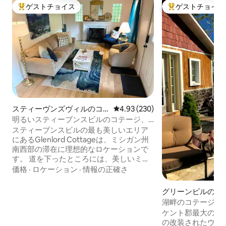
ゲストチョイス
ゲストチョイス
大好評のゲストチョイスです。
大好評のゲストチ
スティーヴンズヴィルのコ
レビュー230件、5つ星中4.93
4.93 (230)
テージ
明るいスティーブンスビルのコテージ、
素晴らしいロケーションです！
スティーブンスビルの最も美しいエリア
にあるGlenlord Cottageは、ミシガン州
南西部の滞在に理想的なロケーションで
す。 道を下ったところには、美しいミシ
ガン湖を見渡せるグレンロードビーチパ
価格
·
ロケーション
·
情報の正確さ
ークがあります。 すぐそばには、受賞歴
のあるベーカリーがあります。 スティー
グリーンビルのコ
ブンスビルにはさまざまなレストラン、
湖畔のコテージ（
ビーチ、ショップがあり、グレンロード
パドルボート付き
ケント郡最大の湖
コテージは、多くのミシガン南西部のア
の改装されたウォ
トラクションにも簡単にアクセスでき、