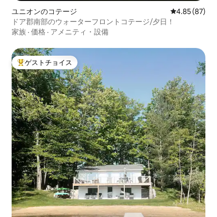
ユニオンのコテージ
レビュー87件
4.85 (87)
ドア郡南部のウォーターフロントコテージ/夕日！
家族
·
価格
·
アメニティ・設備
ゲストチョイス
大好評のゲストチョイスです。