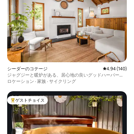
シーダーのコテージ
レビュー140件
4.94 (140)
ジャグジーと暖炉がある、居心地の良いグッドハーバーの
コテージ
ロケーション
·
家族
·
サイクリング
ゲストチョイス
大好評のゲストチョイスです。