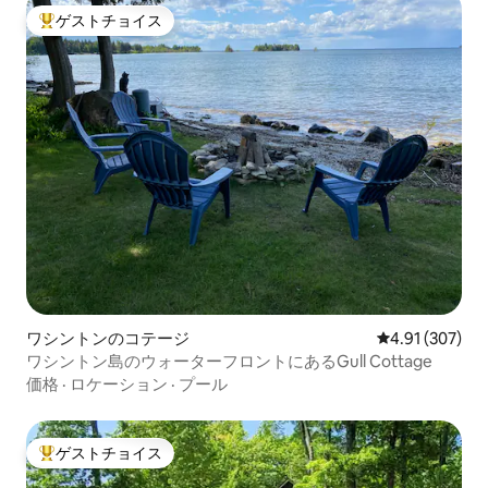
ゲストチョイス
大好評のゲストチョイスです。
ワシントンのコテージ
レビュー307件
4.91 (307)
ワシントン島のウォーターフロントにあるGull Cottage
価格
·
ロケーション
·
プール
ゲストチョイス
大好評のゲストチョイスです。