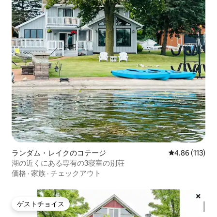
ランダム・レイクのコテージ
レビュー113件
4.86 (113)
湖の近くにある専有の3寝室の別荘
価格
·
家族
·
チェックアウト
ゲストチョイス
ゲストチョイス