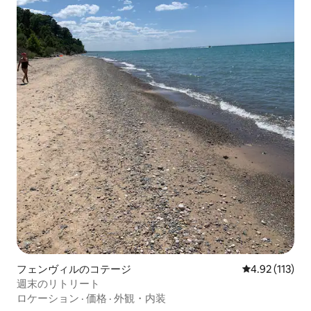
フェンヴィルのコテージ
レビュー113
4.92 (113)
週末のリトリート
ロケーション
·
価格
·
外観・内装