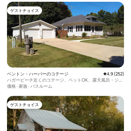
ゲストチョイス
ゲストチョイス
ベントン・ハーバーのコテージ
レビュー252
4.9 (252)
ハガービーチ近くのコテージ、ペットOK、露天風呂・ジャ
グジー付き
価格
·
家族
·
バスルーム
ゲストチョイス
ゲストチョイス