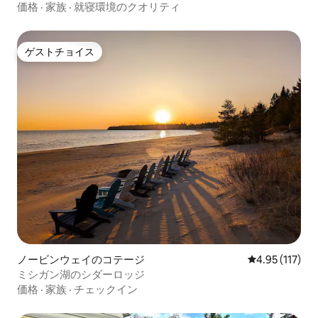
価格
·
家族
·
就寝環境のクオリティ
ゲストチョイス
ゲストチョイス
ノービンウェイのコテージ
レビュー117
4.95 (117)
ミシガン湖のシダーロッジ
価格
·
家族
·
チェックイン