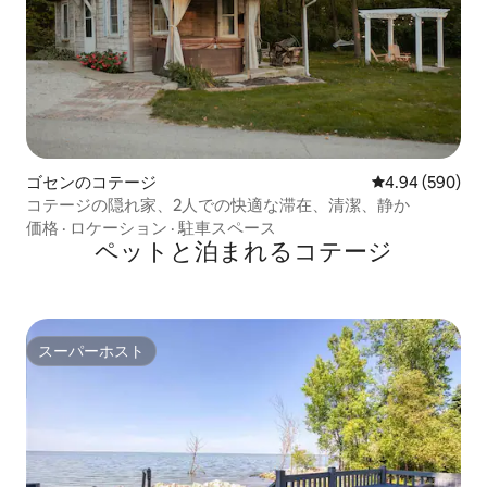
ゴセンのコテージ
レビュー590件
4.94 (590)
コテージの隠れ家、2人での快適な滞在、清潔、静か
価格
·
ロケーション
·
駐車スペース
ペットと泊まれるコテージ
スーパーホスト
スーパーホスト