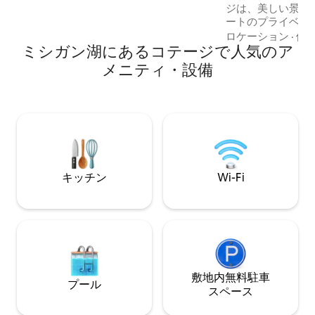
ジは、美しい景色
ワイナリー、ゴルフコース、セントダウ
ートのプライベー
ンのダウンタウンを訪れるのにも便利な
す。 スワンコテージには、18フィートの
ロケーション
·
価
場所にあります。 ショップやフェスティ
ミシガン湖にあるコテージで人気のア
ポンツーン、カヤ
バルがあるセントジョセフ。
ト、ドック（天気が
メニティ・設備
月）が備わってい
キ、サイドパティ
リルがあります。 コテージは犬連れOKで
すが、庭にはフェ
だし、ケーブル付
ンドステークをご
た、予約時の合計
ト料金が含まれて
キッチン
Wi-Fi
敷地内無料駐⁠車
プール
ス⁠ペ⁠ー⁠ス