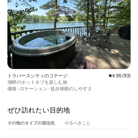
トラバースシティのコテージ
レビュー93件
4.95 (93)
湖畔のホットタブを楽しむ旅
価格
·
ロケーション
·
徒歩移動のしやすさ
ぜひ訪⁠れ⁠た⁠い目⁠的⁠地
その他のタ⁠イ⁠プ⁠の宿⁠泊⁠先
やるべきこと