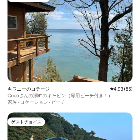
大好評のゲストチョイスです。
キワニーのコテージ
レビュー85件
4.93 (85)
Cocoさんの湖畔のキャビン（専用ビーチ付き！）
家族
·
ロケーション
·
ビーチ
ゲストチョイス
ゲストチョイス