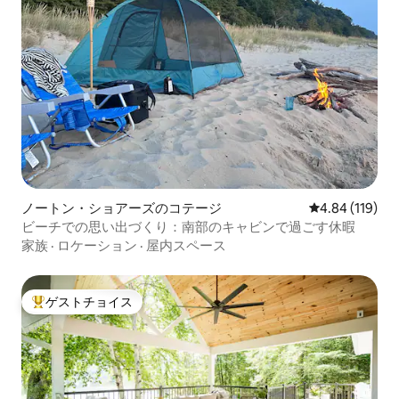
ノートン・ショアーズのコテージ
レビュー119件
4.84 (119)
ビーチでの思い出づくり：南部のキャビンで過ごす休暇
家族
·
ロケーション
·
屋内スペース
ゲストチョイス
大好評のゲストチョイスです。