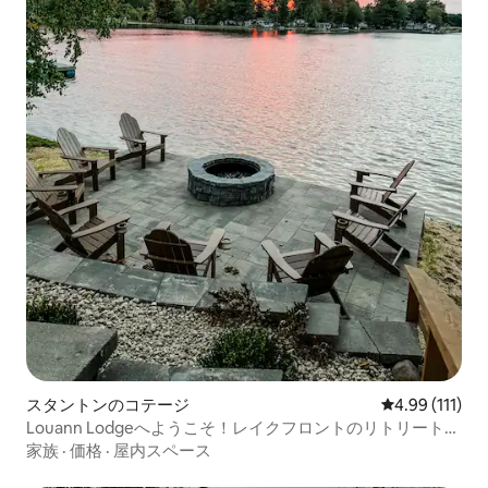
スタントンのコテージ
レビュー111
4.99 (111)
Louann Lodgeへようこそ！レイクフロントのリトリートで
す！
家族
·
価格
·
屋内スペース