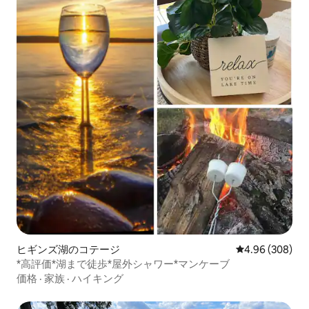
ヒギンズ湖のコテージ
レビュー308件
4.96 (308)
*高評価*湖まで徒歩*屋外シャワー*マンケーブ
価格
·
家族
·
ハイキング