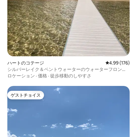
ハートのコテージ
レビュー176件
4.99 (176)
シルバーレイク＆ペントウォーターのウォーターフロント
コテージ
ロケーション
·
価格
·
徒歩移動のしやすさ
ゲストチョイス
ゲストチョイス