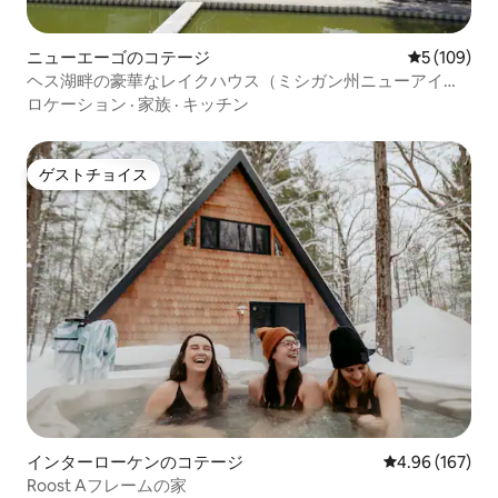
ニューエーゴのコテージ
レビュー10
5 (109)
ヘス湖畔の豪華なレイクハウス（ミシガン州ニューアイ
ゴ）
ロケーション
·
家族
·
キッチン
ゲストチョイス
ゲストチョイス
インターローケンのコテージ
レビュー167件
4.96 (167)
Roost Aフレームの家