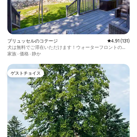
ブリュッセルのコテージ
レビュー131
4.91 (131)
犬は無料でご滞在いただけます！ウォーターフロントのド
ア郡コテージ
家族
·
価格
·
静か
ゲストチョイス
ゲストチョイス