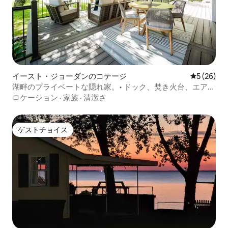
イースト・ジョーダンのコテージ
レビュー2
5 (26)
湖畔のプライベートな隠れ家。• ドック、焚き火台、エアコ
ン
ロケーション
·
家族
·
清潔さ
ゲストチョイス
ゲストチョイス