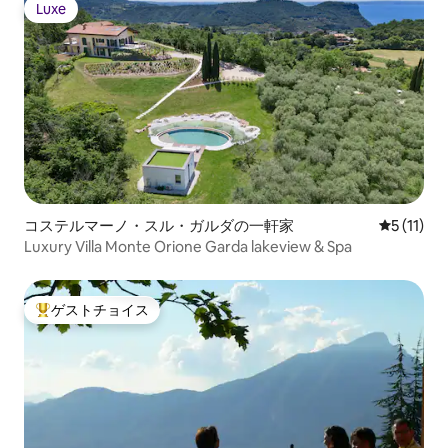
Luxe
Luxe
コステルマーノ・スル・ガルダの一軒家
レビュー1
5 (11)
Luxury Villa Monte Orione Garda lakeview & Spa
ゲストチョイス
大好評のゲストチョイスです。