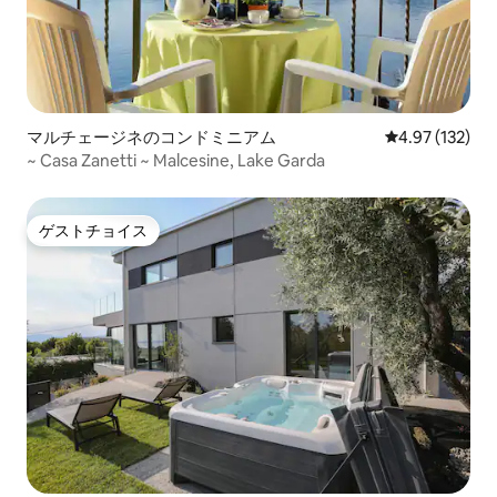
マルチェージネのコンドミニアム
レビュー132件
4.97 (132)
~ Casa Zanetti ~ Malcesine, Lake Garda
ゲストチョイス
ゲストチョイス