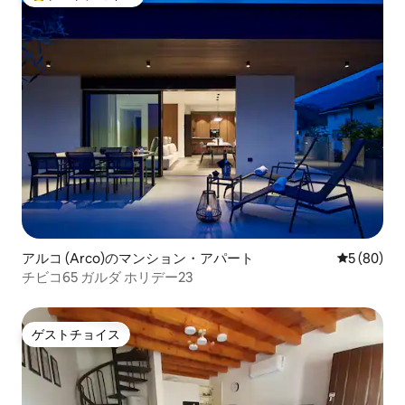
大好評のゲストチョイスです。
アルコ (Arco)のマンション・アパート
レビュー8
5 (80)
チビコ65 ガルダ ホリデー23
ゲストチョイス
ゲストチョイス