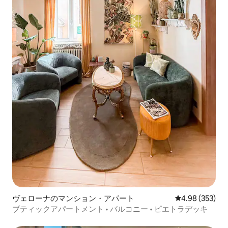
ヴェローナのマンション・アパート
レビュー353件
4.98 (353)
ブティックアパートメント • バルコニー • ピエトラデッキ