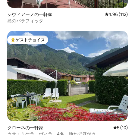
シヴィアーノの一軒家
レビュー112件
4.96 (112)
島のパラフィッタ
ゲストチョイス
大好評のゲストチョイスです。
クローネの一軒家
レビュー1
5 (10)
カサ・ミケラ、ヴィラ、4名、静かで庭付き