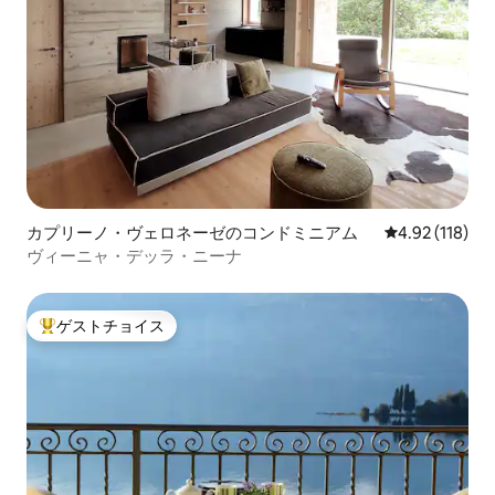
カプリーノ・ヴェロネーゼのコンドミニアム
レビュー118件
4.92 (118)
ヴィーニャ・デッラ・ニーナ
ゲストチョイス
大好評のゲストチョイスです。