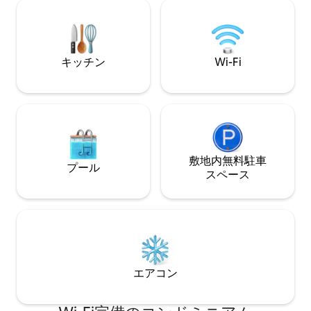
セラー 🌄 パノラマテラス 📶 高速Wi-Fi ❤️
み、時間がゆっく
記念日、ロマンチックな旅、ウェルネス
クな休暇。
の週末に、思い出に残る本格的な村での
滞在に最適。
キッチン
Wi-Fi
敷地内無料駐⁠車
プール
ス⁠ペ⁠ー⁠ス
エアコン