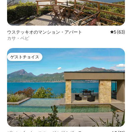
ウステッキオのマンション・アパート
レビュー6
5 (63)
カサ・ベピ
ゲストチョイス
ゲストチョイス