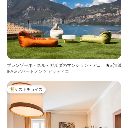
ブレンゾーネ・スル・ガルダのマンション・アパ
レビュー1
5 (113)
ート
IPAGアパートメンツ アッティコ
ゲストチョイス
大好評のゲストチョイスです。