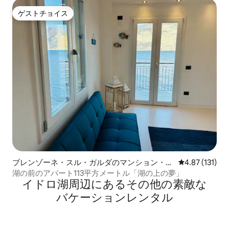
ゲストチョイス
ゲストチョイス
ブレンゾーネ・スル・ガルダのマンション・ア
レビュー131
4.87 (131)
パート
湖の前のアパート113平方メートル「湖の上の夢」
イドロ湖⁠周⁠辺⁠に⁠あ⁠るそ⁠の⁠他⁠の素⁠敵⁠な
バ⁠ケ⁠ー⁠シ⁠ョ⁠ン⁠レ⁠ン⁠タ⁠ル