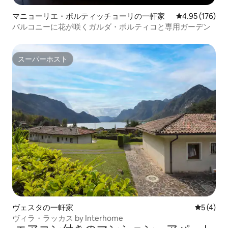
マニョーリエ・ポルティッチョーリの一軒家
レビュー176件
4.95 (176)
バルコニーに花が咲くガルダ・ポルティコと専用ガーデン
スーパーホスト
スーパーホスト
ヴェスタの一軒家
レビュー
5 (4)
ヴィラ・ラッカス by Interhome