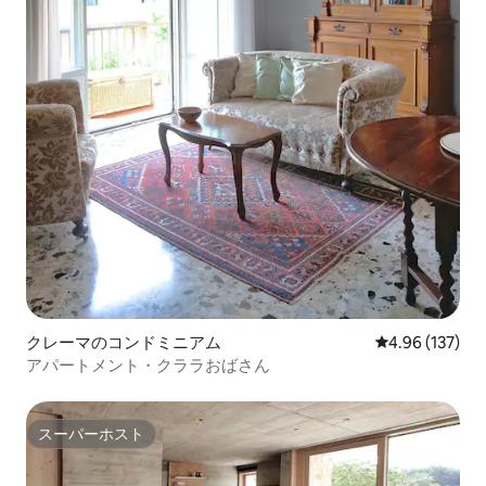
クレーマのコンドミニアム
レビュー137件
4.96 (137)
アパートメント・クララおばさん
スーパーホスト
スーパーホスト