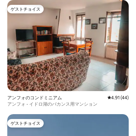
ゲストチョイス
ゲストチョイス
アンフォのコンドミニアム
レビュー44件
4.91 (44)
アンフォ - イドロ湖のバカンス用マンション
ゲストチョイス
ゲストチョイス