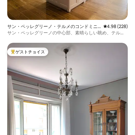
サン・ペッレグリーノ・テルメのコンドミニ
レビュー228件
4.98 (228)
アム
サン・ペッレグリーノの中心部、素晴らしい眺め、テルメ
の近く
ゲストチョイス
大好評のゲストチョイスです。