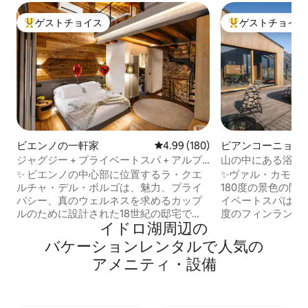
ゲストチョイス
ゲストチョイス
大好評のゲストチョイスです。
大好評のゲストチ
ビエンノの一軒家
レビュー180件、5つ星中4.99
4.99 (180)
ピアンコーニョの
ジャグジー + プライベートスパ + アルプ
山の中にある浴槽と
スの眺望を備えたラグジュアリーホーム
Home
✨ ビエンノの中心部に位置するラ・クエ
✨ヴァル・カモニ
ルチャ・デル・ボルゴは、魅力、プライ
180度の景色の間
バシー、真のウェルネスを求めるカップ
イベートスパはあ
ルのために設計された18世紀の邸宅で
度のフィンランド
イドロ湖⁠周⁠辺⁠の
す。アンティークの石、木材、デザイン
星空の下の温水シャワー。 🛏
が、ジャグジー、フィンランド式サウ
ート + ダブルベッ
バ⁠ケ⁠ー⁠シ⁠ョ⁠ン⁠レ⁠ン⁠タ⁠ル⁠で人⁠気⁠の
ナ、アルプスの眺望を備えたプライベー
を見渡せるガラス張
ア⁠メ⁠ニ⁠テ⁠ィ⁠・⁠設⁠備
トスパと調和しています。 🛏️ プライベー
レミアムキッチン、 📶
トバスルーム付きキングスイート、 📺 75
イベート駐車場 + E
インチのスマートテレビ、 🛋️ メモリーソ
ー、静寂、ウェル
ファーベッド、 🍷 手作りの料理とワイン
スの静けさの中で