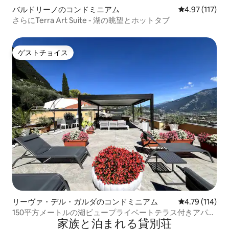
バルドリーノのコンドミニアム
レビュー117
4.97 (117)
さらにTerra Art Suite - 湖の眺望とホットタブ
ゲストチョイス
ゲストチョイス
リーヴァ・デル・ガルダのコンドミニアム
レビュー114
4.79 (114)
150平方メートルの湖ビュープライベートテラス付きアパー
家族と泊まれる貸別荘
トメント