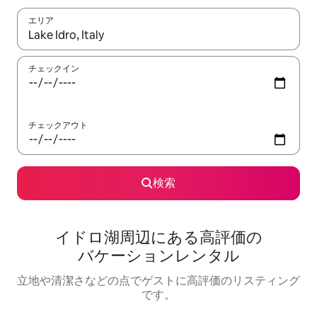
エリア
検索結果が表示されたら、上下の矢印キーを使って移動するか、
チェックイン
チェックアウト
検索
イドロ湖⁠周⁠辺⁠に⁠あ⁠る高⁠評⁠価⁠の
バ⁠ケ⁠ー⁠シ⁠ョ⁠ン⁠レ⁠ン⁠タ⁠ル
立地や清潔さなどの点でゲストに高評価のリスティング
です。