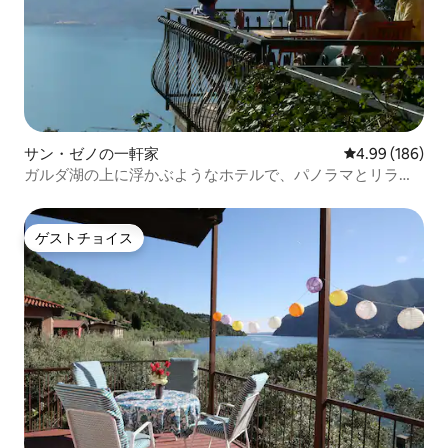
サン・ゼノの一軒家
レビュー186件
4.99 (186)
ガルダ湖の上に浮かぶようなホテルで、パノラマとリラッ
クス
ゲストチョイス
ゲストチョイス