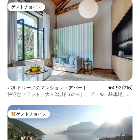
ゲストチョイス
ゲストチョイス
バルドリーノのマンション・アパート
レビュー216件
4.92 (216)
快適なフラット、大人2名様（のみ）、プール、駐車場、バ
ルドリーノ
ゲストチョイス
大好評のゲストチョイスです。