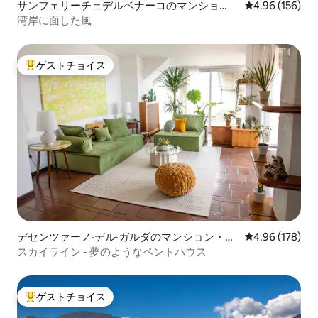
サンフェリーチェデルベナーコのマンショ
レビュー156件
4.96 (156)
ン・アパート
湾岸に面した風
ゲストチョイス
大好評のゲストチョイスです。
デセンツァーノ·デル·ガルダのマンション・ア
レビュー178件
4.96 (178)
パート
スカイライン - 夢のようなペントハウス
ゲストチョイス
大好評のゲストチョイスです。