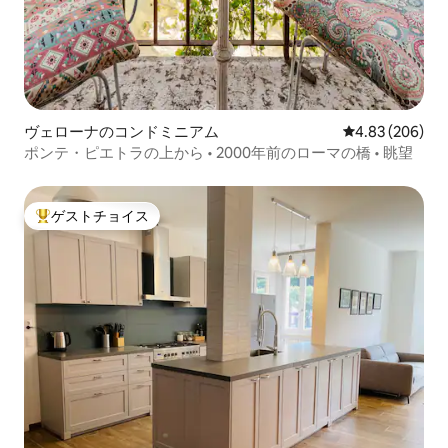
ヴェローナのコンドミニアム
レビュー206件
4.83 (206)
ポンテ・ピエトラの上から • 2000年前のローマの橋 • 眺望
ゲストチョイス
大好評のゲストチョイスです。