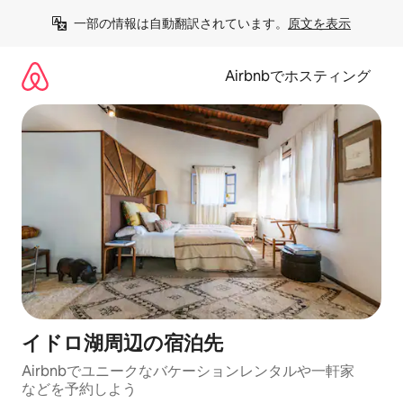
コ
一部の情報は自動翻訳されています。
原文を表示
ン
テ
ン
Airbnbでホスティング
ツ
に
ス
キ
ッ
プ
イドロ湖⁠周⁠辺⁠の宿⁠泊⁠先
Airbnbでユニークなバ⁠ケ⁠ー⁠シ⁠ョ⁠ンレ⁠ン⁠タ⁠ルや一⁠軒⁠家
な⁠ど⁠を予⁠約⁠し⁠よ⁠う