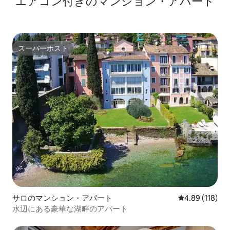
エアコン付きのマンション・アパート
スーパーホスト
スーパーホスト
サロのマンション・アパート
レビュー118件
4.89 (118)
水辺にある豪華な湖畔のアパート