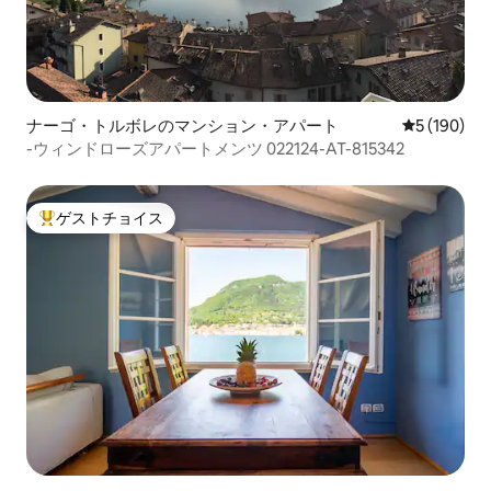
ナーゴ・トルボレのマンション・アパート
レビュー19
5 (190)
-ウィンドローズアパートメンツ 022124-AT-815342
ゲストチョイス
大好評のゲストチョイスです。