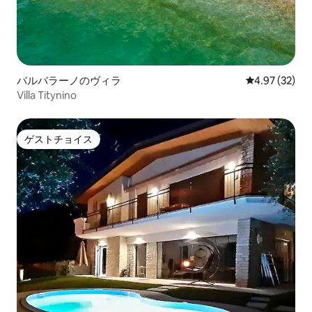
バルバラーノのヴィラ
レビュー32件
4.97 (32)
Villa Titynino
ゲストチョイス
ゲストチョイス