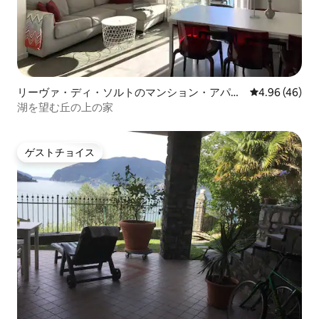
リーヴァ・ディ・ソルトのマンション・アパー
レビュー46件
4.96 (46)
ト
湖を望む丘の上の家
ゲストチョイス
ゲストチョイス