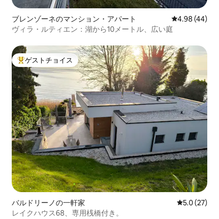
ブレンゾーネのマンション・アパート
レビュー44件
4.98 (44)
ヴィラ・ルティエン：湖から10メートル、広い庭
ゲストチョイス
大好評のゲストチョイスです。
バルドリーノの一軒家
レビュー27
5.0 (27)
レイクハウス68、専用桟橋付き。