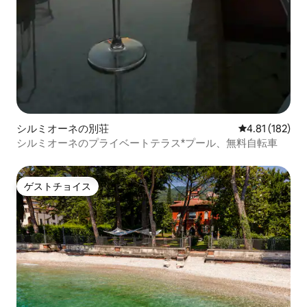
シルミオーネの別荘
レビュー182件
4.81 (182)
シルミオーネのプライベートテラス*プール、無料自転車
ゲストチョイス
ゲストチョイス