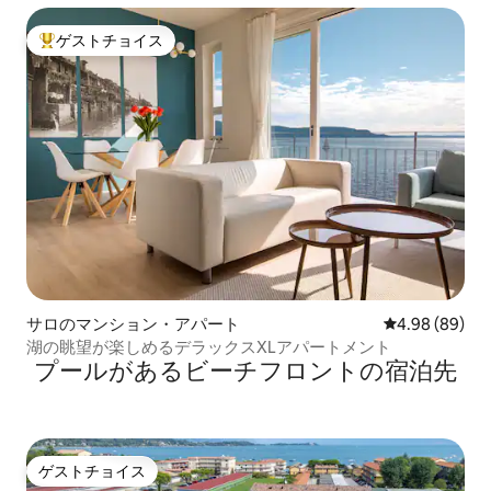
ゲストチョイス
大好評のゲストチョイスです。
サロのマンション・アパート
レビュー89件
4.98 (89)
湖の眺望が楽しめるデラックスXLアパートメント
プールがあるビーチフロントの宿泊先
ゲストチョイス
ゲストチョイス