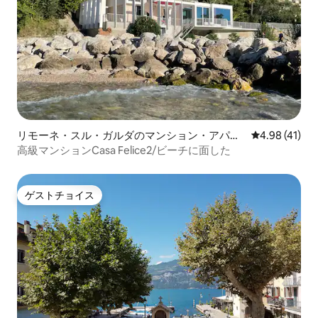
リモーネ・スル・ガルダのマンション・アパー
レビュー41件
4.98 (41)
ト
高級マンションCasa Felice2/ビーチに面した
ゲストチョイス
ゲストチョイス