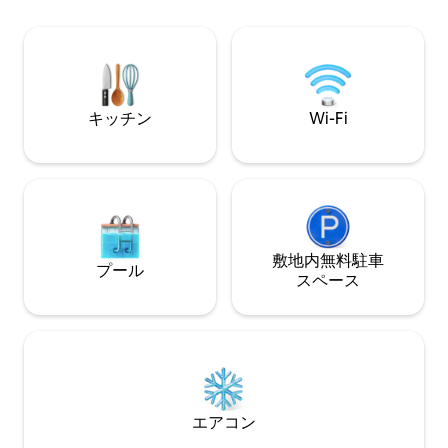
ボートレンタル、
の寝室、二段ベッドのあるリビングエリ
ド、シルミオーネ
ア、バスルーム、ミニキッチンがありま
ローナやヴェネツ
す。 - 無料の専用駐車場 - タオルとベッド
ことができます。
リネン付き - 広い庭（入居者と共有） - ビ
ーチへの直接アクセス
キッチン
Wi-Fi
敷地内無料駐⁠車
プール
ス⁠ペ⁠ー⁠ス
エアコン