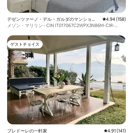
デゼンツァーノ・デル・ガルダのマンショ
レビュー158件
4.94 (158)
ン・アパート
メゾン・マリリン - CIN IT017067C2WPX3N86M-CIR-
017067
ゲストチョイス
ゲストチョイス
プレドーレの一軒家
レビュー141
4.91 (141)