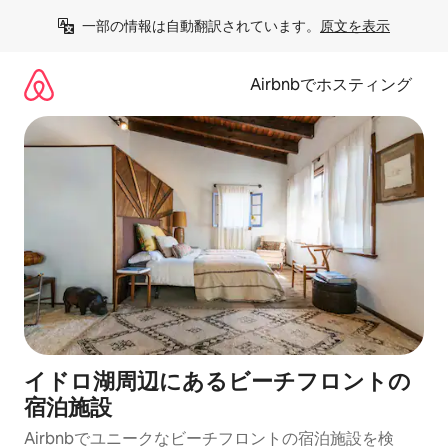
コ
一部の情報は自動翻訳されています。
原文を表示
ン
テ
ン
Airbnbでホスティング
ツ
に
ス
キ
ッ
プ
イドロ湖周辺にあるビーチフロントの
宿泊施設
Airbnbでユニークなビーチフロントの宿泊施設を検