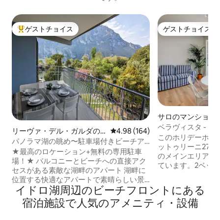
ゲストチョイス
ゲストチョイス
大好評のゲストチョイスです。
ゲストチョイス
サロのマンション
ベラヴィスタ - 
リーヴァ・デル・ガルダの
レビュー164件、5つ星中4.98
4.98 (164)
このホリデーホー
マンション・アパート
パノラマ湖の眺め〜駐車場付きビーチア
ットゥリーニ27
パート
★最高のロケーション+無料の専用駐車
のメインエリア内
場！★ バルコニーとビーチへの直接アク
ています。2ベッ
セスがある素敵な湖畔のアパート 湖畔に
名様まで宿泊可能
位置する快適なアパートで素晴らしい景
街の中心部にあり
イドロ湖周⁠辺⁠のビ⁠ー⁠チ⁠フ⁠ロ⁠ン⁠ト⁠にあ⁠る
色を眺めながら目を覚ましましょう。専
スーパーが立ち並
用バルコニーでモーニングコーヒーを楽
宿⁠泊⁠施⁠設⁠で人⁠気⁠のア⁠メ⁠ニ⁠テ⁠ィ・設⁠備
ます。 ビーチまで
しんだり、わずか数歩でビーチに行けま
す。 数分でワイ
す。 アパートメントには、ダブルベッド