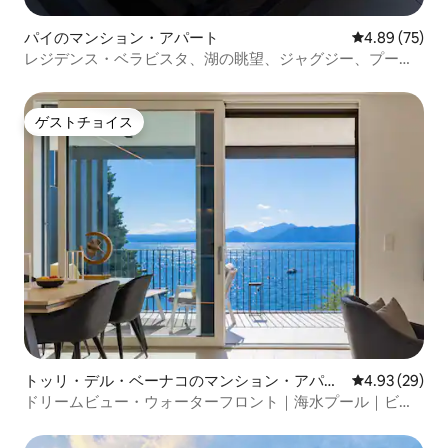
パイのマンション・アパート
レビュー75件
4.89 (75)
レジデンス・ベラビスタ、湖の眺望、ジャグジー、プール
付き
ゲストチョイス
ゲストチョイス
トッリ・デル・ベーナコのマンション・アパー
レビュー29件
4.93 (29)
ト
ドリームビュー・ウォーターフロント｜海水プール｜ビー
チ