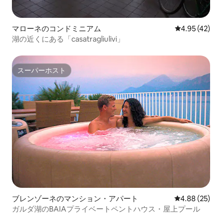
マローネのコンドミニアム
レビュー42件
4.95 (42)
湖の近くにある「casatragliulivi」
スーパーホスト
スーパーホスト
ブレンゾーネのマンション・アパート
レビュー25件
4.88 (25)
ガルダ湖のBAIAプライベートペントハウス・屋上プール