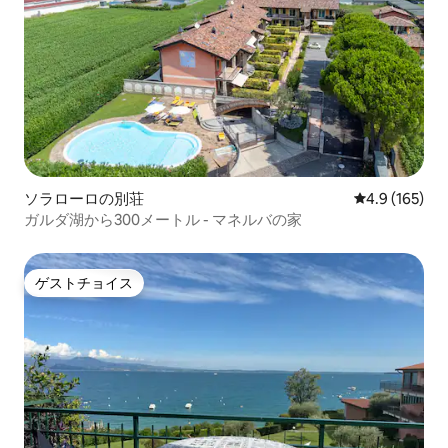
ソラローロの別荘
レビュー165
4.9 (165)
ガルダ湖から300メートル - マネルバの家
ゲストチョイス
ゲストチョイス