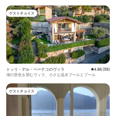
ゲストチョイス
ゲストチョイス
トッリ・デル・ベーナコのヴィラ
レビュー59件
4.86 (59)
湖の景色を望むヴィラ、小さな温水プールとプール
ゲストチョイス
ゲストチョイス