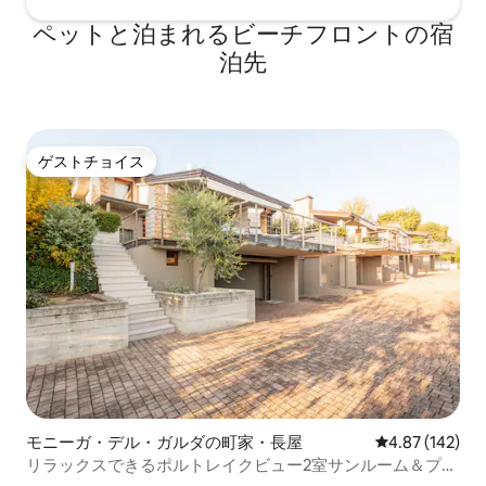
ペットと泊まれるビーチフロントの宿
泊先
ゲストチョイス
ゲストチョイス
モニーガ・デル・ガルダの町家・長屋
レビュー142件
4.87 (142)
リラックスできるポルトレイクビュー2室サンルーム＆プー
ル