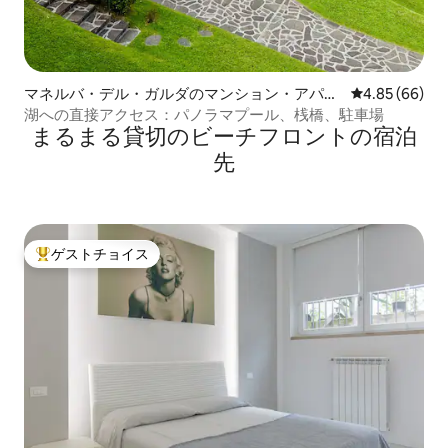
マネルバ・デル・ガルダのマンション・アパー
レビュー66件
4.85 (66)
ト
湖への直接アクセス：パノラマプール、桟橋、駐車場
まるまる貸切のビーチフロントの宿泊
先
ゲストチョイス
大好評のゲストチョイスです。