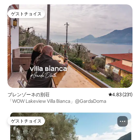
ゲストチョイス
ゲストチョイス
ブレンゾーネの別荘
レビュー231件
4.83 (231)
「WOW Lakeview Villa Bianca」@GardaDoma
ゲストチョイス
ゲストチョイス