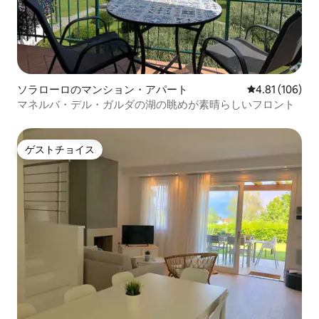
ソラローロのマンション・アパート
レビュー106件
4.81 (106)
マネルバ・デル・ガルダの湖の眺めが素晴らしいフロント
ゲストチョイス
ゲストチョイス