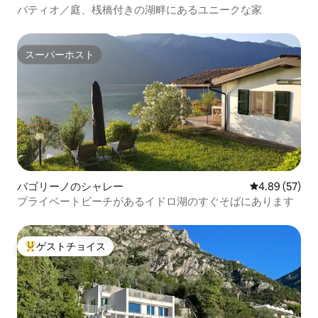
パティオ／庭、桟橋付きの湖畔にあるユニークな家
スーパーホスト
スーパーホスト
バゴリーノのシャレー
レビュー57件
4.89 (57)
プライベートビーチがあるイドロ湖のすぐそばにあります
ゲストチョイス
大好評のゲストチョイスです。