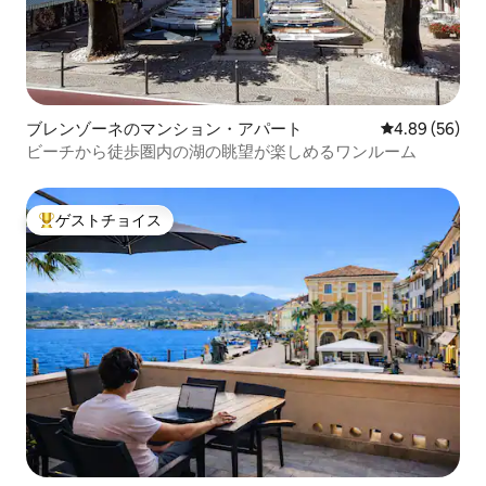
ブレンゾーネのマンション・アパート
レビュー56件
4.89 (56)
ビーチから徒歩圏内の湖の眺望が楽しめるワンルーム
ゲストチョイス
大好評のゲストチョイスです。