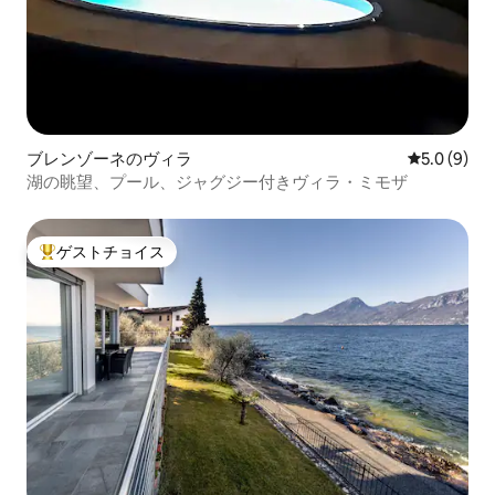
ブレンゾーネのヴィラ
レビュー9
5.0 (9)
湖の眺望、プール、ジャグジー付きヴィラ・ミモザ
ゲストチョイス
大好評のゲストチョイスです。