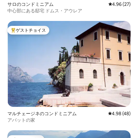
サロのコンドミニアム
レビュー27件
4.96 (27)
中心部にある邸宅 ドムス・アウレア
ゲストチョイス
大好評のゲストチョイスです。
マルチェージネのコンドミニアム
レビュー48件
4.98 (48)
アバットの家