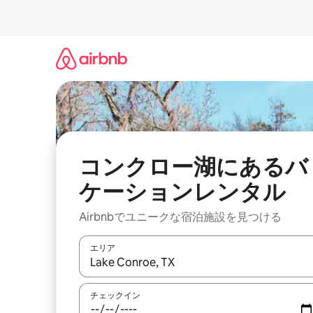
コ
ン
テ
ン
ツ
に
ス
キ
ッ
プ
コンクロー湖にあるバ
ケーションレンタル
Airbnbでユニークな宿泊施設を見つける
エリア
検索結果が表示されたら、上下の矢印キーを使っ
チェックイン