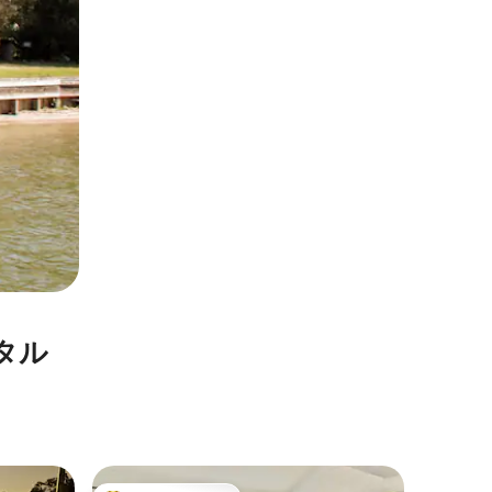
タル
モントゴ