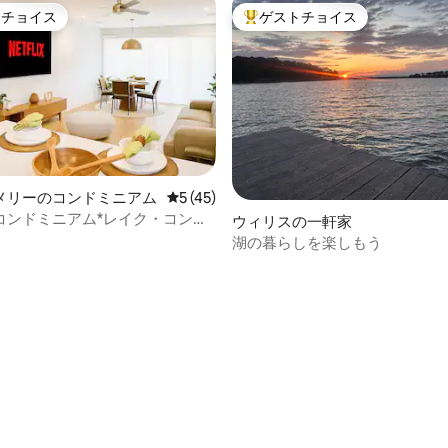
トチョイス
ゲストチョイス
ゲストチョイスです。
大好評のゲストチョイスです。
メリーのコンドミニアム
レビュー45件、5つ星中5つ星の平均評価
5 (45)
コンドミニアム*レイク・コンロ
つ星中5つ星の平均評価
ウィリスの一軒家
湖の暮らしを楽しもう