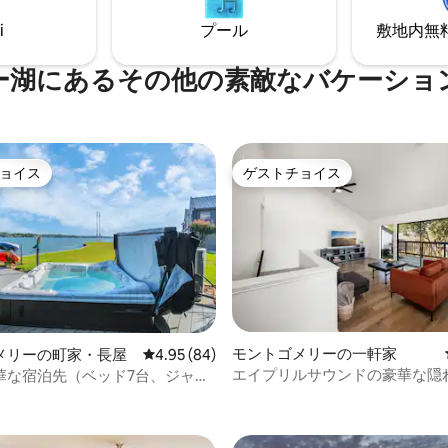
き25ドルの料金がかかります。E
映えするお部屋です！グランピ
も同様です。私たちはすべての
i
プール
敷地内無料駐
界を体験しましょう。 誰もがロ
大好きです。大きな犬を飼って
楽しみを味わえます！思い出に
か？お問い合わせください。
な宿泊先で、自然とのつながり
ー湖にあるその他の素敵なバケーショ
しましょう。
ョイス
ゲストチョイス
ョイス
ゲストチョイス
モントゴメリーの一軒家
メリーの町家・長屋
レビュー84件、5つ星中4.95つ星の平均評価
4.95 (84)
エイプリルサウンドの豪華な隠
華な宿泊先（ベッド7台、ジャグ
4.96つ星の平均評価
ームルーム、カヤック）