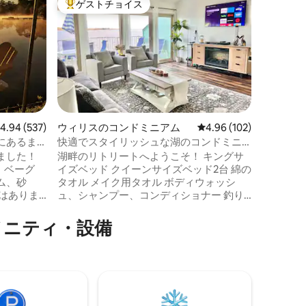
ゲストチョイス
ゲス
大好評のゲストチョイスです。
大好評
レイクコ
コンロー
泊先に逃
バスルー
リップ、
して湖で
パがあり
のファイ
ティオで
レビュー537件、5つ星中4.94つ星の平均評価
4.94 (537)
ウィリスのコンドミニアム
レビュー102件、5つ星
4.96 (102)
オープン
にあるま
快適でスタイリッシュな湖のコンドミニ
ときを過
アム：バルコニーから釣りができます。
ました！
湖畔のリトリートへようこそ！ キングサ
ビ、洗濯
、ベーグ
イズベッド クイーンサイズベッド2台 綿の
とファミ
ム、砂
タオル メイク用タオル ボディウォッシ
ア。人里
ュ、シャンプー、コンディショナー 釣り
で、湖の
竿、餌、タックルボックス テニスラケッ
には、ラ
クセス、
トとボール 5G無料Wi-Fi 50インチスマー
グマット
メニティ・設備
トテレビ、Roku Netflix付き（下階） 2階
す！
畔の家。
にある46インチテレビ（Roku Netflix付
ンベッド2
き） DVDプレーヤーとDVD ボードゲー
部屋、炭
ム/カードゲーム 食材が充実したキッチン
FIDOフ
幼児向けの食器、お皿、カップ 鍋/フライ
ト1匹につ
パン/ベーキングウェア キューリグ＆無料