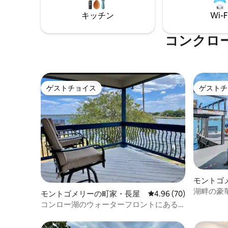
boat ramp or boat rentals!
インスタ
キッチン
Wi-F
ングの世
マンスと
残る素敵
コンクロ
を取り戻
ゲストチョイス
ゲストチ
ゲストチョイス
ゲストチ
モントゴ
湖畔の豪
モントゴメリーの町家・長屋
レビュー70件、5つ星中
4.96 (70)
ジー、ゲ
コンロー湖のウォーターフロントにある
Lindaさんのレイクハウス