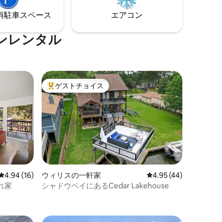
SAペット
のレギュラー/デカフェ/紅茶 ニンジャミ
ペットが
キサー ステンレス製ナイフ 清潔な寝具
⁠車ス⁠ペ⁠ー⁠ス
エアコン
います
ンレンタル
ゲストチョイス
大好評のゲストチョイスです。
レビュー16件、5つ星中4.94つ星の平均評価
4.94 (16)
ウィリスの一軒家
レビュー44件、5つ星
4.95 (44)
れ家
シャドウベイにあるCedar Lakehouse