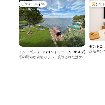
ゲストチョイス
ゲス
ゲストチョイス
大好評の
モントゴ
超モダン
モントゴメリーのコンドミニアム
レビュー53件、5
5 (53)
ー*
湖の眺めが素晴らしい、改装されたばか
りのコンドミニアム