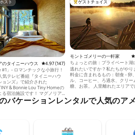
ホスト
ゲストチョイス
ホスト
大好評のゲストチョイスです。
中4.98つ星の平均評価
モントゴメリーの一軒家
ちょっとの旅：プライベート湖
アのタイニーハウス
レビュー147件、5つ星中4.97つ星の平均評価
4.97 (147)
るまる貸切の家！
逃れたいですか？私たちがやり
se #1」- ロマンチックな小旅行！
料金に含まれるもの：朝食 - 卵
ixの人気テレビ番組『タイニーハウ
ル、コーヒー、ろ過水、クリー
ションズ』で紹介された
糖、お茶。 人里離れたエリアではありま
TINY & Bonnie Lou Tiny Homeの
せんが、静かです！ ボートをお持ちです
よる宿泊施設です！ マグノリア
か？お持ちください！ボートア
のバケーションレンタルで人気のア
ホーム村のロマンチックな隠れ
近所のランプ場付き。 テキサス州モンゴ
use」へようこそ。250平方フィ
メリーの1100平方フィートの湖
の屋内と豊富な屋外パティオと
最大4名様 - 寝室2部屋：クイー
スペース、ハンモック、ファイ
台、バスルーム2部屋、ポーチ2
トなど。ロフトにはクイーンベ
火焼きグリル＆パドルボート！ * 
、フルキッチン付きのクイーンソ
レンドリー30ポンド未満、ペッ
ド1台。 プロによる装飾と家具。