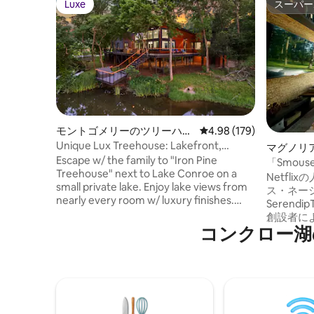
Luxe
スーパー
Luxe
スーパー
モントゴメリーのツリーハウ
レビュー179件、5つ星
4.98 (179)
ス
Unique Lux Treehouse: Lakefront,
マグノリ
Gameroom, Kayaks
Escape w/ the family to "Iron Pine
「Smou
Treehouse" next to Lake Conroe on a
Netfl
small private lake. Enjoy lake views from
ス・ネー
nearly every room w/ luxury finishes.
Serendip
Trees intersect the deck--a canopy of
創設者に
leaves overhead for a treehouse effect!
コンクロー湖
タイニー
13 beds, sleeps 17 comfortably: 1 King, 2
家「Smo
Queens, 9 Twin bunks, 1 queen sofa bed
ート以上
Kayaks/Paddleboards and a game-room.
ラウンジ
There's even a connected studio with a
ヤーピッ
full kitchen! Fish off the private dock |
ッド1台
Only 3 minutes to Lake Conroe public
ファベッ