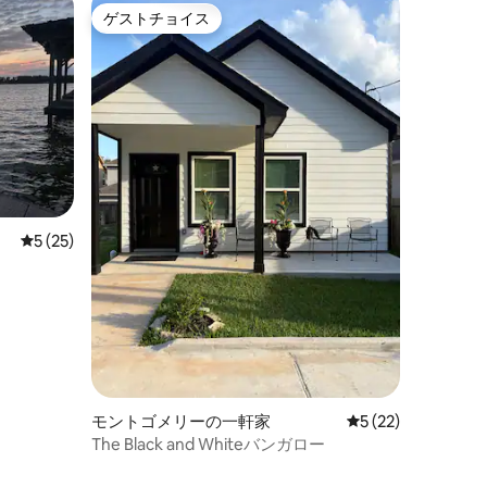
ゲストチョイス
ゲストチョイス
レビュー25件、5つ星中5つ星の平均評価
5 (25)
モントゴメリーの一軒家
レビュー22件、5
5 (22)
The Black and Whiteバンガロー