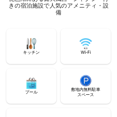
just opened in January. Please try and
檜風呂でゆったり
きの宿泊施設で人気のアメニティ・設
stay at once. The location of the hotel is
いただけます。観
備
in a place where you can walk to
静かなエリアにあ
downtown area of Kyoto and famous
な空気を満喫でき
temples. It is a very convenient place.
す。 建物の半分は宿泊施設、半分は私た
ち家族の住まいと
暮らしも身近に感
の分、広々とした
価格でご提供して
細い路地の先、小
キッチン
Wi-Fi
す。私はアーティ
ファーとして活動
記念撮影のお手伝
さまと京都でお会
楽しみにしており
ざいましたら、お
ださい。 4名から5名宿泊可能となりまし
た。
敷地内無料駐⁠車
プール
ス⁠ペ⁠ー⁠ス