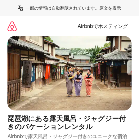
コ
一部の情報は自動翻訳されています。
原文を表示
ン
テ
ン
Airbnbでホスティング
ツ
に
ス
キ
ッ
プ
琵琶湖にある露天風呂・ジャグジー付
きのバケーションレンタル
Airbnbで露天風呂・ジャグジー付きのユニークな宿泊