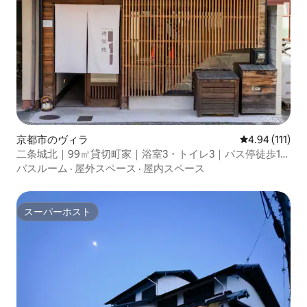
京都市のヴィラ
レビュー111
4.94 (111)
二条城北｜99㎡貸切町家｜浴室3・トイレ3｜バス停徒歩1分
｜交通便利
バスルーム
·
屋外スペース
·
屋内スペース
スーパーホスト
スーパーホスト