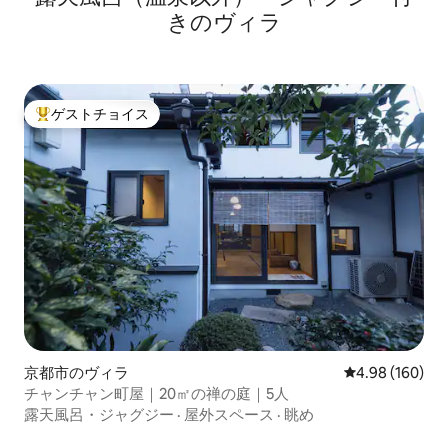
きのヴィラ
ゲストチョイス
大好評のゲストチョイスです。
京都市のヴィラ
レビュー160件
4.98 (160)
チャンチャン町屋｜20㎡の禅の庭｜5人
露天風呂・ジャグジー
·
屋外スペース
·
眺め