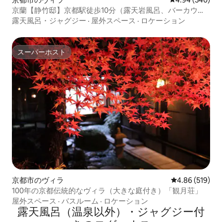
京蘭【静竹邸】京都駅徒歩10分（露天岩風呂、バーカウン
ターを備えた贅沢な一棟貸し）
露天風呂・ジャグジー
·
屋外スペース
·
ロケーション
スーパーホスト
スーパーホスト
京都市のヴィラ
レビュー519件
4.86 (519)
100年の京都伝統的なヴィラ（大きな庭付き）「観月荘」
屋外スペース
·
バスルーム
·
ロケーション
露天風呂（温泉以外）・ジャグジー付