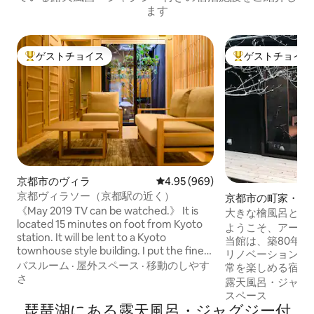
ます
ゲストチョイス
ゲストチョイス
大好評のゲストチョイスです。
大好評のゲストチ
京都市のヴィラ
レビュー969件、5つ星中4.95
4.95 (969)
京都ヴィラソー（京都駅の近く）
京都市の町家・長
《May 2019 TV can be watched.》 It is
大きな檜風呂と日
located 15 minutes on foot from Kyoto
認定 【白川八木
ようこそ、アート
station. It will be lent to a Kyoto
登録済 １日１組限
当館は、築80年
townhouse style building. I put the finest
リノベーションし
furniture and the finest bed. You can
バスルーム
·
屋外スペース
·
移動のしやす
常を楽しめる宿で
also use wifi. The bath is about the size
さ
ら1,000組を超
露天風呂・ジャグ
of two adults and uses Japanese
くの文化交流が生
スペース
cypress. It will be a very beautiful room
琵琶湖にある露天風呂・ジャグジー付
ではアート作品を