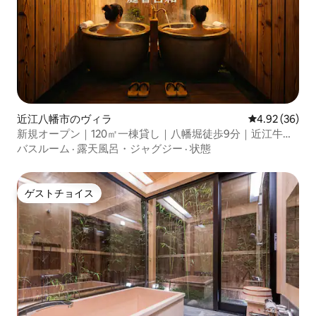
近江八幡市のヴィラ
レビュー36件
4.92 (36)
新規オープン｜120㎡一棟貸し｜八幡堀徒歩9分｜近江牛名
店至近｜子連れ歓迎｜水回り2箇所｜P2台
バスルーム
·
露天風呂・ジャグジー
·
状態
ゲストチョイス
ゲストチョイス