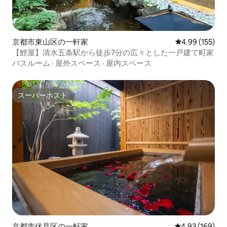
京都市東山区の一軒家
レビュー155件
4.99 (155)
【鯉屋】清水五条駅から徒歩7分の広々とした一戸建て町家
バスルーム
·
屋外スペース
·
屋内スペース
スーパーホスト
スーパーホスト
京都市伏見区の一軒家
レビュー169件
4.93 (169)