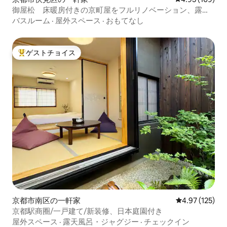
御屋松 床暖房付きの京町屋をフルリノベーション、露天
風呂とリビングからのガーテンビューで癒しの時間を
バスルーム
·
屋外スペース
·
おもてなし
ゲストチョイス
大好評のゲストチョイスです。
京都市南区の一軒家
レビュー125件
4.97 (125)
京都駅商圈/一戸建て/新装修、日本庭園付き
屋外スペース
·
露天風呂・ジャグジー
·
チェックイン