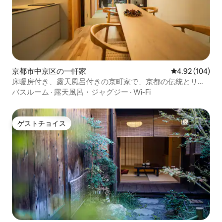
京都市中京区の一軒家
レビュー104件
4.92 (104)
床暖房付き、露天風呂付きの京町家で、京都の伝統とリラ
ックスを体験
バスルーム
·
露天風呂・ジャグジー
·
Wi-Fi
ゲストチョイス
ゲストチョイス