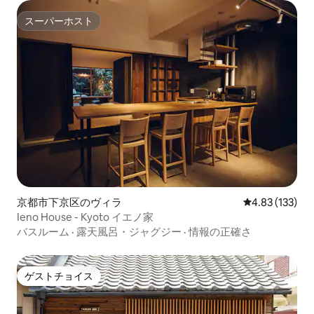
スーパーホスト
スーパーホスト
京都市下京区のヴィラ
レビュー133件
4.83 (133)
Ieno House - Kyoto イエノ家
バスルーム
·
露天風呂・ジャグジー
·
情報の正確さ
ゲストチョイス
ゲストチョイス