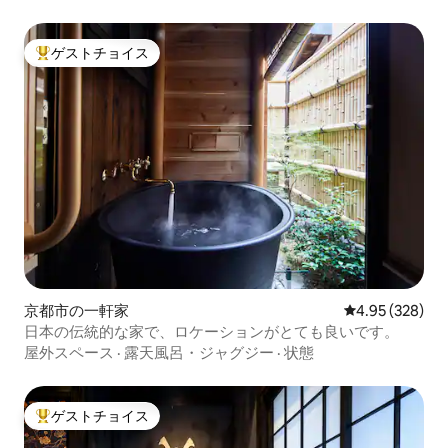
ゲストチョイス
大好評のゲストチョイスです。
京都市の一軒家
レビュー328件
4.95 (328)
日本の伝統的な家で、ロケーションがとても良いです。
屋外スペース
·
露天風呂・ジャグジー
·
状態
ゲストチョイス
大好評のゲストチョイスです。