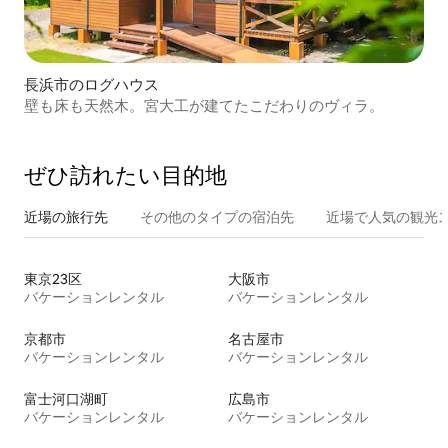
長浜市のログハウス
壁も床も天然木。宮大工が建てたこだわりのヴィラ。
ぜひ訪⁠れ⁠た⁠い目⁠的⁠地
近場の旅行先
その他のタ⁠イ⁠プ⁠の宿⁠泊⁠先
近場で人気の観光
東京23区
大阪市
バケーションレンタル
バケーションレンタル
京都市
名古屋市
バケーションレンタル
バケーションレンタル
富士河口湖町
広島市
バケーションレンタル
バケーションレンタル