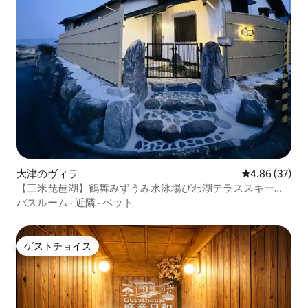
大津のヴィラ
レビュー37件
4.86 (37)
【三米琵琶湖】鶴舞みずうみ水泳場びわ湖テラススキーコ
ーヒービワレイク
バスルーム
·
近隣
·
ペット
ゲストチョイス
ゲストチョイス