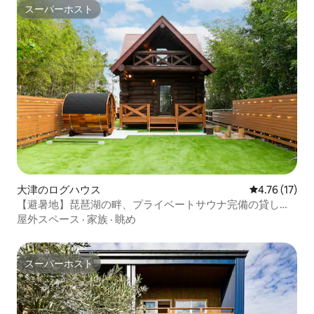
スーパーホスト
スーパーホスト
大津のログハウス
レビュー17件
4.76 (17)
【避暑地】琵琶湖の畔、プライベートサウナ完備の貸し切
りログハウス
屋外スペース
·
家族
·
眺め
スーパーホスト
スーパーホスト