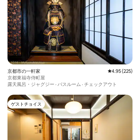
京都市の一軒家
レビュー225件
4.95 (225)
京都東福寺侍町屋
露天風呂・ジャグジー
·
バスルーム
·
チェックアウト
ゲストチョイス
ゲストチョイス