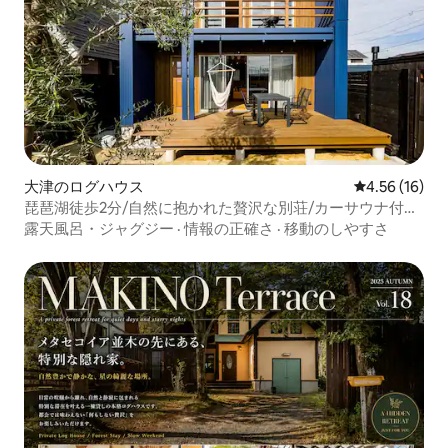
大津のログハウス
レビュー16件
4.56 (16)
琵琶湖徒歩2分/自然に抱かれた贅沢な別荘/カーサウナ付き
の究極のリラックス空間
露天風呂・ジャグジー
·
情報の正確さ
·
移動のしやすさ