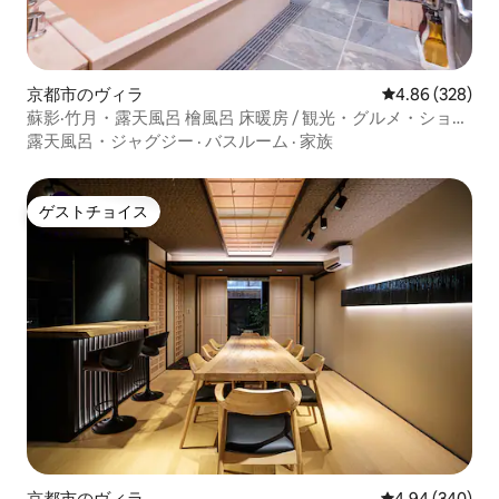
京都市のヴィラ
レビュー328件
4.86 (328)
蘇影·竹月・露天風呂 檜風呂 床暖房 / 観光・グルメ・ショッ
ピング / 京町家一棟貸し
露天風呂・ジャグジー
·
バスルーム
·
家族
ゲストチョイス
ゲストチョイス
京都市のヴィラ
レビュー340件
4.94 (340)