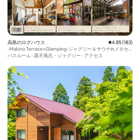
高島のログハウス
レビュー183件
4.85 (183)
-Makino Terrace×Glamping-ジャグジー＆サウナinメタセ
コイア並木
バスルーム
·
露天風呂・ジャグジー
·
アクセス