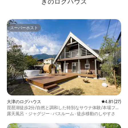
きのログハウス
スーパーホスト
スーパーホスト
大津のログハウス
レビュー27件
4.81 (27)
琵琶湖徒歩2分/自然と調和した特別なサウナ体験/本場フィ
ンランド式バレルサウナ
露天風呂・ジャグジー
·
バスルーム
·
徒歩移動のしやすさ