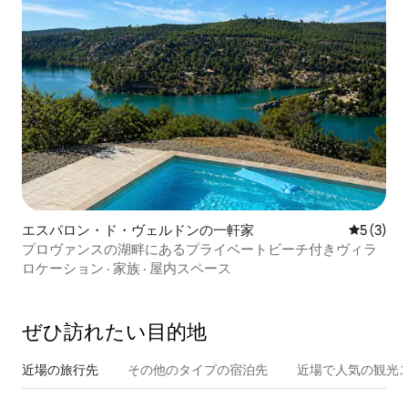
エスパロン・ド・ヴェルドンの一軒家
レビュー
5 (3)
プロヴァンスの湖畔にあるプライベートビーチ付きヴィラ
ロケーション
·
家族
·
屋内スペース
ぜひ訪⁠れ⁠た⁠い目⁠的⁠地
近場の旅行先
その他のタ⁠イ⁠プ⁠の宿⁠泊⁠先
近場で人気の観光