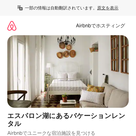
コ
一部の情報は自動翻訳されています。
原文を表示
ン
テ
ン
Airbnbでホスティング
ツ
に
ス
キ
ッ
プ
エスパロン湖にあるバケーションレン
タル
Airbnbでユニークな宿泊施設を見つける