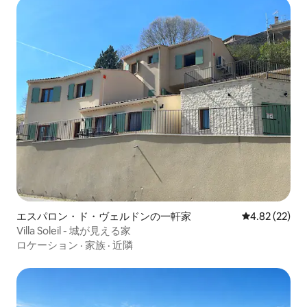
エスパロン・ド・ヴェルドンの一軒家
レビュー22件
4.82 (22)
Villa Soleil - 城が見える家
ロケーション
·
家族
·
近隣