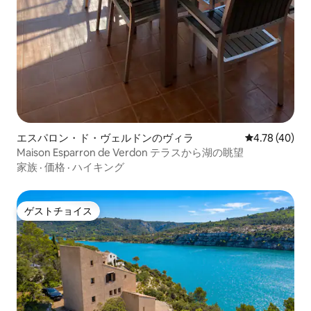
エスパロン・ド・ヴェルドンのヴィラ
レビュー40件
4.78 (40)
Maison Esparron de Verdon テラスから湖の眺望
家族
·
価格
·
ハイキング
ゲストチョイス
ゲストチョイス