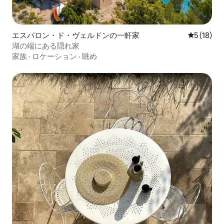
エスパロン・ド・ヴェルドンの一軒家
レビュー1
5 (18)
湖の端にある隠れ家
家族
·
ロケーション
·
眺め