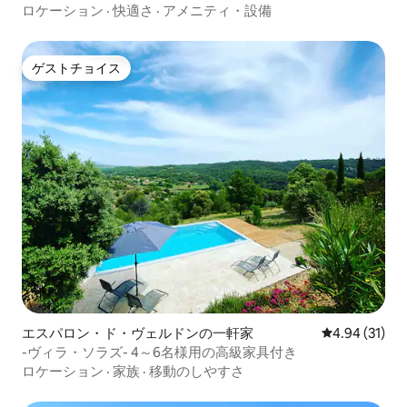
ロケーション
·
快適さ
·
アメニティ・設備
ゲストチョイス
ゲストチョイス
エスパロン・ド・ヴェルドンの一軒家
レビュー31件
4.94 (31)
-ヴィラ・ソラズ- 4～6名様用の高級家具付き
ロケーション
·
家族
·
移動のしやすさ