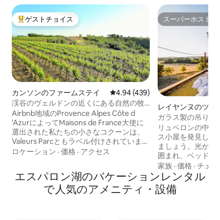
ゲストチョイス
スーパーホスト
大好評のゲストチョイスです。
スーパーホスト
カンソンのファームステイ
レビュー439件、5つ星中4.94
4.94 (439)
渓谷のヴェルドンの近くにある自然の牧
レイヤンヌのツリ
草地
Airbnb地域のProvence Alpes Côte d
ガラス製の吊り下
'AzurによってMaisons de France大使に
パノラマビュー
リュベロンの中心
選出された私たちの小さなコクーンは、
ス小屋を発見して
Valeurs Parcともラベル付けされていま
ましょう。光が窓
す。 生態学的な材料（石灰、麻、木材、
ロケーション
·
価格
·
アクセス
囲まれ、ベッドの
テラコッタ）で復元された2人にとって理
を眺めることができます。 
家族
·
価格
·
チェッ
想的です。それは非常に新鮮で健康的で
エスパロン湖のバケーションレンタル
ペース： • 眺め
す。低い渓谷とラバンディンの畑の間に
ド •トラバーチン
で人気のアメニティ・設備
あるヴェルドンの国を発見するのに理想
インシャワー • リラックスできる吊り下
的な場所で、ブドウやオリーブの木に囲
げ式のカタマランネ
まれています。 いちじくの木とつるの恵
ノルディックバス！ • 25mの石造り
み深い日陰の下にあるカラマツのテラス