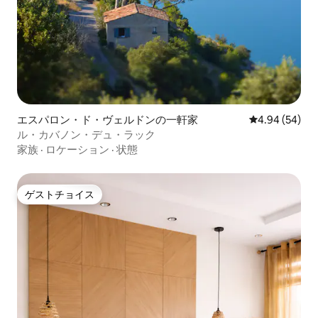
エスパロン・ド・ヴェルドンの一軒家
レビュー54件
4.94 (54)
ル・カバノン・デュ・ラック
家族
·
ロケーション
·
状態
ゲストチョイス
ゲストチョイス