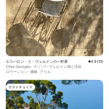
エスパロン・ド・ヴェルドンの一軒家
レビュー10
4.9 (10)
Chez Georges - マゾン1 - ヴェルドン湖と渓谷
ロケーション
·
価格
·
グリル
ゲストチョイス
ゲストチョイス