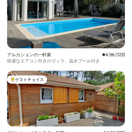
アルカションの一軒家
レビュー123件
4.96 (123)
快適なエアコン付きのヴィラ、温水プール付き
ゲストチョイス
大好評のゲストチョイスです。