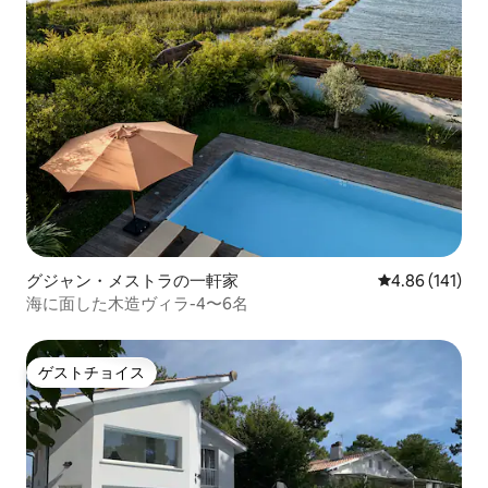
グジャン・メストラの一軒家
レビュー141件
4.86 (141)
海に面した木造ヴィラ-4〜6名
ゲストチョイス
ゲストチョイス