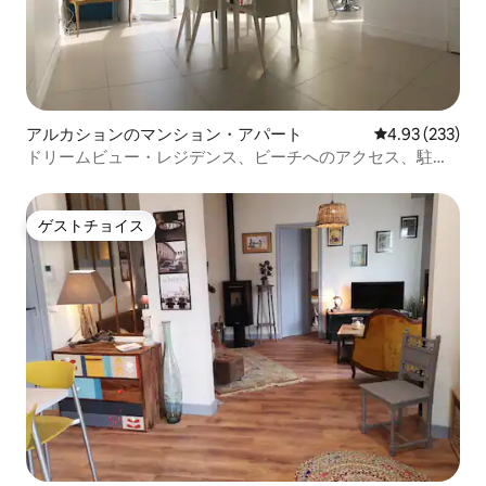
アルカションのマンション・アパート
レビュー233件
4.93 (233)
ドリームビュー・レジデンス、ビーチへのアクセス、駐車
場
ゲストチョイス
ゲストチョイス