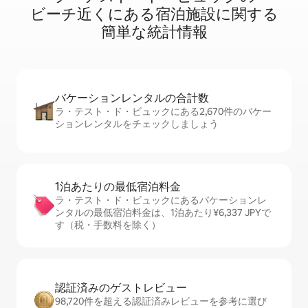
ビ⁠ー⁠チ⁠近⁠く⁠に⁠あ⁠る宿⁠泊⁠施⁠設⁠に関⁠す⁠る
簡⁠単⁠な統⁠計⁠情⁠報
バケーションレ⁠ン⁠タ⁠ル⁠の合⁠計⁠数
ラ・テスト・ド・ビュックにある2,670件のバケー
ションレンタルをチェックしましょう
1泊あたりの最⁠低⁠宿⁠泊⁠料⁠金
ラ・テスト・ド・ビュックにあるバケーションレ
ンタルの最低宿泊料金は、1泊あたり¥6,337 JPYで
す（税・手数料を除く）
認証済みのゲ⁠ス⁠ト⁠レ⁠ビ⁠ュ⁠ー
98,720件を超える認証済みレビューを参考に選び