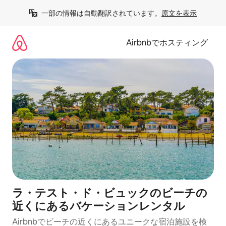
コ
一部の情報は自動翻訳されています。
原文を表示
ン
テ
ン
Airbnbでホスティング
ツ
に
ス
キ
ッ
プ
ラ・テスト・ド・ビュックのビーチの
近くにあるバケーションレンタル
Airbnbでビーチの近くにあるユニークな宿泊施設を検