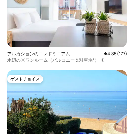
アルカションのコンドミニアム
レビュー177件
4.85 (177)
水辺の☀️ワンルーム（バルコニー＆駐車場*） ☀️
ゲストチョイス
ゲストチョイス