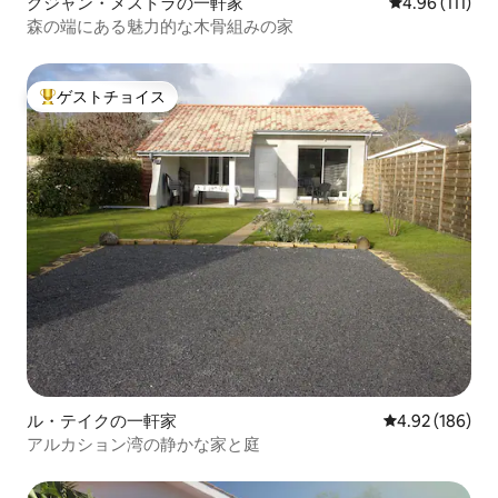
グジャン・メストラの一軒家
レビュー111
4.96 (111)
森の端にある魅力的な木骨組みの家
ゲストチョイス
大好評のゲストチョイスです。
ル・テイクの一軒家
レビュー186件
4.92 (186)
アルカション湾の静かな家と庭