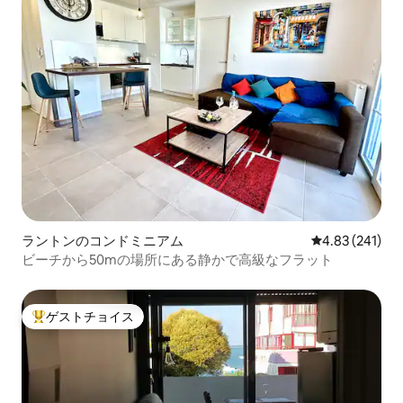
ラントンのコンドミニアム
レビュー241件
4.83 (241)
ビーチから50mの場所にある静かで高級なフラット
ゲストチョイス
大好評のゲストチョイスです。