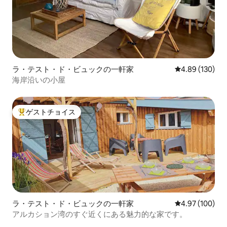
ラ・テスト・ド・ビュックの一軒家
レビュー130件
4.89 (130)
海岸沿いの小屋
ゲストチョイス
大好評のゲストチョイスです。
ラ・テスト・ド・ビュックの一軒家
レビュー100件
4.97 (100)
アルカション湾のすぐ近くにある魅力的な家です。