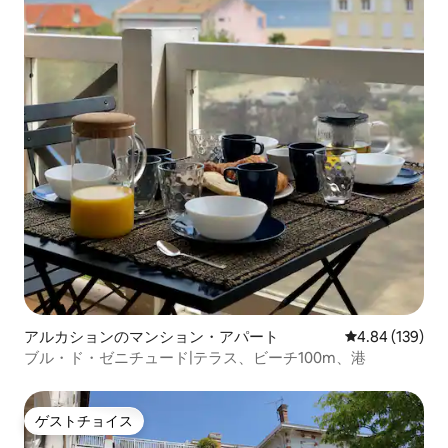
アルカションのマンション・アパート
レビュー139件
4.84 (139)
ブル・ド・ゼニチュード|テラス、ビーチ100m、港
ゲストチョイス
ゲストチョイス