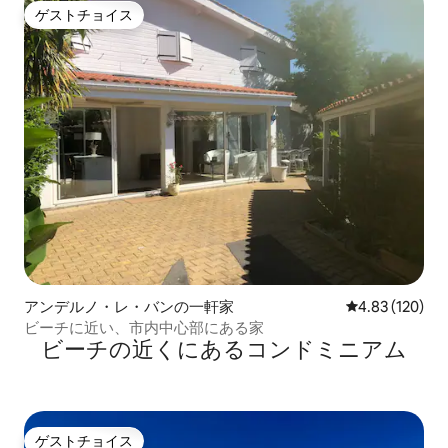
ゲストチョイス
ゲストチョイス
アンデルノ・レ・バンの一軒家
レビュー120件
4.83 (120)
ビーチに近い、市内中心部にある家
ビーチの近くにあるコンドミニアム
ゲストチョイス