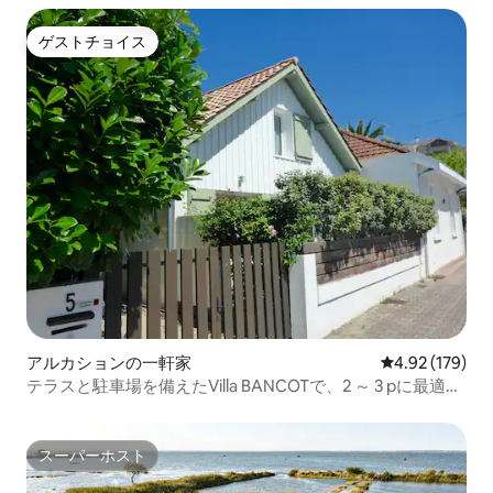
ゲストチョイス
ゲストチョイス
アルカションの一軒家
レビュー179件
4.92 (179)
テラスと駐車場を備えたVilla BANCOTで、2 ～ 3 pに最適で
す。
スーパーホスト
スーパーホスト