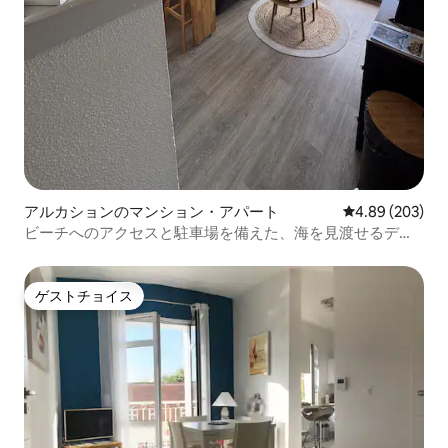
アルカションのマンション・アパート
レビュー203件
4.89 (203)
ビーチへのアクセスと駐車場を備えた、海を見渡せるデュ
プレックス
ゲストチョイス
ゲストチョイス