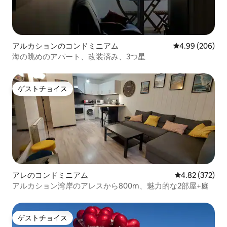
アルカションのコンドミニアム
レビュー206件
4.99 (206)
海の眺めのアパート、改装済み、3つ星
ゲストチョイス
ゲストチョイス
アレのコンドミニアム
レビュー372件
4.82 (372)
アルカション湾岸のアレスから800m、魅力的な2部屋+庭
ゲストチョイス
ゲストチョイス