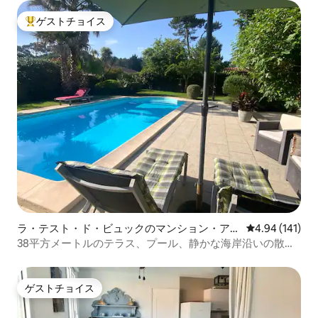
ゲストチョイス
大好評のゲストチョイスです。
ラ・テスト・ド・ビュックのマンション・アパ
レビュー141件
4.94 (141)
ート
38平方メートルのテラス、プール、静かな海岸沿いの散歩
道。
ゲストチョイス
ゲストチョイス