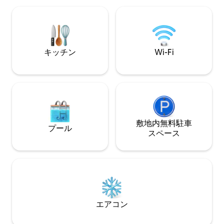
ー湖、自転車での散策、野鳥観察公園、
（ボックス5.30m
ウォーキング、パラグライダー、パラシ
で、アクセスも簡単です。 
ュート、グライダー、見学など、ボルド
（マウンテンバイ
ーなど、忘れてはいけないですが。
ます。
キッチン
Wi-Fi
敷地内無料駐⁠車
プール
ス⁠ペ⁠ー⁠ス
エアコン