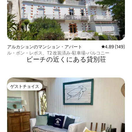
アルカションのマンション・アパート
レビュー149件
4.89 (149)
ル・ボン・レポス、T2 改装済み-駐車場-バルコニー
ビーチの近くにある貸別荘
ゲストチョイス
ゲストチョイス