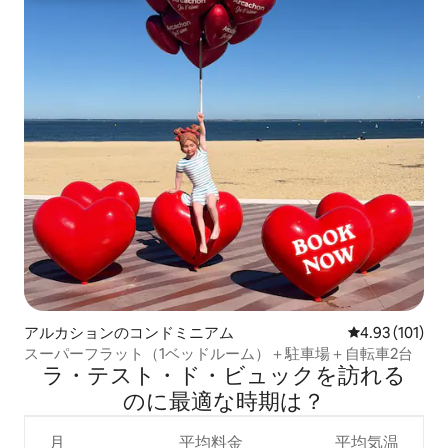
アルカションのコンドミニアム
レビュー101件
4.93 (101)
スーパーフラット（1ベッドルーム）＋駐車場＋自転車2台
ラ・テスト・ド・ビュックを訪⁠れ⁠る
の⁠に最⁠適⁠な時⁠期⁠は⁠？
月
平均料金
平均気温