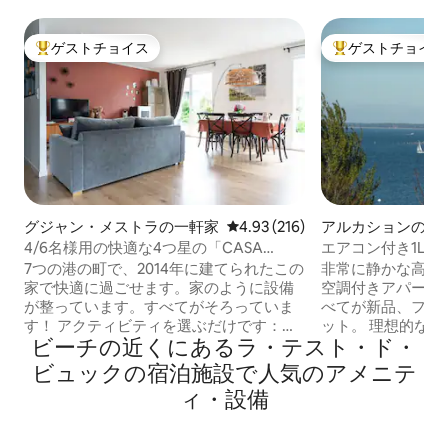
ゲストチョイス
ゲストチョイス
大好評のゲストチョイスです。
大好評のゲストチ
グジャン・メストラの一軒家
レビュー216件、5つ星中4.93
4.93 (216)
アルカションのコ
ム
4/6名様用の快適な4つ星の「CASA
エアコン付き1LD
JANE」
ィーヌの眺望。
7つの港の町で、2014年に建てられたこの
非常に静かな高級
家で快適に過ごせます。家のように設備
空調付きアパート
が整っています。すべてがそろっていま
べてが新品、ファイ
す！ アクティビティを選ぶだけです：ピ
ット。 理想的な立地で、ビーチや自転車
ビーチの近くにあるラ・テスト・ド・
ラート砂丘、ビーチ、サーフィン、カイ
道から徒歩1分、
トサーフィン、カヌー、アルカション湾
まで徒歩で行けま
ビュックの宿泊施設で人気のアメニテ
のボート、ゴルフ、乗馬、アーチェリ
しいリビングルー
ィ・設備
ー、サイクリング、カーティング、ペイ
用の設備が整って
ントボール、子供向けの遊園地、アクア
チン、クローゼッ
ランド、ボウリング... サンギネ湖やカゾ
屋根付きガレージ