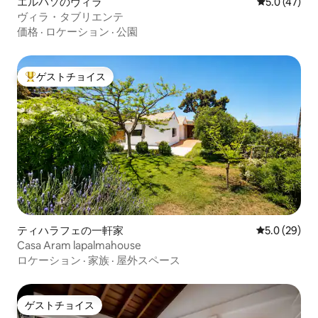
エルパソのヴィラ
レビュー47
5.0 (47)
ヴィラ・タブリエンテ
価格
·
ロケーション
·
公園
ゲストチョイス
大好評のゲストチョイスです。
ティハラフェの一軒家
レビュー29
5.0 (29)
Casa Aram lapalmahouse
ロケーション
·
家族
·
屋外スペース
ゲストチョイス
ゲストチョイス