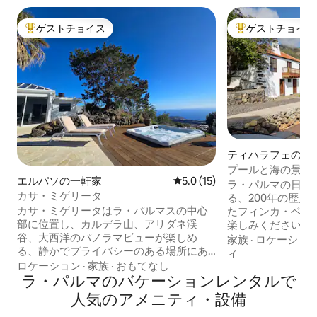
ゲストチョイス
ゲストチョイス
大好評のゲストチョイスです。
大好評のゲストチ
ティハラフェの一
プールと海の景色
エルパソの一軒家
レビュー15件、5つ星中5.0
5.0 (15)
ンカ
ラ・パルマの日当
カサ・ミゲリータ
る、200年の歴史
カサ・ミゲリータはラ・パルマスの中心
たフィンカ・ベラ
部に位置し、カルデラ山、アリダネ渓
楽しみください。
谷、大西洋のパノラマビューが楽しめ
「新しい」の美し
家族
·
ロケーショ
る、静かでプライバシーのある場所にあ
し、とても特別な
ィ
ります。 島の多くの美しい観光地は短時
この場所は、360
ロケーション
·
家族
·
おもてなし
間で行くことができるので、誰もが満足
ラ・パルマのバケーションレンタルで
る素晴らしいロケ
できます。 ハイキング愛好家には、火山
かなエリアの美し
人気のアメニティ・設備
ルートとカルデラ・デ・タブリエンテが
ます。フィンカは