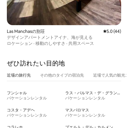
Las Manchasの別荘
レビュー44
5.0 (44)
デザインアパートメントアイナ、海が見える
ロケーション
·
移動のしやすさ
·
共用スペース
ぜひ訪⁠れ⁠た⁠い目⁠的⁠地
近場の旅行先
その他のタ⁠イ⁠プ⁠の宿⁠泊⁠先
近場で人気の観光
フンシャル
ラス・パルマス・デ・グラン・カナリア
バケーションレンタル
バケーションレンタル
コスタ・アデヘ
マスパロマス
バケーションレンタル
バケーションレンタル
コラレホ
プエルト・デル・カルメン