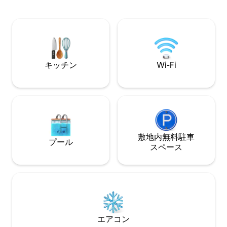
近くにあります。 ビーチファンには、チ
な植物や花がある
ャルコ・ヴェルデ（Charco Verde）とタ
れています。新着
ザコルテ（Tazacorte）のビーチがすぐそ
付き！
ばです。夕日も見れます。
キッチン
Wi-Fi
敷地内無料駐⁠車
プール
ス⁠ペ⁠ー⁠ス
エアコン