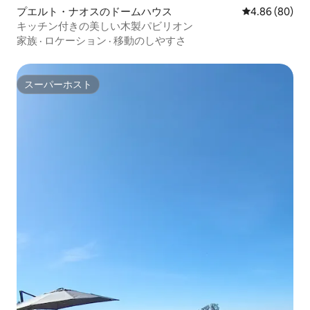
プエルト・ナオスのドームハウス
レビュー80件
4.86 (80)
キッチン付きの美しい木製パビリオン
家族
·
ロケーション
·
移動のしやすさ
スーパーホスト
スーパーホスト