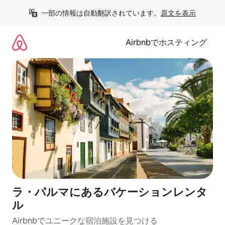
コ
一部の情報は自動翻訳されています。
原文を表示
ン
テ
ン
Airbnbでホスティング
ツ
に
ス
キ
ッ
プ
ラ・パルマにあるバケーションレンタ
ル
Airbnbでユニークな宿泊施設を見つける