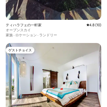
ティハラフェの一軒家
レビュー10
4.8 (10)
オープンスカイ
家族
·
ロケーション
·
ランドリー
ゲストチョイス
ゲストチョイス