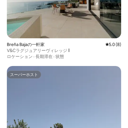
Breña Bajaの一軒家
レビュー8
5.0 (8)
V&Cラグジュアリーヴィレッジ ll
ロケーション
·
長期滞在
·
状態
スーパーホスト
スーパーホスト