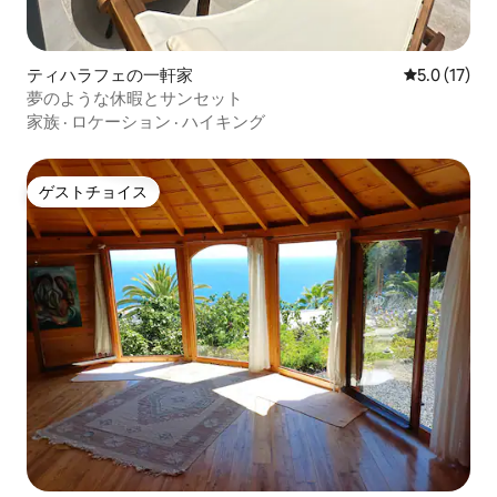
ティハラフェの一軒家
レビュー17
5.0 (17)
夢のような休暇とサンセット
家族
·
ロケーション
·
ハイキング
ゲストチョイス
ゲストチョイス