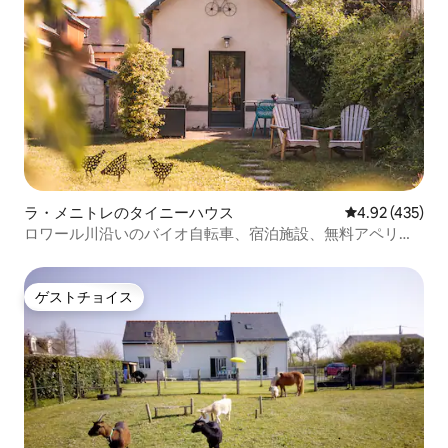
ラ・メニトレのタイニーハウス
レビュー435件
4.92 (435)
ロワール川沿いのバイオ自転車、宿泊施設、無料アペリテ
ィフ
ゲストチョイス
ゲストチョイス