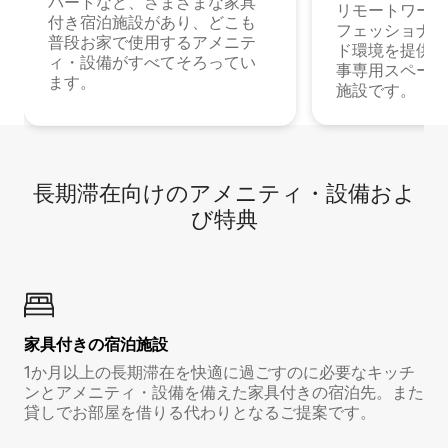
パートなど、さまざまな家具
リモートワーク
付き宿泊施設があり、どこも
フェッショナル
普段お家で使用するアメニテ
ド環境を提供する
ィ・設備がすべてそろってい
事専用スペース
ます。
施設です。
長期滞在向け⁠のア⁠メ⁠ニ⁠テ⁠ィ⁠・設⁠備⁠およ
び特⁠典
家具付き⁠の宿⁠泊⁠施⁠設
1か月以上の長期滞在を快適に過ごすのに必要なキッチ
ンとアメニティ・設備を備えた家具付きの宿泊先。また
貸しでお部屋を借りる代わりとなるご提案です。