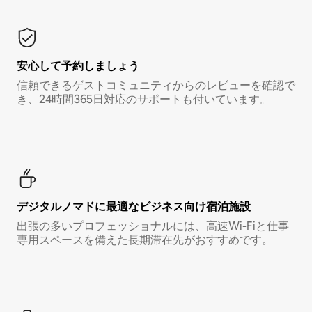
安心して予約しましょう
信頼できるゲストコミュニティからのレビューを確認で
き、24時間365日対応のサポートも付いています。
デジタルノマド⁠に最⁠適⁠なビ⁠ジ⁠ネ⁠ス⁠向⁠け宿⁠泊⁠施⁠設
出張の多いプロフェッショナルには、高速Wi-Fiと仕事
専用スペースを備えた長期滞在先がおすすめです。