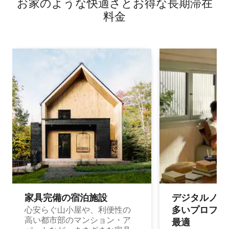
お家のような快⁠適⁠さ⁠とお⁠得⁠な長⁠期⁠滞⁠在
料⁠金
家具完備の宿⁠泊⁠施⁠設
デジタルノマド
多⁠いプ⁠ロ⁠フ⁠ェ⁠
心安らぐ山小屋や、利便性の
高い都市部のマンション・ア
最⁠適