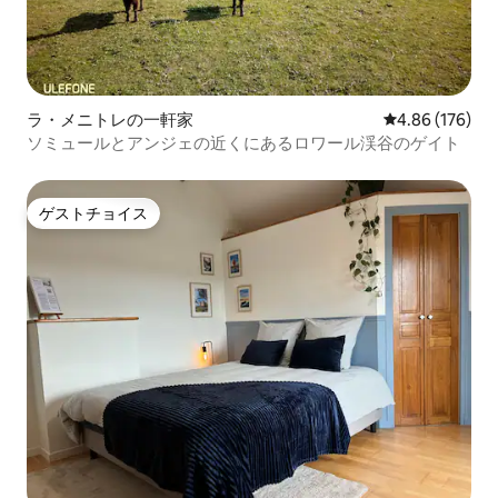
ラ・メニトレの一軒家
レビュー176件
4.86 (176)
ソミュールとアンジェの近くにあるロワール渓谷のゲイト
ゲストチョイス
ゲストチョイス