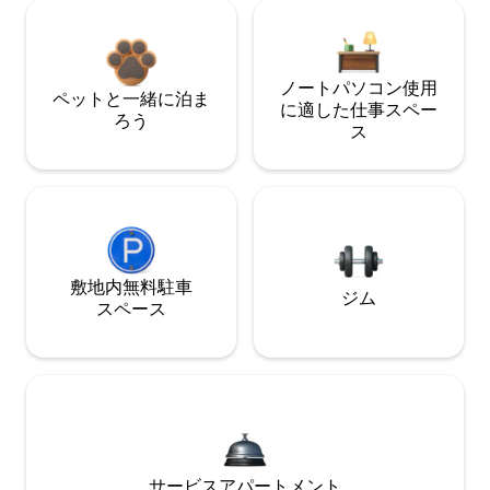
ノートパソコン使用
ペットと一緒に泊ま
に適した仕事スペー
ろう
ス
敷地内無料駐⁠車
ジム
ス⁠ペ⁠ー⁠ス
サービスアパートメント