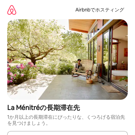
コ
ン
Airbnbでホスティング
テ
ン
ツ
に
ス
キ
ッ
プ
La Ménitréの長期滞在先
1か月以上の長期滞在にぴったりな、くつろげる宿泊先
を見つけましょう。