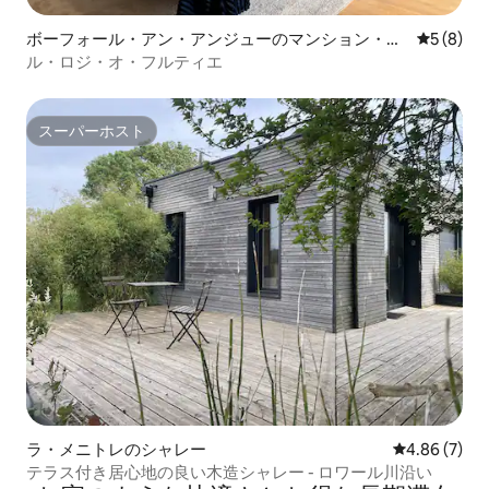
ボーフォール・アン・アンジューのマンション・ア
レビュー
5 (8)
パート
ル・ロジ・オ・フルティエ
スーパーホスト
スーパーホスト
ラ・メニトレのシャレー
レビュー7件
4.86 (7)
テラス付き居心地の良い木造シャレー - ロワール川沿い