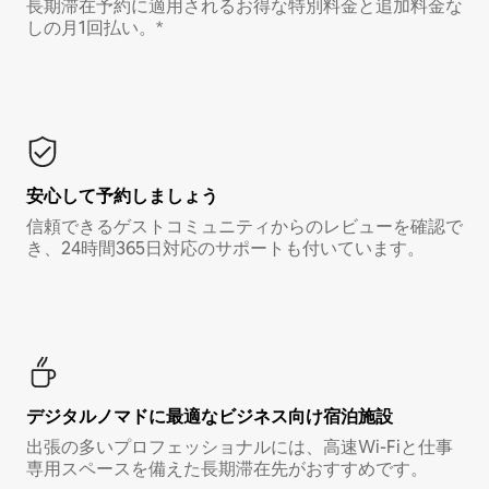
長期滞在予約に適用されるお得な特別料金と追加料金な
しの月1回払い。*
安心して予約しましょう
信頼できるゲストコミュニティからのレビューを確認で
き、24時間365日対応のサポートも付いています。
デジタルノマド⁠に最⁠適⁠なビ⁠ジ⁠ネ⁠ス⁠向⁠け宿⁠泊⁠施⁠設
出張の多いプロフェッショナルには、高速Wi-Fiと仕事
専用スペースを備えた長期滞在先がおすすめです。