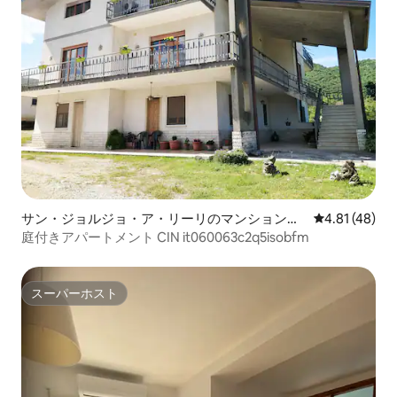
サン・ジョルジョ・ア・リーリのマンション・
レビュー48件
4.81 (48)
アパート
庭付きアパートメント CIN it060063c2q5isobfm
スーパーホスト
スーパーホスト