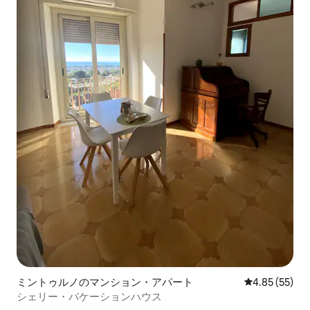
ミントゥルノのマンション・アパート
レビュー55件
4.85 (55)
シェリー・バケーションハウス