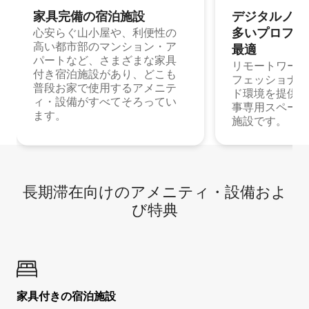
家具完備の宿⁠泊⁠施⁠設
デジタルノマド
多⁠いプ⁠ロ⁠フ⁠ェ⁠
心安らぐ山小屋や、利便性の
高い都市部のマンション・ア
最⁠適
パートなど、さまざまな家具
リモートワーク
付き宿泊施設があり、どこも
フェッショナル
普段お家で使用するアメニテ
ド環境を提供する
ィ・設備がすべてそろってい
事専用スペース
ます。
施設です。
長期滞在向け⁠のア⁠メ⁠ニ⁠テ⁠ィ⁠・設⁠備⁠およ
び特⁠典
家具付き⁠の宿⁠泊⁠施⁠設