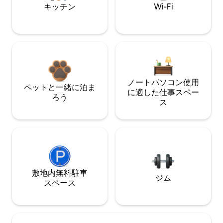
キッチン
Wi-Fi
ノートパソコン使用
ペットと一緒に泊ま
に適した仕事スペー
ろう
ス
敷地内無料駐⁠車
ジム
ス⁠ペ⁠ー⁠ス