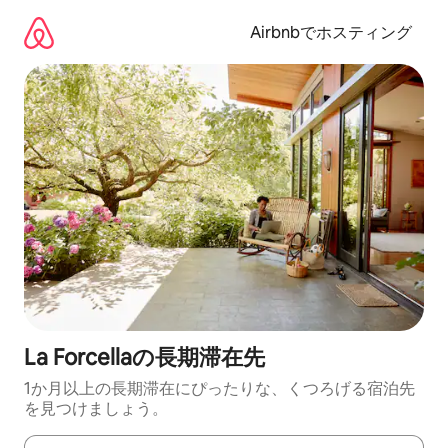
コ
ン
Airbnbでホスティング
テ
ン
ツ
に
ス
キ
ッ
プ
La Forcellaの長期滞在先
1か月以上の長期滞在にぴったりな、くつろげる宿泊先
を見つけましょう。