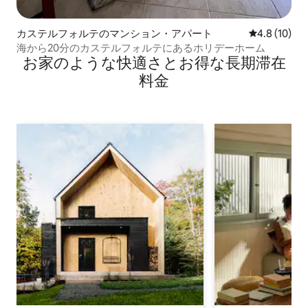
カステルフォルテのマンション・アパート
レビュー10
4.8 (10)
海から20分のカステルフォルテにあるホリデーホーム
お家のような快⁠適⁠さ⁠とお⁠得⁠な長⁠期⁠滞⁠在
料⁠金