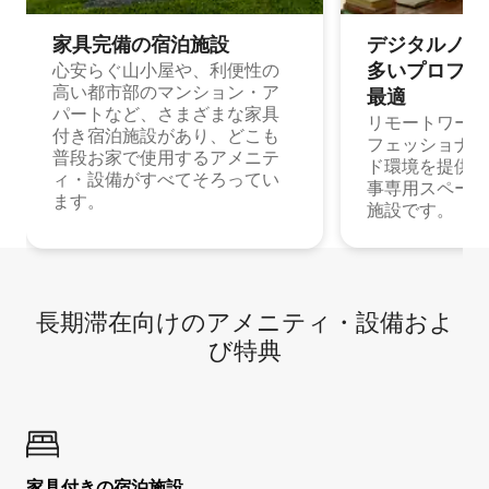
家具完備の宿⁠泊⁠施⁠設
デジタルノマド
多⁠いプ⁠ロ⁠フ⁠ェ⁠
心安らぐ山小屋や、利便性の
高い都市部のマンション・ア
最⁠適
パートなど、さまざまな家具
リモートワーク
付き宿泊施設があり、どこも
フェッショナル
普段お家で使用するアメニテ
ド環境を提供する
ィ・設備がすべてそろってい
事専用スペース
ます。
施設です。
長期滞在向け⁠のア⁠メ⁠ニ⁠テ⁠ィ⁠・設⁠備⁠およ
び特⁠典
家具付き⁠の宿⁠泊⁠施⁠設