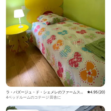
ラ・バズージュ・ド・シェメレのファームステ
レビュー20件
4.95 (20)
イ
4ベッドルームのコテージ 田舎に