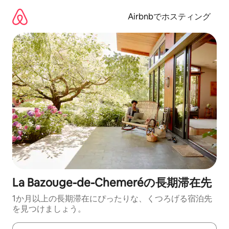
コ
ン
Airbnbでホスティング
テ
ン
ツ
に
ス
キ
ッ
プ
La Bazouge-de-Chemeréの長期滞在先
1か月以上の長期滞在にぴったりな、くつろげる宿泊先
を見つけましょう。