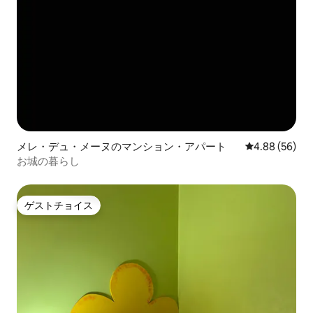
メレ・デュ・メーヌのマンション・アパート
レビュー56件
4.88 (56)
お城の暮らし
ゲストチョイス
ゲストチョイス