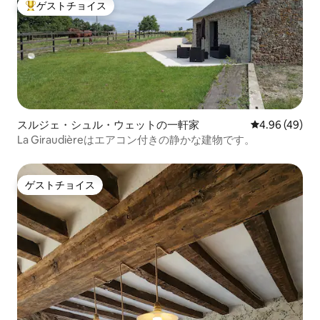
ゲストチョイス
大好評のゲストチョイスです。
スルジェ・シュル・ウェットの一軒家
レビュー49件
4.96 (49)
La Giraudièreはエアコン付きの静かな建物です。
ゲストチョイス
ゲストチョイス