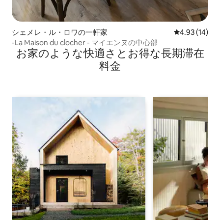
シェメレ・ル・ロワの一軒家
レビュー14件
4.93 (14)
-La Maison du clocher - マイエンヌの中心部
お家のような快⁠適⁠さ⁠とお⁠得⁠な長⁠期⁠滞⁠在
料⁠金