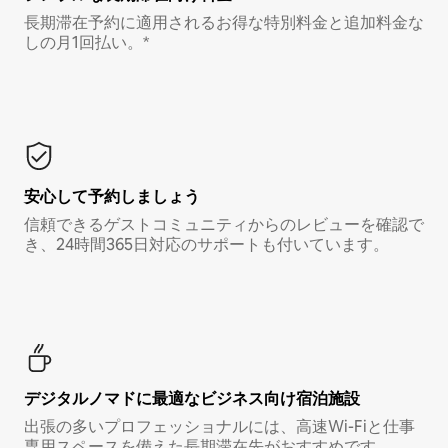
長期滞在予約に適用されるお得な特別料金と追加料金な
しの月1回払い。*
安心して予約しましょう
信頼できるゲストコミュニティからのレビューを確認で
き、24時間365日対応のサポートも付いています。
デジタルノマド⁠に最⁠適⁠なビ⁠ジ⁠ネ⁠ス⁠向⁠け宿⁠泊⁠施⁠設
出張の多いプロフェッショナルには、高速Wi-Fiと仕事
専用スペースを備えた長期滞在先がおすすめです。