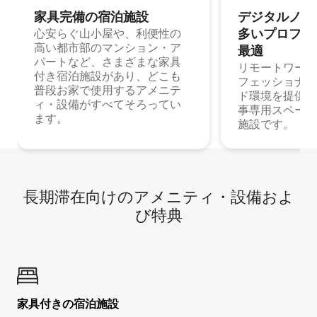
家具完備の宿⁠泊⁠施⁠設
デジタルノマド
多⁠いプ⁠ロ⁠フ⁠ェ⁠
心安らぐ山小屋や、利便性の
高い都市部のマンション・ア
最⁠適
パートなど、さまざまな家具
リモートワーク
付き宿泊施設があり、どこも
フェッショナル
普段お家で使用するアメニテ
ド環境を提供する
ィ・設備がすべてそろってい
事専用スペース
ます。
施設です。
長期滞在向け⁠のア⁠メ⁠ニ⁠テ⁠ィ⁠・設⁠備⁠およ
び特⁠典
家具付き⁠の宿⁠泊⁠施⁠設