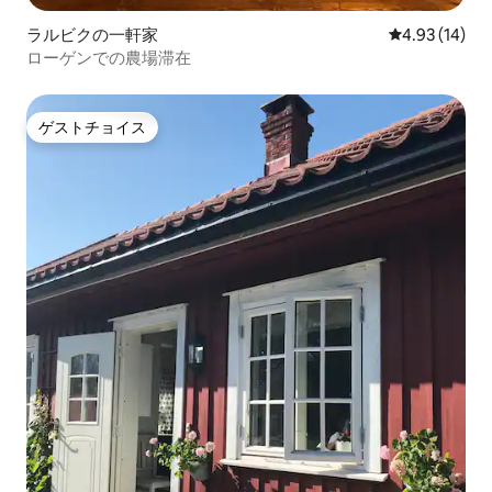
ラルビクの一軒家
レビュー14件
4.93 (14)
ローゲンでの農場滞在
ゲストチョイス
ゲストチョイス