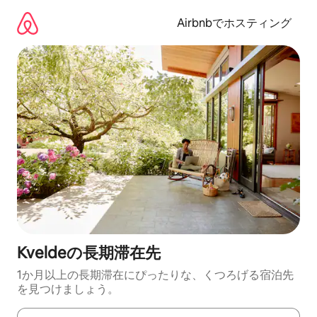
コ
ン
Airbnbでホスティング
テ
ン
ツ
に
ス
キ
ッ
プ
Kveldeの長期滞在先
1か月以上の長期滞在にぴったりな、くつろげる宿泊先
を見つけましょう。