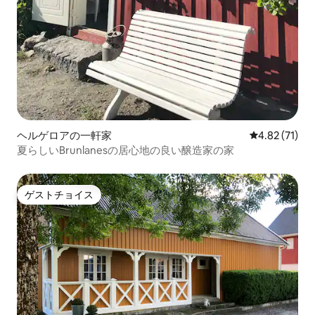
ヘルゲロアの一軒家
レビュー71件
4.82 (71)
夏らしいBrunlanesの居心地の良い醸造家の家
ゲストチョイス
ゲストチョイス