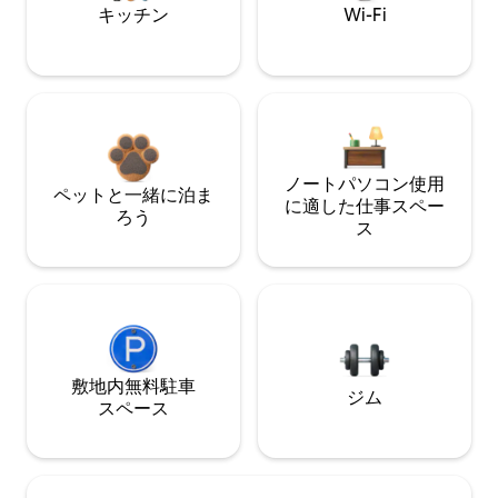
キッチン
Wi-Fi
ノートパソコン使用
ペットと一緒に泊ま
に適した仕事スペー
ろう
ス
敷地内無料駐⁠車
ジム
ス⁠ペ⁠ー⁠ス