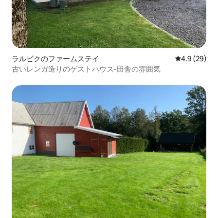
ラルビクのファームステイ
レビュー29
4.9 (29)
古いレンガ造りのゲストハウス-田舎の雰囲気