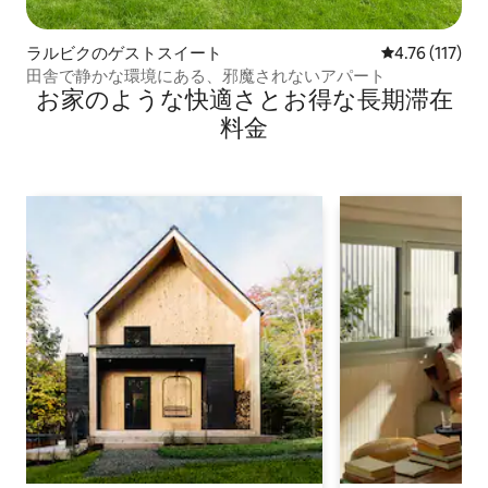
ラルビクのゲストスイート
レビュー117
4.76 (117)
田舎で静かな環境にある、邪魔されないアパート
お家のような快⁠適⁠さ⁠とお⁠得⁠な長⁠期⁠滞⁠在
料⁠金