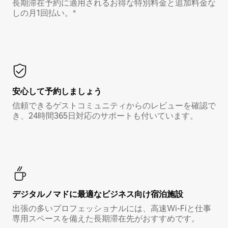
長期滞在予約に適用されるお得な特別料金と追加料金な
しの月1回払い。*
安心して予約しましょう
信頼できるゲストコミュニティからのレビューを確認で
き、24時間365日対応のサポートも付いています。
デジタルノマド⁠に最⁠適⁠なビ⁠ジ⁠ネ⁠ス⁠向⁠け宿⁠泊⁠施⁠設
出張の多いプロフェッショナルには、高速Wi-Fiと仕事
専用スペースを備えた長期滞在先がおすすめです。