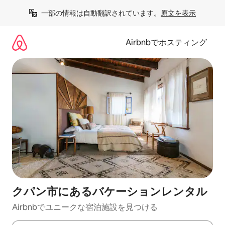
コ
一部の情報は自動翻訳されています。
原文を表示
ン
テ
ン
Airbnbでホスティング
ツ
に
ス
キ
ッ
プ
クパン市にあるバケーションレンタル
Airbnbでユニークな宿泊施設を見つける