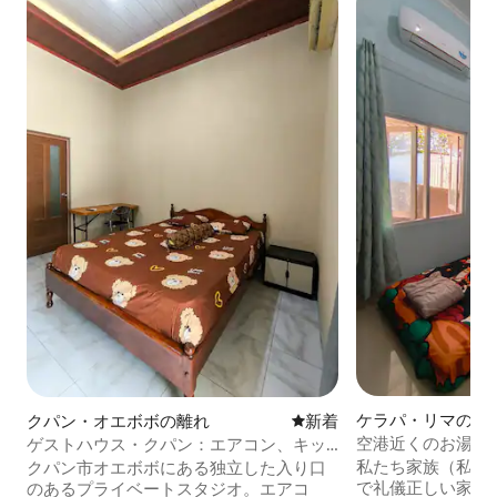
ケラパ・リマの個
クパン・オエボボの離れ
新しい宿泊先
新着
空港近くのお湯が
ゲストハウス・クパン：エアコン、キッ
室
チン、空港近く
私たち家族（私、
クパン市オエボボにある独立した入り口
で礼儀正しい家庭
のあるプライベートスタジオ。エアコ