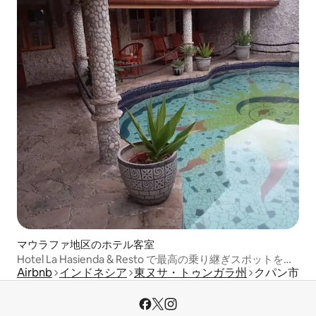
マウラファ地区のホテル客室
Hotel La Hasienda & Resto で最高の乗り継ぎスポットを訪
Airbnb
インドネシア
東ヌサ・トゥンガラ州
クパン市
れよう