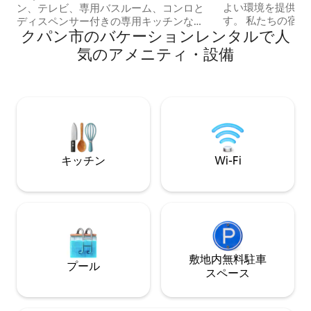
よい環境を提供す
ン、テレビ、専用バスルーム、コンロと
す。 私たちの宿泊施設は幹線道路沿いに
ディスペンサー付きの専用キッチンな
クパン市のバケーションレンタルで人
位置しているため
ど、アパートメントにふさわしい設備が
ません。必需品を
充実しています。広々としたお部屋とベ
気のアメニティ・設備
る必要はありません： 徒歩5分：
ッド。 トランジットに非常に便利です。
ストラン、コンビ
エル・タリ空港からわずか±10分、テナウ
セスできます。 
港から±20分です。 朝食と送迎のオプシ
ただけます。 空
ョンをご用意しております。家族経営の
ンタルをお手頃な
ため、ご要望は遅くとも1日前までにお願
ます。
いします。このサービスは、スケジュー
ルの空き状況に応じて再確認させていた
だきます。
キッチン
Wi-Fi
敷地内無料駐⁠車
プール
ス⁠ペ⁠ー⁠ス