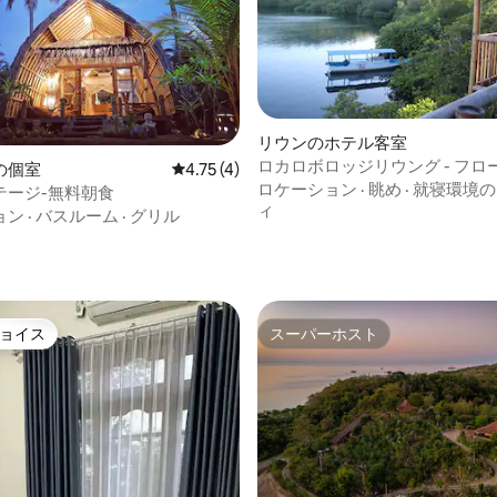
リウンのホテル客室
ロカロボロッジリウング - フロ
の個室
レビュー4件、5つ星中4.75つ星の平均評価
4.75 (4)
ロケーション
·
眺め
·
就寝環境の
テージ-無料朝食
ィ
ョン
·
バスルーム
·
グリル
4.88つ星の平均評価
ョイス
スーパーホスト
ョイス
スーパーホスト