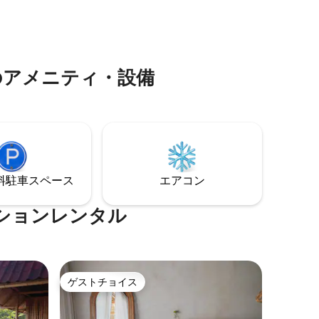
お楽しみください。 サーファー、自然愛
プに最適で
好家、旅行者に最適です。ロテ島の最高
てシード
の生活を一緒に体験しましょう。
地球上で
う...
のアメニティ・設備
⁠車ス⁠ペ⁠ー⁠ス
エアコン
ションレンタル
ゲストチョイス
ゲストチョイス