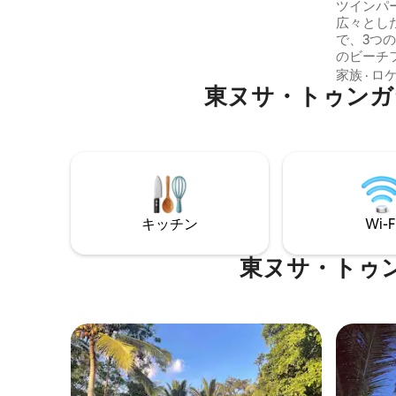
ヴィラ
ツインパ
campfire. Horseback riding on the hills is
広々とし
also available for a unique memory. ・25
で、3つ
mins from airport ・15 mins from beach
のビーチ
徴です。
家族
·
ロ
東ヌサ・トゥンガ
ャンビュ
へも簡単に
的に有名
ブレイク
のレスト
ロケーシ
ンス、世
います。
キッチン
Wi-F
める方に
東ヌサ・トゥ