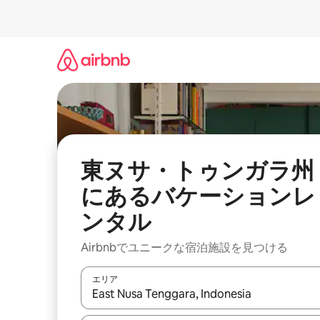
コ
ン
テ
ン
ツ
に
ス
キ
ッ
プ
東ヌサ・トゥンガラ州
にあるバケーションレ
ンタル
Airbnbでユニークな宿泊施設を見つける
エリア
検索結果が表示されたら、上下の矢印キーを使っ