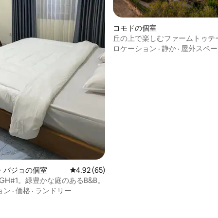
コモドの個室
丘の上で楽しむファームトゥテ
4.83つ星の平均評価
験
ロケーション
·
静か
·
屋外スペー
・バジョの個室
レビュー65件、5つ星中4.92つ星の平均評価
4.92 (65)
a GH#1。緑豊かな庭のあるB&B。
ョン
·
価格
·
ランドリー