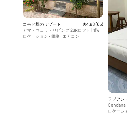
コモド郡のリゾート
レビュー65件、5つ星中
4.83 (65)
アマ・ウェラ・リビング 2BRロフト | 1階
ロケーション
·
価格
·
エアコン
ラブアン
Cendan
ロケーシ