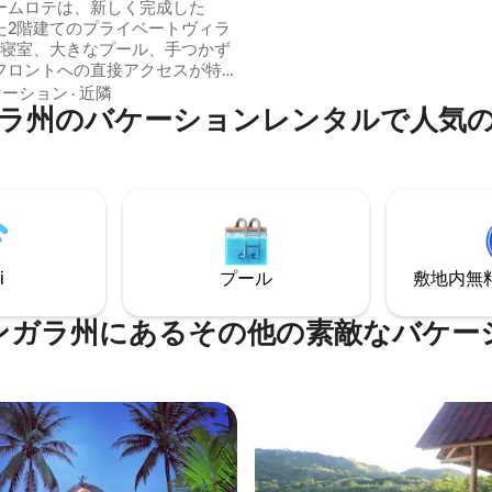
ームロテは、新しく完成した
するご家族や4 ～ 5名のグルー
た2階建てのプライベートヴィラ
す。ビーチフロントの道を歩い
の寝室、大きなプール、手つかず
リゾートまで簡単に行けます。
フロントへの直接アクセスが特
最も素晴らしい夕焼けに備えましょ
ヴィラからはパノラマのオーシ
ケーション
·
近隣
ラ州のバケーションレンタルで人気
ーを楽しめ、ネンベララビーチ
直接アクセスできます。 世界
なベシアル（Tランド）のサーフ
や、ネンベララビレッジの最高
ランやバーの近くという絶好の
ョンにあり、リラックス、ロマ
界クラスの波が自然に融合して
 リラックスした島での休暇を求
i
プール
敷地内無料駐
理想的なロケーションです！
ンガラ州にあるその他の素敵なバケー