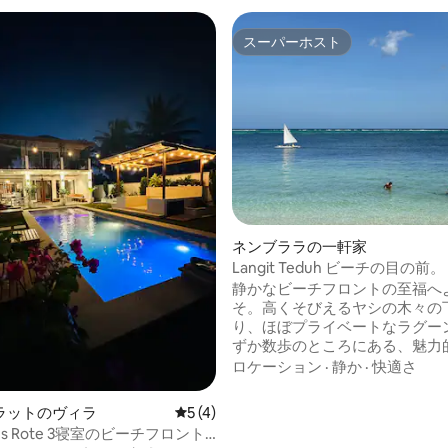
スーパーホスト
スーパーホスト
星中5つ星の平均評価
ネンブララの一軒家
Langit Teduh ビーチの目の前
ートヴィラ貸切
静かなビーチフロントの至福へ
そ。高くそびえるヤシの木々の
り、ほぼプライベートなラグー
ずか数歩のところにある、魅力
なヴィラは、ローテ島の理想的
ロケーション
·
静か
·
快適さ
です。サーフィン、水泳、釣り
ング、食事、リラックス...自炊
ラットのヴィラ
レビュー4件、5つ星中5つ星の平均評価
5 (4)
または単に近くの多くのレスト
 3寝室のビーチフロント
ションを散策/スクーターで行