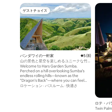
ゲストチョイス
ゲストチョイス
パンダワイの一軒家
レビュー8件、5つ
5 (8)
山の景色と星空を楽しめるユニークな竹
の家
Welcome to Hars Garden Sumba.
Perched on a hill overlooking Sumba’s
endless rolling hills—known as the
"Dragon's Back"—where you can feel
Mother Earth. This unique bamboo
ロケーション
·
バスルーム
·
快適さ
house is shaped like a bird flapping its
wings, with 1 bedroom, 1 bathroom, and a
scenic view space. Here, you can enjoy
ロテ・バ
stunning sunrises, breathtaking sunsets,
Twin Palms Rote
and a sky full of stars around the