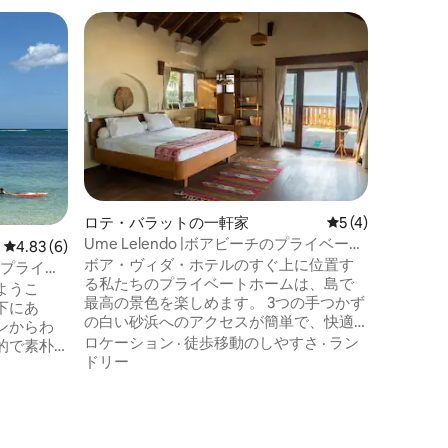
ラボヤ・
ゲス
大好評
ダッサン
トヴィラ
インドネ
あるプライ
うこそ。 ダッサン海岸線の丘陵地に位置
するヴィ
しい岬、
ロケーシ
望できます。 あなただけ
ら、ドラ
楽しみく
ロテ・バラットの一軒家
レビュー4件、5
5 (4)
完全にあな
Ume Lelendo |ボアビーチのプライベート
レビュー6件、5つ星中4.83つ星の平均評価
4.83 (6)
在以上の
オーシャンビュービラ
ボア・ヴィダ・ホテルのすぐ上に位置す
た一角を
。 プライベ
る私たちのプライベートホームは、島で
は、あな
ようこ
最高の景色を楽しめます。 3つの手つかず
にある経
下にあ
の白い砂浜へのアクセスが簡単で、快適
ンからわ
な家から完璧な波が見えながら、日の出
ロケーション
·
徒歩移動のしやすさ
·
ラン
的で素朴
と夕日を眺めて一日を過ごすことができ
ドリー
な隠れ家
ます。 専用バスルーム、定期的なハウス
、ダイビ
キーピング、オープンエアキッチン、オ
を楽しむ、
ーシャンフロントダイニング、サンセッ
ランオプ
トデッキを備えたエアコン付きの客室を
くのに満足