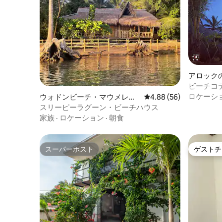
アロック
ビーチコ
ロケーシ
ウォドンビーチ・マウメレ経
レビュー56件、5つ星中
4.88 (56)
由の一軒家
スリーピーラグーン・ビーチハウス
家族
·
ロケーション
·
朝食
スーパーホスト
ゲストチ
スーパーホスト
ゲストチ