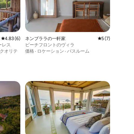
レビュー6件、5つ星中4.83つ星の平均評価
4.83 (6)
ネンブララの一軒家
レビュー7件、5
5 (7)
ーレス
ビーチフロントのヴィラ
クオリテ
価格
·
ロケーション
·
バスルーム