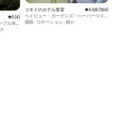
コモドのホテル客室
レビュー164件、5つ星
4.68 (164)
ベイビュー・ガーデンズ・ハーバーマス
レビュー4件、5つ星中5つ星の平均評価
5 (4)
ター・スイート
価格
·
ロケーション
·
静か
ーブル体
ス