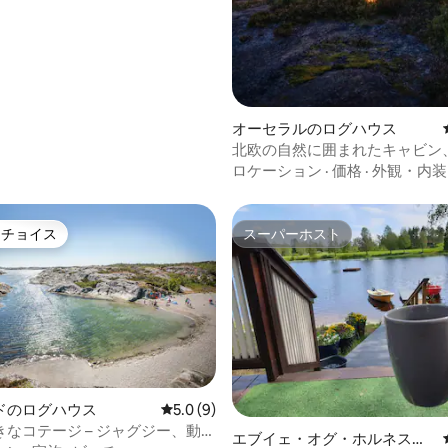
オーセラルのログハウス
北欧の自然に囲まれたキャビン
ベートドック＆ジャグジー
ロケーション
·
価格
·
外観・内装
トチョイス
スーパーホスト
ゲストチョイスです。
スーパーホスト
ドのログハウス
レビュー9件、5つ星中5.0つ星の平均評価
5.0 (9)
なコテージ – ジャグジー、動物
4.95つ星の平均評価
エブイェ・オグ・ホルネスの