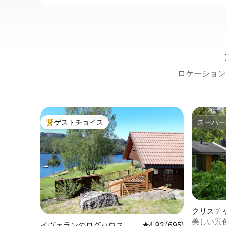
ロケーション
ゲストチョイス
スーパー
大好評のゲストチョイスです。
スーパー
クリスチ
ス
美しい景
イヴェランのログハウス
レビュー695件、5つ星中
4.92 (695)