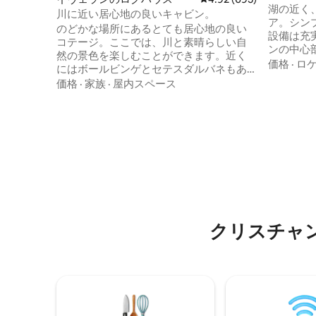
ージ、K
湖の近く
川に近い居心地の良いキャビン。
ア。シン
のどかな場所にあるとても居心地の良い
設備は充
コテージ。ここでは、川と素晴らしい自
ンの中心
然の景色を楽しむことができます。近く
ョッピン
価格
·
ロ
にはボールビンゲとセテスダルバネもあ
（Sørla
ります。コテージはR9からわずか10分、
価格
·
家族
·
屋内スペース
ーデラン
ヴェンネスラから20分、クリスチャンス
ィク・ボー
ンから30分、クリスチャンスン動物園か
す。 コテージはヘムニングスヴァネット
ら45分、自転車ルート3から100mの場所
近くの閑
にあります。インターネットは非常に高
泳ぎや釣
速です。リクエストに応じて、暖炉付き
さな砂浜
のアウトドアルームを借りることができ
ア。マー
ます。コテージから50メートルの川の水
ハイキングエリア。
浴場。多くのハイキングコース。手漕ぎ
コテージか
ボートは4月から11月まで借りることがで
で営業）
きます。川には小さな魚がたくさんいま
クリスチャ
す。釣り券は必要ありません。