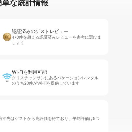
単⁠な統⁠計⁠情⁠報
認証済みのゲ⁠ス⁠ト⁠レ⁠ビ⁠ュ⁠ー
470件を超える認証済みレビューを参考に選びま
しょう
Wi-Fiを利⁠用⁠可⁠能
クリスチャンサンにあるバケーションレンタル
のうち20件がWi-Fiを提供しています
宿泊先はゲストから高評価を得ており、平均評価は5つ