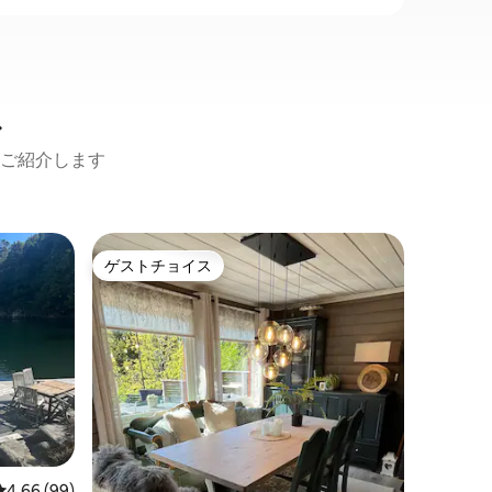
ス
ご紹介します
リンデス
ゲストチョイス
ゲス
ゲストチョイス
大好評
基準の良
ビン
ご家族一
用のベッ
ン。 シ
備がすべ
いだり、
ロケーシ
イキング
ャビンに
のマス釣
ンまで60分
レビュー99件、5つ星中4.66つ星の平均評価
4.66 (99)
クライミ