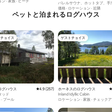
ョン
·
家族
·
ビーチ
ログハウス
バレルサウナ、ホットタブ、手
ト、そしてリラックスを楽しめ
価格
·
ロケーション
·
近隣
ジ
ペットと泊まれるログハウス
トチョイス
ゲストチョイス
ゲストチョイスです。
ゲストチョイス
中4.93つ星の平均評価
ログハウス
レビュー257件、5つ星中4.9つ星の平均評価
4.9 (257)
ホーネスのログハウス
タッド
Inland Idyllic Cabin
格
·
プール
ロケーション
·
家族
·
チェックア