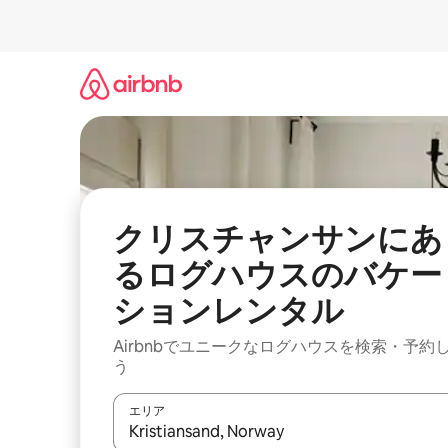
コ
ン
テ
ン
ツ
に
ス
キ
ッ
プ
クリスチャンサンにあ
るログハウスのバケー
ションレンタル
Airbnbでユニークなログハウスを検索・予約
う
エリア
検索結果が表示されたら、上下の矢印キーを使っ