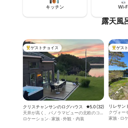
キッチン
Wi-F
露天風
ゲストチョイス
ゲス
大好評のゲストチョイスです。
大好評の
リレサン
クリスチャンサンのログハウス
レビュー32件、5つ星
5.0 (32)
クヴォー
天井が高く、パノラマビューの北欧のコ
テージ
家族
·
ロ
ロケーション
·
家族
·
外観・内装