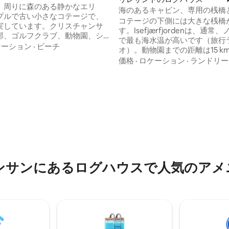
RSのダウンタウンに近い
、周りに森のある静かなエリ
海のあるキャビン、専用の桟橋
プルで古い小さなコテージで、
コテージの下側には大きな桟橋
実しています。クリスチャンサ
す。Isefjærfjordenは、通常
部、ゴルフクラブ、動物園、シ
で最も海水温が高いです（旅行
グセンター
ケーション
·
ビーチ
オ）。動物園までの距離は15 km
ndssenteret）、アクアラマ（バ
テージの正面は急斜面ですが、
価格
·
ロケーション
·
ランドリー
ド）まで車で15分。湖（ユストヴ
が付いています。キャビンへの
トハヴン）からは約1.5kmで
とキャビンの駐車スペースがあ
ビンまでの道路はやや狭いです
静なエリアにあります。 素敵な
ルと椅子を備えた大きな桟橋。 コテージ
りに適した水辺まで徒歩3分。小
には水道が敷設されています。
、ベンチ、バーベキューエリ
には全く新しいトイレがありま
クされた小道がある素晴らしい
ターネットとテレビのスキーム。 スラ
 最寄りの食料品店は
ドドア/窓付きの埋め込み式テラ
ら約1 kmです（月～土23時ま
ドルームには二段ベッド、2ベ
。
にはダブルベッド。
ンサンにあるログハウスで人気のアメ