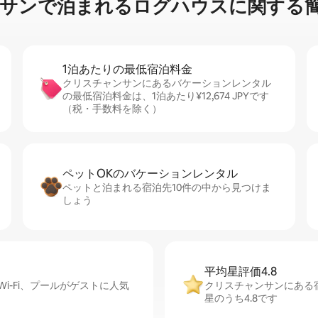
泊⁠ま⁠れ⁠るロ⁠グ⁠ハ⁠ウ⁠ス⁠に関⁠す⁠る簡⁠
1泊あたりの最⁠低⁠宿⁠泊⁠料⁠金
クリスチャンサンにあるバケーションレンタル
の最低宿泊料金は、1泊あたり¥12,674 JPYです
（税・手数料を除く）
ペットOKのバ⁠ケ⁠ー⁠シ⁠ョ⁠ンレ⁠ン⁠タ⁠ル
ペットと泊まれる宿泊先10件の中から見つけま
しょう
平均星評価4.8
-Fi、プールがゲストに人気
クリスチャンサンにある
星のうち4.8です