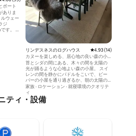
35分。B
とボート
料品店、B
がありま
ーノルウ
、ノルウェー
ラジ
です。 コ
フェンス
主要道路
り、キャ
リンデスネスのログハウス
レビュー14件、5つ星
4.93 (14)
。テーブ
カヌーを楽しめる、居心地の良い森の小
屋
苔とシダの間にある、木々の間を太陽の
コテージ
光が踊るような心地よい森の小屋。 スイ
す。イン
レンの間を静かにパドルをこいで、ビー
イ
バーの小屋を通り過ぎるか、朝の太陽の
ス。2ベッ
下でコーヒーカップや友人、本と一緒に
家族
·
ロケーション
·
就寝環境のクオリテ
ッドルーム
デッキにいます。 ここには平穏、鳥のさ
ィ
ニティ・設備
えずり、そして小さな喜びのための多く
のスペースがあります。 電波は悪いです
が（幸いなことに）、必要なときにはWi-
Fiがあります。 ショップ、カフェ、街の生
活まで20分、クリスチャンサンの動物園
まで45分。ここは、周辺を散策して体験
するのにも、ただそこにいて深呼吸する