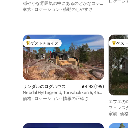
園20分
ロケーシ
穏やかな雰囲気の中にあるのどかなコテ
ージ
家族
·
ロケーション
·
移動のしやすさ
ゲストチョイス
ゲス
大好評のゲストチョイスです。
大好評の
リンダルのログハウス
レビュー199件、5つ星
4.93 (199)
Nebdal Hyttegrend, Torvabakken 5, 4580
Lyngdal
価格
·
ロケーション
·
情報の正確さ
エフエの
フェレス
家族
·
価