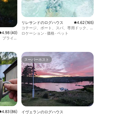
リレサンドのログハウス
レビュー165件、5つ星
4.62 (165)
コテージ、ボート、スパ、専用ドック、
レビュー40件、5つ星中4.98つ星の平均評価
4.98 (40)
リレサンド
ロケーション
·
価格
·
ペット
、プライ
スーパーホスト
スーパーホスト
レビュー86件、5つ星中4.83つ星の平均評価
4.83 (86)
イヴェランのログハウス