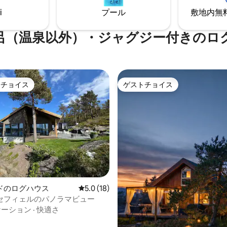
i
プール
敷地内無料駐
呂（温泉以外）・ジャグジー付きのロ
トチョイス
ゲストチョイス
ゲストチョイスです。
ゲストチョイス
ドのログハウス
レビュー18件、5つ星中5.0つ星の平均評価
5.0 (18)
中5.0つ星の平均評価
セフィェルのパノラマビュー
ケーション
·
快適さ