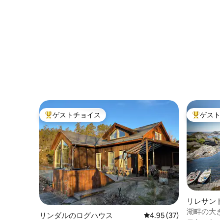
ゲストチョイス
ゲス
大好評のゲストチョイスです。
大好評の
リレサン
湖畔の大き
リンダルのログハウス
レビュー37件、5つ星中
4.95 (37)