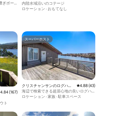
漕ぎボー
内陸水域沿いのコテージ
るコテー
ロケーション
·
おもてなし
スーパーホスト
スーパーホスト
クリスチャンサンのログハウ
レビュー43件、5つ星
4.88 (43)
ス
海辺で検索できる超居心地の良いログハ
レビュー167件、5つ星中4.84つ星の平均評価
4.84 (167)
ウス😊
ロケーション
·
家族
·
駐車スペース
ウト