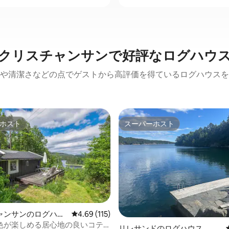
クリスチャンサンで好評なログハウ
や清潔さなどの点でゲストから高評価を得ているログハウスを
ホスト
スーパーホスト
ホスト
スーパーホスト
ャンサンのログハウ
レビュー115件、5つ星中4.69つ星の平均評価
4.69 (115)
色が楽しめる居心地の良いコテ
4.92つ星の平均評価
リレサンドのログハウス