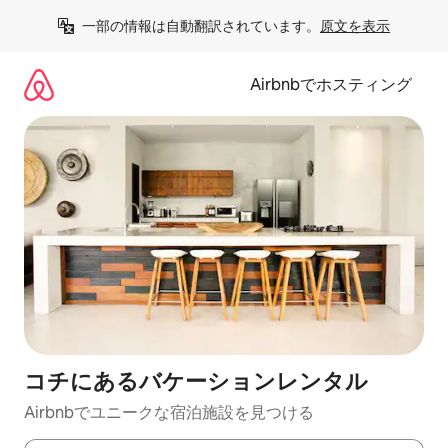
コ
一部の情報は自動翻訳されています。
原文を表示
ン
テ
ン
Airbnbでホスティング
ツ
に
ス
キ
ッ
プ
コチにあるバケーションレンタル
Airbnbでユニークな宿泊施設を見つける