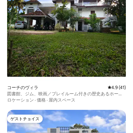
コーチのヴィラ
レビュー41
4.9 (41)
図書館、ジム、映画／プレイルーム付きの歴史あるホーム
ステイ
ロケーション
·
価格
·
屋内スペース
ゲストチョイス
ゲストチョイス