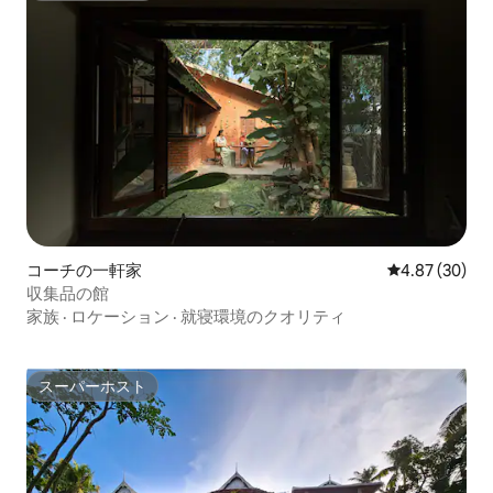
コーチの一軒家
レビュー30件
4.87 (30)
収集品の館
家族
·
ロケーション
·
就寝環境のクオリティ
スーパーホスト
スーパーホスト