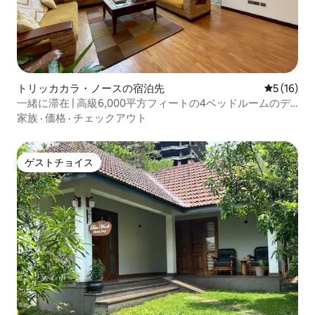
トリッカカラ・ノースの宿泊先
レビュー1
5 (16)
一緒に滞在 | 高級6,000平方フィートの4ベッドルームのデ
ュプレックス
家族
·
価格
·
チェックアウト
ゲストチョイス
ゲストチョイス