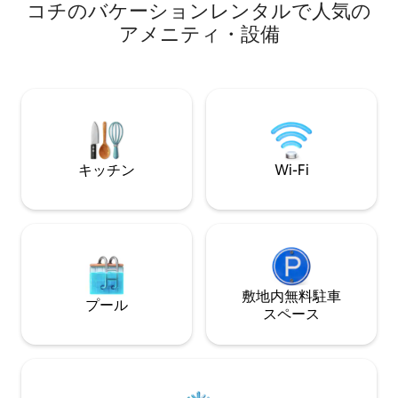
ニー付きリビングルーム、キッチン、バ
コチのバケーションレンタルで人気の
イバシー。人混み
スルーム • エアコン、55インチテレビ、
星ホテルの代替案
アメニティ・設備
洗濯機 • Wi-Fi付きワークデスク 近隣： •
た。Amélieの
近くにカフェやお店がある中心部に位置 •
ています。自然な
インフォパーク＆サンライズ病院まで4
がらの大胆さが特
Km • 空港から45 ～50分 • 鉄道駅から30
理、専用のワーク
～35分 • フォートコーチまで60 ～75分
しているものの全
いコンシェルジュ
キッチン
Wi-Fi
敷地内無料駐⁠車
プール
ス⁠ペ⁠ー⁠ス