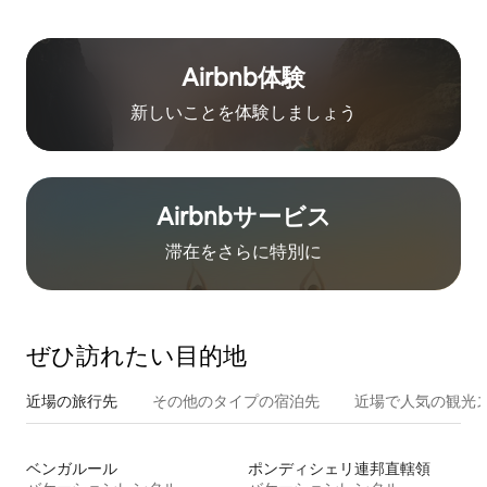
Airbnb体験
新しいことを体験しましょう
Airbnb⁠サ⁠ー⁠ビ⁠ス
滞在をさ⁠ら⁠に特⁠別⁠に
ぜひ訪⁠れ⁠た⁠い目⁠的⁠地
近場の旅行先
その他のタ⁠イ⁠プ⁠の宿⁠泊⁠先
近場で人気の観光
ベンガルール
ポンディシェリ連邦直轄領