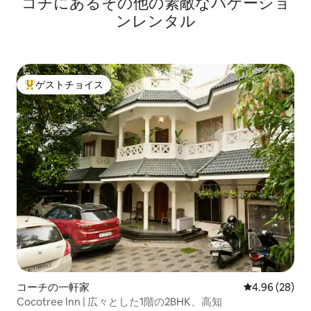
コチにあるその他の素敵なバケーショ
ンレンタル
ゲストチョイス
大好評のゲストチョイスです。
コーチの一軒家
レビュー28件
4.96 (28)
Cocotree Inn | 広々とした1階の2BHK、高知