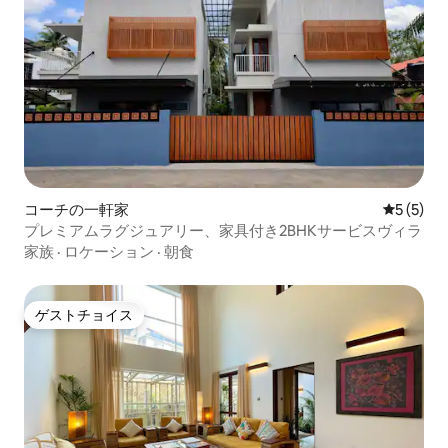
コーチの一軒家
レビュー
5 (5)
プレミアムラグジュアリー、家具付き2BHKサービスヴィラ
家族
·
ロケーション
·
朝食
ゲストチョイス
ゲストチョイス