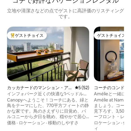
コチで好評なバケーションレンタル
立地や清潔さなどの点でゲストに高評価のリスティング
です。
ゲストチョイス
ゲストチョイス
大好評のゲストチョイスです。
ゲストチョイス
カッカナードのマンション・ア
レビュー52件、5つ星中5つ
5 (52)
コーチのコンドミ
パート
インフォパーク近くの快適な1ベッドルー
Amélieと一緒
ム+眺めが良い+ Wi-Fi +エアコン
宿泊先で海の景色
Canopyへようこそ！コーチにある、緑と
Amélie at N
鳥をテーマにした、770平方フィートの静
ましょう。コーチ
かな家です。鳥のさえずりに目覚め、バ
見下ろす、3,50
ルコニーから夕日を眺め、穏やかで居心
ーフロント・レジデ
地の良い空間でくつろぎましょう！ アメ
ルーム、素晴らし
価格
·
ロケーション
·
移動のしやすさ
ロケーション
·
価
ニティ・設備と快適さ： • 寝室、バルコ
ホテルでは到底提
ィ