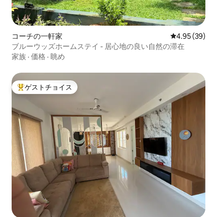
コーチの一軒家
レビュー39件
4.95 (39)
ブルーウッズホームステイ - 居心地の良い自然の滞在
家族
·
価格
·
眺め
ゲストチョイス
大好評のゲストチョイスです。