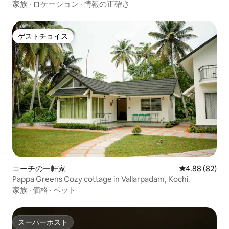
家族
·
ロケーション
·
情報の正確さ
ゲストチョイス
ゲストチョイス
コーチの一軒家
レビュー82件
4.88 (82)
Pappa Greens Cozy cottage in Vallarpadam, Kochi.
家族
·
価格
·
ペット
スーパーホスト
スーパーホスト