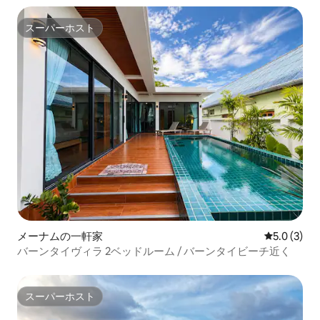
スーパーホスト
スーパーホスト
メーナムの一軒家
レビュー3
5.0 (3)
バーンタイヴィラ 2ベッドルーム / バーンタイビーチ近く
スーパーホスト
スーパーホスト