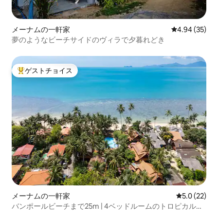
メーナムの一軒家
レビュー35件
4.94 (35)
夢のようなビーチサイドのヴィラで夕暮れどき
ゲストチョイス
大好評のゲストチョイスです。
メーナムの一軒家
レビュー22
5.0 (22)
バンポールビーチまで25m | 4ベッドルームのトロピカルプ
ールヴィラ