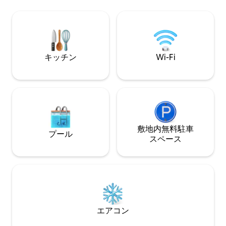
エアコン付きジム
ての設備が含まれています。大人4名と子
ドテーブル、バー
供2名まで宿泊可能です（ベビーベッド付
このヴィラは、最
き）。 正確な情報を得るには、こちらの
す 260平方メー
Airbnbで旅行者によるすべてのレビュー
と250平方メート
とコメントをお読みください）。写真を
見て説明をお読みください。
キッチン
Wi-Fi
敷地内無料駐⁠車
プール
ス⁠ペ⁠ー⁠ス
エアコン