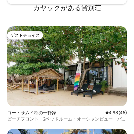
カヤックがある貸別荘
ゲストチョイス
ゲストチョイス
コー・サムイ郡の一軒家
レビュー46件
4.93 (46)
ビーチフロント・2ベッドルーム・オーシャンビュー・バン
ポー