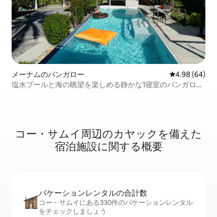
メーナムのバンガロー
レビュー64件
4.98 (64)
塩水プールと海の眺望を楽しめる静かな1寝室のバンガロー
（R2）
コー・サムイ周辺のカ⁠ヤ⁠ッ⁠クを備⁠え⁠た
宿⁠泊⁠施⁠設に関⁠す⁠る概⁠要
バケーションレ⁠ン⁠タ⁠ル⁠の合⁠計⁠数
コー・サムイにある330件のバケーションレンタル
をチェックしましょう