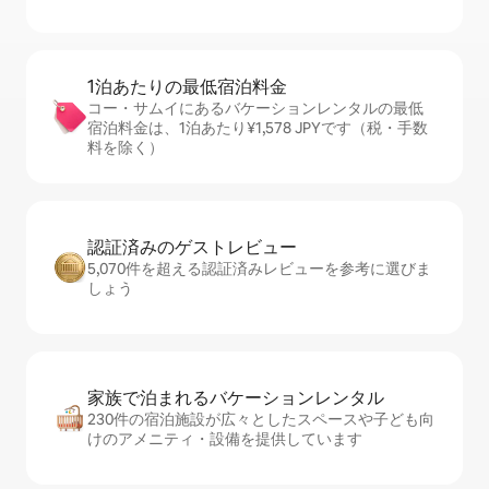
1泊あたりの最⁠低⁠宿⁠泊⁠料⁠金
コー・サムイにあるバケーションレンタルの最低
宿泊料金は、1泊あたり¥1,578 JPYです（税・手数
料を除く）
認証済みのゲ⁠ス⁠ト⁠レ⁠ビ⁠ュ⁠ー
5,070件を超える認証済みレビューを参考に選びま
しょう
家族で泊まれるバ⁠ケ⁠ー⁠シ⁠ョ⁠ンレ⁠ン⁠タ⁠ル
230件の宿泊施設が広々としたスペースや子ども向
けのアメニティ・設備を提供しています