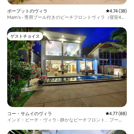
ボープットのヴィラ
レビュー38件
4.74 (38)
Mam's - 専用プール付きのビーチフロントヴィラ（寝室4
室）
ゲストチョイス
ゲストチョイス
コー・サムイのヴィラ
レビュー88件
4.77 (88)
インド・ビーチ・ヴィラ - 静かなビーチフロント、プー
ル、夕日