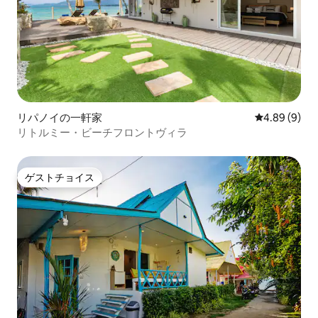
リパノイの一軒家
レビュー9件
4.89 (9)
リトルミー・ビーチフロントヴィラ
ゲストチョイス
ゲストチョイス