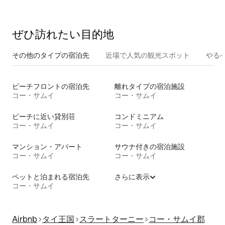
ぜひ訪⁠れ⁠た⁠い目⁠的⁠地
その他のタ⁠イ⁠プ⁠の宿⁠泊⁠先
近場で人気の観光スポット
やる
ビーチフロントの宿泊先
離れタイプの宿泊施設
コー・サムイ
コー・サムイ
ビーチに近い貸別荘
コンドミニアム
コー・サムイ
コー・サムイ
マンション・アパート
サウナ付きの宿泊施設
コー・サムイ
コー・サムイ
ペットと泊まれる宿泊先
さらに表示
コー・サムイ
Airbnb
タイ王国
スラートターニー
コー・サムイ郡