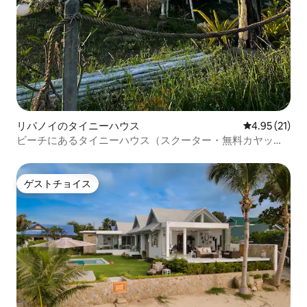
リパノイのタイニーハウス
レビュー21件
4.95 (21)
ビーチにあるタイニーハウス（スクーター・無料カヤック
付き）
ゲストチョイス
ゲストチョイス