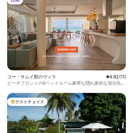
Luxe
Luxe
コー・サムイ郡のヴィラ
レビュー11件
4.82 (11)
ビーチフロントの6ベッドルーム豪華な隠れ家的な宿泊先
（専用プール付き）
ゲストチョイス
大好評のゲストチョイスです。