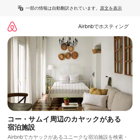
コ
一部の情報は自動翻訳されています。
原文を表示
ン
テ
ン
Airbnbでホスティング
ツ
に
ス
キ
ッ
プ
コー・サムイ周辺のカ⁠ヤ⁠ッ⁠ク⁠があ⁠る
宿⁠泊⁠施⁠設
Airbnbでカヤックがあるユニークな宿泊施設を検索・