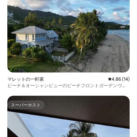
マレットの一軒家
レビュー14件
4.86 (14)
ビーチ＆オーシャンビューのビーチフロントガーデンヴィ
ラ。
スーパーホスト
スーパーホスト