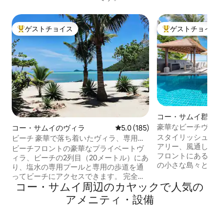
ゲストチョイス
ゲストチョイス
大好評のゲストチョイスです。
大好評のゲストチ
コー・サムイ郡の
豪華なビーチヴィ
コー・サムイのヴィラ
レビュー185件、5つ星中5.0
5.0 (185)
ム」
スタイリッシュで
ビーチ 豪華で落ち着いたヴィラ、専用ス
アリー、風通しが
イミングプール付き
ビーチフロントの豪華なプライベートヴ
フロントにあるこ
ィラ、ビーチの2列目（20メートル）にあ
の小さな島々とそ
り、塩水の専用プールと専用の歩道を通
を楽しむことがで
ってビーチにアクセスできます。 完全な
えています。 52
コー・サムイ周辺のカ⁠ヤ⁠ッ⁠クで人⁠気⁠の
プライバシーを確保するために完全に隠
のリビングスペー
れています。 新しく建てられた伝統的な
ア⁠メ⁠ニ⁠テ⁠ィ⁠・設⁠備
ドルーム、広いリ
タイのビーチハウスで、モダンな快適さ
フロントのインフ
と豪華さがすべて備わっています。 すべ