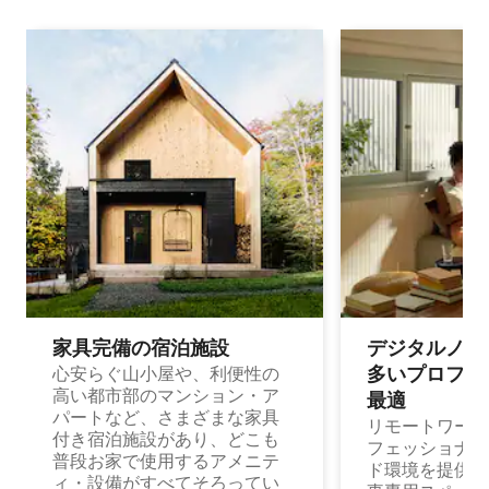
家具完備の宿⁠泊⁠施⁠設
デジタルノマド
多⁠いプ⁠ロ⁠フ⁠ェ⁠
心安らぐ山小屋や、利便性の
高い都市部のマンション・ア
最⁠適
パートなど、さまざまな家具
リモートワーク
付き宿泊施設があり、どこも
フェッショナル
普段お家で使用するアメニテ
ド環境を提供する
ィ・設備がすべてそろってい