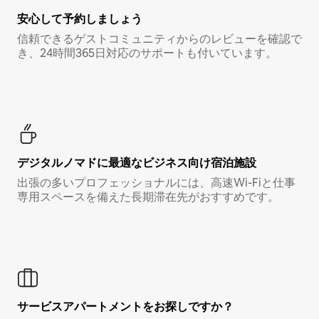
安心して予約しましょう
信頼できるゲストコミュニティからのレビューを確認で
き、24時間365日対応のサポートも付いています。
デジタルノマド⁠に最⁠適⁠なビ⁠ジ⁠ネ⁠ス⁠向⁠け宿⁠泊⁠施⁠設
出張の多いプロフェッショナルには、高速Wi-Fiと仕事
専用スペースを備えた長期滞在先がおすすめです。
サービスアパートメントをお探しですか？