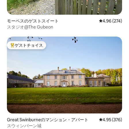
モーペスのゲストスイート
レビュー274件
4.96 (274)
スタジオ@The Gubeon
ゲストチョイス
大好評のゲストチョイスです。
Great Swinburneのマンション・アパート
レビュー376件
4.95 (376)
スウィンバーン城