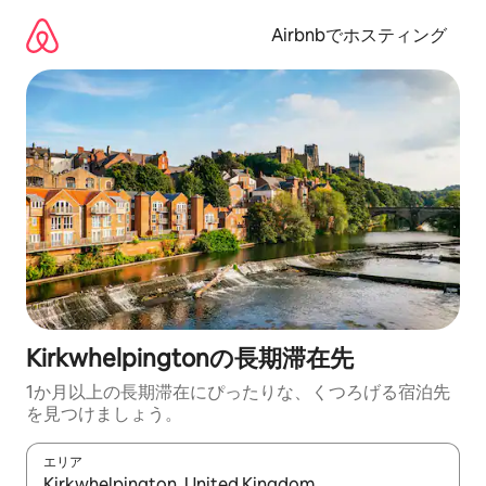
コ
ン
Airbnbでホスティング
テ
ン
ツ
に
ス
キ
ッ
プ
Kirkwhelpingtonの長期滞在先
1か月以上の長期滞在にぴったりな、くつろげる宿泊先
を見つけましょう。
エリア
検索結果が表示されたら、上下の矢印キーを使って移動するか、