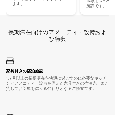
事専用スペース
ます。
施設です。
長期滞在向け⁠のア⁠メ⁠ニ⁠テ⁠ィ⁠・設⁠備⁠およ
び特⁠典
家具付き⁠の宿⁠泊⁠施⁠設
1か月以上の長期滞在を快適に過ごすのに必要なキッチ
ンとアメニティ・設備を備えた家具付きの宿泊先。また
貸しでお部屋を借りる代わりとなるご提案です。