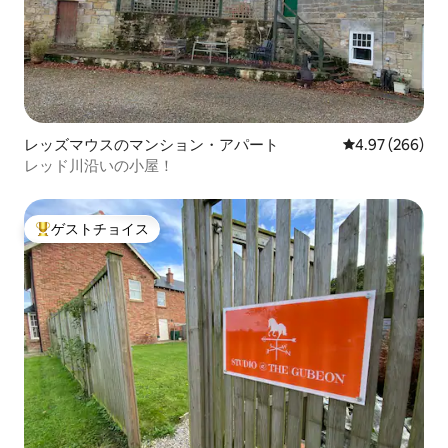
レッズマウスのマンション・アパート
レビュー266件
4.97 (266)
レッド川沿いの小屋！
ゲストチョイス
大好評のゲストチョイスです。