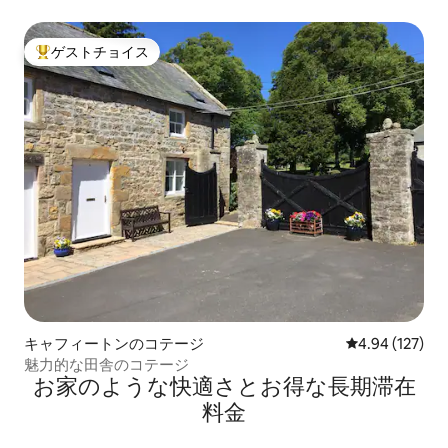
ゲストチョイス
大好評のゲストチョイスです。
キャフィートンのコテージ
レビュー127件
4.94 (127)
魅力的な田舎のコテージ
お家のような快⁠適⁠さ⁠とお⁠得⁠な長⁠期⁠滞⁠在
料⁠金