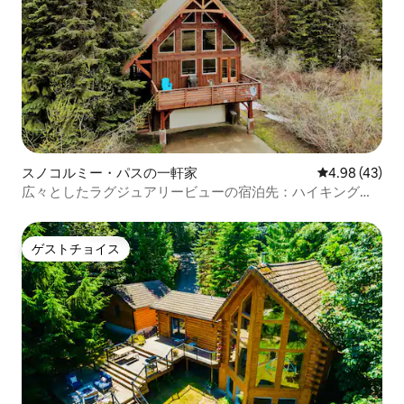
スノコルミー・パスの一軒家
レビュー43件
4.98 (43)
広々としたラグジュアリービューの宿泊先：ハイキングと
自転車への段差、10人
ゲストチョイス
ゲストチョイス