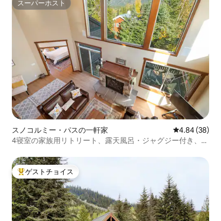
スーパーホスト
スーパーホスト
スノコルミー・パスの一軒家
レビュー38件
4.84 (38)
4寝室の家族用リトリート、露天風呂・ジャグジー付き、ト
レイル・リフトまで徒歩
ゲストチョイス
大好評のゲストチョイスです。