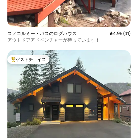
スノコルミー・パスのログハウス
レビュー41件
4.95 (41)
アウトドアアドベンチャーが待っています！
ゲストチョイス
大好評のゲストチョイスです。