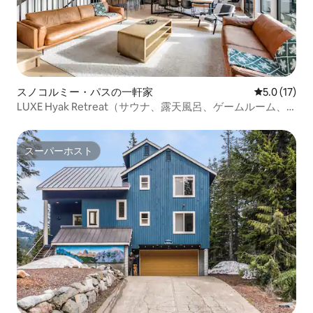
せん 家と敷地全体。 5つ星のレビューを
イアウトです。 重要な情報 • 入室には階
獲得することを目指していますので、チ
段を使う複数階建て
ェックイン時に携帯電話番号をお伝えし
イに面した屋外防犯
ます。 家に何か問題があったり、不足し
の駐車は禁止されて
ているものがあったり、ご滞在をより楽
パーティーは禁止されて
しくするために必要なものがあったりし
人気のログハウスの魅力 ゲス
た場合は、お気軽にご連絡ください。 リ
ようなまれな組み
スノコルミー・パスの一軒家
レビュー17
5.0 (17)
バーズエッジリトリートは、サリッシュ
泊施設を選んでいま
ロッジ、スノコルミー滝、ツリーハウス
ストまでスキーイン
LUXE Hyak Retreat（サウナ、露天風呂、ゲームルーム、6
ポイント、グラシーワインエステーツや
専用のジャグジー
寝室）
シジロセラーズなどの地元のワイナリ
ニティ・設備） • 
ー、ノースベンドやスノコルミーバレー
様向けの柔軟な寝室
スーパーホスト
スーパーホスト
に点在する素晴らしいハイキングコース
山道を通らずにI-9
の近くにあります。 賃貸契約はワシント
ノコルミー峠での
ン州有限責任会社のWise Owl Properties
きましたか？ 今すぐ山の隠れ家を予約し
LLCとの間で締結されます。
て、ジャグジー、
~~~~~~~~~~~~ 損害賠償責任の免除
楽しめるアドベン
~~~~~~~~~~~ 問題が発生した場合は、
るハイアックのキ
すぐにご連絡ください。 家主は、テナン
ましょう。
トおよび/またはテナントのゲスト、また
は家または敷地内の個人的な財産に対す
る損失、損害、傷害について一切の責任
を負いません。 本契約の書面または電子
的な承認により、テナントは、それに起