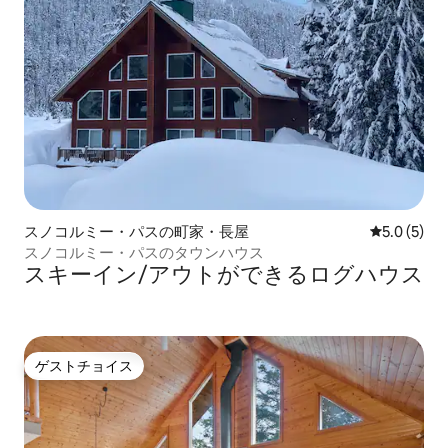
スノコルミー・パスの町家・長屋
レビュー5
5.0 (5)
スノコルミー・パスのタウンハウス
スキーイン/アウトができるログハウス
ゲストチョイス
ゲストチョイス