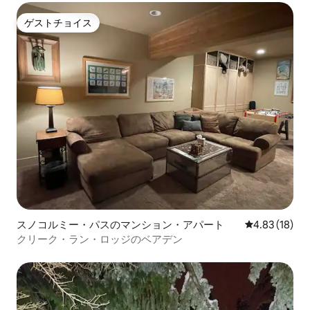
ゲストチョイス
ゲストチョイス
スノコルミー・パスのマンション・アパート
レビュー18件
4.83 (18)
クリーク・ラン・ロッジのベアデン