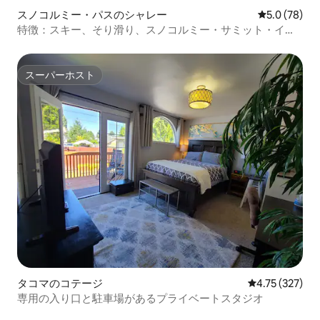
スノコルミー・パスのシャレー
レビュー78
5.0 (78)
特徴：スキー、そり滑り、スノコルミー・サミット・イー
スト
スーパーホスト
スーパーホスト
タコマのコテージ
レビュー327件
4.75 (327)
専用の入り口と駐車場があるプライベートスタジオ