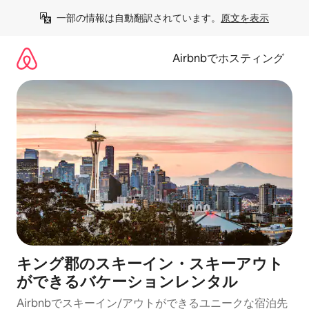
コ
一部の情報は自動翻訳されています。
原文を表示
ン
テ
ン
Airbnbでホスティング
ツ
に
ス
キ
ッ
プ
キング郡のスキーイン・スキーアウト
ができるバケーションレンタル
Airbnbでスキーイン/アウトができるユニークな宿泊先