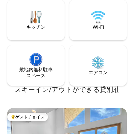
ド|まるまる貸切（5 ～ 30名様）
た、寝室3室の山
airbnb.com/rooms/41648934 ノースベン
適に過ごせ、アル
ド・ダウンタウン・コテージ＆スイート|
空間の完璧なバラン
ノースベンド（2～10名様）
に覆われた松の木
airbnb.com/rooms/41909520 <b>リバー
サミットイースト
キッチン
Wi-Fi
ズエッジリトリートの詳細</b> ~~~~~~~
くの滝でハイキン
一般情報~~~~~~~ • 3,600平方フィートの
ごし、星空の下で
広々としたリビングスペース • 屋外暖炉
でくつろぎましょ
と大きなバーベキューを備えた1,000平方
楽しむ日でも、夏
フィートのデッキ • 500フィートの川岸 •
このキャビンなら
川沿いにファイヤーピットを備えた広い
ます。 寝室情報（8名様宿泊可能） 寝室1
専用ラウンジエリア ~~~~~~~~~~ エンタ
（メインフロア） •
ーテイメント ~~~~~~~~~ •9フィートの
敷地内無料駐⁠車
フルバスルーム 寝室
エアコン
ビリヤード台***下記の注を参照*** • ダー
ッド 寝室3 • フ
ス⁠ペ⁠ー⁠ス
ツボード＆ボードゲーム •すべての寝室と
ト •フルサイズのソ
共有スペースにケーブルテレビ（合計6
サイズのソファベッド 2家族連れ
スキーイン/アウトができる貸別荘
台、50～65インチ） •HBO、
グループ、または
SHOWTIME、STARZ、CINEMAX、TMC
適です。 マウンテンリビングの特徴 •専
など260以上のテレビチャンネル • 100
用屋外ジャグジー 
Mbpsのダウンロード速度のワイヤレスイ
を燃やす暖炉 • ス
ンターネット •舗装されたバスケットボー
プンコンセプトの
ゲストチョイス
大好評のゲストチョイスです。
ルハーフコート • NES & Super NESクラシ
ニングルーム • 
ックエディション • DVD/ブルーレイプレ
コニー • 本、パズル、ゲ
ーヤー ***注-ビリヤードルームには外に
したキッチン • コンロ＆オーブン • 冷蔵庫