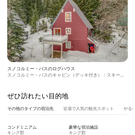
スノコルミー・パスのログハウス
スノコルミー・パスのキャビン（デッキ付き）：スキーリ
フトまで徒歩
ぜひ訪⁠れ⁠た⁠い目⁠的⁠地
その他のタ⁠イ⁠プ⁠の宿⁠泊⁠先
近場で人気の観光スポット
やる
コンドミニアム
豪華な宿泊施設
キング郡
キング郡