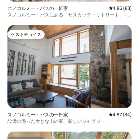
因する法的責任および/または責任から所
スノコルミー・パスの一軒家
レビュー83件
4.86 (83)
有者を永久に免責することに同意しま
す。
スノコルミー・パスにある「サスカッチ・リトリート」 -
リフトまで徒歩
ゲストチョイス
ゲストチョイス
スノコルミー・パスの一軒家
レビュー84件
4.87 (84)
設備の整った大きな山の家、新しいジャグジー