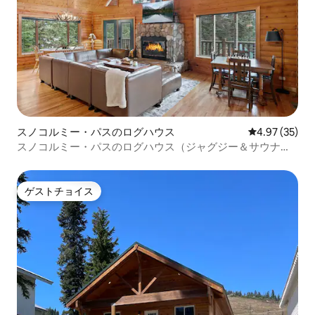
スノコルミー・パスのログハウス
レビュー35件
4.97 (35)
スノコルミー・パスのログハウス（ジャグジー＆サウナ付
き）
ゲストチョイス
ゲストチョイス