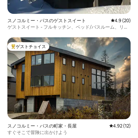
スノコルミー・パスのゲストスイート
レビュー20
4.9 (20)
ゲストスイート - フルキッチン、ベッド/バスルーム、リビ
ングルーム
ゲストチョイス
大好評のゲストチョイスです。
スノコルミー・パスの町家・長屋
レビュー12件
4.92 (12)
すぐそこで冒険に出かけよう