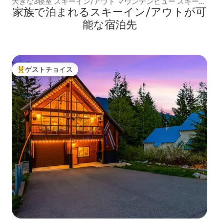
大きな3寝室 スキーイン/アウト マウンテンビュー スキーイ
家族で泊まれるスキーイン/アウトが可
ン/アウト 犬F
能な宿泊先
ゲストチョイス
大好評のゲストチョイスです。