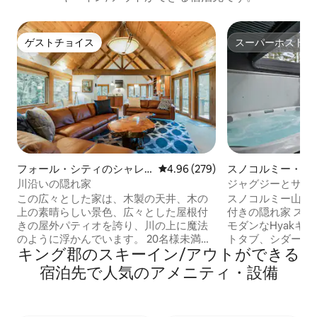
ゲストチョイス
スーパーホスト
ゲストチョイス
スーパーホスト
フォール・シティのシャレ
レビュー279件、5つ星中4.96
4.96 (279)
スノコルミー・パ
ー
ス
川沿いの隠れ家
ジャグジーとサウナ：
ンテンライフを満
この広々とした家は、木製の天井、木の
スノコルミー山道
上の素晴らしい景色、広々とした屋根付
付きの隠れ家 スノコルミー峠にあるこの
きの屋外パティオを誇り、川の上に魔法
モダンなHyakキ
のように浮かんでいます。 20名様未満の
トタブ、シダーサ
キング郡のスキーイン/アウトができる
小規模ウェディングのパッケージは、ご
が備わっています
要望に応じて追加料金でご利用いただけ
ー場のサミット、
宿泊先で人気のアメニティ・設備
ます。 <b>ご希望の日程が空いていない
年間を通じて楽し
場合は、次の宿泊先をご検討ください。
ーからわずか数分
</b> ムーンリバースイート|ノースベン
族連れや友人グル