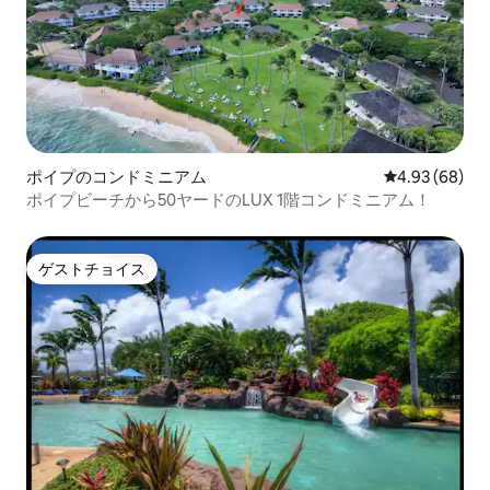
ポイプのコンドミニアム
レビュー68件
4.93 (68)
ポイプビーチから50ヤードのLUX 1階コンドミニアム！
ゲストチョイス
ゲストチョイス