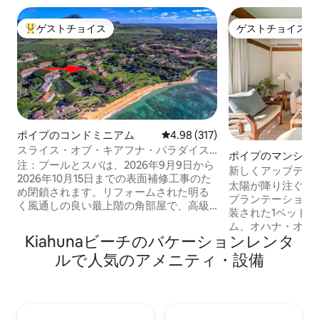
ゲストチョイス
ゲストチョイス
大好評のゲストチョイスです。
ゲストチョイス
ポイプのコンドミニアム
レビュー317件、5つ星中4.98
4.98 (317)
スライス・オブ・キアフナ・パラダイス -
ポイプのマンショ
エアコン - ビーチフロント - プール
注：プールとスパは、2026年9月9日から
ト
新しくアップデー
2026年10月15日までの表面補修工事のた
ドルーム｜エアコ
太陽が降り注ぐポ
め閉鎖されます。リフォームされた明る
プランテーション
く風通しの良い最上階の角部屋で、高級
装された1ベッド
ビル23にあります。ポイプビーチから数
ム、オハナ・オア
歩。プライバシー。家全体にエアコン
Kiahunaビーチのバケーションレンタ
い海辺の仕上げ、
（リビングルームにデュアルスプリッ
グルーム、専用ラ
ルで人気のアメニティ・設備
ト、ベッドルームにポータブル）。高速
をお楽しみくださ
Wi-Fi。キングサイズベッド、クイーンサ
イズベッドが1台
イズのソファーベッド、居間のシングル
には新品のクイー
ベッドで、最大4名様まで快適にご宿泊い
ーパーソファが1
ただけます。新しい家具と家電。65イン