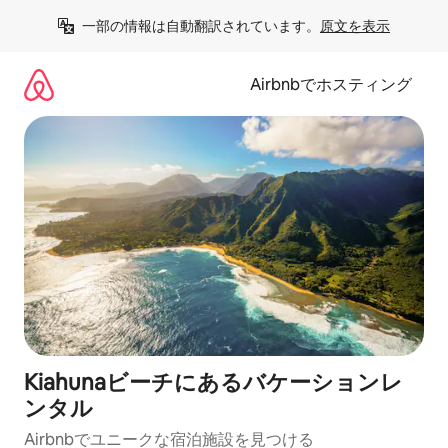
コ
一部の情報は自動翻訳されています。
原文を表示
ン
テ
ン
Airbnbでホスティング
ツ
に
ス
キ
ッ
プ
Kiahunaビーチにあるバケーションレ
ンタル
Airbnbでユニークな宿泊施設を見つける