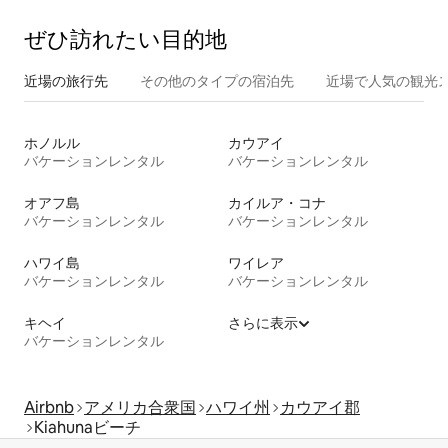
ぜひ訪⁠れ⁠た⁠い目⁠的⁠地
近場の旅行先
その他のタ⁠イ⁠プ⁠の宿⁠泊⁠先
近場で人気の観光
ホノルル
カウアイ
バケーションレンタル
バケーションレンタル
オアフ島
カイルア・コナ
バケーションレンタル
バケーションレンタル
ハワイ島
ワイレア
バケーションレンタル
バケーションレンタル
キヘイ
さらに表示
バケーションレンタル
Airbnb
アメリカ合衆国
ハワイ州
カウアイ郡
Kiahunaビーチ