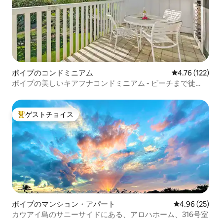
ポイプのコンドミニアム
レビュー122件
4.76 (122)
ポイプの美しいキアフナコンドミニアム - ビーチまで徒
歩！
ゲストチョイス
大好評のゲストチョイスです。
ポイプのマンション・アパート
レビュー25件
4.96 (25)
カウアイ島のサニーサイドにある、アロハホーム、316号室