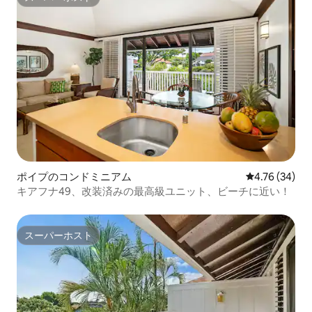
スーパーホスト
ポイプのコンドミニアム
レビュー34件
4.76 (34)
キアフナ49、改装済みの最高級ユニット、ビーチに近い！
スーパーホスト
スーパーホスト