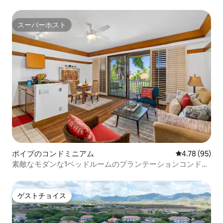
スーパーホスト
スーパーホスト
ポイプのコンドミニアム
レビュー95件
4.78 (95)
素敵なモダンな1ベッドルームのプランテーションコンドミ
ニアム
ゲストチョイス
ゲストチョイス