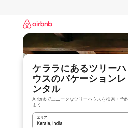
コ
ン
テ
ン
ツ
に
ス
キ
ッ
プ
ケララにあるツリーハ
ウスのバケーションレ
ンタル
Airbnbでユニークなツリーハウスを検索・予
よう
エリア
検索結果が表示されたら、上下の矢印キーを使っ