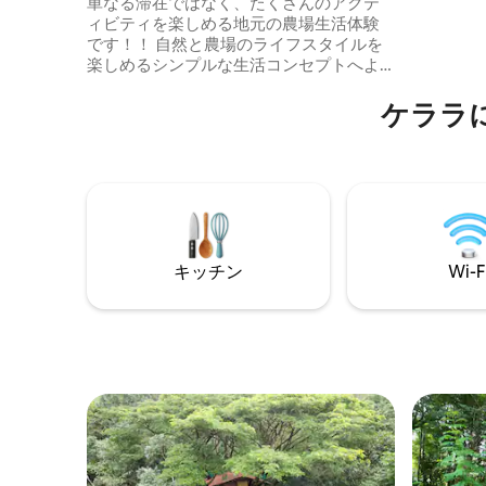
ファームステイ
単なる滞在ではなく、たくさんのアクテ
ィビティを楽しめる地元の農場生活体験
です！！ 自然と農場のライフスタイルを
楽しめるシンプルな生活コンセプトへよ
うこそ。私たちの2階建てのツリーハウス
は、高さ35フィートで建てられた小さな
ケララ
家で、カバニ川のほとりにあるオーガニ
ック農園にあります。 2階建てで、1階に
は寝室、バスルーム、テラスがありま
す。 朝食は無料です。 アクティビティの
追加料金はかかりません。 モンスーン時
は川でのアクティビティは禁止です。 大
きな音楽、パーティー、独身お別れパー
ティーは禁止です。
キッチン
Wi-F