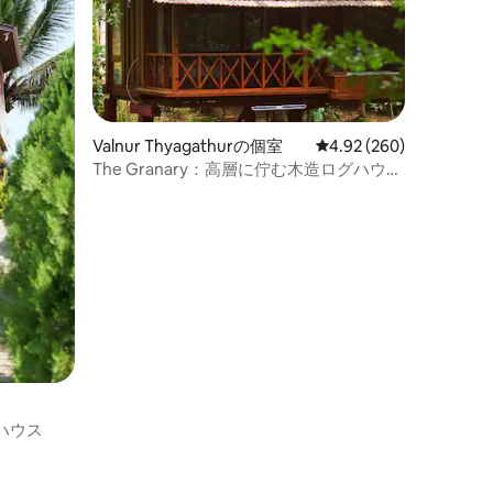
Valnur Thyagathurの個室
レビュー260件、5つ星
4.92 (260)
The Granary：高層に佇む木造ログハウ
ス！
ハウス