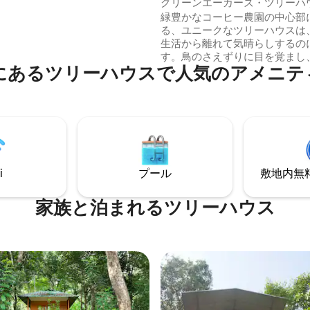
グリーンエーカーズ・ツリーハ
緑豊かなコーヒー農園の中心部
る、ユニークなツリーハウスは
生活から離れて気晴らしするの
す。鳥のさえずりに目を覚まし
にあるツリーハウスで人気のアメニテ
新鮮な空気を吸い、自然に囲ま
かな景色をお楽しみください。
の周りに建てられたこの居心地
れ家的な場所は、快適さ、冒険
を兼ね備えています。クールグ
クスしたい方にも、思い出に残
過ごしたい方にも、Green Acers
Houseは真にユニークな体験を
i
プール
敷地内無料駐
ます。
家族と泊まれるツリーハウス