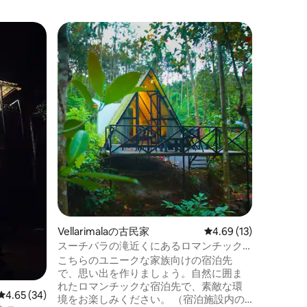
ワイナー
「WATERF
絶景のウ
自然を満
ョンです
族にぴっ
の動物た
むことが
をお楽しみください
新型コロ
れます。 5 ～ 9名様までの大人数グループ
の場合は
「Kabani
ださい。
Vellarimalaの古民家
レビュー13件、5つ星
4.69 (13)
スーチパラの滝近くにあるロマンチック
な三角屋根のログハウス
こちらのユニークな家族向けの宿泊先
で、思い出を作りましょう。自然に囲ま
れたロマンチックな宿泊先で、素敵な環
レビュー34件、5つ星中4.65つ星の平均評価
4.65 (34)
境をお楽しみください。 （宿泊施設内の6