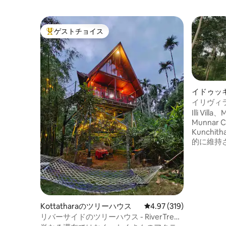
ゲストチョイス
大好評のゲストチョイスです。
イドゥッ
イリヴィ
Illi Vil
Munnar 
Kunch
的に維持
Mundan
テージで
ー、ココ
マリンド
す。この
ほとりに
Kottatharaのツリーハウス
レビュー319件、5つ星
4.97 (319)
の近くに
リバーサイドのツリーハウス - RiverTree
か14 km