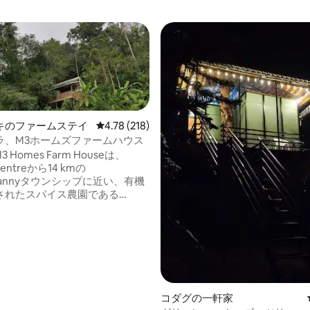
キのファームステイ
レビュー218件、5つ星中4.78つ星の平均評価
4.78 (218)
ラ、M3ホームズファームハウス
la、M3 Homes Farm Houseは、
Centreから14 kmの
ithannyタウンシップに近い、有機
されたスパイス農園である
attu Farms内にある広々としたコ
す。高木の木陰にあり、コーヒ
ア、コショウ、カルダモン、タ
、その他の果樹に囲まれていま
物件は、ムティラップチャ川の
あるクンチタニータウンシップ
中4.97つ星の平均評価
あり、ムナール中心部からわず
コダグの一軒家
です。