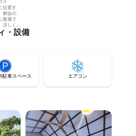
ウス
部屋のうち1部屋） スーチパラ滝と900カ
に位置す
ンディの近くで豪華なグランピング体験
、都会の
をお楽しみください。近くにはアクセス
に最適で
しやすいお店や町があり、駐車場も良
、涼しく
く、ゲストの方のご要望に応じて家庭料
ィ・設備
れた穏や
理を提供しています。 追伸- 173センチ以
生きた木
上の方にはおすすめしません。森の景色
の良い隠
は最高ですが、側面は不快かもしれませ
、静けさ
ん。
でリラッ
る休暇を
 Tree
お約束し
⁠車ス⁠ペ⁠ー⁠ス
エアコン