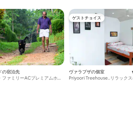
ゲストチョイス
ゲストチョイス
ドの宿泊先
ヴァラプザの個室
・ファミリーACプレミアムホー
Priyoori Treehouse..リラ
場所です。