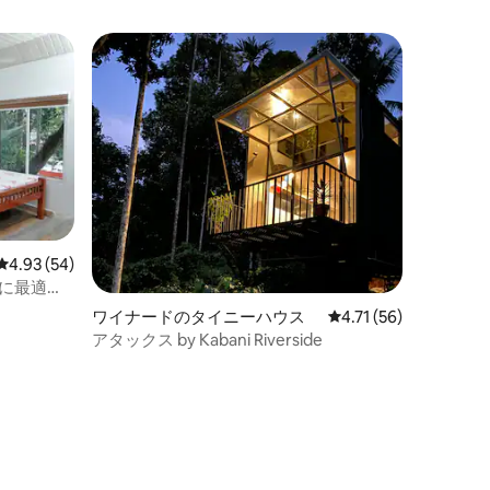
レビュー54件、5つ星中4.93つ星の平均評価
4.93 (54)
ックスに最適な
ワイナードのタイニーハウス
レビュー56件、5つ星
4.71 (56)
アタックス by Kabani Riverside