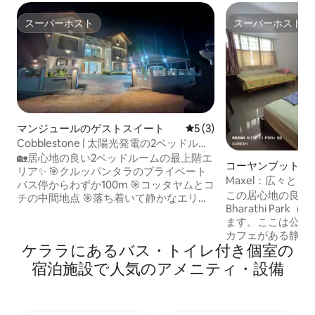
スーパーホスト
スーパーホスト
スーパーホスト
スーパーホスト
マンジュールのゲストスイート
レビュー3件、5つ星中5つ
5 (3)
Cobblestone | 太陽光発電の2ベッドルー
ム、キッチン、エアコン付き |
🏡居心地の良い2ベッドルームの最上階エ
コーヤンブットゥール
リア✨ 🎯クルッパンタラのプライベート
batore)のゲスト
Maxel：広々と
バス停からわずか100m 🎯コッタヤムとコ
アコン付きベッド
この居心地の良い
チの中間地点 🎯落ち着いて静かなエリア
ホール
Bharathi Park（
🎯快適なエアコン付き寝室2室 🎯オーブ
ます。ここは公園
ン、冷蔵庫、コンロが揃った設備の整っ
カフェがある静か
たキッチン 🎯洗濯機+乾燥台+アイロンボ
ケララにあるバス・トイレ付き個室の
院から1 kmのと
ックス 🎯広々としたダイニングエリア
明るい部屋があり
+空気清浄機 🎯広い駐車場 お近くの見ど
宿泊施設で人気のアメニティ・設備
の寝室、エアコン
ころ： 📍 マリユール寺院（2km） 📍ムッ
ン兼ダイニングエ
トチラ教会（3キロ） 📍クラヴィランガド
ームがあります。
教会（6km） 📍クルマラ展望台（20