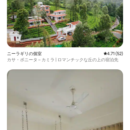
ニーラギリの個室
レビュー52件
4.71 (52)
カサ・ボニータ – カミラ | ロマンチックな丘の上の宿泊先