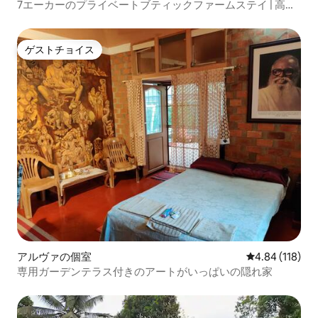
7エーカーのプライベートブティックファームステイ | 高知
から1時間
ゲストチョイス
ゲストチョイス
アルヴァの個室
レビュー118件
4.84 (118)
専用ガーデンテラス付きのアートがいっぱいの隠れ家