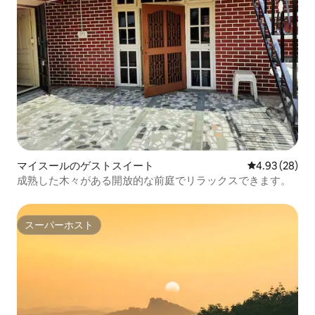
マイスールのゲストスイート
レビュー28件
4.93 (28)
成熟した木々がある開放的な前庭でリラックスできます。
スーパーホスト
スーパーホスト