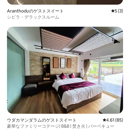
Aranthoduのゲストスイート
レビュー
5 (3)
シビラ・デラックスルーム
ウダカマンダラムのゲストスイート
レビュー85件
4.61 (85)
豪華なファミリーコテージ| B&B | 焚き火 | バーベキュー