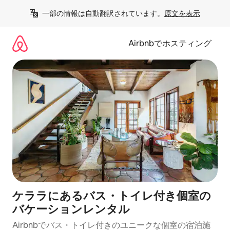
コ
一部の情報は自動翻訳されています。
原文を表示
ン
テ
ン
Airbnbでホスティング
ツ
に
ス
キ
ッ
プ
ケララにあるバス・トイレ付き個室の
バケーションレンタル
Airbnbでバス・トイレ付きのユニークな個室の宿泊施