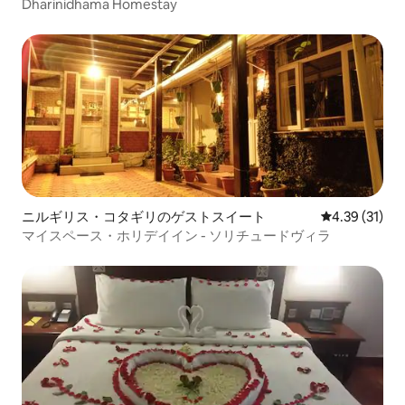
Dharinidhama Homestay
ニルギリス・コタギリのゲストスイート
レビュー31件
4.39 (31)
マイスペース・ホリデイイン - ソリチュードヴィラ