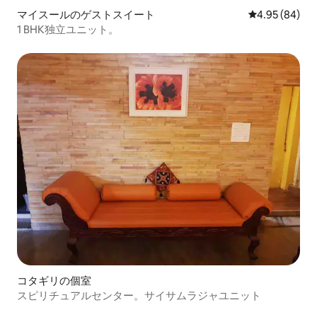
マイスールのゲストスイート
レビュー84件
4.95 (84)
1 BHK独立ユニット。
コタギリの個室
スピリチュアルセンター。サイサムラジャユニット