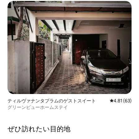
ティルヴァナンタプラムのゲストスイート
レビュー63件
4.81 (63)
グリーンビューホームステイ
ぜひ訪⁠れ⁠た⁠い目⁠的⁠地