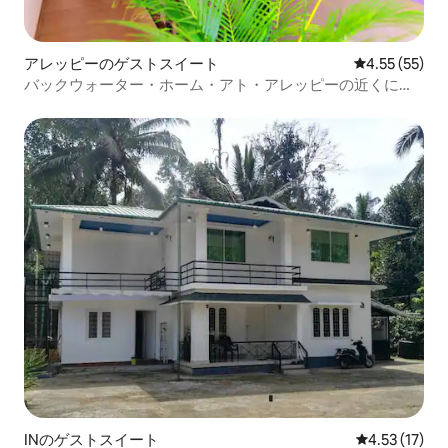
アレッピーのゲストスイート
レビュー55件
4.55 (55)
バックウォーター・ホーム・アト・アレッピーの近くに泊
まろう！
INのゲストスイート
レビュー17件
4.53 (17)