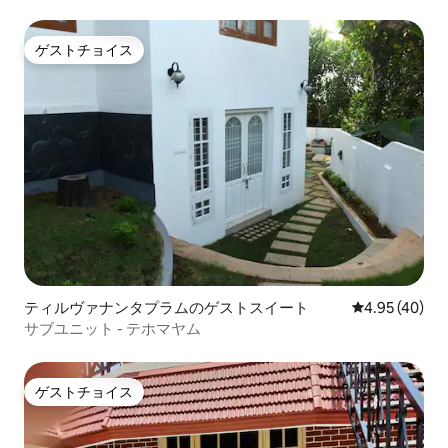
ゲストチョイス
ゲストチョイス
ティルヴァナンタプラムのゲストスイート
レビュー40件
4.95 (40)
サブユニット - テホマヤム
ゲストチョイス
ゲストチョイス