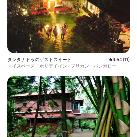
タンタナドゥのゲストスイート
レビュー11件
4.64 (11)
マイスペース・ホリデイイン - ブリカン・バンガロー