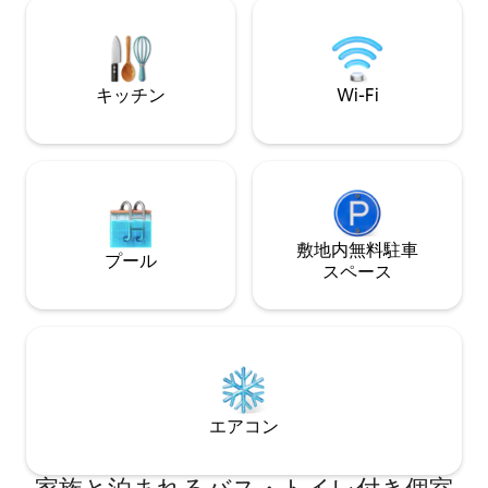
150ルピーの追加料金）。 
km）⛰️ 📍 マンゴー・メドウズ（7km）
り、上の階の広い
🌳
ャワーを楽しんだりでき
ドアや窓に蚊帳が固
にあり、エレベー
キッチン
Wi-Fi
敷地内無料駐⁠車
プール
ス⁠ペ⁠ー⁠ス
エアコン