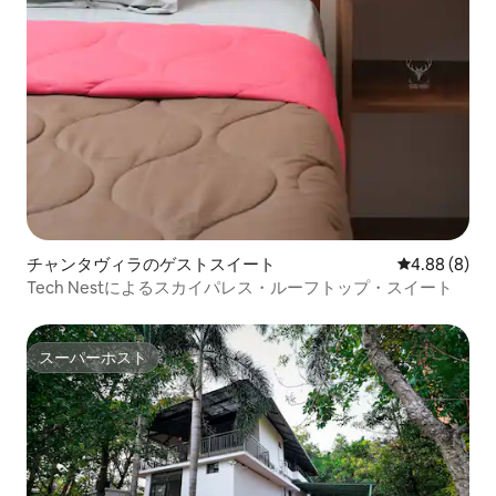
チャンタヴィラのゲストスイート
レビュー8件
4.88 (8)
Tech Nestによるスカイパレス・ルーフトップ・スイート
スーパーホスト
スーパーホスト