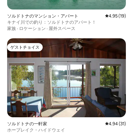
ソルドトナのマンション・アパート
レビュー19件
4.95 (19)
キナイ川での釣り：ソルドトナのアパート！
家族
·
ロケーション
·
屋外スペース
ゲストチョイス
ゲストチョイス
ソルドトナの一軒家
レビュー31件
4.94 (31)
ホープレイク・ハイドウェイ