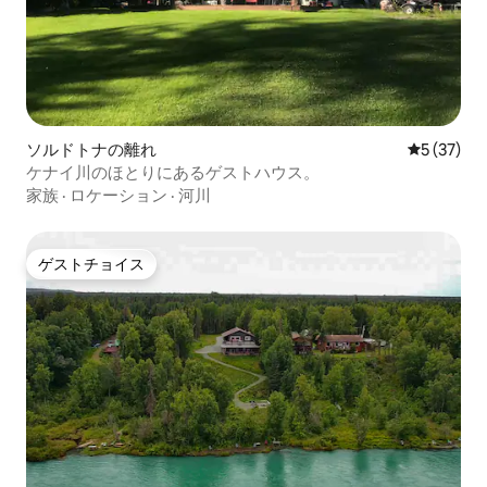
ソルドトナの離れ
レビュー3
5 (37)
ケナイ川のほとりにあるゲストハウス。
家族
·
ロケーション
·
河川
ゲストチョイス
ゲストチョイス