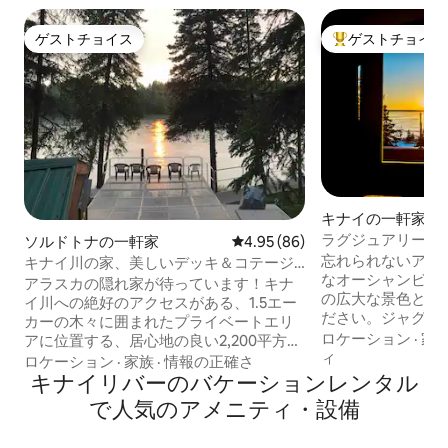
ゲストチョイス
ゲストチョイス
ゲストチョイス
大好評のゲストチ
キナイの一軒家
ラグジュアリーな
ソルドトナの一軒家
レビュー86件、5つ星中4.95
4.95 (86)
隠れ家 | ジャグ
忘れられないアラ
キナイ川の家、美しいデッキ＆コテージ
なオーシャンビュ
付き
アラスカの隠れ家が待っています！キナ
の広大な景色と火
イ川への絶好のアクセスがある、1.5エー
ださい。ジャグジ
カーの木々に囲まれたプライベートエリ
ォークインシャワ
ロケーション
·
家
アに位置する、居心地の良い2,200平方フ
面台を備えたスパ
ィ
ィートの田舎の家でくつろぎましょう。
ロケーション
·
家族
·
情報の正確さ
リラックスしまし
寝室3部屋、バスルーム2か所のメインハ
キナイリバーのバケーションレンタル
オスタイルのお部
ウスには、広々としたデッキ、独立した
で人気のアメニティ・設備
華なキングサイズ
コテージ、比類のない川の眺望がありま
を眺めることがで
す。家でベニザケを釣れるのは、おおよ