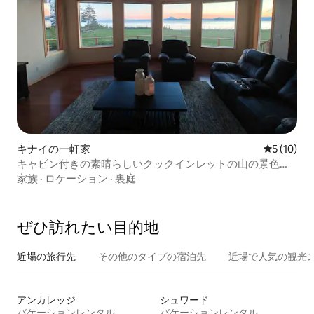
キナイの一軒家
レビュー1
5 (10)
キャビン付きの素晴らしいクックインレットの山の景色を
望む家！
家族
·
ロケーション
·
裏庭
ぜひ訪⁠れ⁠た⁠い目⁠的⁠地
近場の旅行先
その他のタ⁠イ⁠プ⁠の宿⁠泊⁠先
近場で人気の観光
アンカレッジ
シュワード
バケーションレンタル
バケーションレンタル