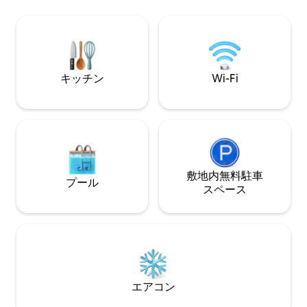
す。カスタムキッ
そ 7月17日～8月7日、個体数は毎年異な
ロ、電子レンジ、
ります。ご予約前に、シルバー（8月下旬
凍庫の引き出しが
～9月中旬）とマスの情報をご確認くださ
な建築の窓が、ア
い。リバーハウスは、スワード（2時間）
家を自然光で満た
またはホーマー（1時間30分）のオープン
ウォーター釣り場の近くにある最適な拠
キッチン
Wi-Fi
点です。
敷地内無料駐⁠車
プール
ス⁠ペ⁠ー⁠ス
エアコン