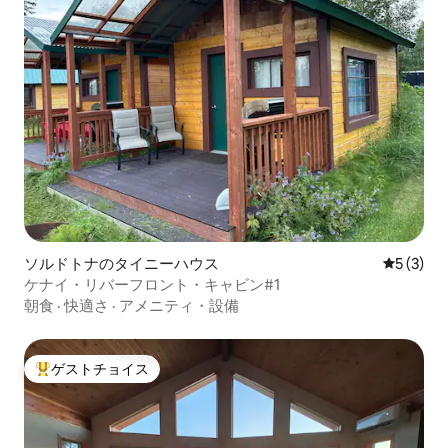
ソルドトナのタイニーハウス
レビュー
5 (3)
ケナイ・リバーフロント・キャビン#1
朝食
·
快適さ
·
アメニティ・設備
ゲストチョイス
大好評のゲストチョイスです。