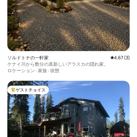
ソルドトナの一軒家
レビュー3件
4.67 (3)
ケナイ川から数分の真新しいアラスカの隠れ家。
ロケーション
·
家族
·
状態
ゲストチョイス
大好評のゲストチョイスです。