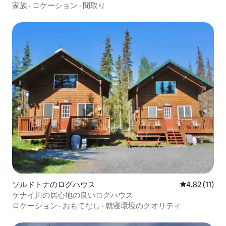
家族
·
ロケーション
·
間取り
ソルドトナのログハウス
レビュー11件
4.82 (11)
ケナイ川の居心地の良いログハウス
ロケーション
·
おもてなし
·
就寝環境のクオリティ