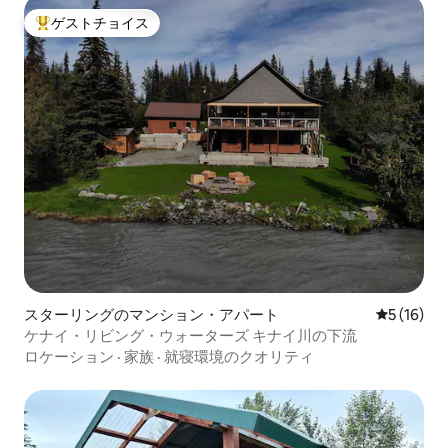
ゲストチョイス
大好評のゲストチョイスです。
スターリングのマンション・アパート
レビュー1
5 (16)
ケナイ・リビング・ウォーターズ キナイ川の下流
ロケーション
·
家族
·
就寝環境のクオリティ