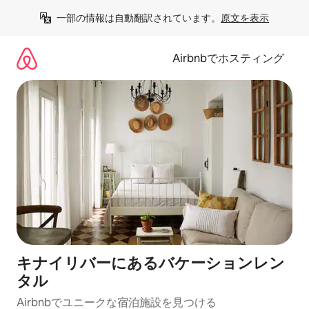
コ
一部の情報は自動翻訳されています。
原文を表示
ン
テ
ン
Airbnbでホスティング
ツ
に
ス
キ
ッ
プ
キナイリバーにあるバケーションレン
タル
Airbnbでユニークな宿泊施設を見つける