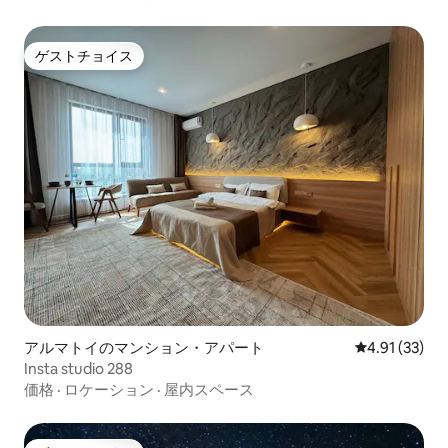
ゲストチョイス
ゲストチョイス
アルマトイのマンション・アパート
レビュー33件
4.91 (33)
Insta studio 288
価格
·
ロケーション
·
屋内スペース