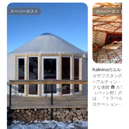
スーパーホスト
スーパーホスト
スーパーホスト
スーパーホスト
Kalininoのユルト
カザフスタンの伝
✨アルティン・エ
クな体験 🛖 カ
（バッシ村）のカ
は、『トラベル＋
のベストパークトッ
ロケーション
·
キ
クインしました！ 
リア山脈に囲まれ
にある本格的なカ
す。 🛋️ 手つか