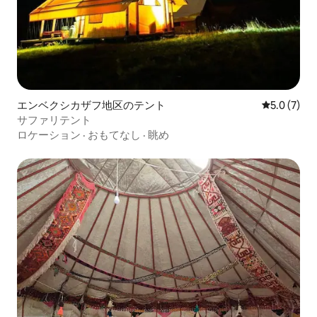
エンベクシカザフ地区のテント
レビュー7
5.0 (7)
サファリテント
ロケーション
·
おもてなし
·
眺め