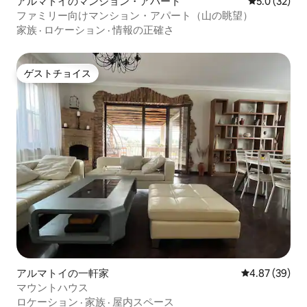
アルマトイのマンション・アパート
レビュー32
5.0 (32)
ファミリー向けマンション・アパート（山の眺望）
家族
·
ロケーション
·
情報の正確さ
ゲストチョイス
ゲストチョイス
アルマトイの一軒家
レビュー39件
4.87 (39)
マウントハウス
ロケーション
·
家族
·
屋内スペース