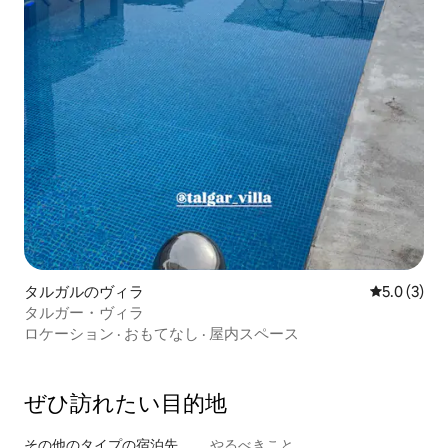
タルガルのヴィラ
レビュー3
5.0 (3)
タルガー・ヴィラ
ロケーション
·
おもてなし
·
屋内スペース
ぜひ訪⁠れ⁠た⁠い目⁠的⁠地
その他のタ⁠イ⁠プ⁠の宿⁠泊⁠先
やるべきこと