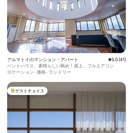
アルマトイのマンション・アパート
レビュー41
5.0 (41)
ペントハウス、素晴らしい眺め！屋上、フルエアコン
ロケーション
·
価格
·
ランドリー
ゲストチョイス
大好評のゲストチョイスです。