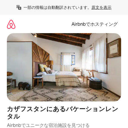
コ
一部の情報は自動翻訳されています。
原文を表示
ン
テ
ン
Airbnbでホスティング
ツ
に
ス
キ
ッ
プ
カザフスタンにあるバケーションレン
タル
Airbnbでユニークな宿泊施設を見つける