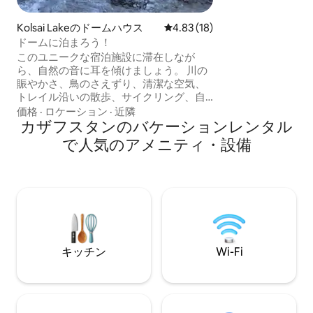
ン・エメル国立公
めの快適なオアシ
Kolsai Lakeのドームハウス
レビュー18件、5つ星中4.83
4.83 (18)
なアメニティ・設
ドームに泊まろう！
もてなし、そして
このユニークな宿泊施設に滞在しなが
旅行者コミュニテ
ら、自然の音に耳を傾けましょう。 川の
賑やかさ、鳥のさえずり、清潔な空気、
トレイル沿いの散歩、サイクリング、自
然の中での美しい忘れられない休暇は、
価格
·
ロケーション
·
近隣
私たちのレクリエーションエリア「コル
カザフスタンのバケーションレンタル
セーリゾート」を提供します！ みなさま
で人気のアメニティ・設備
の便宜のため、次のものをご用意してお
ります。 朝食₸ 3,000 |午前7時～午前10時
昼食： ₸ 5000 | 12:00 – 15:00 ディナー₸
5,000 |午後6時～午後9時 新鮮な料理、香
り高いコーヒー、自家製ペストリーをお
楽しみください。レクリエーションエリ
アでの1日を過ごすためのすべては、居心
地と思いやりから始まります。
キッチン
Wi-Fi