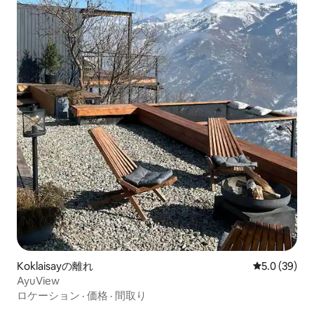
Koklaisayの離れ
レビュー39
5.0 (39)
AyuView
ロケーション
·
価格
·
間取り