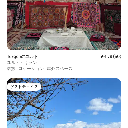
Turgenのユルト
レビュー60件
4.78 (60)
ユルト・キラン
家族
·
ロケーション
·
屋外スペース
ゲストチョイス
ゲストチョイス