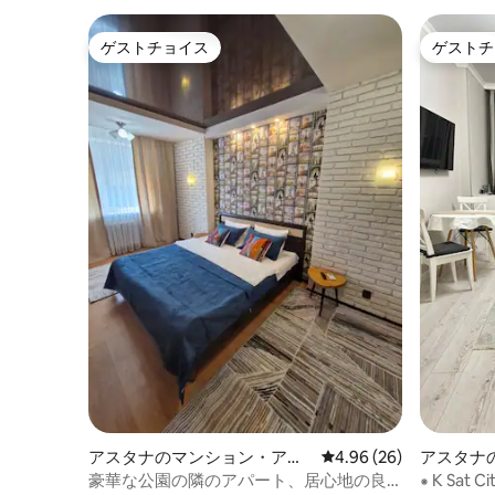
ゲストチョイス
ゲストチ
ゲストチョイス
ゲストチ
アスタナのマンション・アパ
レビュー26件、5つ星中
4.96 (26)
アスタナ
ート
ト
豪華な公園の隣のアパート、居心地の良
⁕ К Sat C