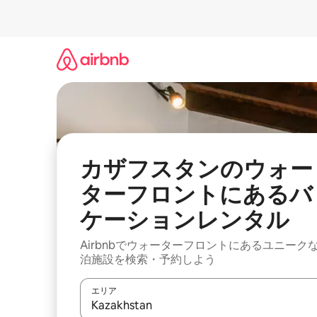
コ
ン
テ
ン
ツ
に
ス
キ
ッ
プ
カザフスタンのウォー
ターフロントにあるバ
ケーションレンタル
Airbnbでウォーターフロントにあるユニーク
泊施設を検索・予約しよう
エリア
検索結果が表示されたら、上下の矢印キーを使っ