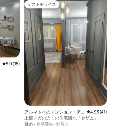
ゲストチョイス
ゲストチョイス
レビュー15件、5つ星中5.0つ星の平均評価
5.0 (15)
アルマトイのマンション・ア
レビュー41件、5つ星
4.95 (41)
パート
上部メガの近くの住宅団地「セザム」
眺め
·
長期滞在
·
間取り