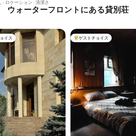
し
·
ロケーション
·
清潔さ
ウォーターフロントにある貸別荘
ョイス
ゲストチョイス
ョイス
大好評のゲストチョイスです。
中5.0つ星の平均評価