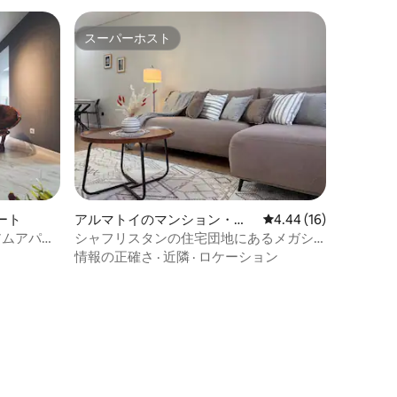
スーパーホスト
スーパーホスト
ート
アルマトイのマンション・ア
レビュー16件、5つ星
4.44 (16)
パート
アムアパー
シャフリスタンの住宅団地にあるメガシ
ョッピングセンターの近くのスタイリッ
情報の正確さ
·
近隣
·
ロケーション
シュなアパート