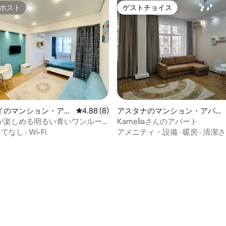
ホスト
ゲストチョイス
ホスト
ゲストチョイス
中5.0つ星の平均評価
イのマンション・アパ
レビュー8件、5つ星中4.88つ星の平均評価
4.88 (8)
アスタナのマンション・アパー
ト
が楽しめる明るい青いワンルー
Kameliaさんのアパート
もてなし
·
Wi-Fi
アメニティ・設備
·
暖房
·
清潔さ