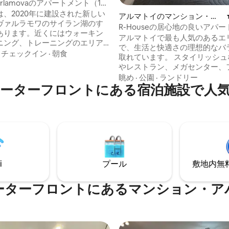
arlamovaのアパートメント（1ペ
は、2020年に建設された新しい
アルマトイのマンション・ア
ヴァルラモワのサイラン湖のす
パート
R-Houseの居心地の良いアパート
あります。近くにはウォーキン
エリア • 山の眺め
アルマトイで最も人気のあるエ
ニング、トレーニングのエリア
で、生活と快適さの理想的なバ
す。モスクワショッピングセン
·
チェックイン
·
朝食
取れています。 スタイリッシュ
ランドパークショッピングセン
やレストラン、メガセンター、
車で5分、アタケントショッピン
ネスクラブ、スパ、コワーキン
眺め
·
公園
·
ランドリー
まで12分。 アパートには、快
ーターフロントにある宿泊施設で人
ス、24時間営業のショップなど
に必要なものがすべて揃ってい
ものはすべて近くに揃っていま
ド160x200cm、ソファ、スマ
の便が良く、市内のどこへでも
ビ、USBソケット、リネン、タオ
クセスできます。 車で山までわ
機、ヘアドライヤー、アイロ
30分。都会の喧騒から自然へ素
機、電子レンジ、電気ケトル、
できます。空港までの所要時間
ど。
状況にもよりますが、約30～4
この宿泊施設は、観光客にも出
i
プール
敷地内無料駐
最適です。
ーターフロントにあるマンション・ア