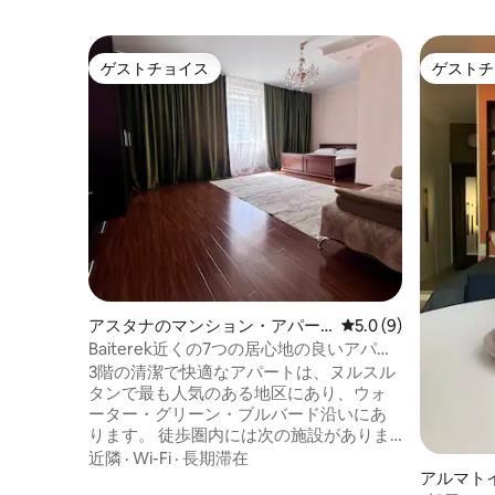
ゲストチョイス
ゲストチ
ゲストチョイス
ゲストチ
アスタナのマンション・アパー
レビュー9件、5つ星
5.0 (9)
ト
Baiterek近くの7つの居心地の良いアパー
ト（ 1 ～ 4名様用）
3階の清潔で快適なアパートは、ヌルスル
タンで最も人気のある地区にあり、ウォ
ーター・グリーン・ブルバード沿いにあ
ります。 徒歩圏内には次の施設がありま
す。 - 閣僚官邸 - バイテレック - Keruenシ
近隣
·
Wi-Fi
·
長期滞在
ョッピングセンター - 外務省 - コルメ展示
アルマト