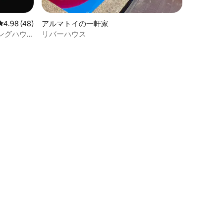
レビュー48件、5つ星中4.98つ星の平均評価
4.98 (48)
アルマトイの一軒家
ングハウ
リバーハウス