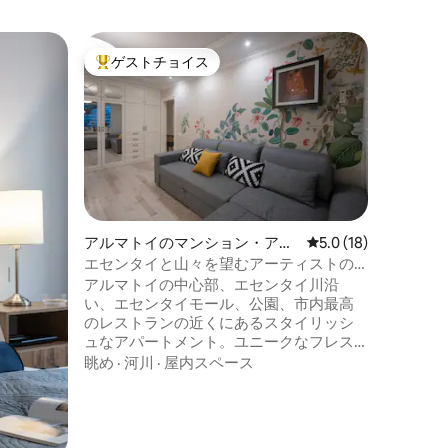
アルマト
ゲストチョイス
ゲスト
大好評のゲストチョイスです。
ゲスト
ート
コク・ト
タジオ「
モダンな
いワンル
ださい。
す。 - 
を備えた
眺め
·
徒
ファとラ
備の整っ
ア。 - テ
アルマトイのマンション・アパ
レビュー18件、5つ
5.0 (18)
テリアは
ート
エセンタイと山々を望むアーティストの
るいアク
アパート
アルマトイの中心部、エセンタイ川沿
ルです。
い、エセンタイモール、公園、市内最高
るパノラ
のレストランの近くにあるスタイリッシ
ュなアパートメント。ユニークなフレス
コ画、居心地の良い暖炉、デザイナーに
眺め
·
河川
·
屋内スペース
よる装飾、4階からの山の眺めが、居心地
の良さとインスピレーションの雰囲気を
作り出します。設備の整ったキッチン、
家電、ワイングラス、珍しいお茶。5泊以