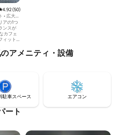
上のご予約のゲストには、カザフスタン
産のArba Wineのボトルをプレゼントいた
レビュー50件、5つ星中4.92つ星の平均評価
4.92 (50)
します。48㎡のスペースは、カップル、
 • 広大な
クリエイティブな旅、または一人旅に最
リアの1つ
適です。
ランスが
なカフェ
フィット
グスペー
気のアメニティ・設備
、必要な
す。交通
簡単にア
ずか20～
早く移動
は、交通
0分です。
張者にも
⁠車ス⁠ペ⁠ー⁠ス
エアコン
パート