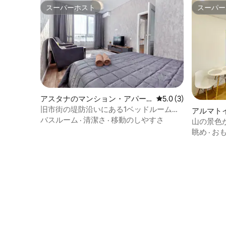
スーパーホスト
スーパー
スーパーホスト
スーパー
アスタナのマンション・アパー
レビュー3件、5つ星
5.0 (3)
ト
旧市街の堤防沿いにある1ベッドルームの
アルマト
アパート
バスルーム
·
清潔さ
·
移動のしやすさ
ート
山の景色
ム
眺め
·
お