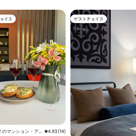
ョイス
ゲストチョイス
ョイス
ゲストチョイス
中5.0つ星の平均評価
イのマンション・ア
レビュー14件、5つ星中4.93つ星の平均評価
4.93 (14)