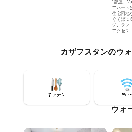
センター - カザフスタン鉄道 - Kazmedia -
パート
1部屋。V
イズムルドニー ビジネス センター - ビジ
ージ）
アパート
ネスセンター「モスクワ」 - 住宅団地「ノ
住宅団地
ヴィ・ミル」、「ディプロマト」、「ト
ぐそばに
ゥルパル」、「ビジット」、「ヨーロッ
グ、ラン
パ・パラス」、「ラズルヌイ・クォータ
がありま
アクセス
ル」など 電話、WhatsApp、または直接
ター、グ
お問い合わせください。
ターまで
グセンター
カザフスタンのウォ
適な滞在
ます。ベッ
ートテレ
ル、洗濯
ン、乾燥
コンロな
キッチン
Wi-F
ウォ