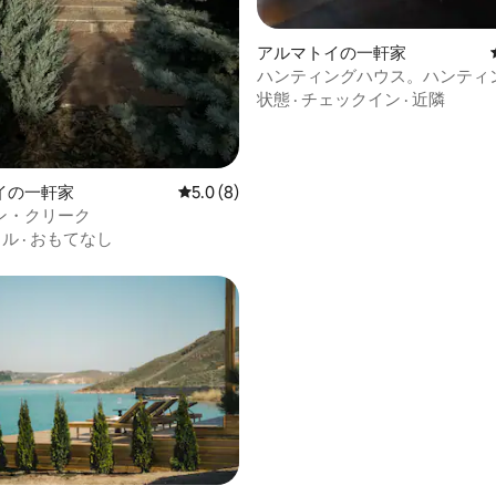
アルマトイの一軒家
ハンティングハウス。ハンティ
ス。
状態
·
チェックイン
·
近隣
イの一軒家
レビュー8件、5つ星中5.0つ星の平均評価
5.0 (8)
ン・クリーク
リル
·
おもてなし