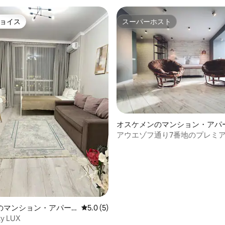
ョイス
スーパーホスト
ョイス
スーパーホスト
オスケメンのマンション・アパ
アウエゾフ通り7番地のプレミ
ト
4.96つ星の平均評価
のマンション・アパー
レビュー5件、5つ星中5.0つ星の平均評価
5.0 (5)
ity LUX