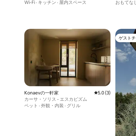
い場所
Wi-Fi
·
キッチン
·
屋内スペース
おもてな
ゲストチ
ゲストチ
Konaevの一軒家
レビュー3件、5つ星
5.0 (3)
カーサ・ソリス - エスカピズム
ペット
·
外観・内装
·
グリル