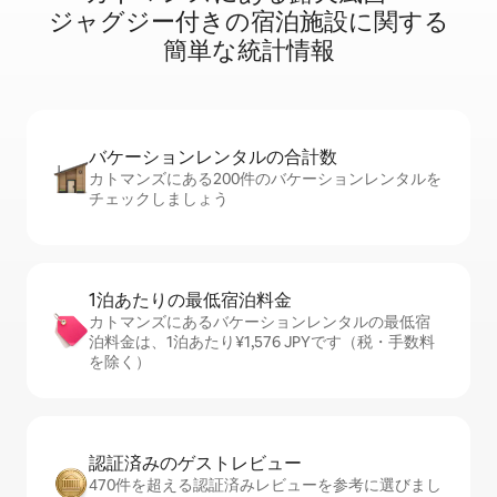
ジ⁠ャ⁠グ⁠ジ⁠ー⁠付⁠き⁠の宿⁠泊⁠施⁠設⁠に関⁠す⁠る
簡⁠単⁠な統⁠計⁠情⁠報
バケーションレ⁠ン⁠タ⁠ル⁠の合⁠計⁠数
カトマンズにある200件のバケーションレンタルを
チェックしましょう
1泊あたりの最⁠低⁠宿⁠泊⁠料⁠金
カトマンズにあるバケーションレンタルの最低宿
泊料金は、1泊あたり¥1,576 JPYです（税・手数料
を除く）
認証済みのゲ⁠ス⁠ト⁠レ⁠ビ⁠ュ⁠ー
470件を超える認証済みレビューを参考に選びまし