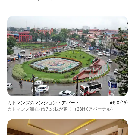
カトマンズのマンション・アパート
レビュー16
5.0 (16)
カトマンズ滞在-旅先の我が家！（2BHKアパーテル）