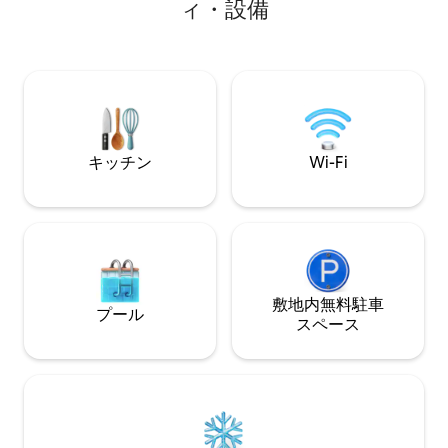
ィ・設備
の付いたバスルー
ています。 • 宿泊施設には3つのベッド、
心部に位置するこ
3つのバスルーム、リビング、キッチン、
は、家族で訪れた
ダイニングがあり、マスターベッドルー
ます。
ム1室にエアコンが設置されています。 •
必要なサービスは、隣に住むネパール人
の家族が提供します。 • 独立した、自宅
のような環境。
キッチン
Wi-Fi
敷地内無料駐⁠車
プール
ス⁠ペ⁠ー⁠ス