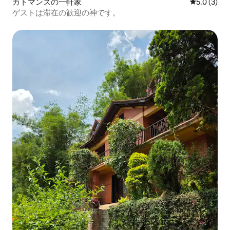
カトマンズの一軒家
レビュー3
5.0 (3)
ゲストは滞在の歓迎の神です。