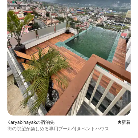
Karyabinayakの宿泊先
新しい宿
新着
街の眺望が楽しめる専用プール付きペントハウス