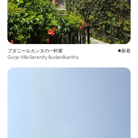
ブダニールカンタの一軒家
新しい宿
新着
Gurje Villa Serenity Budanilkantha