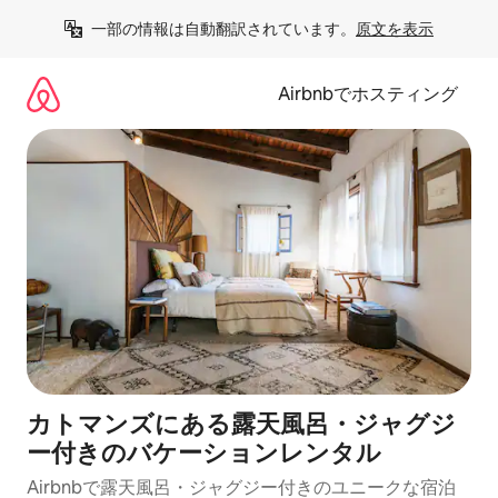
コ
一部の情報は自動翻訳されています。
原文を表示
ン
テ
ン
Airbnbでホスティング
ツ
に
ス
キ
ッ
プ
カトマンズにある露天風呂・ジャグジ
ー付きのバケーションレンタル
Airbnbで露天風呂・ジャグジー付きのユニークな宿泊