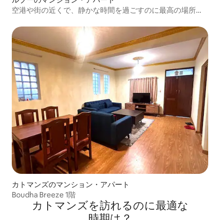
空港や街の近くで、静かな時間を過ごすのに最高の場所で
す。
カトマンズのマンション・アパート
Boudha Breeze 1階
カトマンズを訪⁠れ⁠るの⁠に最⁠適⁠な
時⁠期⁠は⁠？