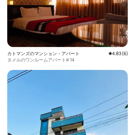
カトマンズのマンション・アパート
レビュー6件
4.83 (6)
タメルのワンルームアパート# 14