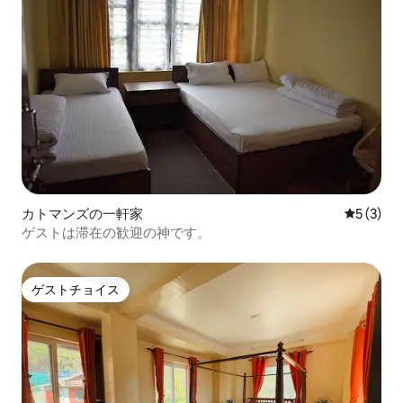
カトマンズの一軒家
レビュー
5 (3)
ゲストは滞在の歓迎の神です。
ゲストチョイス
ゲストチョイス