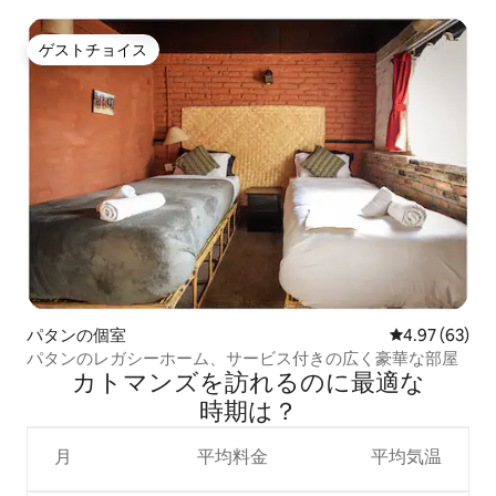
ゲストチョイス
ゲストチョイス
パタンの個室
レビュー63件
4.97 (63)
パタンのレガシーホーム、サービス付きの広く豪華な部屋
カトマンズを訪⁠れ⁠るの⁠に最⁠適⁠な
時⁠期⁠は⁠？
月
平均料金
平均気温