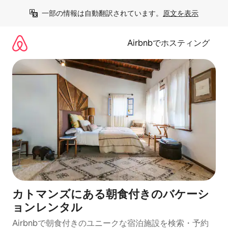
コ
一部の情報は自動翻訳されています。
原文を表示
ン
テ
ン
Airbnbでホスティング
ツ
に
ス
キ
ッ
プ
カトマンズにある朝食付きのバケーシ
ョンレンタル
Airbnbで朝食付きのユニークな宿泊施設を検索・予約