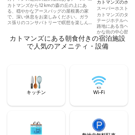
カトマンズのホテ
ッグのサンクチュアリ
カトマンズから12 kmの森の丘の上にあ
スーパーホスト|
る、穏やかなアースバッグの屋根裏の家
＆朝食付き！
カトマンズのタメ
で、深い休息をお楽しみください。ガラ
テージホテルへようこそ。 
ス張りのコンサバトリーで瞑想を楽しん
路地にある当ヘリ
だり、緑豊かな食用植物の森の上のデッ
かな街の中心部近
キでくつろいだりできます。シンプルさ
カトマンズにある朝食付きの宿泊施設
的な場所です。 屋上のアートギャラリー
に根ざした、静寂のために作られた愛情
とヨガスペース、
で人気のアメニティ・設備
たっぷりの宿泊先です。鳥のさえずりに
地の良いカフェ、
目を覚まし、ヒマラヤの景色を眺めなが
北欧のシンプルさ
らお茶を飲んだり、森の小道を散策した
なデザインの客室
りしましょう。ゆっくりとした日々、穏
現代的な快適さ、
やかな静けさ、新鮮な空気を満喫するの
ン、最高の地元の
に最適です。高速Wi-Fiと送迎サービスを
真の古き良き時代
ご利用いただけます。街から40分のユニ
験してください。 予約可能状況について
ークな聖域で、心を解放し、くつろぎ、
は、メッセージで
充電しましょう。完全な安らぎ。
キッチン
Wi-Fi
い。