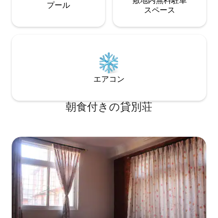
敷地内無料駐⁠車
プール
ス⁠ペ⁠ー⁠ス
エアコン
朝食付きの貸別荘