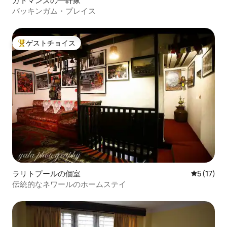
カトマンズの一軒家
バッキンガム・プレイス
ゲストチョイス
大好評のゲストチョイスです。
ラリトプールの個室
レビュー1
5 (17)
伝統的なネワールのホームステイ