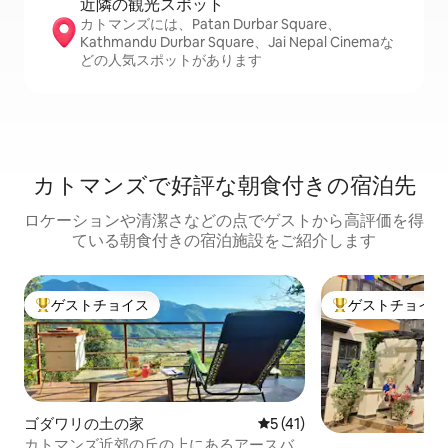
近隣の観光ス⁠ポ⁠ッ⁠ト
カトマンズには、Patan Durbar Square、
Kathmandu Durbar Square、Jai Nepal Cinemaな
どの人気スポットがあります
カトマンズで好評な朝食付きの宿泊先
ロケーションや清潔さなどの点でゲストから高評価を得
ている朝食付きの宿泊施設をご紹介します
ゲストチョイス
ゲストチョイス
大好評のゲストチョイスです。
大好評のゲストチ
ゴダワリの土の家
レビュー41件、5つ星中5つ
5 (41)
カトマンズ近郊の丘の上にあるアースバ