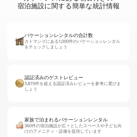
宿⁠泊⁠施⁠設⁠に関⁠す⁠る簡⁠単⁠な統⁠計⁠情⁠報
バケーションレ⁠ン⁠タ⁠ル⁠の合⁠計⁠数
カトマンズにある1,000件のバケーションレンタル
をチェックしましょう
認証済みのゲ⁠ス⁠ト⁠レ⁠ビ⁠ュ⁠ー
3,870件を超える認証済みレビューを参考に選びま
しょう
家族で泊まれるバ⁠ケ⁠ー⁠シ⁠ョ⁠ンレ⁠ン⁠タ⁠ル
360件の宿泊施設が広々としたスペースや子ども向
けのアメニティ・設備を提供しています