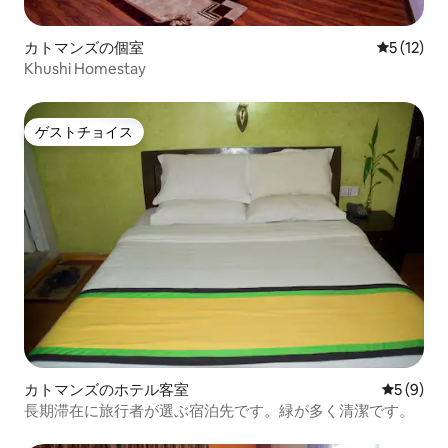
カトマンズの個室
レビュー1
5 (12)
Khushi Homestay
ゲストチョイス
ゲストチョイス
カトマンズのホテル客室
レビュー
5 (9)
長期滞在に旅行者が選ぶ宿泊先です。緑が多く清潔です。