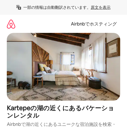
コ
一部の情報は自動翻訳されています。
原文を表示
ン
テ
ン
Airbnbでホスティング
ツ
に
ス
キ
ッ
プ
Kartepeの湖の近くにあるバケーショ
ンレンタル
Airbnbで湖の近くにあるユニークな宿泊施設を検索・