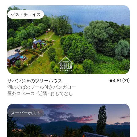
ゲストチョイス
ゲストチョイス
サパンジャのツリーハウス
レビュー31件
4.81 (31)
湖のそばのプール付きバンガロー
屋外スペース
·
近隣
·
おもてなし
スーパーホスト
スーパーホスト