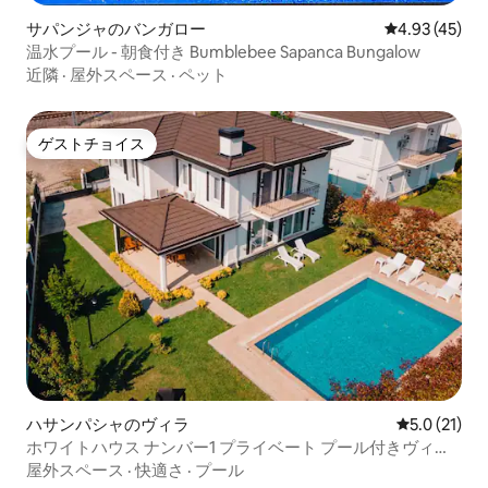
サパンジャのバンガロー
レビュー45件
4.93 (45)
温水プール - 朝食付き Bumblebee Sapanca Bungalow
近隣
·
屋外スペース
·
ペット
ゲストチョイス
ゲストチョイス
ハサンパシャのヴィラ
レビュー21
5.0 (21)
ホワイトハウス ナンバー1 プライベート プール付きヴィラ -
サパンジャ
屋外スペース
·
快適さ
·
プール