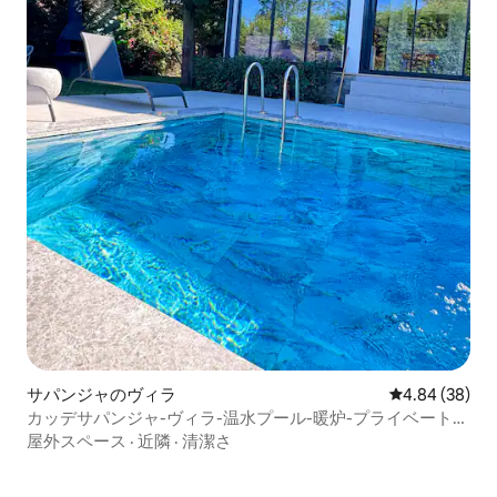
サパンジャのヴィラ
レビュー38件
4.84 (38)
カッデサパンジャ-ヴィラ-温水プール-暖炉-プライベートガ
ーデン
屋外スペース
·
近隣
·
清潔さ