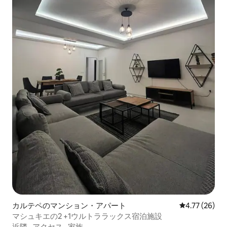
カルテペのマンション・アパート
レビュー26件
4.77 (26)
マシュキエの2 +1ウルトララックス宿泊施設
近隣
·
アクセス
·
家族