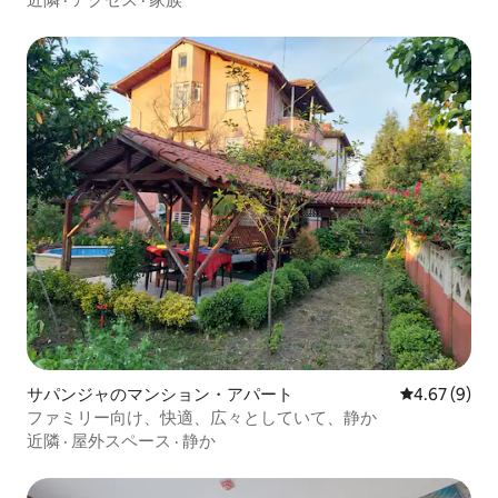
サパンジャのマンション・アパート
レビュー9件
4.67 (9)
ファミリー向け、快適、広々としていて、静か
近隣
·
屋外スペース
·
静か