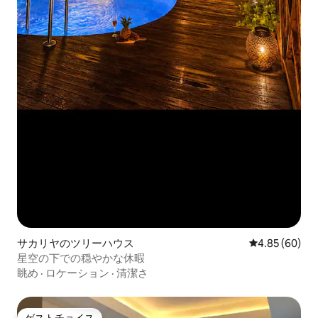
サカリヤのツリーハウス
レビュー60件
4.85 (60)
星空の下での穏やかな休暇
眺め
·
ロケーション
·
清潔さ