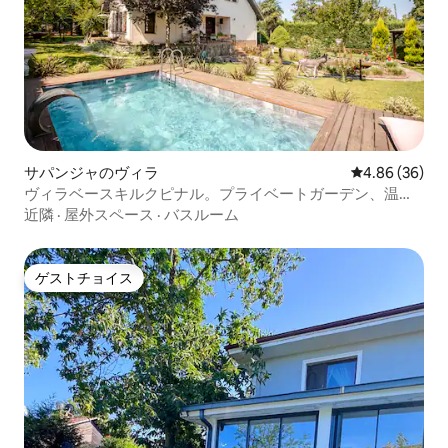
サパンジャのヴィラ
レビュー36件
4.86 (36)
ヴィラベースキルクピナル。プライベートガーデン、温水
プール付き。
近隣
·
屋外スペース
·
バスルーム
ゲストチョイス
ゲストチョイス