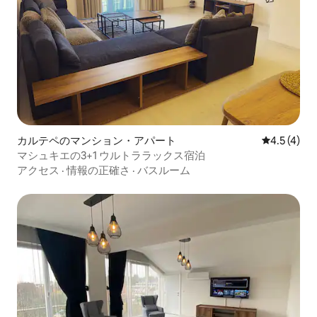
カルテペのマンション・アパート
レビュー4
4.5 (4)
マシュキエの3+1 ウルトララックス宿泊
アクセス
·
情報の正確さ
·
バスルーム