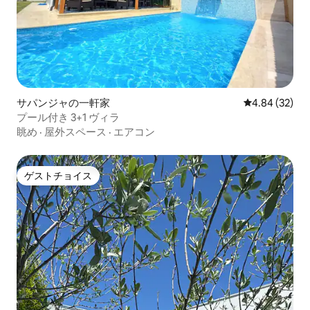
サパンジャの一軒家
レビュー32件
4.84 (32)
プール付き 3+1 ヴィラ
眺め
·
屋外スペース
·
エアコン
ゲストチョイス
ゲストチョイス