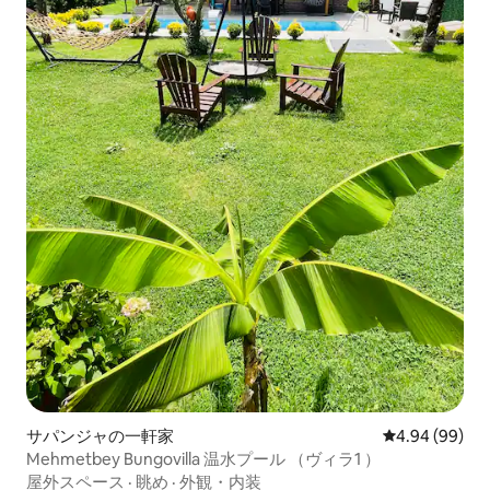
サパンジャの一軒家
レビュー99件
4.94 (99)
Mehmetbey Bungovilla 温水プール （ヴィラ1 ）
屋外スペース
·
眺め
·
外観・内装