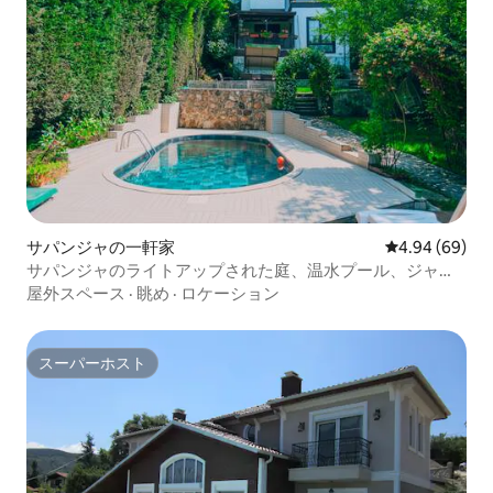
サパンジャの一軒家
レビュー69件
4.94 (69)
サパンジャのライトアップされた庭、温水プール、ジャグ
ジー、暖火炉
屋外スペース
·
眺め
·
ロケーション
スーパーホスト
スーパーホスト