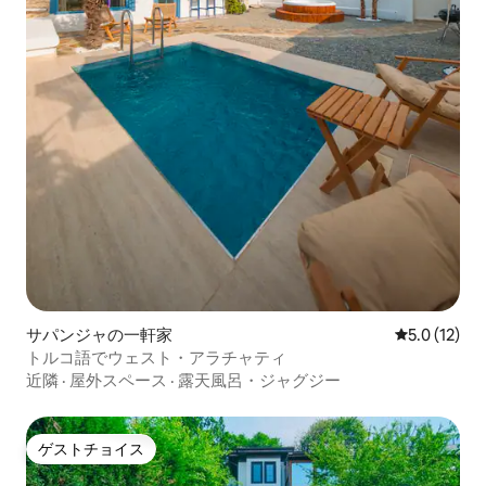
サパンジャの一軒家
レビュー12
5.0 (12)
トルコ語でウェスト・アラチャティ
近隣
·
屋外スペース
·
露天風呂・ジャグジー
ゲストチョイス
ゲストチョイス