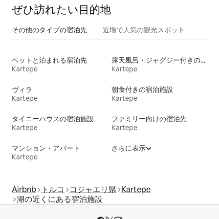
ぜひ訪⁠れ⁠た⁠い目⁠的⁠地
その他のタ⁠イ⁠プ⁠の宿⁠泊⁠先
近場で人気の観光スポット
ペットと泊まれる宿泊先
露天風呂・ジャグジー付きの宿泊施設
Kartepe
Kartepe
ヴィラ
朝食付きの宿泊施設
Kartepe
Kartepe
タイニーハウスの宿泊施設
ファミリー向けの宿泊先
Kartepe
Kartepe
マンション・アパート
さらに表示
Kartepe
Airbnb
トルコ
コジャエリ県
Kartepe
湖の近くにある宿泊施設