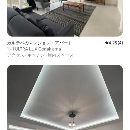
カルテペのマンション・アパート
レビュー4件
4.25 (4)
1 +1 ULTRA LUX Conaklama
アクセス
·
キッチン
·
屋内スペース