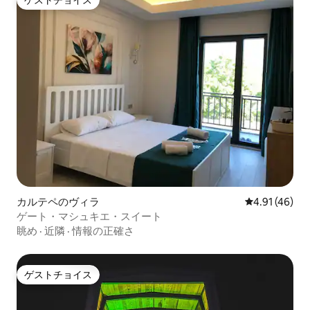
ゲストチョイス
ゲストチョイス
カルテペのヴィラ
レビュー46件
4.91 (46)
ゲート・マシュキエ・スイート
眺め
·
近隣
·
情報の正確さ
ゲストチョイス
ゲストチョイス