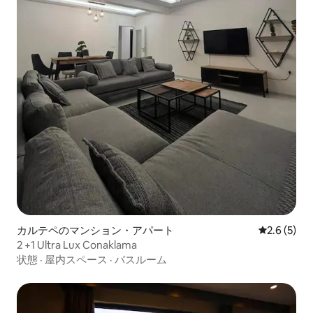
カルテペのマンション・アパート
レビュー5
2.6 (5)
2 +1 Ultra Lux Conaklama
状態
·
屋内スペース
·
バスルーム