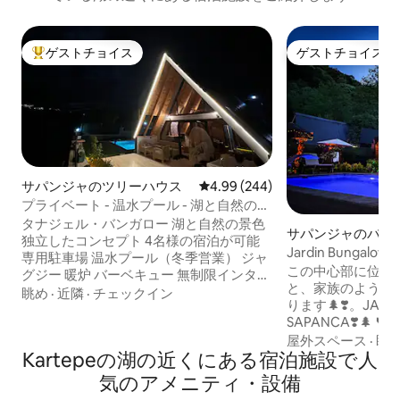
ゲストチョイス
ゲストチョイス
大好評のゲストチョイスです。
ゲストチョイス
サパンジャのツリーハウス
レビュー244件、5つ星中4.99
4.99 (244)
プライベート - 温水プール - 湖と自然の景
色
タナジェル・バンガロー 湖と自然の景色
サパンジャのバン
独立したコンセプト 4名様の宿泊が可能
Jardin Bungalow S
専用駐車場 温水プール（冬季営業） ジャ
Tub VIP -1 -
この中心部に位置
グジー 暖炉 バーベキュー 無制限インター
と、家族のように
ネット Netflix コーヒーサービス シャワ
眺め
·
近隣
·
チェックイン
ります🌲❣️。JARD
ー、トイレ、テレビ、ヘアドライヤー、
SAPANCA❣️🌲 📞 📍Sakarya/Sapanca 🏞
冷蔵庫、エアコン、キッチン 発電機と貯
自然の眺めが楽しめ
屋外スペース
·
眺
水タンク チェックイン14:00 - チェックア
Kartepeの湖の近くにある宿泊施設で人
火台 🏊‍♀️プール 
ウト11:00 サパンジャの料金所まで 5 分 *
ッチンとそのすべて
申し訳ございませんが、朝食サービスは
気のアメニティ・設備
🧊 冷蔵庫 🧺 洗
ございません。 *ペットはお断りしており