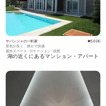
サパンジャの一軒家
レビュー4
5.0 (4)
景色が良く、静かで快適
屋外スペース
·
ロケーション
·
状態
湖の近くにあるマンション・アパート