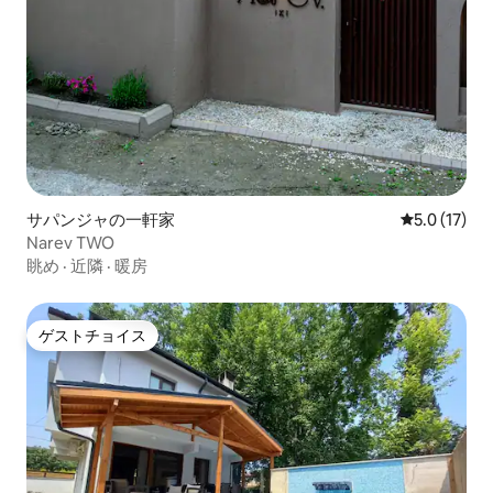
サパンジャの一軒家
レビュー17
5.0 (17)
Narev TWO
眺め
·
近隣
·
暖房
ゲストチョイス
ゲストチョイス