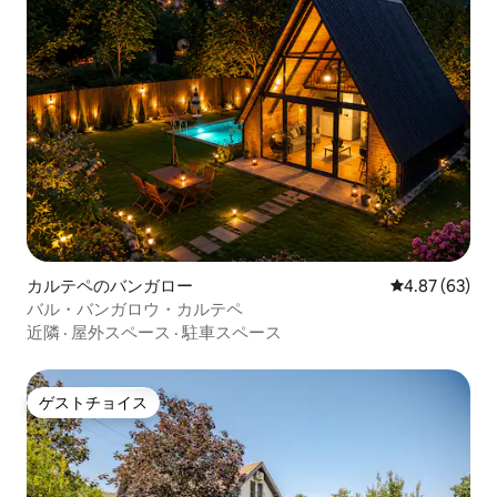
カルテペのバンガロー
レビュー63件
4.87 (63)
バル・バンガロウ・カルテペ
近隣
·
屋外スペース
·
駐車スペース
ゲストチョイス
ゲストチョイス