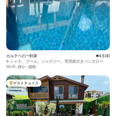
カルテペの一軒家
レビュー4
4.5 (4)
4-シャナ、プール、ジャグジー、専用庭付きバンガロー
Wi-Fi
·
静か
·
価格
ゲストチョイス
大好評のゲストチョイスです。