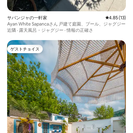
サパンジャの一軒家
レビュー13件
4.85 (13)
Ayan White Sapancaさん 戸建て庭園、プール、ジャグジー
近隣
·
露天風呂・ジャグジー
·
情報の正確さ
ゲストチョイス
ゲストチョイス