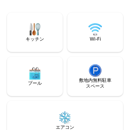
アイロン 定員👨‍👨‍👧‍👦 4
ます。 *EGMシステムに身分証明書の通
護された庭園 🚗 無料の駐車場
知が行われます。 住宅許可証番号：54-
Fi 庭🌴 でハン
2857
キッチン
Wi-Fi
敷地内無料駐⁠車
プール
ス⁠ペ⁠ー⁠ス
エアコン