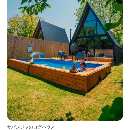
サパンジャのログハウス