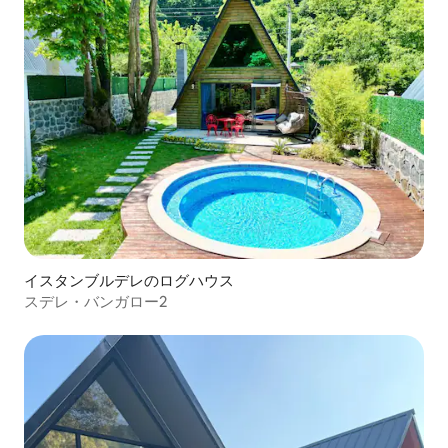
イスタンブルデレのログハウス
スデレ・バンガロー2