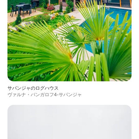
サパンジャのログハウス
ヴァルナ・バンガロフ4-サパンジャ