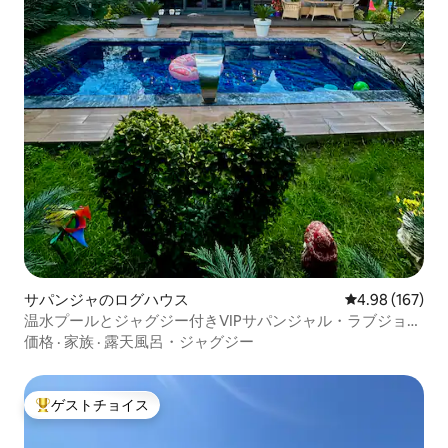
サパンジャのログハウス
レビュー167件
4.98 (167)
温水プールとジャグジー付きVIPサパンジャル・ラブジョ
イ・バングロー
価格
·
家族
·
露天風呂・ジャグジー
ゲストチョイス
大好評のゲストチョイスです。