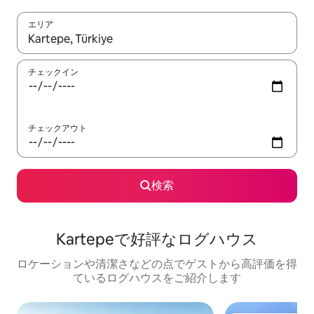
エリア
検索結果が表示されたら、上下の矢印キーを使って移動するか、
チェックイン
チェックアウト
検索
Kartepeで好評なログハウス
ロケーションや清潔さなどの点でゲストから高評価を得
ているログハウスをご紹介します