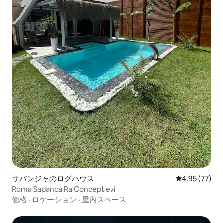
サパンジャのログハウス
レビュー77件
4.95 (77)
Roma Sapanca Ra Concept evi
価格
·
ロケーション
·
屋内スペース