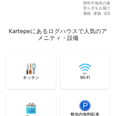
間年中無休の施設
ジャ湖まで5分、市内中心部まで6分で
安らぎをお届けで
す。平穏で楽しい休暇のために皆様をお
ます。 私たちの家の
価格
·
家族
·
近隣
待ちしております。
温水プール（9月15
暖炉 -フルキッチン -隔離された環境 -
ライベートガーデン -
Kartepeにあるログハウスで人気のア
テレビ - バーベキュ
メニティ・設備
まで宿泊可能 重要な注意事項：男性グル
ープは受け入れて
キッチン
Wi-Fi
敷地内無料駐⁠車