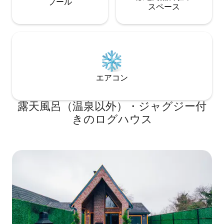
プール
ス⁠ペ⁠ー⁠ス
エアコン
露天風呂（温泉以外）・ジャグジー付
きのログハウス