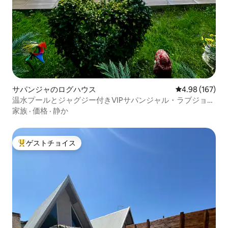
サパンジャのログハウス
レビュー167件
4.98 (167)
温水プールとジャグジー付きVIPサパンジャル・ラブジョ
イ・バングロー
家族
·
価格
·
静か
ゲストチョイス
大好評のゲストチョイスです。